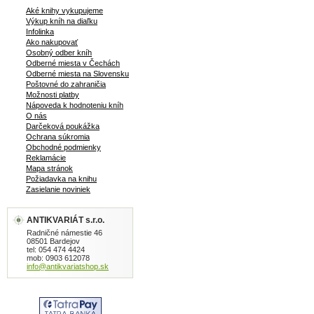
Aké knihy vykupujeme
Výkup kníh na diaľku
Infolinka
Ako nakupovať
Osobný odber kníh
Odberné miesta v Čechách
Odberné miesta na Slovensku
Poštovné do zahraničia
Možnosti platby
Nápoveda k hodnoteniu kníh
O nás
Darčeková poukážka
Ochrana súkromia
Obchodné podmienky
Reklamácie
Mapa stránok
Požiadavka na knihu
Zasielanie noviniek
ANTIKVARIÁT s.r.o.
Radničné námestie 46
08501 Bardejov
tel: 054 474 4424
mob: 0903 612078
info@antikvariatshop.sk