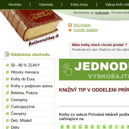
Novinky
Výpredaj
Extra zľavy
Výkup kníh onl
Antikvariát
Nachádzate sa:
Antikvariát
- Prírodná lek
shop.sk
Rss výstup
Cenník, katalóg
Máte knihy, ktoré chcete predať ?
Ponúknite ich nám. Radi ich od Vás odkú
Oddelenia obchodu
50 - 80 % ZĽAVY
Hitovky mesiaca
Knihy do Eura
Knihy s podpisom autora
KNIŽNÝ TIP V ODDELENI PR
Beletria, Poézia
Cestopisy
Cudzojazyčná
Časopisy
Knihy zo sekcie Prírodná lekáreň podl
začínajúce na
Deti, Mládež
A
B
C
Č
D
E
F
G
H
I
J
Diéty