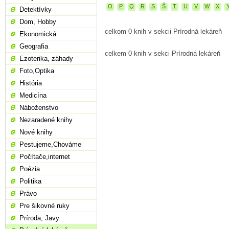
O
P
Q
R
S
Š
T
U
V
W
X
Detektívky
Dom, Hobby
celkom 0 knih v sekcii Prírodná lekáreň
Ekonomická
Geografia
celkem 0 knih v sekci Prírodná lekáreň
Ezoterika, záhady
Foto,Optika
História
Medicína
Náboženstvo
Nezaradené knihy
Nové knihy
Pestujeme,Chováme
Počítače,internet
Poézia
Politika
Právo
Pre šikovné ruky
Príroda, Javy