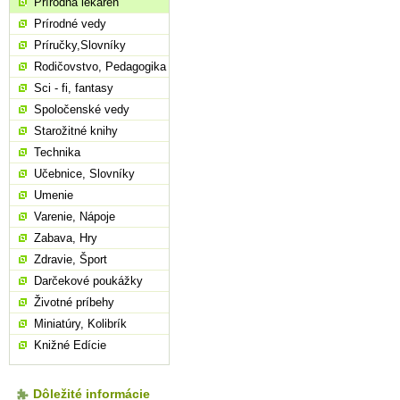
Prírodná lekáreň
Prírodné vedy
Príručky,Slovníky
Rodičovstvo, Pedagogika
Sci - fi, fantasy
Spoločenské vedy
Starožitné knihy
Technika
Učebnice, Slovníky
Umenie
Varenie, Nápoje
Zabava, Hry
Zdravie, Šport
Darčekové poukážky
Životné príbehy
Miniatúry, Kolibrík
Knižné Edície
Dôležité informácie