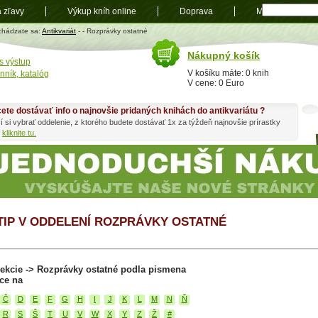
a zľavy
Výkup kníh online
Doprava
Mapa
t
chádzate sa:
Antikvariát
-
- Rozprávky ostatné
Nákupný košík
s výstup
V košíku máte: 0 knih
nník, katalóg
V cene: 0 Euro
ete dostávať info o najnovšie pridaných knihách do antikvariátu ?
í si vybrať oddelenie, z ktorého budete dostávať 1x za týždeň najnovšie prírastky
h
kliknite tu.
 TIP V ODDELENÍ ROZPRÁVKY OSTATNÉ
ekcie -> Rozprávky ostatné podla pismena
ce na
Č
D
E
F
G
H
I
J
K
L
M
N
Ň
R
S
Š
T
U
V
W
X
Y
Z
Ž
#