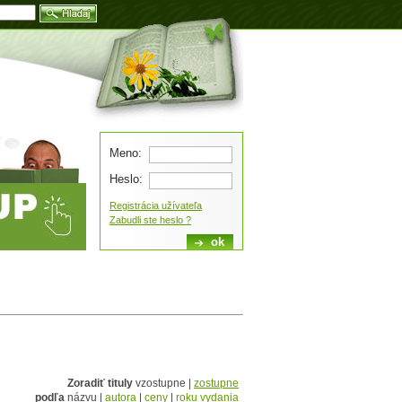
Blog
Meno:
Heslo:
Registrácia užívateľa
Zabudli ste heslo ?
Zoradiť tituly
vzostupne |
zostupne
podľa
názvu |
autora
|
ceny
|
roku vydania