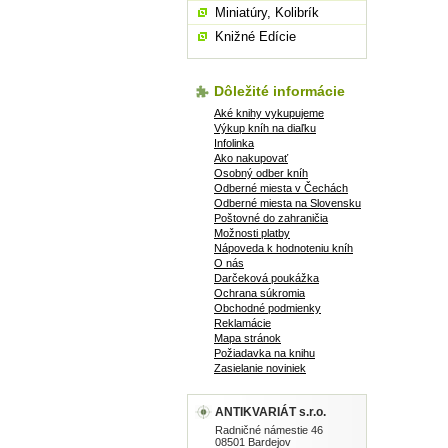
Miniatúry, Kolibrík
Knižné Edície
Dôležité informácie
Aké knihy vykupujeme
Výkup kníh na diaľku
Infolinka
Ako nakupovať
Osobný odber kníh
Odberné miesta v Čechách
Odberné miesta na Slovensku
Poštovné do zahraničia
Možnosti platby
Nápoveda k hodnoteniu kníh
O nás
Darčeková poukážka
Ochrana súkromia
Obchodné podmienky
Reklamácie
Mapa stránok
Požiadavka na knihu
Zasielanie noviniek
ANTIKVARIÁT s.r.o.
Radničné námestie 46
08501 Bardejov