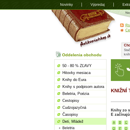
Novinky
Výpredaj
Extr
Antikvariá
Na
shop.sk
Rs
Ce
Chc
Stač
Oddelenia obchodu
kní
50 - 80 % ZĽAVY
Hitovky mesiaca
Knihy do Eura
Knihy s podpisom autora
KNIŽNÍ
Beletria, Poézia
Cestopisy
Cudzojazyčná
Knihy zo s
Časopisy
E začínajú
Deti, Mládež
A
B
C
Beletria
O
P
Q