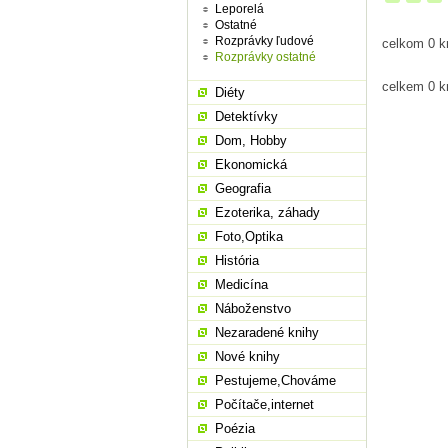
Leporelá
Ostatné
Rozprávky ľudové
celkom 0 k
Rozprávky ostatné
celkem 0 k
Diéty
Detektívky
Dom, Hobby
Ekonomická
Geografia
Ezoterika, záhady
Foto,Optika
História
Medicína
Náboženstvo
Nezaradené knihy
Nové knihy
Pestujeme,Chováme
Počítače,internet
Poézia