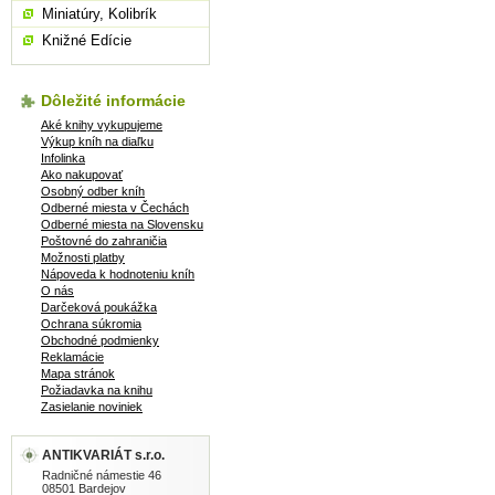
Miniatúry, Kolibrík
Knižné Edície
Dôležité informácie
Aké knihy vykupujeme
Výkup kníh na diaľku
Infolinka
Ako nakupovať
Osobný odber kníh
Odberné miesta v Čechách
Odberné miesta na Slovensku
Poštovné do zahraničia
Možnosti platby
Nápoveda k hodnoteniu kníh
O nás
Darčeková poukážka
Ochrana súkromia
Obchodné podmienky
Reklamácie
Mapa stránok
Požiadavka na knihu
Zasielanie noviniek
ANTIKVARIÁT s.r.o.
Radničné námestie 46
08501 Bardejov