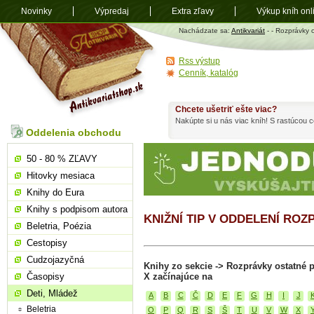
Novinky
Výpredaj
Extra zľavy
Výkup kníh onl
Antikvariát
Nachádzate sa:
Antikvariát
-
- Rozprávky 
shop.sk
Rss výstup
Cenník, katalóg
Chcete ušetriť ešte viac?
Nakúpte si u nás viac kníh! S rastúcou
Oddelenia obchodu
50 - 80 % ZĽAVY
Hitovky mesiaca
Knihy do Eura
Knihy s podpisom autora
KNIŽNÍ TIP V ODDELENÍ RO
Beletria, Poézia
Cestopisy
Cudzojazyčná
Knihy zo sekcie -> Rozprávky ostatné 
Časopisy
X začínajúce na
Deti, Mládež
A
B
C
Č
D
E
F
G
H
I
J
Beletria
O
P
Q
R
S
Š
T
U
V
W
X