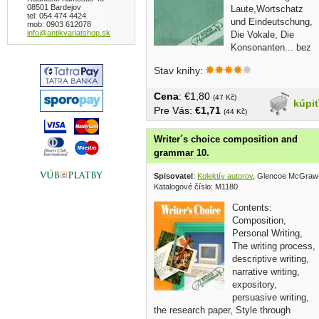
08501 Bardejov
Laute,Wortschatz
tel: 054 474 4424
und Eindeutschung,
mob: 0903 612078
info@antikvariatshop.sk
Die Vokale, Die
Konsonanten... bez
obalu,tvrdá väzba,v...
Stav knihy:
Cena
: €1,80
(47 Kč)
kúpi
Pre Vás:
€1,71
(44 Kč)
Writer´s choice composition and
grammar 10.
Spisovatel
:
Kolektív autorov
, Glencoe McGraw-
Katalogové číslo: M1180
Contents:
Composition,
Personal Writing,
The writing process,
descriptive writing,
narrative writing,
expository,
persuasive writing,
the research paper, Style through