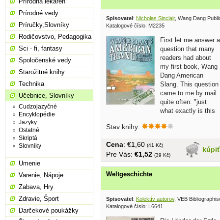
Prírodná lekáreň
Prírodné vedy
Spisovatel
:
Nicholas Sinclair
, Wang Dang Publi
Príručky,Slovníky
Katalogové číslo: M2235
Rodičovstvo, Pedagogika
First let me answer a
Sci - fi, fantasy
question that many
readers had about
Spoločenské vedy
my first book, Wang
Starožitné knihy
Dang American
Technika
Slang. This question
came to me by mail
Učebnice, Slovníky
quite often: "just
Cudzojazyčné
what exactly is this
Encyklopédie
wang...
Jazyky
Stav knihy:
Ostatné
Skriptá
Cena
: €1,60
(41 Kč)
Slovníky
kúpi
Pre Vás:
€1,52
(39 Kč)
Umenie
Weltgeschichte
Varenie, Nápoje
Zabava, Hry
Zdravie, Šport
Spisovatel
:
Kolektív autorov
, VEB Bibliographis
Katalogové číslo: L6641
Darčekové poukážky