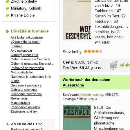
Die Länder der Erde
Životné príbehy
von A biz Z. 19
Miniatúry, Kolibrík
Farbkarten, 147
Knižné Edície
Karten im Text, 72
Fototafeln, 68
Textabbildungen... v
Dôležité informácie
nemčine, tvrdá
väzba, bez obalu,
Aké knihy vykupujeme
Výkup kníh na diaľku
944 strán
Infolinka
Ako nakupovať
Stav knihy:
Osobný odber kníh
Odberné miesta v Čechách
Cena
: €9,90
(257 Kč)
Odberné miesta na Slovensku
kúpi
Pre Vás:
€9,41
Poštovné do zahraničia
(244 Kč)
Možnosti platby
Nápoveda k hodnoteniu kníh
Worterbuch der deutschen
O nás
Aussprache
Darčeková poukážka
Ochrana súkromia
Obchodné podmienky
Spisovatel
:
Kolektív autorov
, VEB 1971
Reklamácie
Katalogové číslo: G2694
Mapa stránok
Požiadavka na knihu
Inhalt: Die
Zasielanie noviniek
Artikulationsbasis,
Gliederung und
phonetische
ANTIKVARIÁT s.r.o.
Umschreibung der
Radničné námestie 46