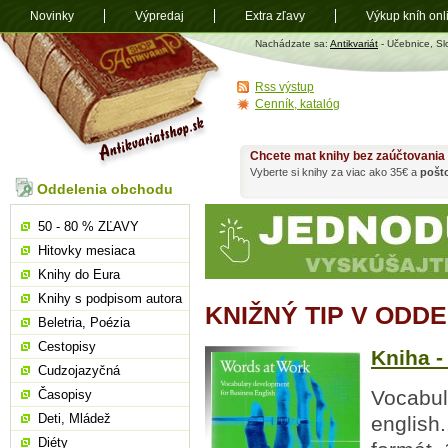
Novinky
Výpredaj
Extra zľavy
Výkup kníh onl
Antikvariát
Nachádzate sa:
Antikvariát
- Učebnice, Sl
shop.sk
Rss výstup
Cenník, katalóg
Chcete mat knihy bez zaúčtovania
Vyberte si knihy za viac ako 35€ a
pošt
Oddelenia obchodu
50 - 80 % ZĽAVY
Hitovky mesiaca
Knihy do Eura
Knihy s podpisom autora
KNIŽNÝ TIP V ODD
Beletria, Poézia
Cestopisy
Kniha -
Cudzojazyčná
Vocabul
Časopisy
Deti, Mládež
english.
Diéty