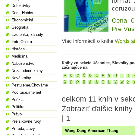
formát, 
Detektívky
ceruzou
Dom, Hobby
Cena: 
Ekonomická
Geografia
Pre Vás
Ezoterika, záhady
Viac informácií o knihe
Words a
Foto,Optika
História
Medicína
Knihy zo sekcie Učebnice, Slovníky p
Náboženstvo
začínajúce na
Nezaradené knihy
A
B
C
Č
D
E
F
G
H
I
J
Nové knihy
O
P
Q
R
S
Š
T
U
V
W
X
Pestujeme,Chováme
Počítače,internet
celkom 11 knih v sekc
Poézia
Zobraziť ďalšie knihy
Politika
Právo
|
1
Pre šikovné ruky
Príroda, Javy
Wang-Dang American Thang