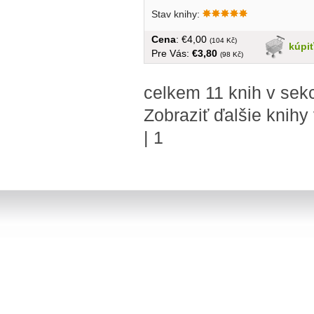
sentence...
Stav knihy:
Cena
: €4,00
(104 Kč)
kúpi
Pre Vás:
€3,80
(98 Kč)
celkem 11 knih v sek
Zobraziť ďalšie knihy
|
1