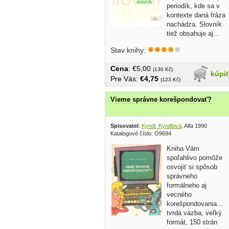
periodík, kde sa v
kontexte daná fráza
nachádza. Slovník
tiež obsahuje aj...
Stav knihy:
Cena
: €5,00
(130 Kč)
kúpi
Pre Vás:
€4,75
(123 Kč)
Vieme správne korešpondovať?
Spisovatel
:
Kyndl, Kyndlová
, Alfa 1990
Katalogové číslo: O9694
Kniha Vám
spoľahlivo pomôže
osvojiť si spôsob
správneho
formálneho aj
vecného
korešpondovania...
tvrdá väzba, veľký
formát, 150 strán