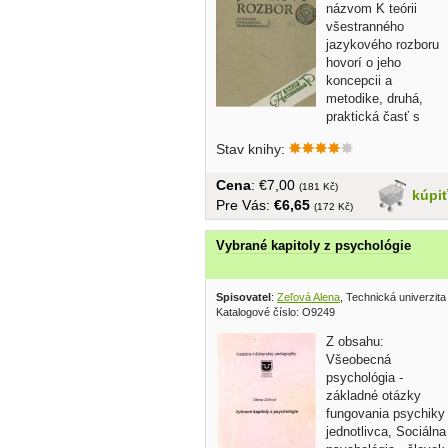
názvom K teórii
všestranného
jazykového rozboru
hovorí o jeho
koncepcii a
metodike, druhá,
praktická časť s
názvom Všestranný...
Stav knihy:
Cena
: €7,00
(181 Kč)
kúpi
Pre Vás:
€6,65
(172 Kč)
Vybrané kapitoly z psychológie
Spisovatel
:
Zeľová Alena
, Technická univerzit
Katalogové číslo: O9249
Z obsahu:
Všeobecná
psychológia -
základné otázky
fungovania psychiky
jednotlivca, Sociálna