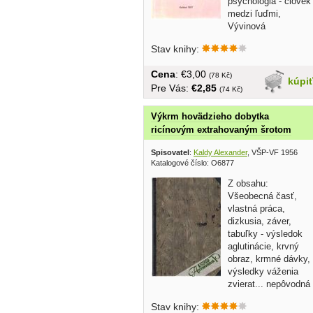
psychológia - človek
medzi ľuďmi,
Vývinová
psychológia - naša psychika sa...
Stav knihy:
Cena
: €3,00
(78 Kč)
kúpi
Pre Vás:
€2,85
(74 Kč)
Výkrm hovädzieho dobytka
ricínovým extrahovaným šrotom
Spisovatel
:
Kaldy Alexander
, VŠP-VF 1956
Katalogové číslo: O6877
Z obsahu:
Všeobecná časť,
vlastná práca,
dizkusia, záver,
tabuľky - výsledok
aglutinácie, krvný
obraz, krmné dávky,
výsledky váženia
zvierat... nepôvodná
tvrdá...
Stav knihy: