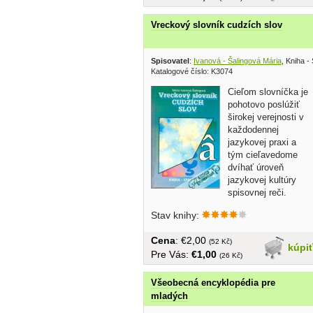
Vreckový slovník cudzích slov
Spisovatel
:
Ivanová - Šalingová Mária
, Kniha -
Katalogové číslo: K3074
Cieľom slovníčka je
pohotovo poslúžiť
širokej verejnosti v
každodennej
jazykovej praxi a
tým cieľavedome
dvíhať úroveň
jazykovej kultúry
spisovnej reči.
Tomuto...
Stav knihy:
Cena
: €2,00
(52 Kč)
kúpi
Pre Vás:
€1,00
(26 Kč)
Všeobecná encyklopédia pre
mladých