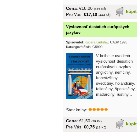
Cena
: €18,00
(466 Kč)
kúpi
Pre Vás:
€17,10
(443 Kč)
Výslovnosť desiatich európskych
jazykov
Spisovatel
:
Kučera Ladislav
, CASP 1995
Katalogové číslo: G5909
V knihe je uvedená
výslovnosť desiatich
európskych jazykov:
angličtiny, nemčiny,
francúzštiny,
švédčtiny, holandčiny,
taliančiny, španielčiny,
maďarčiny, ruštiny...
Stav knihy:
Cena
: €1,50
(39 Kč)
kúpi
Pre Vás:
€0,75
(19 Kč)