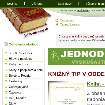
Novinky
Výpredaj
Extra zľavy
Výkup kníh onl
Antikvariát
Nachádzate sa:
Antikvariát
- Učebnice, Sl
shop.sk
Rss výstup
Cenník, katalóg
Chcete mat knihy bez zaúčtovania
Vyberte si knihy za viac ako 35€ a
pošt
Oddelenia obchodu
50 - 80 % ZĽAVY
Hitovky mesiaca
Knihy do Eura
Knihy s podpisom autora
KNIŽNÝ TIP V ODD
Beletria, Poézia
Cestopisy
Kniha -
Cudzojazyčná
Z obsah
Časopisy
Deti, Mládež
riadenia
Diéty