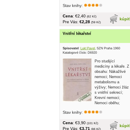
Stav knihy:
Cena
: €2,40
(62 Kč)
kúpi
Pre Vás:
€2,28
(59 Kč)
Vnitřní lékařství
Spisovatel
:
Lukl Pavel
, SZN Praha 1960
Katalogové číslo: D6920
Pro studijící
medicíny a lékaře. Z
obsahu: Nákažlivé
nemoci; Nemoci
metabolismu a
výživy; Nemoci žláz
s vnitřní sekrecí;
Krevní nemoci;
Nemoci oběhu;
Nemoci...
Stav knihy:
Cena
: €3,90
(101 Kč)
kúpi
Pre Vás:
€3,71
(96 Kč)