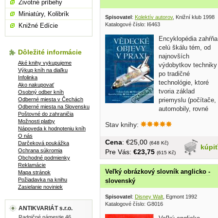
Životné príbehy
Miniatúry, Kolibrík
Spisovatel
:
Kolektív autorov
, Knižní klub 1998
Katalogové číslo: I6463
Knižné Edície
Encyklopédia zahŕňa
celú škálu tém, od
Dôležité informácie
najnovších
Aké knihy vykupujeme
výdobytkov techniky
Výkup kníh na diaľku
po tradičné
Infolinka
technológie, ktoré
Ako nakupovať
tvoria základ
Osobný odber kníh
Odberné miesta v Čechách
priemyslu (počítače,
Odberné miesta na Slovensku
automobily, rovné
Poštovné do zahraničia
vrty,...
Možnosti platby
Stav knihy:
Nápoveda k hodnoteniu kníh
O nás
Cena
: €25,00
Darčeková poukážka
(648 Kč)
kúpi
Ochrana súkromia
Pre Vás:
€23,75
(615 Kč)
Obchodné podmienky
Reklamácie
Veľký obrázkový slovník anglicko -
Mapa stránok
Požiadavka na knihu
slovenský
Zasielanie noviniek
Spisovatel
:
Disney Walt
, Egmont 1992
Katalogové číslo: G8016
ANTIKVARIÁT s.r.o.
Radničné námestie 46