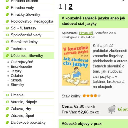
Prírodná lekáreň
1
|
2
Prírodné vedy
Príručky,Slovníky
V kouzelné zahradě jazyku aneb jak
Rodičovstvo, Pedagogika
studovat cizí jazyky
Sci - fi, fantasy
Spisovatel
:
Elman Jiří
, Sobotáles 2006
Spoločenské vedy
Katalogové číslo: P4796
Starožitné knihy
Kniha přináší
Technika
praktické zkušenosti
Učebnice, Slovníky
známého lingvisty,
překladatele a autora
Cudzojazyčné
četných slovníků o
Encyklopédie
tom, jak studovat
Jazyky
Ostatné
cizí jazyky... v
Skriptá
češtine, brožovaná,
Slovníky
na okrajoch...
Umenie
Stav knihy:
Varenie, Nápoje
Cena
: €2,80
(73 Kč)
Zabava, Hry
kúpi
Pre Vás:
€2,66
(69 Kč)
Zdravie, Šport
Darčekové poukážky
Vědecké objevy v praxi