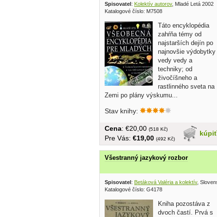
Spisovatel
:
Kolektív autorov
, Mladé Letá 2002
Katalogové číslo: M7508
Táto encyklopédia
zahŕňa témy od
najstarších dejín po
najnovšie výdobytky
vedy vedy a
techniky; od
živočíšneho a
rastlinného sveta na
Zemi po plány výskumu...
Stav knihy:
Cena
: €20,00
(518 Kč)
kúpi
Pre Vás:
€19,00
(492 Kč)
Všestranný jazykový rozbor
Spisovatel
:
Betáková Valéria a kolektív
, Slove
Katalogové číslo: G4178
Kniha pozostáva z
dvoch častí. Prvá s