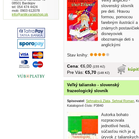
Veľký anglicko -
08501 Bardejov
slovenský slovník
tel: 054 474 4424
mob: 0903 612078
pre deti. Hravou
info@antikvariatshop.sk
formou, pomocou
farebným ilustrácií a
známych postavičie
disneyoviek
oboznamuje deti s
anglickými
slovíčkami......
Stav knihy:
Cena
: €6,00
(155 Kč)
kúpi
Pre Vás:
€5,70
(148 Kč)
Veľký taliansko - slovenský
frazeologický slovník
Spisovatel
:
Sehnalová Zlata, Sehnal Roman
, K
Katalogové číslo: P3840
Autorka bohato
rozpracovala
jednotlivé heslá,
súčasťou nich je aj
úryvok z talianskych