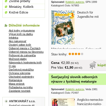
Životné príbehy
Spisovatel
:
Kolektív autorov
, SPN 1999
Katalogové číslo: N7983
Miniatúry, Kolibrík
Knižné Edície
Deutsch für
Jugendliche mit
Dôležité informácie
Aké knihy vykupujeme
Výkup kníh na diaľku
Infolinka
Ako nakupovať
Osobný odber kníh
Odberné miesta v Čechách
Mittelstufenkenntnissen. Schau mal!
Odberné miesta na Slovensku
Band 3 ist für Jugendliche gedacht, die
Stav knihy:
Poštovné do zahraničia
ihre Grundkendnisse durch mindestens
Možnosti platby
180 Unterrichstheiten erweitert haben...
Cena
: €2,00
Nápoveda k hodnoteniu kníh
(52 Kč)
kúpi
O nás
Pre Vás:
€1,90
(49 Kč)
Darčeková poukážka
Ochrana súkromia
Obchodné podmienky
Šesťjazyčný slovník odborných
Reklamácie
výrazov z fyzikálnej metalurgie
Mapa stránok
Požiadavka na knihu
Spisovatel
:
Kolektív autorov
, Veda 1981
Zasielanie noviniek
Katalogové číslo: P2497
Anglicko-nemecko-
ANTIKVARIÁT s.r.o.
francúzsko-rusko-
Radničné námestie 46