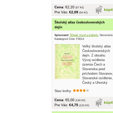
Cena
: €2,20
(57 Kč)
kúpi
Pre Vás:
€2,09
(54 Kč)
Školský atlas československých
dejín
Spisovatel
:
Ščipák Jozef a kolektív
, Slovenská
Katalogové číslo: F9014
Veľký školský atlas
Československých
dejín. Z obsahu:
Vývoj osídlenia
územia Čiech a
Slovenska pred
príchodom Slovanov,
Slovanské osídlenie,
Český a Uhorský
štát...
Stav knihy:
Cena
: €5,00
(130 Kč)
kúpi
Pre Vás:
€4,75
(123 Kč)