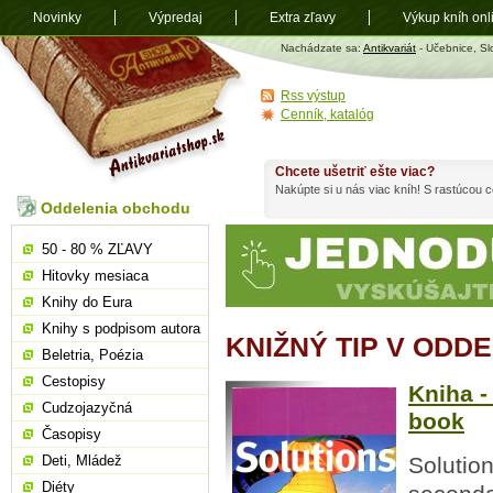
Novinky
Výpredaj
Extra zľavy
Výkup kníh onl
Antikvariát
Nachádzate sa:
Antikvariát
- Učebnice, Sl
shop.sk
Rss výstup
Cenník, katalóg
Chcete ušetriť ešte viac?
Nakúpte si u nás viac kníh! S rastúcou
Oddelenia obchodu
50 - 80 % ZĽAVY
Hitovky mesiaca
Knihy do Eura
Knihy s podpisom autora
KNIŽNÝ TIP V ODD
Beletria, Poézia
Cestopisy
Kniha -
Cudzojazyčná
book
Časopisy
Deti, Mládež
Solution
Diéty