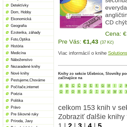
seconda
Detektívky
everyda
Dom, Hobby
angličti
Ekonomická
CD chýb
Geografia
Ezoterika, záhady
Cena: 
Foto,Optika
Pre Vás:
€1,43
(37 Kč)
História
Viac informácií o knihe
Solution
Medicína
Náboženstvo
Nezaradené knihy
Nové knihy
Knihy zo sekcie Učebnice, Slovníky p
začínajúce na
Pestujeme,Chováme
A
B
C
Č
D
E
F
G
H
I
J
Počítače,internet
O
P
Q
R
S
Š
T
U
V
W
X
Poézia
Politika
celkom 153 knih v se
Právo
Pre šikovné ruky
Zobraziť ďalšie knihy
Príroda, Javy
1
|
2
|
3
|
4
|
5