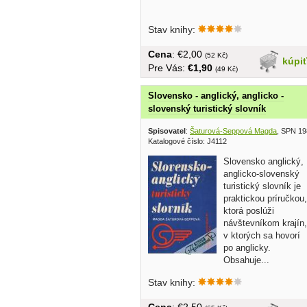
Stav knihy:
Cena
: €2,00
(52 Kč)
kúpi
Pre Vás:
€1,90
(49 Kč)
Slovensko - anglický, anglicko -
slovenský turistický slovník
Spisovatel
:
Šaturová-Seppová Magda
, SPN 19
Katalogové číslo: J4112
Slovensko anglický,
anglicko-slovenský
turistický slovník je
praktickou príručkou,
ktorá poslúži
návštevníkom krajín,
v ktorých sa hovorí
po anglicky.
Obsahuje...
Stav knihy:
Cena
: €2,50