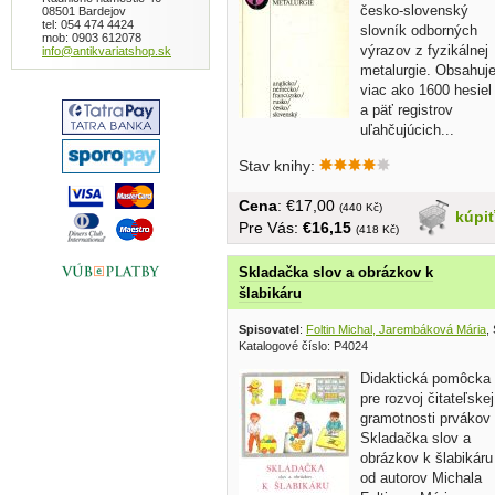
česko-slovenský
08501 Bardejov
tel: 054 474 4424
slovník odborných
mob: 0903 612078
výrazov z fyzikálnej
info@antikvariatshop.sk
metalurgie. Obsahuj
viac ako 1600 hesiel
a päť registrov
uľahčujúcich...
Stav knihy:
Cena
: €17,00
(440 Kč)
kúpi
Pre Vás:
€16,15
(418 Kč)
Skladačka slov a obrázkov k
šlabikáru
Spisovatel
:
Foltin Michal, Jarembáková Mária
,
Katalogové číslo: P4024
Didaktická pomôcka
pre rozvoj čitateľskej
gramotnosti prvákov
Skladačka slov a
obrázkov k šlabikáru
od autorov Michala