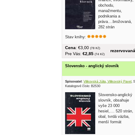
obchodu,
manažmentu,
podnikania a
práva....brožovaná,
282 strán
Stav knihy:
Cena
: €3,00
(78 Kč)
rezervovan
Pre Vás:
€2,85
(74 Kč)
Slovensko - anglický slovník
Spisovatel
:
Vilikovská Júlia, Vilikovský Pavel
, 
Katalogové číslo: B2530
Slovensko-anglický
slovník, obsahuje
vyše 23 000
hesiel,.... 520 strán,
obal, tvrdá väzba,
menší formát