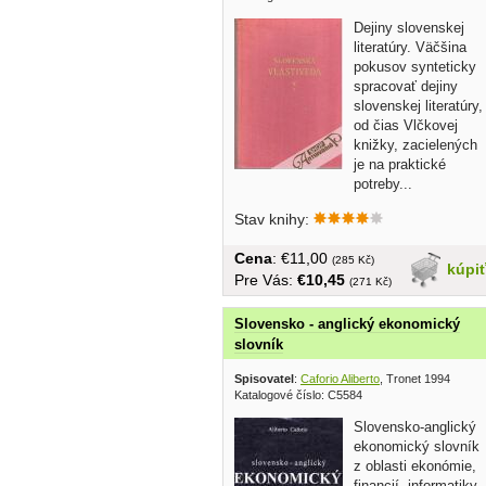
Dejiny slovenskej
literatúry. Väčšina
pokusov synteticky
spracovať dejiny
slovenskej literatúry,
od čias Vlčkovej
knižky, zacielených
je na praktické
potreby...
Stav knihy:
Cena
: €11,00
(285 Kč)
kúpi
Pre Vás:
€10,45
(271 Kč)
Slovensko - anglický ekonomický
slovník
Spisovatel
:
Caforio Aliberto
, Tronet 1994
Katalogové číslo: C5584
Slovensko-anglický
ekonomický slovník
z oblasti ekonómie,
financií, informatiky,