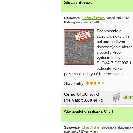
Slová z dovozu
Spisovatel
:
Dašková Kveta
, Mladé letá 1982
Katalogové číslo: F4749
Rozprávanie o
starších, novších i
celkom nedávno
dovezených cudzích
slovách. Prvé
vydanie knihy
SLOVÁ Z DOVOZU
vzbudilo veľkú
pozornosť kritiky i čitateľov najmä...
Stav knihy:
Cena
: €4,00
(104 Kč)
kúpi
Pre Vás:
€3,80
(98 Kč)
Slovenská vlastiveda V. - 1
Spisovatel
:
Mráz Andrej
, Slovenská akadémia 
Katalogové číslo: M2893