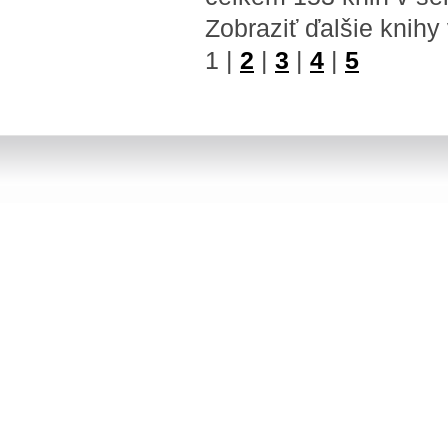
Zobraziť ďalšie knihy
1
|
2
|
3
|
4
|
5