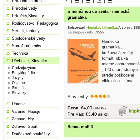
Prírodná lekáreň
Prírodné vedy
S nemčinou do sveta - nemecká
Príručky,Slovníky
gramatika
Rodičovstvo, Pedagogika
Spisovatel
:
Horňáková Angelika
, Art press 199
Sci - fi, fantasy
Katalogové číslo: L9555
Spoločenské vedy
Nemecká
Starožitné knihy
gramatika...
brožovaná, veľký
Technika
formát, obálka
Učebnice, Slovníky
mierne opotrebovaná
Cudzojazyčné
, 120 strán, strany v
Encyklopédie
strede poškodené
Jazyky
vlhkosťou - zľava
Ostatné
Skriptá
Slovníky
Stav knihy:
Umenie
Cena
: €4,00
(104 Kč)
kúpi
Varenie, Nápoje
Pre Vás:
€3,40
(88 Kč)
Zabava, Hry
Zdravie, Šport
Schau mal! 3
Darčekové poukážky