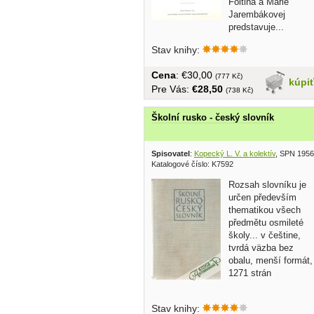
Foltina a Márie
Jarembákovej
predstavuje...
Stav knihy:
Cena
: €30,00
(777 Kč)
kúpi
Pre Vás:
€28,50
(738 Kč)
Školní rusko - český slovník
Spisovatel
:
Kopecký L. V. a kolektív
, SPN 1956
Katalogové číslo: K7592
Rozsah slovníku je
určen především
thematikou všech
předmětu osmileté
školy... v češtine,
tvrdá väzba bez
obalu, menší formát,
1271 strán
Stav knihy: