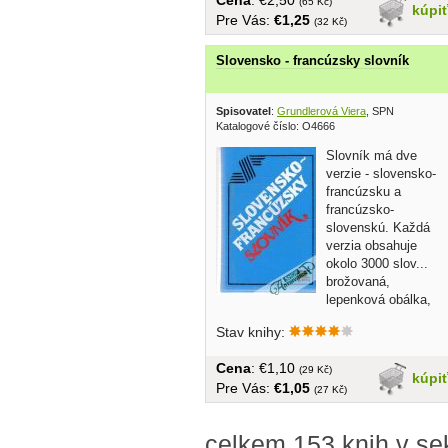
(65 Kč)
kúpi
Pre Vás:
€1,25
(32 Kč)
Slovensko - francúzsky slovník
Spisovatel
:
Grundlerová Viera
, SPN
Katalogové číslo: O4666
Slovník má dve
verzie - slovensko-
francúzsku a
francúzsko-
slovenskú. Každá
verzia obsahuje
okolo 3000 slov...
brožovaná,
lepenková obálka,
mini formát,
Stav knihy:
Cena
: €1,10
(29 Kč)
kúpi
Pre Vás:
€1,05
(27 Kč)
celkem 153 knih v se