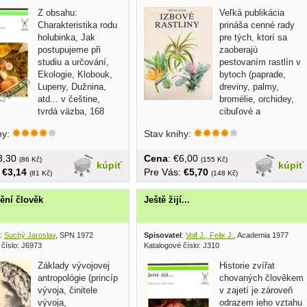
Z obsahu:
Veľká publikácia
Charakteristika rodu
prináša cenné rady
holubinka, Jak
pre tých, ktorí sa
postupujeme při
zaoberajú
studiu a určování,
pestovaním rastlín v
Ekologie, Klobouk,
bytoch (paprade,
Lupeny, Dužnina,
dreviny, palmy,
atd... v češtine,
bromélie, orchidey,
tvrdá väzba, 168
cibuľové a
obr....
hľuznaté...
hy:
Stav knihy:
€3,30
Cena
: €6,00
(86 Kč)
(155 Kč)
kúpiť
kúpiť
:
€3,14
Pre Vás:
€5,70
(81 Kč)
(148 Kč)
ění člověk
Ještě žijí...
:
Suchý Jaroslav
, SPN 1972
Spisovatel
:
Volf J., Felix J.
, Academia 1977
 číslo: J6973
Katalogové číslo: J310
Základy vývojovej
Historie zvířat
antropológie (princíp
chovaných člověkem
vývoja, činitele
v zajetí je zároveň
vývoja,
odrazem ieho vztahu