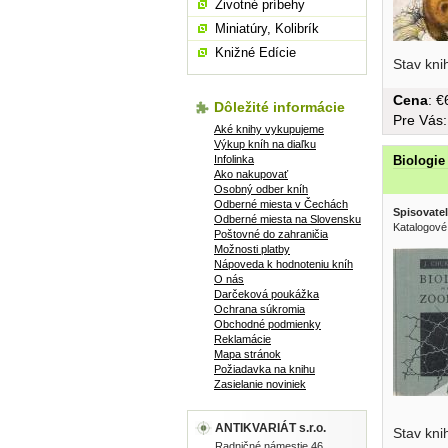
Životné príbehy
Miniatúry, Kolibrík
Knižné Edície
Stav kni
Cena
: 
Dôležité informácie
Pre Vás
Aké knihy vykupujeme
Výkup kníh na diaľku
Infolinka
Biologie
Ako nakupovať
Osobný odber kníh
Odberné miesta v Čechách
Spisovatel
Odberné miesta na Slovensku
Katalogové
Poštovné do zahraničia
Možnosti platby
Nápoveda k hodnoteniu kníh
O nás
Darčeková poukážka
Ochrana súkromia
Obchodné podmienky
Reklamácie
Mapa stránok
Požiadavka na knihu
Zasielanie noviniek
ANTIKVARIÁT s.r.o.
Stav kni
Radničné námestie 46