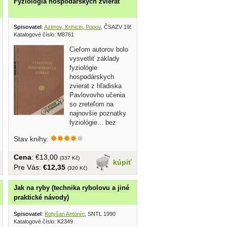
Fyziológia hospodárskych zvierat
 Háberová Izabela
Spisovatel
:
Azimov, Krinicin, Popov
, Obzor 1983
, ČSAZV 1958
Katalogové číslo: M8761
Cieľom autorov bolo
vysvetliť základy
fyziológie
hospodárskych
zvierat z hľadiska
Pavlovovho učenia
so zreteľom na
najnovšie poznatky
fyziológie... bez
obalu, tvrdá...
Stav knihy:
Cena
: €13,00
(337 Kč)
kúpiť
Pre Vás:
€12,35
(320 Kč)
Jak na ryby (technika rybolovu a jiné
praktické návody)
Spisovatel
:
Kotyšan Antonín
, SNTL 1990
Katalogové číslo: K2349