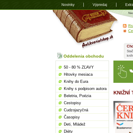
Novinky
Výpredaj
Extr
Antikvariá
Na
shop.sk
Rs
Ce
Chc
Stač
Oddelenia obchodu
kní
50 - 80 % ZĽAVY
Hitovky mesiaca
Knihy do Eura
Knihy s podpisom autora
KNIŽNÍ
Beletria, Poézia
Cestopisy
Cudzojazyčná
Časopisy
Deti, Mládež
Diéty