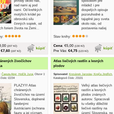
prírody okolo nás,
spôsobom pre
nad nami aj pod
mládež i pre
nami. Od krehkých
dospelých opisuje
motýlích krídel po
pozoruhodné a
obrovskú silu
tajuplné javy sveta
činných sopiek, od
okolo nás, od
h foriem života na Zemi...
postavenia našej
planéty vo vesmíre po...
hy:
Stav knihy:
€8,00
Cena
: €5,00
(207 Kč)
(130 Kč)
kúpiť
kúpiť
:
€7,60
Pre Vás:
€4,75
(197 Kč)
(123 Kč)
ránených živočíchov
Atlas liečivých rastlín a lesných
ka
plodov
:
Čaputa Alojz, Holčík Juraj
, Obzor 1987
Spisovatel
:
Kresánek Jaroslav, Krejča Jindřich
,
číslo: I2234
Katalogové číslo: J3101
PLAZY!!! Atlas
Veľký atlas liečivých
chránených
rastlín a lesných
živočíchov na území
plodov známych
Slovenska, doplnené
autorov. Spracovali
farebnými
tu všetky dôležité
ilustráciami (ochrana
liečivé rastliny na
fauny a jej význam,
území Slovenska, no