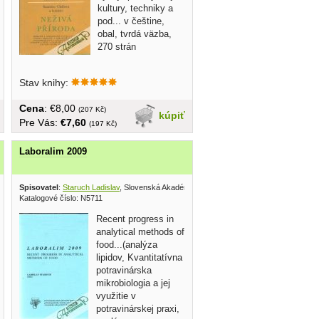
kultury, techniky a
pod... v češtine,
obal, tvrdá väzba,
270 strán
Stav knihy:
Cena
: €8,00
(207 Kč)
kúpiť
Pre Vás:
€7,60
(197 Kč)
Laboralim 2009
Spisovatel
:
Staruch Ladislav
, Slovenská Akadémia vied 2009
Katalogové číslo: N5711
Recent progress in
analytical methods of
food...(analýza
lipidov, Kvantitatívna
potravinárska
mikrobiologia a jej
využitie v
potravinárskej praxi,