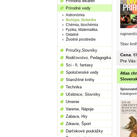
Prírodná lekáreň
Prírodné vedy
Astronómia
Biológia, Botanika
Chémia, biochémia
Fyzika, Matematika
najmenšíc
Ostatné
Životné prostredie
Stav kni
Príručky,Slovníky
Cena
: 
Rodičovstvo, Pedagogika
Pre Vás
Sci - fi, fantasy
Spoločenské vedy
Atlas ch
Slovens
Starožitné knihy
Technika
Spisovatel
Katalogové 
Učebnice, Slovníky
Umenie
Varenie, Nápoje
Zabava, Hry
Zdravie, Šport
Darčekové poukážky