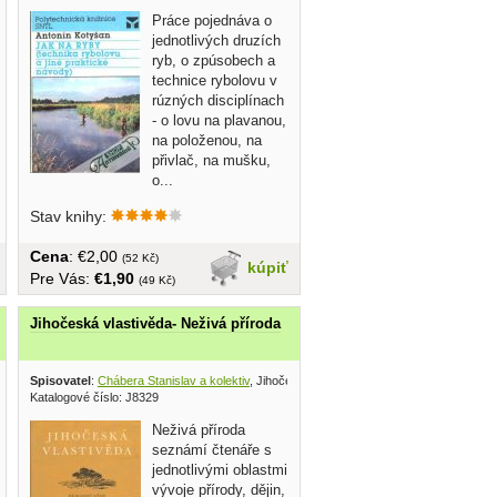
Práce pojednáva o
jednotlivých druzích
ryb, o zpúsobech a
technice rybolovu v
rúzných disciplínach
- o lovu na plavanou,
na položenou, na
přivlač, na mušku,
o...
Stav knihy:
Cena
: €2,00
(52 Kč)
kúpiť
Pre Vás:
€1,90
(49 Kč)
Jihočeská vlastivěda- Neživá příroda
Spisovatel
:
Chábera Stanislav a kolektiv
, Jihočeské nakladatelství 1985
Katalogové číslo: J8329
Neživá příroda
seznámí čtenáře s
jednotlivými oblastmi
vývoje přírody, dějin,