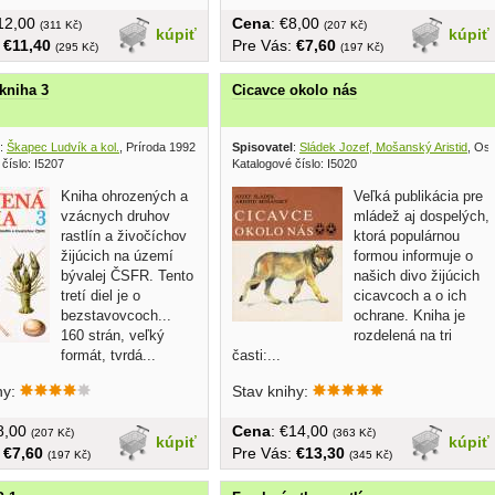
€12,00
Cena
: €8,00
(311 Kč)
(207 Kč)
kúpiť
kúpiť
:
€11,40
Pre Vás:
€7,60
(295 Kč)
(197 Kč)
kniha 3
Cicavce okolo nás
:
Škapec Ludvík a kol.
, Príroda 1992
Spisovatel
:
Sládek Jozef, Mošanský Aristid
, Os
číslo: I5207
Katalogové číslo: I5020
Kniha ohrozených a
Veľká publikácia pre
vzácnych druhov
mládež aj dospelých,
rastlín a živočíchov
ktorá populárnou
žijúcich na území
formou informuje o
bývalej ČSFR. Tento
našich divo žijúcich
tretí diel je o
cicavcoch a o ich
bezstavovcoch...
ochrane. Kniha je
160 strán, veľký
rozdelená na tri
formát, tvrdá...
časti:...
hy:
Stav knihy:
€8,00
Cena
: €14,00
(207 Kč)
(363 Kč)
kúpiť
kúpiť
:
€7,60
Pre Vás:
€13,30
(197 Kč)
(345 Kč)