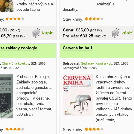
krátky náčrt vývoja a
uvádzajú aj
pôvodu fauna
desiatky...
Slovenska,...
hy:
Stav knihy:
€6,00
Cena
: €35,00
(155 Kč)
(907 Kč)
kúpiť
kúpiť
:
€5,70
Pre Vás:
€33,25
(148 Kč)
(862 Kč)
 se základy zoologie
Červená kniha 1
:
Churý J. a kolektív
, SZN 1966
Spisovatel
:
Sedláček Kamil a kol.
, SZN 1988
 číslo: N5232
Katalogové číslo: I5205
Z obsahu: Biologie,
Kniha ohrozených a
Základy zoologie,
vzácnych druhov
Jednota organické a
rastlín a živočíchov
anorganické
žijúcich na území
přírody... v češtine,
bývalej ČSSR. Tento
bez obalu, tvrdá
prvý diel je o
väzba, väčší formát,
vtákoch - 143 druhov
530 strán
ohrozených vtákov
(rozšírenie,...
hy:
Stav knihy: