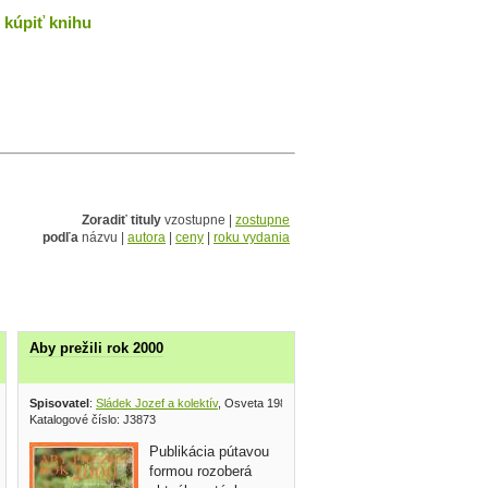
kúpiť knihu
Zoradiť tituly
vzostupne |
zostupne
podľa
názvu |
autora
|
ceny
|
roku vydania
Aby prežili rok 2000
igest Výber 1997
Spisovatel
:
Sládek Jozef a kolektív
, Osveta 1989
Katalogové číslo: J3873
Publikácia pútavou
formou rozoberá