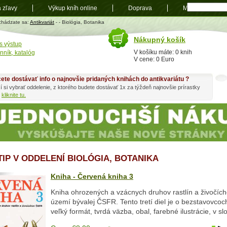
a zľavy
Výkup kníh online
Doprava
Mapa
t
chádzate sa:
Antikvariát
-
- Biológia, Botanika
Nákupný košík
s výstup
V košíku máte: 0 knih
nník, katalóg
V cene: 0 Euro
ete dostávať info o najnovšie pridaných knihách do antikvariátu ?
í si vybrať oddelenie, z ktorého budete dostávať 1x za týždeň najnovšie prírastky
h
kliknite tu.
 TIP V ODDELENÍ BIOLÓGIA, BOTANIKA
Kniha - Červená kniha 3
Kniha ohrozených a vzácnych druhov rastlín a živočích
území bývalej ČSFR. Tento tretí diel je o bezstavovcoch
veľký formát, tvrdá väzba, obal, farebné ilustrácie, v s