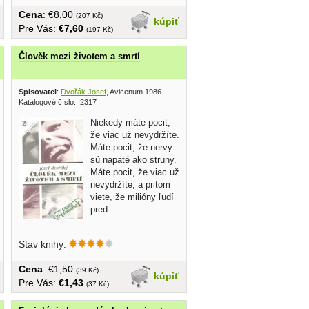
Cena
: €8,00
(207 Kč)
kúpiť
Pre Vás:
€7,60
(197 Kč)
Člověk mezi životem a smrtí
veta 1985
Spisovatel
:
Dvořák Josef
, Avicenum 1986
Katalogové číslo: I2317
Niekedy máte pocit,
že viac už nevydržíte.
Máte pocit, že nervy
sú napäté ako struny.
Máte pocit, že viac už
nevydržíte, a pritom
viete, že milióny ľudí
pred...
Stav knihy:
Cena
: €1,50
(39 Kč)
kúpiť
Pre Vás:
€1,43
(37 Kč)