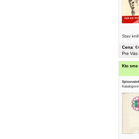
češtine, 
Stav kni
Cena
: 
Pre Vás
Kto sme
Spisovatel
Katalogové