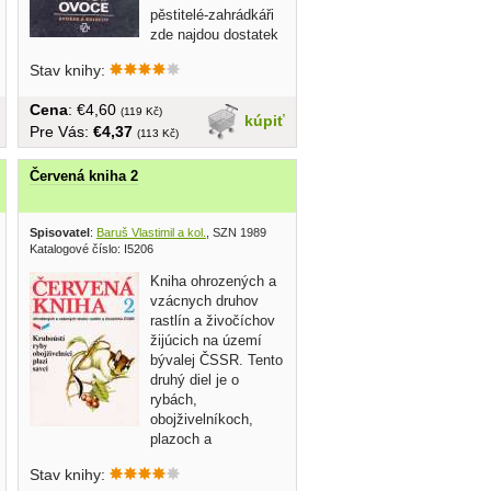
pěstitelé-zahrádkáři
zde najdou dostatek
vhodných...
Stav knihy:
Cena
: €4,60
(119 Kč)
kúpiť
Pre Vás:
€4,37
(113 Kč)
Červená kniha 2
Spisovatel
:
Baruš Vlastimil a kol.
, SZN 1989
Katalogové číslo: I5206
Kniha ohrozených a
vzácnych druhov
rastlín a živočíchov
žijúcich na území
bývalej ČSSR. Tento
druhý diel je o
rybách,
obojživelníkoch,
plazoch a
cicavcoch......
Stav knihy: