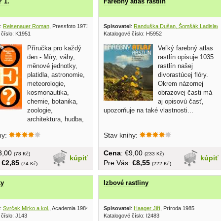
? 1.
Farebný atlas rastlín
:
Reisenauer Roman
, Pressfoto 1971
Spisovatel
:
Randuška Dušan, Šomšák Ladislav,
 číslo: K1951
Katalogové číslo: H5952
Příručka pro každý
Veľký farebný atlas
den - Míry, váhy,
rastlín opisuje 1035
měnové jednotky,
rastlín našej
platidla, astronomie,
divorastúcej flóry.
meteorologie,
Okrem názornej
kosmonautika,
obrazovej časti má
chemie, botanika,
aj opisovú časť,
zoologie,
upozorňuje na také vlastnosti...
architektura, hudba,
hy:
Stav knihy:
€3,00
Cena
: €9,00
(78 Kč)
(233 Kč)
kúpiť
kúpiť
:
€2,85
Pre Vás:
€8,55
(74 Kč)
(222 Kč)
ky
Izbové rastliny
:
Svrček Mirko a kol.
, Academia 1984
Spisovatel
:
Haager Jiří
, Príroda 1985
číslo: J143
Katalogové číslo: I2483