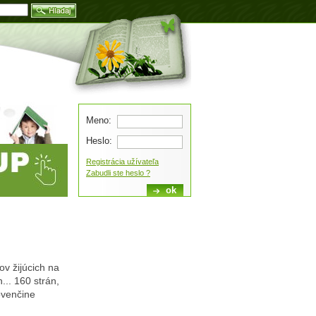
Blog
Meno:
Heslo:
Registrácia užívateľa
Zabudli ste heslo ?
ov žijúcich na
... 160 strán,
lovenčine