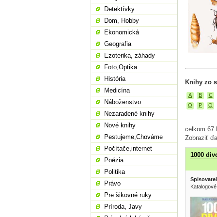
Detektívky
Dom, Hobby
Ekonomická
Geografia
Ezoterika, záhady
Foto,Optika
História
Knihy zo s
Medicína
A
B
C
Náboženstvo
O
P
Q
Nezaradené knihy
Nové knihy
celkom 67 k
Pestujeme,Chováme
Zobraziť ďa
Počítače,internet
1000 div
Poézia
Politika
Spisovatel
Právo
Katalogové
Pre šikovné ruky
Príroda, Javy