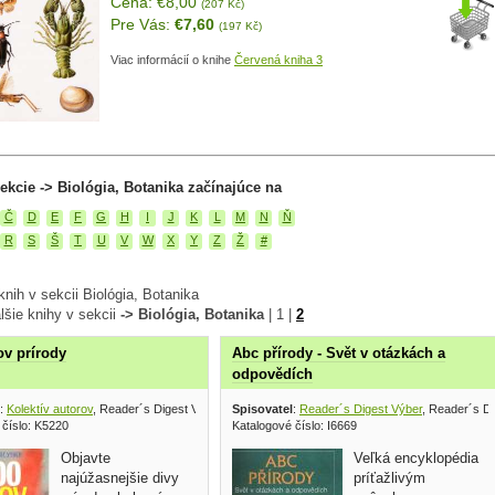
Cena: €8,00
(207 Kč)
Pre Vás:
€7,60
(197 Kč)
Viac informácií o knihe
Červená kniha 3
ekcie -> Biológia, Botanika začínajúce na
Č
D
E
F
G
H
I
J
K
L
M
N
Ň
R
S
Š
T
U
V
W
X
Y
Z
Ž
#
nih v sekcii Biológia, Botanika
lšie knihy v sekcii
-> Biológia, Botanika
|
1
|
2
ov prírody
Abc přírody - Svět v otázkách a
odpovědích
:
Kolektív autorov
, Reader´s Digest Výber 2002
Spisovatel
:
Reader´s Digest Výber
, Reader´s D
 číslo: K5220
Katalogové číslo: I6669
Objavte
Veľká encyklopédia
najúžasnejšie divy
príťažlivým