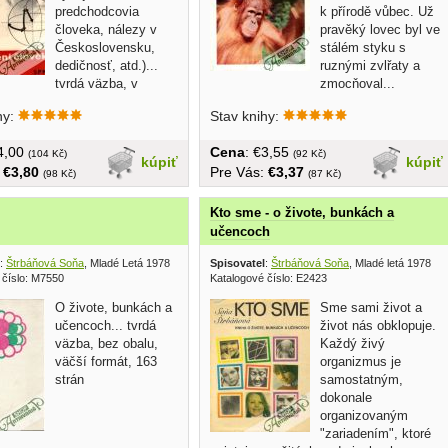
predchodcovia
k přírodě vůbec. Už
človeka, nálezy v
pravěký lovec byl ve
Československu,
stálém styku s
dedičnosť, atd.)...
ruznými zvlřaty a
tvrdá väzba, v
zmocňoval...
134...
hy:
Stav knihy:
€4,00
Cena
: €3,55
(104 Kč)
(92 Kč)
kúpiť
kúpiť
:
€3,80
Pre Vás:
€3,37
(98 Kč)
(87 Kč)
Kto sme - o živote, bunkách a
učencoch
:
Štrbáňová Soňa
, Mladé Letá 1978
Spisovatel
:
Štrbáňová Soňa
, Mladé letá 1978
 číslo: M7550
Katalogové číslo: E2423
O živote, bunkách a
Sme sami život a
učencoch... tvrdá
život nás obklopuje.
väzba, bez obalu,
Každý živý
väčší formát, 163
organizmus je
strán
samostatným,
dokonale
organizovaným
"zariadením", ktoré