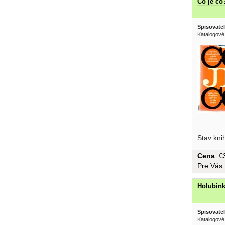
Co je co
Spisovatel
Katalogové
tanec,...
Stav kni
Cena
: 
Pre Vás
Holubin
Spisovatel
Katalogové 