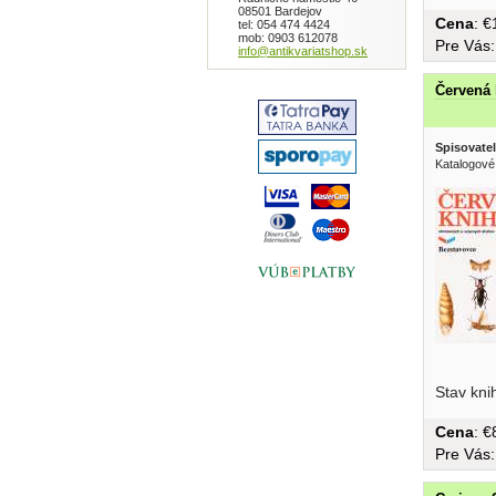
08501 Bardejov
Cena
: 
tel: 054 474 4424
mob: 0903 612078
Pre Vás
info@antikvariatshop.sk
Červená 
Spisovatel
Katalogové 
Stav kni
Cena
: 
Pre Vás