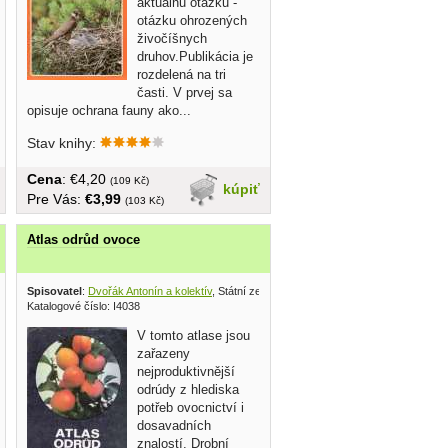
aktuálnu otázku -
otázku ohrozených
živočíšnych
druhov.Publikácia je
rozdelená na tri
časti. V prvej sa
opisuje ochrana fauny ako...
Stav knihy:
Cena
: €4,20
(109 Kč)
kúpiť
Pre Vás:
€3,99
(103 Kč)
Atlas odrůd ovoce
 Osveta 1988
Spisovatel
:
Dvořák Antonín a kolektív
, Státní zemědělské nakladatelství 1978
Katalogové číslo: I4038
V tomto atlase jsou
zařazeny
nejproduktivnější
odrúdy z hlediska
potřeb ovocnictví i
dosavadních
znalostí. Drobní