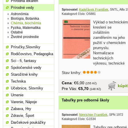
Prírodná lekáreň
Prírodné vedy
Spisovatel
:
Kadeřávek František
, SNTL, Alfa 
Katalogové číslo: O5881
Astronómia
Biológia, Botanika
Výklad o technickém
Chémia, biochémia
kreslení se
Fyzika, Matematika
zvláštním
Ostatné
Životné prostredie
zaměřením na jeho
pužití v chemickém
Príručky,Slovníky
prumyslu.
Normalizace
Rodičovstvo, Pedagogika
technických
Sci - fi, fantasy
výkresu, technické
Spoločenské vedy
výkresy a diagramy,...
Stav knihy:
Starožitné knihy
Technika
Cena
: €6,00
(155 Kč)
kúpi
Učebnice, Slovníky
Pre Vás:
€5,70
(148 Kč)
Umenie
Tabuľky pre odborné školy
Varenie, Nápoje
Zabava, Hry
Spisovatel
:
Nimrichter František
, SPN 1972
Zdravie, Šport
Katalogové číslo: G1534
Darčekové poukážky
Tabuľky pre odborné