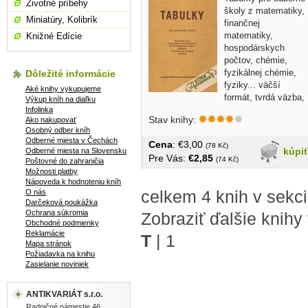
Životné príbehy
školy z matematiky,
Miniatúry, Kolibrík
finančnej
matematiky,
Knižné Edície
hospodárskych
počtov, chémie,
fyzikálnej chémie,
Dôležité informácie
fyziky... väčší
Aké knihy vykupujeme
formát, tvrdá väzba,
Výkup kníh na diaľku
bez obalu, 284...
Infolinka
Stav knihy:
Ako nakupovať
Osobný odber kníh
Odberné miesta v Čechách
Cena
: €3,00
(78 Kč)
kúpi
Odberné miesta na Slovensku
Pre Vás:
€2,85
(74 Kč)
Poštovné do zahraničia
Možnosti platby
Nápoveda k hodnoteniu kníh
celkem 4 knih v sekc
O nás
Darčeková poukážka
Ochrana súkromia
Zobraziť ďalšie knihy
Obchodné podmienky
Reklamácie
T
|
1
Mapa stránok
Požiadavka na knihu
Zasielanie noviniek
ANTIKVARIÁT s.r.o.
Radničné námestie 46