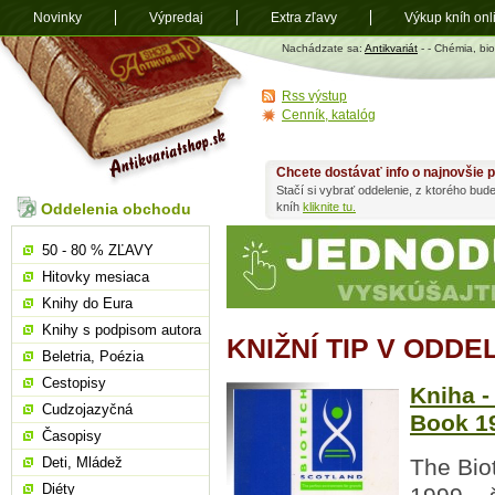
Novinky
Výpredaj
Extra zľavy
Výkup kníh onl
Antikvariát
Nachádzate sa:
Antikvariát
-
- Chémia, bi
shop.sk
Rss výstup
Cenník, katalóg
Chcete dostávať info o najnovšie p
Stačí si vybrať oddelenie, z ktorého bud
Oddelenia obchodu
kníh
kliknite tu.
50 - 80 % ZĽAVY
Hitovky mesiaca
Knihy do Eura
Knihy s podpisom autora
KNIŽNÍ TIP V ODDE
Beletria, Poézia
Cestopisy
Kniha -
Cudzojazyčná
Book 1
Časopisy
Deti, Mládež
The Bio
Diéty