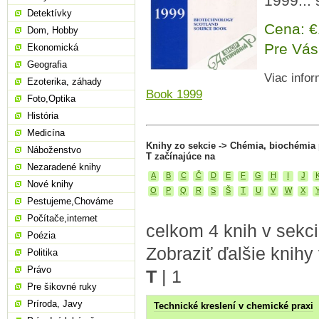
1999... 
Detektívky
Cena: 
Dom, Hobby
Pre Vás
Ekonomická
Geografia
Viac infor
Ezoterika, záhady
Book 1999
Foto,Optika
História
Medicína
Knihy zo sekcie -> Chémia, biochémia
Náboženstvo
T začínajúce na
Nezaradené knihy
A
B
C
Č
D
E
F
G
H
I
J
Nové knihy
O
P
Q
R
S
Š
T
U
V
W
X
Pestujeme,Chováme
Počítače,internet
celkom 4 knih v sekc
Poézia
Zobraziť ďalšie knihy
Politika
Právo
T
|
1
Pre šikovné ruky
Príroda, Javy
Technické kreslení v chemické praxi