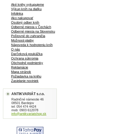
Aké knihy vykupujeme
Výkup kníh na diaľku
Infolinka
Ako nakupovať
Osobný odber kníh
Odberné miesta v Čechách
Odberné miesta na Slovensku
Poštovné do zahraničia
Možnosti platby
Nápoveda k hodnoteniu kníh
O nás
Darčeková poukážka
Ochrana súkromia
Obchodné podmienky
Reklamácie
Mapa stránok
Požiadavka na knihu
Zasielanie noviniek
ANTIKVARIÁT s.r.o.
Radničné námestie 46
08501 Bardejov
tel: 054 474 4424
mob: 0903 612078
info@antikvariatshop.sk