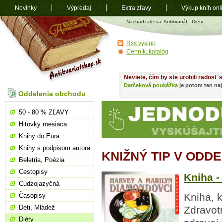
Novinky
Výpredaj
Extra zľavy
Výkup kníh onl
Antikvariát
Nachádzate sa:
Antikvariát
- Diéty
shop.sk
Rss výstup
Cenník, katalóg
Neviete, čím by ste urobili radosť
Darčeková poukážka
je potom ten naj
Oddelenia obchodu
50 - 80 % ZĽAVY
Hitovky mesiaca
Knihy do Eura
Knihy s podpisom autora
KNIŽNÝ TIP V ODDE
Beletria, Poézia
Cestopisy
Kniha - 
Cudzojazyčná
Kniha, 
Časopisy
Deti, Mládež
Zdravot
Diéty