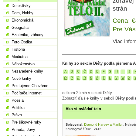
zdravej 
Detektívky
strán
Dom, Hobby
Cena: 
Ekonomická
Geografia
Pre Vás
Ezoterika, záhady
Viac infor
Foto,Optika
História
Medicína
Knihy zo sekcie Diéty podla pismena A
Náboženstvo
Nezaradené knihy
A
B
C
Č
D
E
F
G
H
I
J
O
P
Q
R
S
Š
T
U
V
W
X
Nové knihy
Pestujeme,Chováme
celkom 2 knih v sekcii Diéty
Počítače,internet
Zobraziť ďalšie knihy v sekcii
Diéty podl
Poézia
Politika
Ako si ovládať telo
Právo
Pre šikovné ruky
Spisovatel
:
Diamond Harvey a Marilyn
, Nyírsé
Katalogové číslo: F2412
Príroda, Javy