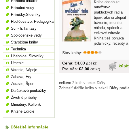
Prírodná lekáreň
Kniha obsahuje
množstvo
Prírodné vedy
praktických rád a
Príručky,Slovníky
tipov, ako si zlepšiť
Rodičovstvo, Pedagogika
trávenie, imunitu,
náladu, spánok a
Sci - fi, fantasy
celkové zdravie.
Spoločenské vedy
Kniha tiež ponúka
Starožitné knihy
jedálničky, recepty a
cvičenia,...
Technika
Stav knihy:
Učebnice, Slovníky
Cena
: €4,00
Umenie
(104 Kč)
kúpi
Pre Vás:
€2,00
(52 Kč)
Varenie, Nápoje
Zabava, Hry
celkem 2 knih v sekci Diéty
Zdravie, Šport
Zobraziť ďalšie knihy v sekcii
Diéty podl
Darčekové poukážky
Životné príbehy
Miniatúry, Kolibrík
Knižné Edície
Dôležité informácie