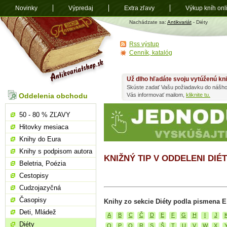
Novinky
Výpredaj
Extra zľavy
Výkup kníh onl
Antikvariát
Nachádzate sa:
Antikvariát
- Diéty
shop.sk
Rss výstup
Cenník, katalóg
Už dlho hľadáte svoju vytúženú kn
Skúste zadať Vašu požiadavku do nášho
Oddelenia obchodu
Vás informovať mailom,
kliknite tu.
50 - 80 % ZĽAVY
Hitovky mesiaca
Knihy do Eura
Knihy s podpisom autora
KNIŽNÝ TIP V ODDELENI DIÉ
Beletria, Poézia
Cestopisy
Cudzojazyčná
Časopisy
Knihy zo sekcie Diéty podla pismena E
Deti, Mládež
A
B
C
Č
D
E
F
G
H
I
J
Diéty
O
P
Q
R
S
Š
T
U
V
W
X