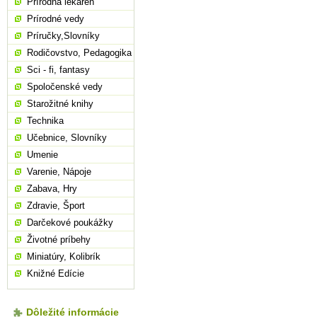
Prírodná lekáreň
Prírodné vedy
Príručky,Slovníky
Rodičovstvo, Pedagogika
Sci - fi, fantasy
Spoločenské vedy
Starožitné knihy
Technika
Učebnice, Slovníky
Umenie
Varenie, Nápoje
Zabava, Hry
Zdravie, Šport
Darčekové poukážky
Životné príbehy
Miniatúry, Kolibrík
Knižné Edície
Dôležité informácie