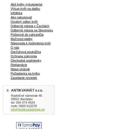
Aké knihy vykupujeme
Výkup kníh na diaľku
Infolinka
Ako nakupovať
Osobný odber kníh
Odberné miesta v Čechách
Odberné miesta na Slovensku
Poštovné do zahraničia
Možnosti platby
Nápoveda k hodnoteniu kníh
O nás
Darčeková poukážka
Ochrana súkromia
Obchodné podmienky
Reklamácie
Mapa stránok
Požiadavka na knihu
Zasielanie noviniek
ANTIKVARIÁT s.r.o.
Radničné námestie 46
08501 Bardejov
tel: 054 474 4424
mob: 0903 612078
info@antikvariatshop.sk