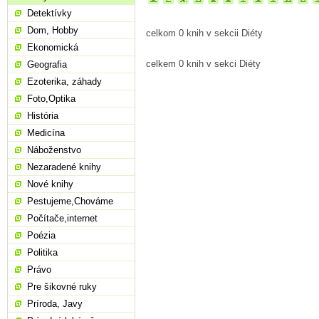
Detektívky
Dom, Hobby
celkom 0 knih v sekcii Diéty
Ekonomická
celkem 0 knih v sekci Diéty
Geografia
Ezoterika, záhady
Foto,Optika
História
Medicína
Náboženstvo
Nezaradené knihy
Nové knihy
Pestujeme,Chováme
Počítače,internet
Poézia
Politika
Právo
Pre šikovné ruky
Príroda, Javy