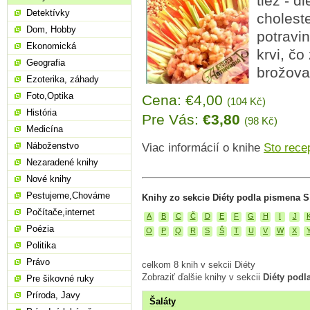
tiež - d
Detektívky
choleste
Dom, Hobby
potravin
Ekonomická
krvi, čo
Geografia
brožova
Ezoterika, záhady
Foto,Optika
Cena: €4,00
(104 Kč)
História
Pre Vás:
€3,80
(98 Kč)
Medicína
Náboženstvo
Viac informácií o knihe
Sto rece
Nezaradené knihy
Nové knihy
Pestujeme,Chováme
Knihy zo sekcie Diéty podla pismena S
Počítače,internet
A
B
C
Č
D
E
F
G
H
I
J
Poézia
O
P
Q
R
S
Š
T
U
V
W
X
Politika
Právo
celkom 8 knih v sekcii Diéty
Zobraziť ďalšie knihy v sekcii
Diéty podl
Pre šikovné ruky
Príroda, Javy
Šaláty