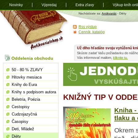
Novinky
Výpredaj
Extra zľavy
Výkup kníh onl
Antikvariát
Nachádzate sa:
Antikvariát
- Diéty
shop.sk
Rss výstup
Cenník, katalóg
Už dlho hľadáte svoju vytúženú kn
Skúste zadať Vašu požiadavku do nášho
Oddelenia obchodu
Vás informovať mailom,
kliknite tu.
50 - 80 % ZĽAVY
Hitovky mesiaca
Knihy do Eura
Knihy s podpisom autora
KNIŽNÝ TIP V ODDE
Beletria, Poézia
Cestopisy
Kniha -
Cudzojazyčná
tlaku a
Časopisy
Deti, Mládež
Okrem s
Diéty