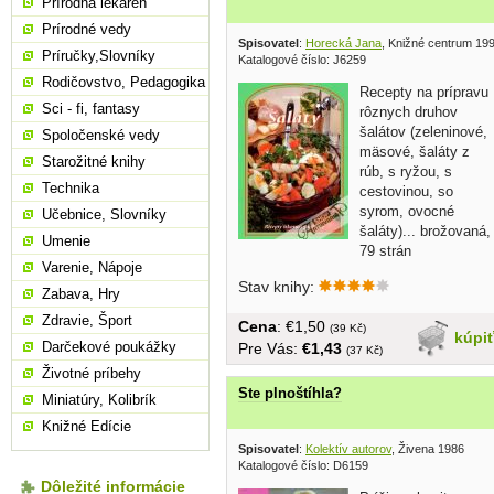
Prírodná lekáreň
Prírodné vedy
Spisovatel
:
Horecká Jana
, Knižné centrum 19
Príručky,Slovníky
Katalogové číslo: J6259
Rodičovstvo, Pedagogika
Recepty na prípravu
Sci - fi, fantasy
rôznych druhov
šalátov (zeleninové,
Spoločenské vedy
mäsové, šaláty z
Starožitné knihy
rúb, s ryžou, s
Technika
cestovinou, so
syrom, ovocné
Učebnice, Slovníky
šaláty)... brožovaná,
Umenie
79 strán
Varenie, Nápoje
Stav knihy:
Zabava, Hry
Zdravie, Šport
Cena
: €1,50
(39 Kč)
kúpi
Darčekové poukážky
Pre Vás:
€1,43
(37 Kč)
Životné príbehy
Ste plnoštíhla?
Miniatúry, Kolibrík
Knižné Edície
Spisovatel
:
Kolektív autorov
, Živena 1986
Katalogové číslo: D6159
Dôležité informácie