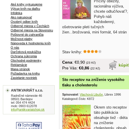
Príčiny obezity,
Aké knihy vykupujeme
racionálna výživa,
Výkup kníh na diaľku
chcete odtučňovať?,
Infolinka
Pohyb náš
Ako nakupovať
každodenný,
Osobný odber kníh
Odberné miesta v Čechách
ošetrovanie pleti tučných
Odberné miesta na Slovensku
žien...brožovaná, mini formát, 64 strán
Poštovné do zahraničia
Možnosti platby
Nápoveda k hodnoteniu kníh
O nás
Stav knihy:
Darčeková poukážka
Ochrana súkromia
Obchodné podmienky
Cena
: €0,90
(23 Kč)
kúpi
Reklamácie
Pre Vás:
€0,86
(22 Kč)
Mapa stránok
Požiadavka na knihu
Zasielanie noviniek
Sto receptov na zníženie vysokého
tlaku a cholesterolu
ANTIKVARIÁT s.r.o.
Spisovatel
:
Vlachová Libuše
, Librex 1996
Radničné námestie 46
Katalogové číslo: K872
08501 Bardejov
tel: 054 474 4424
mob: 0903 612078
Okrem sto receptov
info@antikvariatshop.sk
táto publikácia
obsahuje tiež - diéta
na zníženie
cholesterolu, obsah