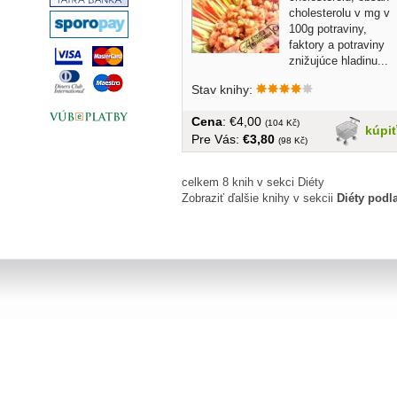
cholesterolu v mg v
100g potraviny,
faktory a potraviny
znižujúce hladinu...
Stav knihy:
Cena
: €4,00
(104 Kč)
kúpi
Pre Vás:
€3,80
(98 Kč)
celkem 8 knih v sekci Diéty
Zobraziť ďalšie knihy v sekcii
Diéty podl