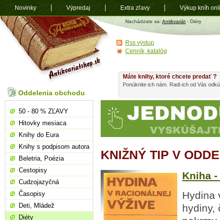
Novinky
Výpredaj
Extra zľavy
Výkup kníh onl
Antikvariát
Nachádzate sa:
Antikvariát
- Diéty
shop.sk
Rss výstup
Cenník, katalóg
Máte knihy, ktoré chcete predať ?
Ponúknite ich nám. Radi ich od Vás odkú
Oddelenia obchodu
50 - 80 % ZĽAVY
Hitovky mesiaca
Knihy do Eura
Knihy s podpisom autora
KNIŽNÝ TIP V ODDE
Beletria, Poézia
Cestopisy
Kniha -
Cudzojazyčná
Hydina 
Časopisy
Deti, Mládež
hydiny, 
Diéty