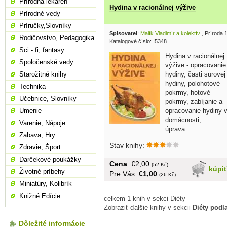
Prírodná lekáreň
Hydina v racionálnej výžive
Prírodné vedy
Príručky,Slovníky
Spisovatel
:
Malík Vladimír a kolektív
, Príroda 
Rodičovstvo, Pedagogika
Katalogové číslo: I5348
Sci - fi, fantasy
Hydina v racionálnej
Spoločenské vedy
výžive - opracovanie
hydiny, časti surovej
Starožitné knihy
hydiny, polohotové
Technika
pokrmy, hotové
Učebnice, Slovníky
pokrmy, zabíjanie a
opracovanie hydiny 
Umenie
domácnosti,
Varenie, Nápoje
úprava...
Zabava, Hry
Stav knihy:
Zdravie, Šport
Darčekové poukážky
Cena
: €2,00
(52 Kč)
kúpi
Životné príbehy
Pre Vás:
€1,00
(26 Kč)
Miniatúry, Kolibrík
Knižné Edície
celkem 1 knih v sekci Diéty
Zobraziť ďalšie knihy v sekcii
Diéty podl
Dôležité informácie