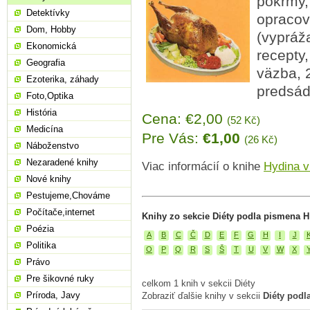
pokrmy,
Detektívky
opracov
Dom, Hobby
(vypráža
Ekonomická
recepty,
Geografia
väzba, 
Ezoterika, záhady
predsád
Foto,Optika
História
Cena: €2,00
(52 Kč)
Medicína
Pre Vás:
€1,00
(26 Kč)
Náboženstvo
Nezaradené knihy
Viac informácií o knihe
Hydina v
Nové knihy
Pestujeme,Chováme
Počítače,internet
Knihy zo sekcie Diéty podla pismena H
Poézia
A
B
C
Č
D
E
F
G
H
I
J
Politika
O
P
Q
R
S
Š
T
U
V
W
X
Právo
Pre šikovné ruky
celkom 1 knih v sekcii Diéty
Príroda, Javy
Zobraziť ďalšie knihy v sekcii
Diéty podl