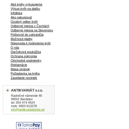
Aké knihy vykupujeme
Výkup kníh na diaľku
Infolinka
Ako nakupovať
Osobný odber kníh
Odberné miesta v Čechách
Odberné miesta na Slovensku
Poštovné do zahraničia
Možnosti platby
Nápoveda k hodnoteniu kníh
O nás
Darčeková poukážka
Ochrana súkromia
Obchodné podmienky
Reklamácie
Mapa stránok
Požiadavka na knihu
Zasielanie noviniek
ANTIKVARIÁT s.r.o.
Radničné námestie 46
08501 Bardejov
tel: 054 474 4424
mob: 0903 612078
info@antikvariatshop.sk