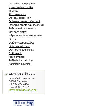
Aké knihy vykupujeme
Výkup kníh na diaľku
Infolinka
Ako nakupovať
Osobný odber kníh
Odberné miesta v Čechách
Odberné miesta na Slovensku
Poštovné do zahraničia
Možnosti platby
Nápoveda k hodnoteniu kníh
O nás
Darčeková poukážka
Ochrana súkromia
Obchodné podmienky
Reklamácie
Mapa stránok
Požiadavka na knihu
Zasielanie noviniek
ANTIKVARIÁT s.r.o.
Radničné námestie 46
08501 Bardejov
tel: 054 474 4424
mob: 0903 612078
info@antikvariatshop.sk