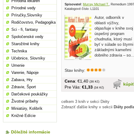
Prírodná lekáreň
Spisovatel
:
Murray Michael T.
, Remedium 199
Prírodné vedy
Katalogové číslo: L1101
Príručky,Slovníky
Autor, odborník v
Rodičovstvo, Pedagogika
oblasti výživy,
objasňuje v knihe svoj
Sci - fi, fantasy
úspešný program
Spoločenské vedy
chudnutia, ktorý musí
Starožitné knihy
byť v súlade so štyrmi
základnými kameňmi
Technika
dobrého zdravia – so..
Učebnice, Slovníky
Umenie
Stav knihy:
Varenie, Nápoje
Zabava, Hry
Cena
: €1,40
(36 Kč)
kúpi
Pre Vás:
€1,33
Zdravie, Šport
(34 Kč)
Darčekové poukážky
Životné príbehy
celkem 3 knih v sekci Diéty
Zobraziť ďalšie knihy v sekcii
Diéty podl
Miniatúry, Kolibrík
Knižné Edície
Dôležité informácie