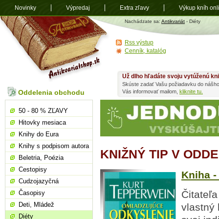
Novinky
Výpredaj
Extra zľavy
Výkup kníh onl
Antikvariát
Nachádzate sa:
Antikvariát
- Diéty
shop.sk
Rss výstup
Cenník, katalóg
Už dlho hľadáte svoju vytúženú kn
Skúste zadať Vašu požiadavku do nášho
Oddelenia obchodu
Vás informovať mailom,
kliknite tu.
50 - 80 % ZĽAVY
Hitovky mesiaca
Knihy do Eura
Knihy s podpisom autora
KNIŽNÝ TIP V ODDE
Beletria, Poézia
Cestopisy
Kniha -
Cudzojazyčná
Čitateľa
Časopisy
Deti, Mládež
vlastný 
Diéty