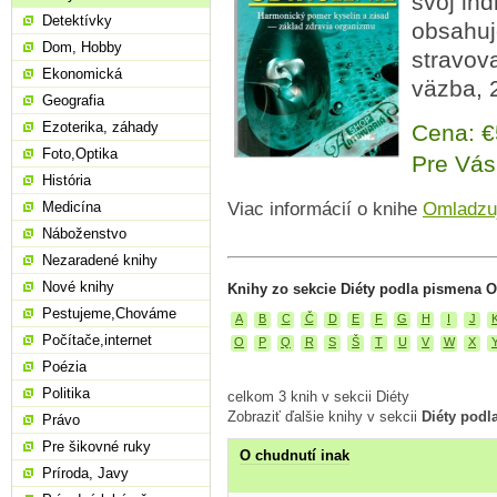
svoj ind
Detektívky
obsahuj
Dom, Hobby
stravov
Ekonomická
väzba, 
Geografia
Ezoterika, záhady
Cena: 
Foto,Optika
Pre Vás
História
Medicína
Viac informácií o knihe
Omladzuj
Náboženstvo
Nezaradené knihy
Nové knihy
Knihy zo sekcie Diéty podla pismena O
Pestujeme,Chováme
A
B
C
Č
D
E
F
G
H
I
J
Počítače,internet
O
P
Q
R
S
Š
T
U
V
W
X
Poézia
Politika
celkom 3 knih v sekcii Diéty
Zobraziť ďalšie knihy v sekcii
Diéty podl
Právo
Pre šikovné ruky
O chudnutí inak
Príroda, Javy