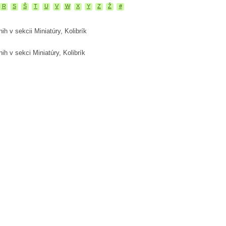
R
S
Š
T
U
V
W
X
Y
Z
Ž
#
ih v sekcii Miniatúry, Kolibrík
ih v sekci Miniatúry, Kolibrík