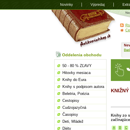
Novinky
Výpredaj
Extr
Antikvariá
Na
shop.sk
Rs
Ce
Nev
Dar
Oddelenia obchodu
50 - 80 % ZĽAVY
Hitovky mesiaca
Knihy do Eura
Knihy s podpisom autora
KNIŽNÝ 
Beletria, Poézia
Cestopisy
Cudzojazyčná
Časopisy
Knihy zo s
začínajúce
Deti, Mládež
A
B
C
Diéty