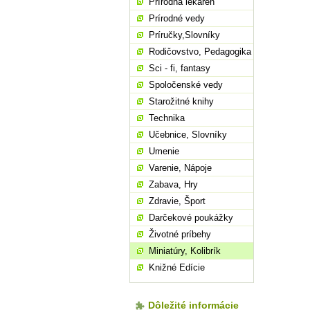
Prírodná lekáreň
Prírodné vedy
Príručky,Slovníky
Rodičovstvo, Pedagogika
Sci - fi, fantasy
Spoločenské vedy
Starožitné knihy
Technika
Učebnice, Slovníky
Umenie
Varenie, Nápoje
Zabava, Hry
Zdravie, Šport
Darčekové poukážky
Životné príbehy
Miniatúry, Kolibrík
Knižné Edície
Dôležité informácie