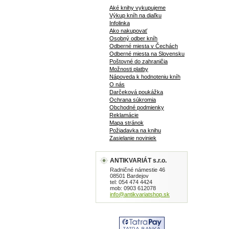
Aké knihy vykupujeme
Výkup kníh na diaľku
Infolinka
Ako nakupovať
Osobný odber kníh
Odberné miesta v Čechách
Odberné miesta na Slovensku
Poštovné do zahraničia
Možnosti platby
Nápoveda k hodnoteniu kníh
O nás
Darčeková poukážka
Ochrana súkromia
Obchodné podmienky
Reklamácie
Mapa stránok
Požiadavka na knihu
Zasielanie noviniek
ANTIKVARIÁT s.r.o.
Radničné námestie 46
08501 Bardejov
tel: 054 474 4424
mob: 0903 612078
info@antikvariatshop.sk