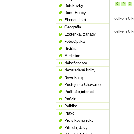
O
P
Q
Detektívky
Dom, Hobby
celkom 0 kn
Ekonomická
Geografia
celkem 0 kn
Ezoterika, záhady
Foto,Optika
História
Medicína
Náboženstvo
Nezaradené knihy
Nové knihy
Pestujeme,Chováme
Počítače,internet
Poézia
Politika
Právo
Pre šikovné ruky
Príroda, Javy