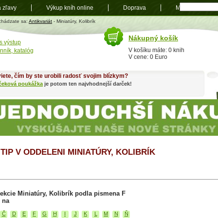
a zľavy
Výkup kníh online
Doprava
Mapa
t
chádzate sa:
Antikvariát
- Miniatúry, Kolibrík
Nákupný košík
s výstup
V košíku máte: 0 knih
nník, katalóg
V cene: 0 Euro
iete, čím by ste urobili radosť svojim blízkym?
čeková poukážka
je potom ten najvhodnejší darček!
TIP V ODDELENI MINIATÚRY, KOLIBRÍK
ekcie Miniatúry, Kolibrík podla pismena F
 na
Č
D
E
F
G
H
I
J
K
L
M
N
Ň