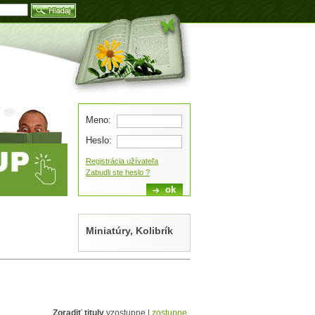
Blog
Meno:
Heslo:
Registrácia užívateľa
Zabudli ste heslo ?
Miniatúry, Kolibrík
Zoradiť tituly
vzostupne |
zostupne