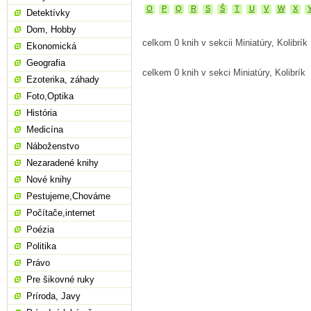
O
P
Q
R
S
Š
T
U
V
W
X
Detektívky
Dom, Hobby
celkom 0 knih v sekcii Miniatúry, Kolibrík
Ekonomická
Geografia
celkem 0 knih v sekci Miniatúry, Kolibrík
Ezoterika, záhady
Foto,Optika
História
Medicína
Náboženstvo
Nezaradené knihy
Nové knihy
Pestujeme,Chováme
Počítače,internet
Poézia
Politika
Právo
Pre šikovné ruky
Príroda, Javy