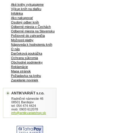
Aké knihy vykupujeme
Výkup kníh na diaľku
Infolinka
Ako nakupovať
Osobný odber kníh
Odberné miesta v Čechách
Odberné miesta na Slovensku
Poštovné do zahraničia
Možnosti platby
Nápoveda k hodnoteniu kníh
O nás
Darčeková poukážka
Ochrana súkromia
Obchodné podmienky
Reklamácie
Mapa stránok
Požiadavka na knihu
Zasielanie noviniek
ANTIKVARIÁT s.r.o.
Radničné námestie 46
08501 Bardejov
tel: 054 474 4424
mob: 0903 612078
info@antikvariatshop.sk