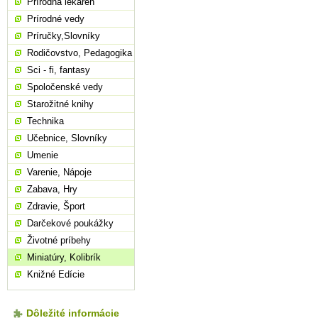
Prírodná lekáreň
Prírodné vedy
Príručky,Slovníky
Rodičovstvo, Pedagogika
Sci - fi, fantasy
Spoločenské vedy
Starožitné knihy
Technika
Učebnice, Slovníky
Umenie
Varenie, Nápoje
Zabava, Hry
Zdravie, Šport
Darčekové poukážky
Životné príbehy
Miniatúry, Kolibrík
Knižné Edície
Dôležité informácie