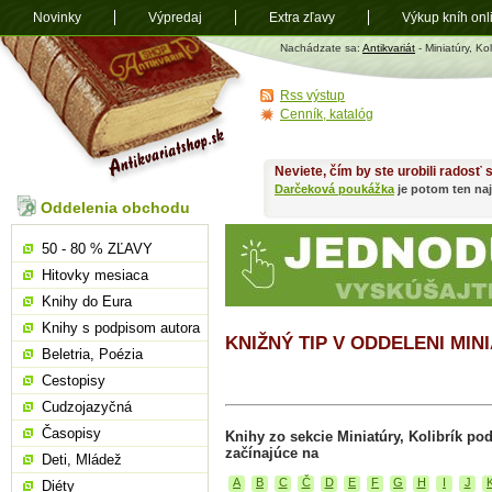
Novinky
Výpredaj
Extra zľavy
Výkup kníh onl
Antikvariát
Nachádzate sa:
Antikvariát
- Miniatúry, Kol
shop.sk
Rss výstup
Cenník, katalóg
Neviete, čím by ste urobili radosť
Darčeková poukážka
je potom ten naj
Oddelenia obchodu
50 - 80 % ZĽAVY
Hitovky mesiaca
Knihy do Eura
Knihy s podpisom autora
KNIŽNÝ TIP V ODDELENI MIN
Beletria, Poézia
Cestopisy
Cudzojazyčná
Časopisy
Knihy zo sekcie Miniatúry, Kolibrík p
začínajúce na
Deti, Mládež
A
B
C
Č
D
E
F
G
H
I
J
Diéty