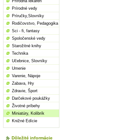
Prírodná lekáreň
Prírodné vedy
Príručky,Slovníky
Rodičovstvo, Pedagogika
Sci - fi, fantasy
Spoločenské vedy
Starožitné knihy
Technika
Učebnice, Slovníky
Umenie
Varenie, Nápoje
Zabava, Hry
Zdravie, Šport
Darčekové poukážky
Životné príbehy
Miniatúry, Kolibrík
Knižné Edície
Dôležité informácie