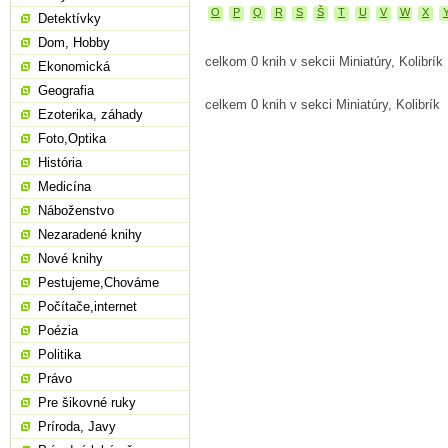
O
P
Q
R
S
Š
T
U
V
W
X
Detektívky
Dom, Hobby
celkom 0 knih v sekcii Miniatúry, Kolibrík
Ekonomická
Geografia
celkem 0 knih v sekci Miniatúry, Kolibrík
Ezoterika, záhady
Foto,Optika
História
Medicína
Náboženstvo
Nezaradené knihy
Nové knihy
Pestujeme,Chováme
Počítače,internet
Poézia
Politika
Právo
Pre šikovné ruky
Príroda, Javy