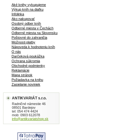
Aké knihy vykupujeme
Výkup kníh na diaľku
Infolinka
Ako nakupovať
Osobný odber kníh
Odberné miesta v Čechách
Odberné miesta na Slovensku
Poštovné do zahraničia
Možnosti platby
Nápoveda k hodnoteniu kníh
O nás
Darčeková poukážka
Ochrana súkromia
Obchodné podmienky
Reklamácie
Mapa stránok
Požiadavka na knihu
Zasielanie noviniek
ANTIKVARIÁT s.r.o.
Radničné námestie 46
08501 Bardejov
tel: 054 474 4424
mob: 0903 612078
info@antikvariatshop.sk