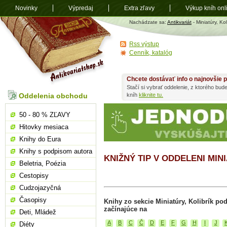
Novinky
Výpredaj
Extra zľavy
Výkup kníh onl
Antikvariát
Nachádzate sa:
Antikvariát
- Miniatúry, Kol
shop.sk
Rss výstup
Cenník, katalóg
Chcete dostávať info o najnovšie p
Stačí si vybrať oddelenie, z ktorého bud
Oddelenia obchodu
kníh
kliknite tu.
50 - 80 % ZĽAVY
Hitovky mesiaca
Knihy do Eura
Knihy s podpisom autora
KNIŽNÝ TIP V ODDELENI MIN
Beletria, Poézia
Cestopisy
Cudzojazyčná
Časopisy
Knihy zo sekcie Miniatúry, Kolibrík po
začínajúce na
Deti, Mládež
A
B
C
Č
D
E
F
G
H
I
J
Diéty