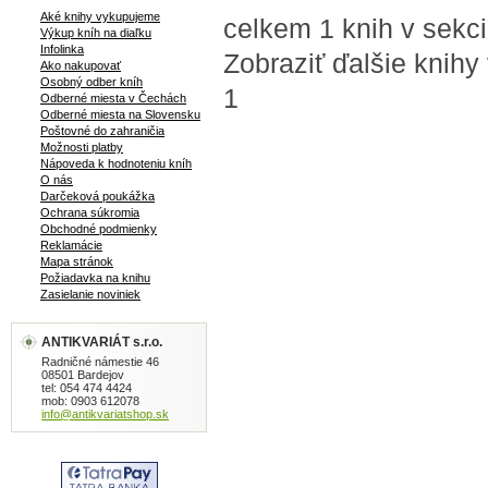
Aké knihy vykupujeme
celkem 1 knih v sekci 
Výkup kníh na diaľku
Infolinka
Zobraziť ďalšie knihy
Ako nakupovať
Osobný odber kníh
1
Odberné miesta v Čechách
Odberné miesta na Slovensku
Poštovné do zahraničia
Možnosti platby
Nápoveda k hodnoteniu kníh
O nás
Darčeková poukážka
Ochrana súkromia
Obchodné podmienky
Reklamácie
Mapa stránok
Požiadavka na knihu
Zasielanie noviniek
ANTIKVARIÁT s.r.o.
Radničné námestie 46
08501 Bardejov
tel: 054 474 4424
mob: 0903 612078
info@antikvariatshop.sk