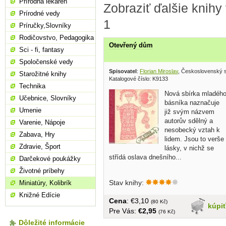
Prírodná lekáreň
Zobraziť ďalšie knihy
Prírodné vedy
1
Príručky,Slovníky
Rodičovstvo, Pedagogika
Otevřený dům
Sci - fi, fantasy
Spoločenské vedy
Spisovatel
:
Florian Miroslav
, Československý s
Starožitné knihy
Katalogové číslo: K9133
Technika
Nová sbírka mladéh
Učebnice, Slovníky
básníka naznačuje
Umenie
již svým názvem
autorův sdělný a
Varenie, Nápoje
nesobecký vztah k
Zabava, Hry
lidem. Jsou to verše
Zdravie, Šport
lásky, v nichž se
střídá oslava dnešního...
Darčekové poukážky
Životné príbehy
Stav knihy:
Miniatúry, Kolibrík
Knižné Edície
Cena
: €3,10
(80 Kč)
kúpi
Pre Vás:
€2,95
(76 Kč)
Dôležité informácie