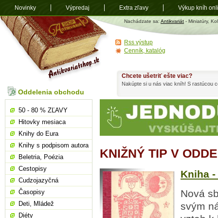
Novinky
Výpredaj
Extra zľavy
Výkup kníh onl
Antikvariát
Nachádzate sa:
Antikvariát
- Miniatúry, Kol
shop.sk
Rss výstup
Cenník, katalóg
Chcete ušetriť ešte viac?
Nakúpte si u nás viac kníh! S rastúcou
Oddelenia obchodu
50 - 80 % ZĽAVY
Hitovky mesiaca
Knihy do Eura
Knihy s podpisom autora
KNIŽNÝ TIP V ODDE
Beletria, Poézia
Cestopisy
Kniha 
Cudzojazyčná
Nová sb
Časopisy
Deti, Mládež
svým ná
Diéty