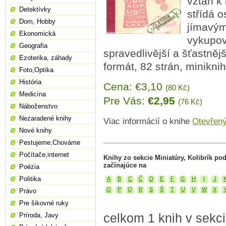
vztah k 
Detektívky
střídá 
Dom, Hobby
jímavým
Ekonomická
vykupov
Geografia
spravedlivější a šťastnější
Ezoterika, záhady
formát, 82 strán, miniknih
Foto,Optika
História
Cena: €3,10
(80 Kč)
Medicína
Pre Vás:
€2,95
(76 Kč)
Náboženstvo
Nezaradené knihy
Viac informácií o knihe
Otevřen
Nové knihy
Pestujeme,Chováme
Počítače,internet
Knihy zo sekcie Miniatúry, Kolibrík po
začínajúce na
Poézia
Politika
A
B
C
Č
D
E
F
G
H
I
J
O
P
Q
R
S
Š
T
U
V
W
X
Právo
Pre šikovné ruky
celkom 1 knih v sekcii
Príroda, Javy