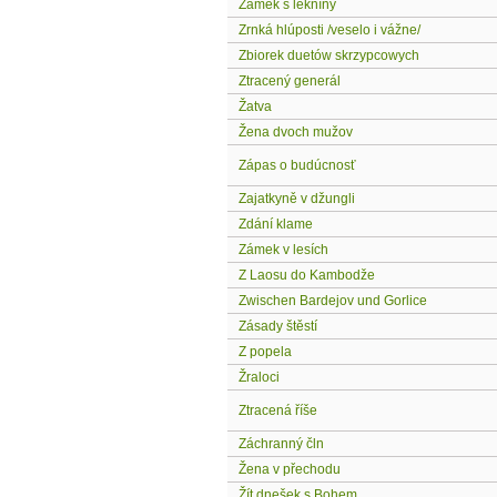
Zámek s lekníny
Zrnká hlúposti /veselo i vážne/
Zbiorek duetów skrzypcowych
Ztracený generál
Žatva
Žena dvoch mužov
Zápas o budúcnosť
Zajatkyně v džungli
Zdání klame
Zámek v lesích
Z Laosu do Kambodže
Zwischen Bardejov und Gorlice
Zásady štěstí
Z popela
Žraloci
Ztracená říše
Záchranný čln
Žena v přechodu
Žít dnešek s Bohem