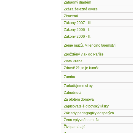
Záhadný diadém
Zkáza železné divize
Ztracená
Zákony 2007 - III.
Zákony 2006 - I.
Zákony 2006 - II.
Země mužů, Milenčino tajemství
Zpožděný vlak do Paříže
Zlatá Praha
Zdravě žít, to je kumšt
Zumba
Zariaďujeme si byt
Zabudnutá
Za plotem domova
Zapisovatelé otcovský lásky
Základy pedagogiky dospelých
Žena vplyvného muža
Živí pamätajú