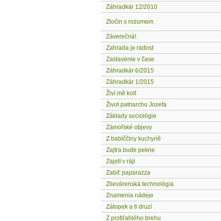
Záhradkár 12/2010
Zločin s rozumem
Záverečná!
Zahrada je radost
Zastavenie v čase
Záhradkár 6/2015
Záhradkár 1/2015
Živí mě kolt
Život patriarchu Jozefa
Základy sociológie
Zámořské objevy
Z babiččiny kuchyně
Zajtra bude pekne
Zajetí v ráji
Zabiť paparazza
Zlievárenská technológia
Znamenia nádeje
Zátopek a ti druzí
Z protiľahlého brehu