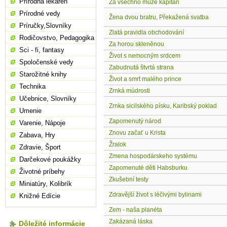
Prírodná lekáreň
Za všechno muže kapitán
Prírodné vedy
Žena dvou bratru, Překažená svatba
Príručky,Slovníky
Zlatá pravidla obchodování
Rodičovstvo, Pedagogika
Za horou skleněnou
Sci - fi, fantasy
Život s nemocným srdcem
Spoločenské vedy
Zabudnutá štvrtá strana
Starožitné knihy
Život a smrt malého prince
Technika
Zrnká múdrosti
Učebnice, Slovníky
Zrnka sicilského písku, Karibský poklad
Umenie
Zapomenutý národ
Varenie, Nápoje
Znovu začať u Krista
Zabava, Hry
Žralok
Zdravie, Šport
Zmena hospodárskeho systému
Darčekové poukážky
Zapomenuté děti Habsburku
Životné príbehy
Zkušební testy
Miniatúry, Kolibrík
Zdravější život s léčivými bylinami
Knižné Edície
Zem - naša planéta
Zakázaná láska
Dôležité informácie