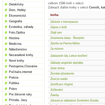
celkom 1596 knih v sekcii
Detektívky
Zobraziť ďalšie knihy v sekcii
Cenník, ka
Dom, Hobby
kniha
Ekonomická
Geografia
Zdravie v menopauze
Ezoterika, záhady
Zápas o duši
Foto,Optika
Zlatý sen
História
Znamenia lásky - Škorpión
Zjavila sa Panna Mária
Medicína
Za múrom
Náboženstvo
Nezaradené knihy
Zakázané city, Lekce dvoření
Nové knihy
Základy anglické stylistiky
Pestujeme,Chováme
Zase doma
Počítače,internet
Ženské pôsobenie
Poézia
Život je svetlo
Politika
Zemřít pro Virginii
Právo
Zúčtování
Pre šikovné ruky
Žaloby
Príroda, Javy
Zdravie je základom životného šťastia