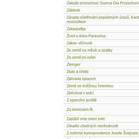
Zabytki przeszlosci Szansa Dla Przyszlosci
Záblesk
Zásady ošetřování popálených úrazů, Kar
resuscitace
Zakarpattja
Život a doba Paracelsa
Zákon věčnosti
Ze země na měsíc a zpátky
Ze země jsi vyšel
Zwinger
Zlato a chléb
Záhrada spiacich
Země se sněžnou čelenkou
Zběsilost v srdci
Z operního jeviště
Za domovem III.
Zapálili sme onen svet
Zrkadlo všedných nevšedností
Z rodinné korespondence Josefa Švejcara