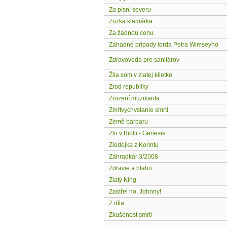
Za písní severu
Zuzka klamárka
Za žádnou cenu
Záhadné prípady lorda Petra Wimseyho
Zdravoveda pre sanitárov
Žila som v zlatej klietke
Zrod republiky
Zrození muzikanta
Zmŕtvychvstanie smrti
Země barbaru
Zlo v Biblii - Genesis
Zlodejka z Korintu
Záhradkár 3/2008
Zdravie a blaho
Zlatý King
Zastřel ho, Johnny!
Z díla
Zkušenost smrti