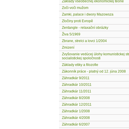
Základy všeobecnej ekonomickej teórie
Zoči-voči mužom
Zamki, palace i dwory Mazowsza
Zločiny proti Evropě
Zentangle - relaxační obrázky
Živa 5/1969
Zbrane, strelci a lovci 1/2004
Zmizení
Zvyšovanie vedúcej úlohy komunistickej str
socialistickej spoločnosti
Základy etiky a filozofie
Zákonník práce - platný od 12. júna 2008
Záhradkár 9/2011
Záhradkár 10/2011
Záhradkár 11/2011
Záhradkár 8/2008
Záhradkár 12/2011
Záhradkár 1/2008
Záhradkár 4/2008
Záhradkár 6/2007