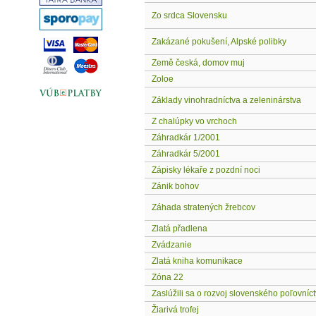
Zo srdca Slovensku
Zakázané pokušení, Alpské polibky
Země česká, domov muj
Zoloe
Základy vinohradníctva a zeleninárstva
Z chalúpky vo vrchoch
Záhradkár 1/2001
Záhradkár 5/2001
Zápisky lékaře z pozdní noci
Zánik bohov
Záhada stratených žrebcov
Zlatá přadlena
Zvádzanie
Zlatá kniha komunikace
Zóna 22
Zaslúžili sa o rozvoj slovenského poľovníctv
Žiarivá trofej