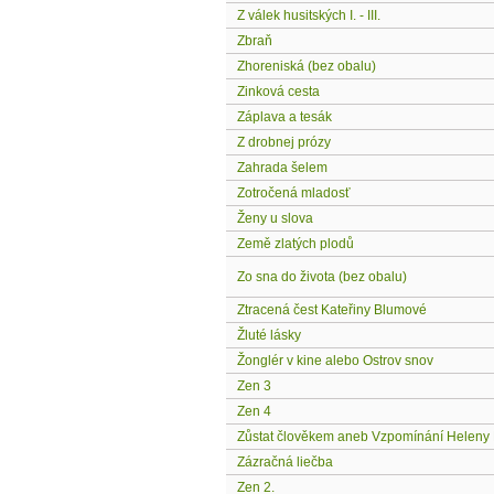
Z válek husitských I. - III.
Zbraň
Zhoreniská (bez obalu)
Zinková cesta
Záplava a tesák
Z drobnej prózy
Zahrada šelem
Zotročená mladosť
Ženy u slova
Země zlatých plodů
Zo sna do života (bez obalu)
Ztracená čest Kateřiny Blumové
Žluté lásky
Žonglér v kine alebo Ostrov snov
Zen 3
Zen 4
Zůstat člověkem aneb Vzpomínání Heleny
Zázračná liečba
Zen 2.