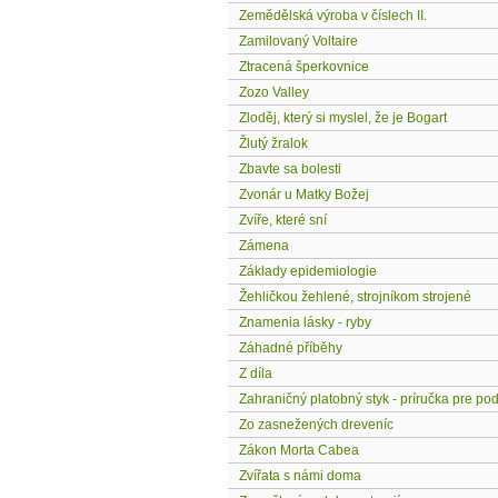
Zemědělská výroba v číslech II.
Zamilovaný Voltaire
Ztracená šperkovnice
Zozo Valley
Zloděj, který si myslel, že je Bogart
Žlutý žralok
Zbavte sa bolesti
Zvonár u Matky Božej
Zvíře, které sní
Zámena
Základy epidemiologie
Žehličkou žehlené, strojníkom strojené
Znamenia lásky - ryby
Záhadné příběhy
Z díla
Zahraničný platobný styk - príručka pre po
Zo zasnežených dreveníc
Zákon Morta Cabea
Zvířata s námi doma