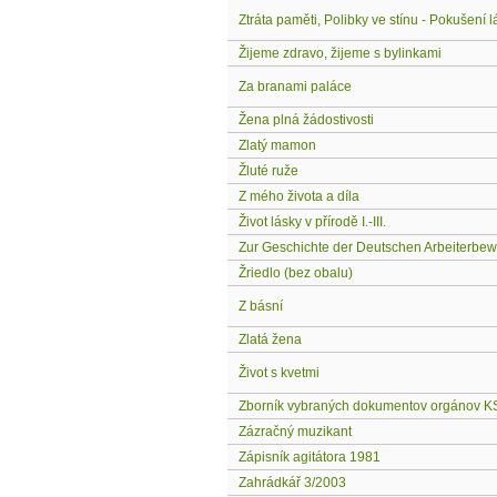
Ztráta paměti, Polibky ve stínu - Pokušení l
Žijeme zdravo, žijeme s bylinkami
Za branami paláce
Žena plná žádostivosti
Zlatý mamon
Žluté ruže
Z mého života a díla
Život lásky v přírodě I.-III.
Zur Geschichte der Deutschen Arbeiterbe
Žriedlo (bez obalu)
Z básní
Zlatá žena
Život s kvetmi
Zborník vybraných dokumentov orgánov 
Zázračný muzikant
Zápisník agitátora 1981
Zahrádkář 3/2003