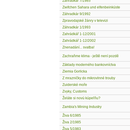
Záhradkár 7/1985
Zwifchen Sahara und elfenbeinküste
Záhradkár 9/1992
Zpravodajské žánry v televizi
Záhradkár 1/1993
Zahrádkář 1-12/2001
Zahrádkář 1-12/2002
Znenadání... svatba!
Zachraňme klima - ještě není pozdě
Základy moderného bankovníctva
Ziemia Gorlicka
Z mrazničky do mikrovlnné trouby
Zuiderské moře
Zvyky, Customs
Želáte si novú kúpeľňu?
Zambia's Mining Industry
Živa 6/1985
Živa 2/1985
Živa 5/1983