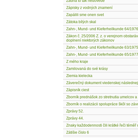
Žádná to tak nedovede
Zápisky z vodných znamení
Zapálili sme onen svet
Zátoka bílých skal
Zahn-, Mund- und Kieferheilkunde 64/197
Zákon č. 25/2006 Z. z. o verejnom obstará
doplnení niektorých zákonov
Zahn-, Mund- und Kieferheilkunde 63/197
Zahn-, Mund- und Kieferheilkunde 65/197
Z mého kraje
Zamilovaná do své krásy
Ziemia kielecka
Záverečný dokument viedenskej následne
Zápisník ciest
Zborník prednášok zo stretnutia umelcov a 
Zborník o realizácii spolupráce škôl so zá
Zprávy 52.
Zprávy 44.
Znaky každodennosti čili krátké řeči téměř
Zátišie číslo 6