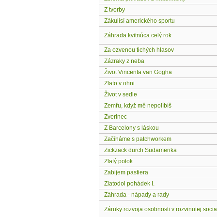
Z tvorby
Zákulisí amerického sportu
Záhrada kvitnúca celý rok
Za ozvenou tichých hlasov
Zázraky z neba
Život Vincenta van Gogha
Zlato v ohni
Život v sedle
Zemřu, když mě nepolíbíš
Zverinec
Z Barcelony s láskou
Začínáme s patchworkem
Zickzack durch Südamerika
Zlatý potok
Zabijem pastiera
Zlatodol pohádek I.
Záhrada - nápady a rady
Záruky rozvoja osobnosti v rozvinutej social