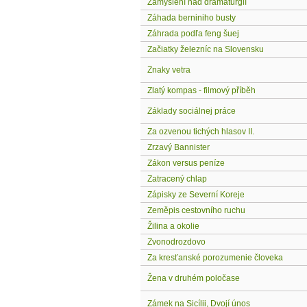
Zamyšlení nad dramaturgií
Záhada berniniho busty
Záhrada podľa feng šuej
Začiatky železníc na Slovensku
Znaky vetra
Zlatý kompas - filmový příběh
Základy sociálnej práce
Za ozvenou tichých hlasov II.
Zrzavý Bannister
Zákon versus peníze
Zatracený chlap
Zápisky ze Severní Koreje
Zeměpis cestovního ruchu
Žilina a okolie
Zvonodrozdovo
Za kresťanské porozumenie človeka
Žena v druhém poločase
Zámek na Sicílii, Dvojí únos