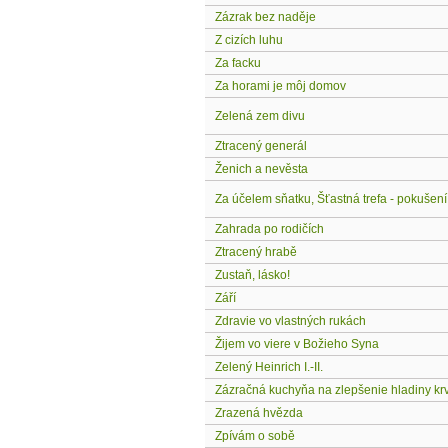
Zázrak bez naděje
Z cizích luhu
Za facku
Za horami je môj domov
Zelená zem divu
Ztracený generál
Ženich a nevěsta
Za účelem sňatku, Šťastná trefa - pokušení
Zahrada po rodičích
Ztracený hrabě
Zustaň, lásko!
Září
Zdravie vo vlastných rukách
Žijem vo viere v Božieho Syna
Zelený Heinrich I.-II.
Zázračná kuchyňa na zlepšenie hladiny kr
Zrazená hvězda
Zpívám o sobě