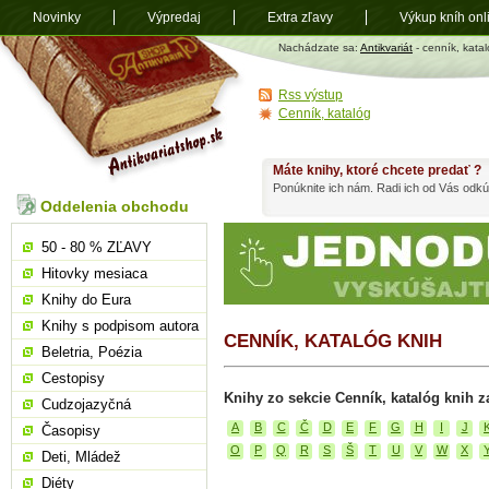
Novinky
Výpredaj
Extra zľavy
Výkup kníh onl
Antikvariát
Nachádzate sa:
Antikvariát
- cenník, kata
shop.sk
Rss výstup
Cenník, katalóg
Máte knihy, ktoré chcete predať ?
Ponúknite ich nám. Radi ich od Vás odkú
Oddelenia obchodu
50 - 80 % ZĽAVY
Hitovky mesiaca
Knihy do Eura
Knihy s podpisom autora
CENNÍK, KATALÓG KNIH
Beletria, Poézia
Cestopisy
Knihy zo sekcie Cenník, katalóg knih z
Cudzojazyčná
A
B
C
Č
D
E
F
G
H
I
J
Časopisy
O
P
Q
R
S
Š
T
U
V
W
X
Deti, Mládež
Diéty