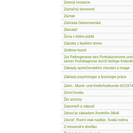
Zelená romance
Zázračný slunovrat
Zázrak
Zahrada Getsemanská
Zberateľ
Žena v bílém plášti
Zápisky z teplého domu
Zeitlose kunst
Zur Pathogenese des Portiokarzinoms und 
seiner Fruhdiagnose durch farbige Kolpo
Základy společenského chování a image
Základy psychologie a fyziologie práce
Zahn-, Mund- und Kieferheilkunde 62/197
Zimní hostia
Žár arizony
Zapomeň a odpusť
Zdraví je základem životního štěstí
Závrať, Ranní vlak naděje, Svatá rodina
Z minulosti k dnešku