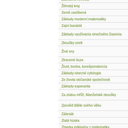
Žilinský kraj
Země zaslíbená
Základy moderní matematiky
Zajní barakát
Základy využívania slnečného žiarenia
Zkoušky smrti
Živé sny
Ztracené iluze
Život, tvorba, korešpondencia
Základy obecné cytologie
Ze života občanské společnosti
Základy esperanta
Za zlatou mříží, Manželské zkoušky
Zpověď dítéte svého věku
Zálesák
Zlatá húska
Zbierka príkladov z matematiky