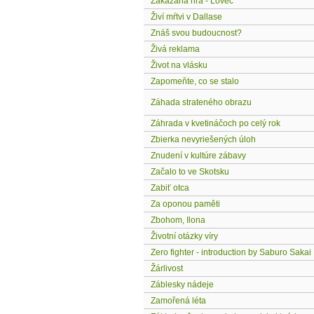
Zakázaná hra - Lovec
Živí mŕtvi v Dallase
Znáš svou budoucnost?
Živá reklama
Život na vlásku
Zapomeňte, co se stalo
Záhada strateného obrazu
Záhrada v kvetináčoch po celý rok
Zbierka nevyriešených úloh
Znudení v kultúre zábavy
Začalo to ve Skotsku
Zabiť otca
Za oponou paměti
Zbohom, Ilona
Životní otázky víry
Zero fighter - introduction by Saburo Sakai
Žárlivost
Záblesky nádeje
Zamořená léta