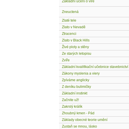
Základní učení o víře
Zneuctená
Zlaté tele
Zlato v Nevadě
Ztracenci
Zlato v Black Hills
Živé ploty a stěny
Ze starých letopisu
Zvíře
Základní kvalifikační učebnice stavebnictví
Zákony myslenia a viery
Zpíváme anglicky
Z deníku bulimičky
Základní instinkt
Začnite už!
Zakrslý králík
Zhoubný kmen - Pád
Základy obecné teorie umění
Zustaň se mnou, lásko