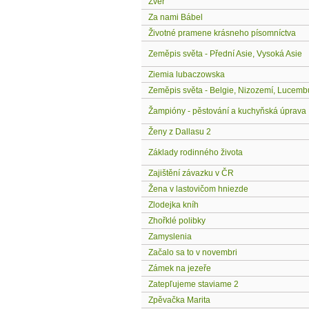
Zver
Za nami Bábel
Životné pramene krásneho písomníctva
Zeměpis světa - Přední Asie, Vysoká Asie
Ziemia lubaczowska
Zeměpis světa - Belgie, Nizozemí, Lucemb
Žampióny - pěstování a kuchyňská úprava
Ženy z Dallasu 2
Základy rodinného života
Zajištění závazku v ČR
Žena v lastovičom hniezde
Zlodejka kníh
Zhořklé polibky
Zamyslenia
Začalo sa to v novembri
Zámek na jezeře
Zatepľujeme staviame 2
Zpěvačka Marita