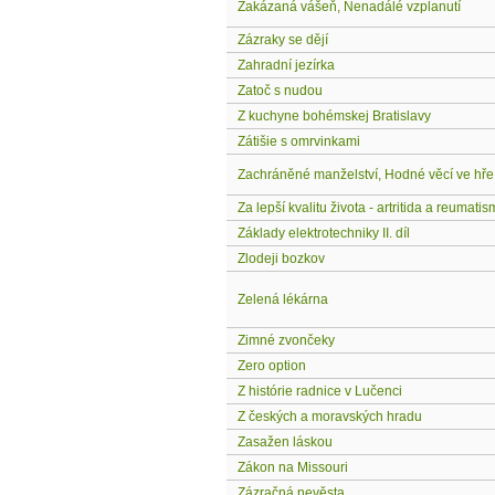
Zakázaná vášeň, Nenadálé vzplanutí
Zázraky se dějí
Zahradní jezírka
Zatoč s nudou
Z kuchyne bohémskej Bratislavy
Zátišie s omrvinkami
Zachráněné manželství, Hodné věcí ve hře
Za lepší kvalitu života - artritida a reumati
Základy elektrotechniky II. díl
Zlodeji bozkov
Zelená lékárna
Zimné zvončeky
Zero option
Z histórie radnice v Lučenci
Z českých a moravských hradu
Zasažen láskou
Zákon na Missouri
Zázračná nevěsta