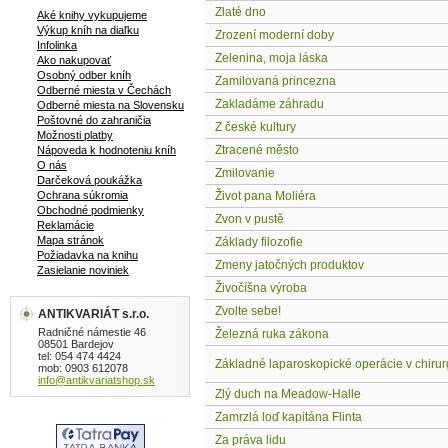
Zlaté dno
Aké knihy vykupujeme
Výkup kníh na diaľku
Zrození moderní doby
Infolinka
Zelenina, moja láska
Ako nakupovať
Osobný odber kníh
Zamilovaná princezna
Odberné miesta v Čechách
Zakladáme záhradu
Odberné miesta na Slovensku
Poštovné do zahraničia
Z české kultury
Možnosti platby
Ztracené město
Nápoveda k hodnoteniu kníh
O nás
Zmilovanie
Darčeková poukážka
Ochrana súkromia
Život pana Moliéra
Obchodné podmienky
Zvon v pustě
Reklamácie
Mapa stránok
Základy filozofie
Požiadavka na knihu
Zmeny jatočných produktov
Zasielanie noviniek
Živočíšna výroba
Zvolte sebe!
ANTIKVARIÁT s.r.o.
Radničné námestie 46
Železná ruka zákona
08501 Bardejov
tel: 054 474 4424
Základné laparoskopické operácie v chirurg
mob: 0903 612078
info@antikvariatshop.sk
Zlý duch na Meadow-Halle
Zamrzlá loď kapitána Flinta
Za práva lidu