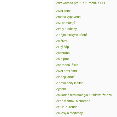
Zdravoveda pre 2. a 3. ročník SOU
Život zeme
Zradca vypovedá
Živí pamätajú
Ztráty a nálezy
Z dějin etických učení
Za život
Žlutý čáp
Záchrana
Za a proti
Záhradná láska
Život proti smrti
Zlodeji labutí
Z dovolenky k oltáru
Zypern
Základná terminológia hutníctva železa
Žena v zdraví a chorobe
Zeit zur Freude
Za losy a medvědy