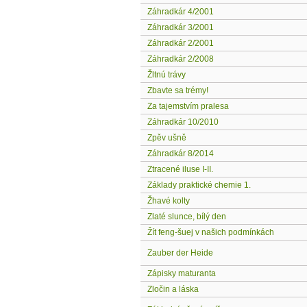
Záhradkár 4/2001
Záhradkár 3/2001
Záhradkár 2/2001
Záhradkár 2/2008
Žltnú trávy
Zbavte sa trémy!
Za tajemstvím pralesa
Záhradkár 10/2010
Zpěv ušně
Záhradkár 8/2014
Ztracené iluse I-II.
Základy praktické chemie 1.
Žhavé kolty
Zlaté slunce, bílý den
Žít feng-šuej v našich podmínkách
Zauber der Heide
Zápisky maturanta
Zločin a láska