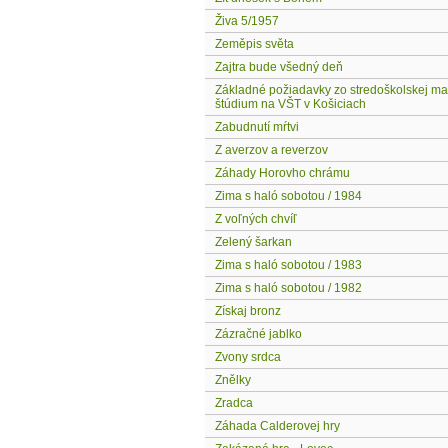
Živa 5/1957
Zeměpis světa
Zajtra bude všedný deň
Základné požiadavky zo stredoškolskej ma
štúdium na VŠT v Košiciach
Zabudnutí mŕtvi
Z averzov a reverzov
Záhady Horovho chrámu
Zima s haló sobotou / 1984
Z voľných chvíľ
Zelený šarkan
Zima s haló sobotou / 1983
Zima s haló sobotou / 1982
Získaj bronz
Zázračné jablko
Zvony srdca
Znělky
Zradca
Záhada Calderovej hry