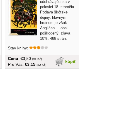
odohrávajúci sa v
polovici 18. storočia.
Podáva škótske
dejiny, hlavným
hrdinom je však
Angličan.... obal
poškodený, zľava
10%, 489 strán,
tvrdá...
Stav knihy:
Cena
: €3,50
(91 Kč)
kúpiť
Pre Vás:
€3,15
(82 Kč)