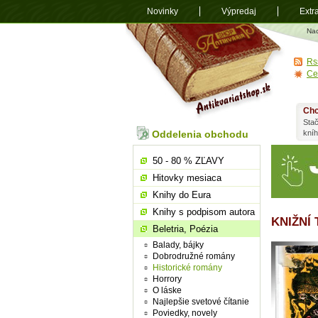
Novinky
Výpredaj
Extr
Antikvariá
Na
shop.sk
Rs
Ce
Chc
Stač
Oddelenia obchodu
kní
50 - 80 % ZĽAVY
Hitovky mesiaca
Knihy do Eura
Knihy s podpisom autora
KNIŽNÍ
Beletria, Poézia
Balady, bájky
Dobrodružné romány
Historické romány
Horrory
O láske
Najlepšie svetové čítanie
Poviedky, novely