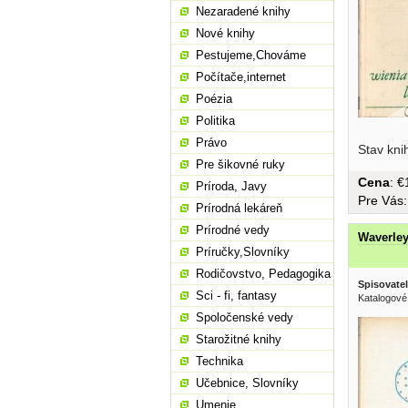
Nezaradené knihy
Nové knihy
Pestujeme,Chováme
Počítače,internet
Poézia
Politika
Právo
Stav kni
Pre šikovné ruky
Cena
: 
Príroda, Javy
Pre Vás
Prírodná lekáreň
Prírodné vedy
Waverle
Príručky,Slovníky
Rodičovstvo, Pedagogika
Spisovatel
Sci - fi, fantasy
Katalogové
Spoločenské vedy
Starožitné knihy
Technika
Učebnice, Slovníky
Umenie