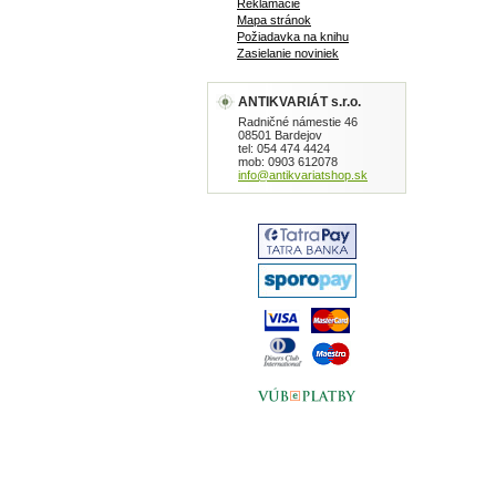
Reklamácie
Mapa stránok
Požiadavka na knihu
Zasielanie noviniek
ANTIKVARIÁT s.r.o.
Radničné námestie 46
08501 Bardejov
tel: 054 474 4424
mob: 0903 612078
info@antikvariatshop.sk