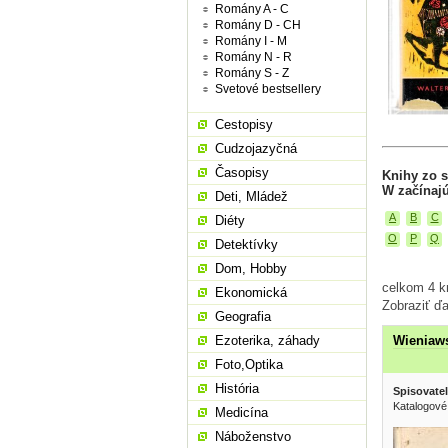
Romány A - C
Romány D - CH
Romány I - M
Romány N - R
Romány S - Z
Svetové bestsellery
Cestopisy
Cudzojazyčná
Časopisy
Knihy zo s
W začínaj
Deti, Mládež
A
B
C
Diéty
O
P
Q
Detektívky
Dom, Hobby
celkom 4 kn
Ekonomická
Zobraziť ďa
Geografia
Wieniaw
Ezoterika, záhady
Foto,Optika
História
Spisovatel
Katalogové
Medicína
Náboženstvo