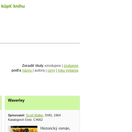
kúpiť knihu
Zoradiť tituly
vzostupne |
zostupne
podľa
názvu
| autora |
ceny
|
roku vydania
Waverley
Spisovatel
:
Scott Walter
, SVKL 1964
Katalogové číslo: C4662
Historický román,