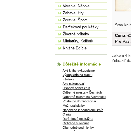
Varenie, Nápoje
Zabava, Hry
Zdravie, Šport
češtine,..
Stav kni
Darčekové poukážky
Životné príbehy
Cena
: 
Miniatúry, Kolibrík
Pre Vás
Knižné Edície
celkem 4 k
Zobraziť ďa
Dôležité informácie
Aké knihy vykupujeme
Výkup kníh na diaľku
Infolinka
Ako nakupovať
Osobný odber kníh
Odberné miesta v Čechách
Odberné miesta na Slovensku
Poštovné do zahraničia
Možnosti platby
Nápoveda k hodnoteniu kníh
O nás
Darčeková poukážka
Ochrana súkromia
Obchodné podmienky