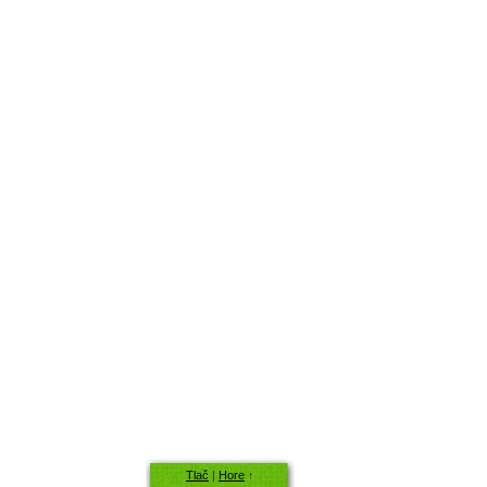
Tlač
|
Hore
↑