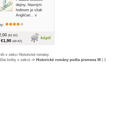
dejiny, hlavným
hrdinom je však
Angličan... v
.
hy:
€2,00
(52 Kč)
kúpiť
:
€1,90
(49 Kč)
nih v sekci Historické romány
lšie knihy v sekcii
-> Historické romány podla pismena W
|
1