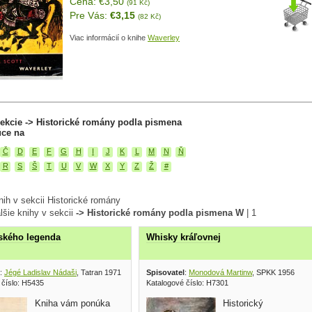
Cena: €3,50
(91 Kč)
Pre Vás:
€3,15
(82 Kč)
Viac informácií o knihe
Waverley
ekcie -> Historické romány podla pismena
úce na
Č
D
E
F
G
H
I
J
K
L
M
N
Ň
R
S
Š
T
U
V
W
X
Y
Z
Ž
#
ih v sekcii Historické romány
lšie knihy v sekcii
-> Historické romány podla pismena W
|
1
ského legenda
Whisky kráľovnej
:
Jégé Ladislav Nádaši
, Tatran 1971
Spisovatel
:
Monodová Martinw
, SPKK 1956
 číslo: H5435
Katalogové číslo: H7301
Kniha vám ponúka
Historický