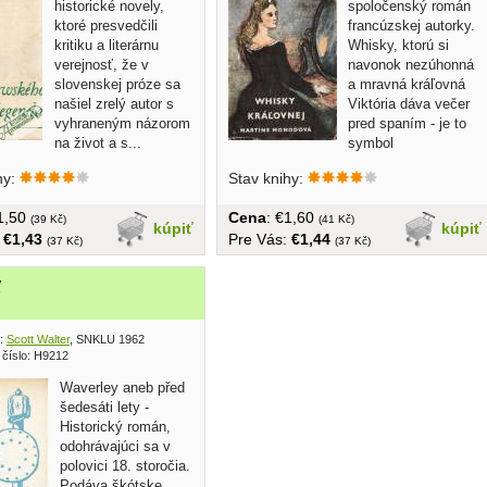
historické novely,
spoločenský román
ktoré presvedčili
francúzskej autorky.
kritiku a literárnu
Whisky, ktorú si
verejnosť, že v
navonok nezúhonná
slovenskej próze sa
a mravná kráľovná
našiel zrelý autor s
Viktória dáva večer
vyhraneným názorom
pred spaním - je to
na život a s...
symbol
pokrytectva...
hy:
Stav knihy:
€1,50
Cena
: €1,60
(39 Kč)
(41 Kč)
kúpiť
kúpiť
:
€1,43
Pre Vás:
€1,44
(37 Kč)
(37 Kč)
y
:
Scott Walter
, SNKLU 1962
 číslo: H9212
Waverley aneb před
šedesáti lety -
Historický román,
odohrávajúci sa v
polovici 18. storočia.
Podáva škótske