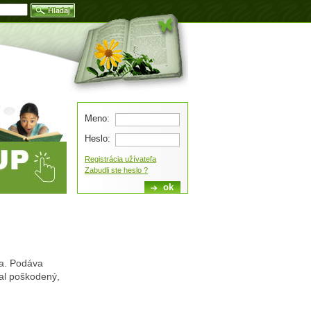
Blog
Meno:
Heslo:
Registrácia užívateľa
Zabudli ste heslo ?
ia. Podáva
bal poškodený,