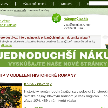
a zľavy
Výkup kníh online
Doprava
Mapa
t
chádzate sa:
Antikvariát
-
- Historické romány
Nákupný košík
s výstup
V košíku máte: 0 knih
nník, katalóg
V cene: 0 Euro
ete dostávať info o najnovšie pridaných knihách do antikvariátu ?
í si vybrať oddelenie, z ktorého budete dostávať 1x za týždeň najnovšie prírastky
h
kliknite tu.
 TIP V ODDELENÍ HISTORICKÉ ROMÁNY
Kniha - Waverley
Historický román, odohrávajúci sa v polovici 18. storoč
škótske dejiny, hlavným hrdinom je však Angličan.... o
zľava 10%, 489 strán, tvrdá väzba