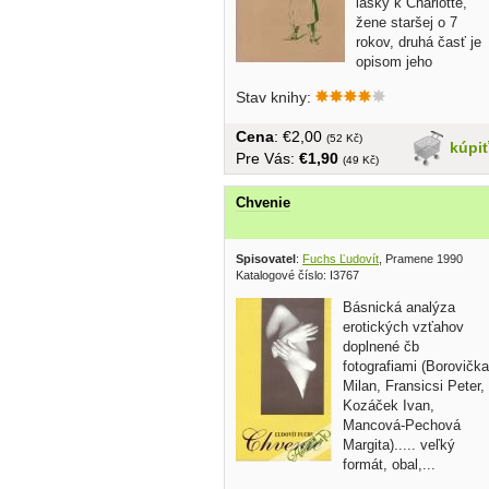
lásky k Charlotte,
žene staršej o 7
rokov, druhá časť je
opisom jeho
manželstva...
Stav knihy:
Cena
: €2,00
(52 Kč)
kúpi
Pre Vás:
€1,90
(49 Kč)
Chvenie
Spisovatel
:
Fuchs Ľudovít
, Pramene 1990
Katalogové číslo: I3767
Básnická analýza
erotických vzťahov
doplnené čb
fotografiami (Borovička
Milan, Fransicsi Peter,
Kozáček Ivan,
Mancová-Pechová
Margita)..... veľký
formát, obal,...