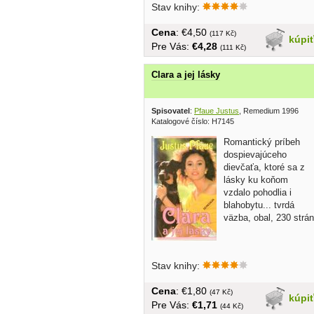
Stav knihy:
Cena
: €4,50
(117 Kč)
kúpi
Pre Vás:
€4,28
(111 Kč)
Clara a jej lásky
Spisovatel
:
Pfaue Justus
, Remedium 1996
Katalogové číslo: H7145
Romantický príbeh
dospievajúceho
dievčaťa, ktoré sa z
lásky ku koňom
vzdalo pohodlia i
blahobytu... tvrdá
väzba, obal, 230 strán
Stav knihy:
Cena
: €1,80
(47 Kč)
kúpi
Pre Vás:
€1,71
(44 Kč)