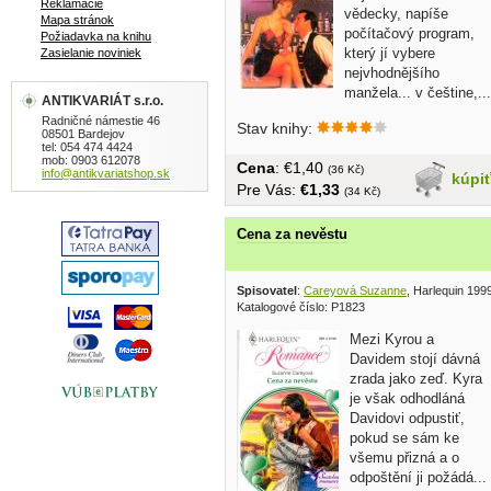
Reklamácie
vědecky, napíše
Mapa stránok
počítačový program,
Požiadavka na knihu
který jí vybere
Zasielanie noviniek
nejvhodnějšího
manžela... v češtine,...
ANTIKVARIÁT s.r.o.
Radničné námestie 46
Stav knihy:
08501 Bardejov
tel: 054 474 4424
mob: 0903 612078
Cena
: €1,40
(36 Kč)
info@antikvariatshop.sk
kúpi
Pre Vás:
€1,33
(34 Kč)
Cena za nevěstu
Spisovatel
:
Careyová Suzanne
, Harlequin 199
Katalogové číslo: P1823
Mezi Kyrou a
Davidem stojí dávná
zrada jako zeď. Kyra
je však odhodláná
Davidovi odpustiť,
pokud se sám ke
všemu přizná a o
odpoštění ji požádá...