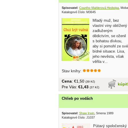
Spisovatel
:
Courths-Mahlerová Hedwiga
, Mob
Katalogové číslo: M3645
Mladý muž, bez
vlastní viny obtížený
zadluženým
dědictvím, se oženil
s bohatou dívkou,
aby si pomohl ze své
bídné situace. Lisa,
jeho nevěsta, však
věřila v...
Stav knihy:
Cena
: €1,50
(39 Kč)
kúpi
Pre Vás:
€1,43
(37 Kč)
Chlieb po vodách
Spisovatel
:
Shaw Irwin
, Smena 1989
Katalogové číslo: J1037
Pútavý spoločenský