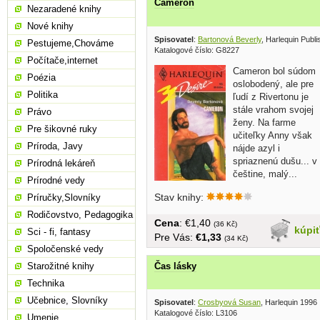
Cameron
Nezaradené knihy
Nové knihy
Spisovatel
:
Bartonová Beverly
, Harlequin Publ
Pestujeme,Chováme
Katalogové číslo: G8227
Počítače,internet
Cameron bol súdom
Poézia
oslobodený, ale pre
Politika
ľudí z Rivertonu je
stále vrahom svojej
Právo
ženy. Na farme
Pre šikovné ruky
učiteľky Anny však
Príroda, Javy
nájde azyl i
spriaznenú dušu... v
Prírodná lekáreň
češtine, malý...
Prírodné vedy
Stav knihy:
Príručky,Slovníky
Rodičovstvo, Pedagogika
Cena
: €1,40
(36 Kč)
kúpi
Sci - fi, fantasy
Pre Vás:
€1,33
(34 Kč)
Spoločenské vedy
Čas lásky
Starožitné knihy
Technika
Učebnice, Slovníky
Spisovatel
:
Crosbyová Susan
, Harlequin 1996
Katalogové číslo: L3106
Umenie