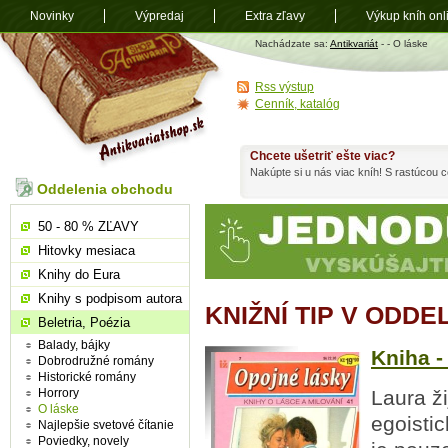
Novinky
Výpredaj
Extra zľavy
Výkup kníh onl
Antikvariát
Nachádzate sa:
Antikvariát
-
- O láske
shop.sk
Rss výstup
Cenník, katalóg
Chcete ušetriť ešte viac?
Nakúpte si u nás viac kníh! S rastúcou
Oddelenia obchodu
50 - 80 % ZĽAVY
Hitovky mesiaca
Knihy do Eura
Knihy s podpisom autora
KNIŽNÍ TIP V ODDE
Beletria, Poézia
Balady, bájky
Kniha -
Dobrodružné romány
Historické romány
Horrory
Laura ž
O láske
egoisti
Najlepšie svetové čítanie
Poviedky, novely