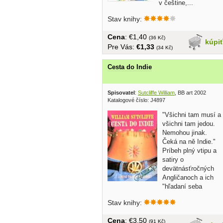
v češtine,...
Stav knihy:
Cena
: €1,40
(36 Kč)
kúpi
Pre Vás:
€1,33
(34 Kč)
Cesta do Indie
Spisovatel
:
Sutcliffe William
, BB art 2002
Katalogové číslo: J4897
"Všichni tam musí a
všichni tam jedou.
Nemohou jinak.
Čeká na ně Indie."
Príbeh plný vtipu a
satiry o
devätnásťročných
Angličanoch a ich
"hľadaní seba
samého" v...
Stav knihy:
Cena
: €3,50
(91 Kč)