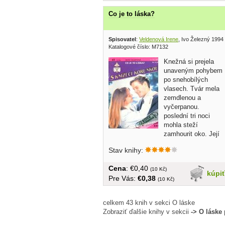
Co je to láska?
Spisovatel
:
Veldenová Irene
, Ivo Železný 1994
Katalogové číslo: M7132
Knežná si prejela
unaveným pohybem
po snehobílých
vlasech. Tvár mela
zemdlenou a
vyčerpanou.
poslední tri noci
mohla steží
zamhourit oko. Její
muž, kníže Enno z...
Stav knihy:
Cena
: €0,40
(10 Kč)
kúpi
Pre Vás:
€0,38
(10 Kč)
celkem 43 knih v sekci O láske
Zobraziť ďalšie knihy v sekcii
-> O láske