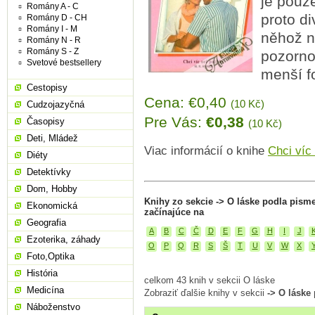
je pouz
Romány A - C
proto di
Romány D - CH
Romány I - M
něhož n
Romány N - R
Romány S - Z
pozornos
Svetové bestsellery
menší f
Cestopisy
Cena: €0,40
(10 Kč)
Cudzojazyčná
Pre Vás:
€0,38
Časopisy
(10 Kč)
Deti, Mládež
Viac informácií o knihe
Chci víc
Diéty
Detektívky
Dom, Hobby
Knihy zo sekcie -> O láske podla pism
Ekonomická
začínajúce na
Geografia
A
B
C
Č
D
E
F
G
H
I
J
Ezoterika, záhady
O
P
Q
R
S
Š
T
U
V
W
X
Foto,Optika
História
celkom 43 knih v sekcii O láske
Medicína
Zobraziť ďalšie knihy v sekcii
-> O láske
Náboženstvo