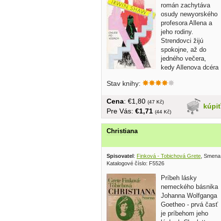
román zachytáva
osudy newyorského
profesora Allena a
jeho rodiny.
Strendovci žijú
spokojne, až do
jedného večera,
kedy Allenova dcéra
privedie domov...
Stav knihy:
Cena
: €1,80
(47 Kč)
kúpi
Pre Vás:
€1,71
(44 Kč)
Christiana
Spisovatel
:
Finková - Tobichová Grete
, Smena
Katalogové číslo: F5526
Príbeh lásky
nemeckého básnika
Johanna Wolfganga
Goetheo - prvá časť
je príbehom jeho