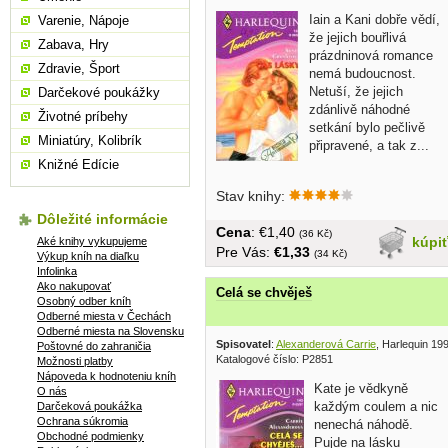
Iain a Kani dobře vědí,
Varenie, Nápoje
že jejich bouřlivá
Zabava, Hry
prázdninová romance
Zdravie, Šport
nemá budoucnost.
Netuší, že jejich
Darčekové poukážky
zdánlivě náhodné
Životné príbehy
setkání bylo pečlivě
Miniatúry, Kolibrík
připravené, a tak z...
Knižné Edície
Stav knihy:
Dôležité informácie
Cena
: €1,40
(36 Kč)
kúpi
Aké knihy vykupujeme
Pre Vás:
€1,33
(34 Kč)
Výkup kníh na diaľku
Infolinka
Ako nakupovať
Celá se chvěješ
Osobný odber kníh
Odberné miesta v Čechách
Odberné miesta na Slovensku
Spisovatel
:
Alexanderová Carrie
, Harlequin 19
Poštovné do zahraničia
Katalogové číslo: P2851
Možnosti platby
Nápoveda k hodnoteniu kníh
Kate je vědkyně
O nás
každým coulem a nic
Darčeková poukážka
Ochrana súkromia
nenechá náhodě.
Obchodné podmienky
Pujde na lásku