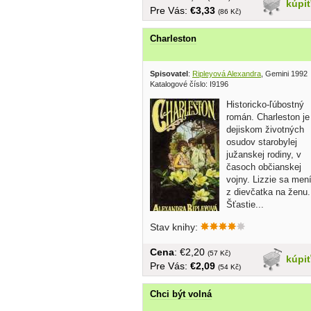
kúpi
Pre Vás:
€3,33
(86 Kč)
Charleston
Spisovatel
:
Ripleyová Alexandra
, Gemini 1992
Katalogové číslo: I9196
Historicko-ľúbostný
román. Charleston je
dejiskom životných
osudov starobylej
južanskej rodiny, v
časoch občianskej
vojny. Lizzie sa men
z dievčatka na ženu.
Šťastie...
Stav knihy:
Cena
: €2,20
(57 Kč)
kúpi
Pre Vás:
€2,09
(54 Kč)
Chci být volná