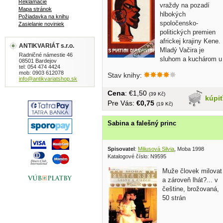
Reklamácie
vraždy na pozadí
Mapa stránok
hlbokých
Požiadavka na knihu
spoločensko-
Zasielanie noviniek
politických premien
africkej krajiny Kene.
ANTIKVARIÁT s.r.o.
Mladý Vačira je
Radničné námestie 46
sluhom a kuchárom u
08501 Bardejov
tel: 054 474 4424
bielyych...
mob: 0903 612078
Stav knihy:
info@antikvariatshop.sk
Cena
: €1,50
(39 Kč)
kúpi
Pre Vás:
€0,75
(19 Kč)
Sabina a falešný princ
Spisovatel
:
Miliusová Silvia
, Moba 1998
Katalogové číslo: N9595
Muže človek milovat
a zároveň lhát?... v
češtine, brožovaná,
50 strán