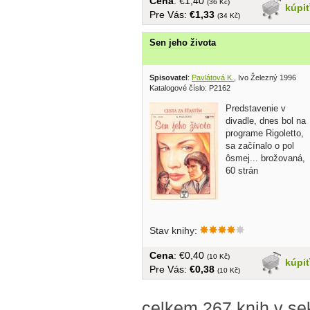
Cena
: €1,40
(36 Kč)
kúpi
Pre Vás:
€1,33
(34 Kč)
Sen jeho života
Spisovatel
:
Pavlátová K.
, Ivo Železný 1996
Katalogové číslo: P2162
Predstavenie v
divadle, dnes bol na
programe Rigoletto,
sa začínalo o pol
ôsmej... brožovaná,
60 strán
Stav knihy:
Cena
: €0,40
(10 Kč)
kúpi
Pre Vás:
€0,38
(10 Kč)
celkem 267 knih v se