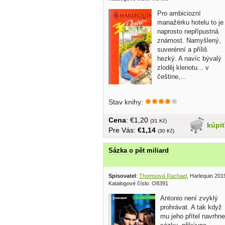
Pro ambiciozní
manažérku hotelu to je
naprosto nepřípustná
známost. Namyšlený,
suverénní a příliš
hezký. A navíc bývalý
zloděj klenotu... v
češtine,...
Stav knihy:
Cena
: €1,20
(31 Kč)
kúpi
Pre Vás:
€1,14
(30 Kč)
Sázka o pět miliard
Spisovatel
:
Thomsová Rachael
, Harlequin 201
Katalogové číslo: O8391
Antonio není zvyklý
prohrávat. A tak když
mu jeho přítel navrhne