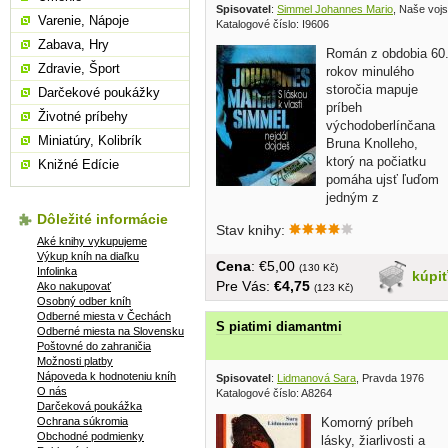
Spisovatel
:
Simmel Johannes Mario
, Naše voj
Varenie, Nápoje
Katalogové číslo: I9606
Zabava, Hry
Román z obdobia 60
Zdravie, Šport
rokov minulého
storočia mapuje
Darčekové poukážky
príbeh
Životné príbehy
východoberlínčana
Miniatúry, Kolibrík
Bruna Knolleho,
ktorý na počiatku
Knižné Edície
pomáha ujsť ľuďom
jedným z
'berlínskych' tunelov, aby...
Dôležité informácie
Stav knihy:
Aké knihy vykupujeme
Výkup kníh na diaľku
Cena
: €5,00
(130 Kč)
Infolinka
kúpi
Pre Vás:
€4,75
Ako nakupovať
(123 Kč)
Osobný odber kníh
Odberné miesta v Čechách
S piatimi diamantmi
Odberné miesta na Slovensku
Poštovné do zahraničia
Možnosti platby
Nápoveda k hodnoteniu kníh
Spisovatel
:
Lidmanová Sara
, Pravda 1976
O nás
Katalogové číslo: A8264
Darčeková poukážka
Ochrana súkromia
Komorný príbeh
Obchodné podmienky
lásky, žiarlivosti a