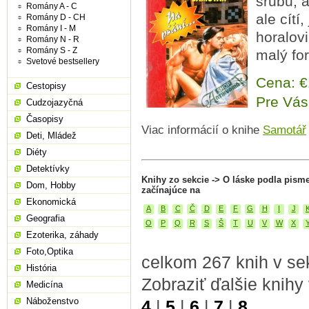
srubu, a
Romány A - C
ale cít
Romány D - CH
Romány I - M
horalovi
Romány N - R
Romány S - Z
malý fo
Svetové bestsellery
Cena: 
Cestopisy
Pre Vás
Cudzojazyčná
Časopisy
Viac informácií o knihe
Samotář
Deti, Mládež
Diéty
Detektívky
Knihy zo sekcie -> O láske podla pism
Dom, Hobby
začínajúce na
Ekonomická
A
B
C
Č
D
E
F
G
H
I
J
Geografia
O
P
Q
R
S
Š
T
U
V
W
X
Ezoterika, záhady
Foto,Optika
celkom 267 knih v sek
História
Zobraziť ďalšie knihy
Medicína
Náboženstvo
4
|
5
|
6
|
7
|
8