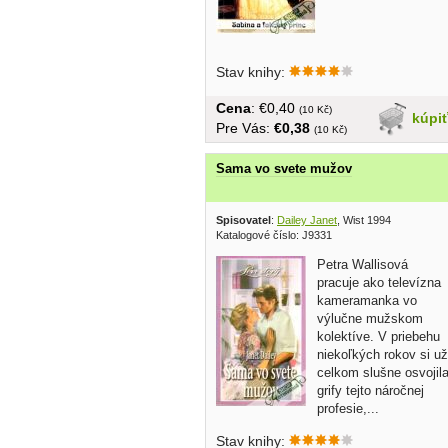
Stav knihy:
Cena
: €0,40
(10 Kč)
kúpi
Pre Vás:
€0,38
(10 Kč)
Sama vo svete mužov
Spisovatel
:
Dailey Janet
, Wist 1994
Katalogové číslo: J9331
Petra Wallisová
pracuje ako televízna
kameramanka vo
výlučne mužskom
kolektíve. V priebehu
niekoľkých rokov si už
celkom slušne osvojil
grify tejto náročnej
profesie,...
Stav knihy: