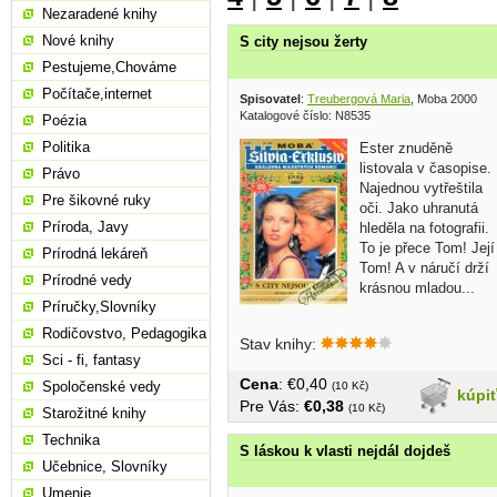
Nezaradené knihy
Nové knihy
S city nejsou žerty
Pestujeme,Chováme
Počítače,internet
Spisovatel
:
Treubergová Maria
, Moba 2000
Katalogové číslo: N8535
Poézia
Politika
Ester znuděně
listovala v časopise.
Právo
Najednou vytřeštila
Pre šikovné ruky
oči. Jako uhranutá
Príroda, Javy
hleděla na fotografii.
To je přece Tom! Její
Prírodná lekáreň
Tom! A v náručí drží
Prírodné vedy
krásnou mladou...
Príručky,Slovníky
Rodičovstvo, Pedagogika
Stav knihy:
Sci - fi, fantasy
Cena
: €0,40
Spoločenské vedy
(10 Kč)
kúpi
Pre Vás:
€0,38
(10 Kč)
Starožitné knihy
Technika
S láskou k vlasti nejdál dojdeš
Učebnice, Slovníky
Umenie