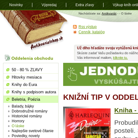
Novinky
Výpredaj
Extra zľavy
Výkup kníh onl
Antikvariát
Nachádzate sa:
Antikvariát
-
- O láske
shop.sk
Rss výstup
Cenník, katalóg
Už dlho hľadáte svoju vytúženú kn
Skúste zadať Vašu požiadavku do nášho
Oddelenia obchodu
Vás informovať mailom,
kliknite tu.
50 - 80 % ZĽAVY
Hitovky mesiaca
Knihy do Eura
Knihy s podpisom autora
KNIŽNÍ TIP V ODDE
Beletria, Poézia
Balady, bájky
Kniha -
Dobrodružné romány
Historické romány
Horrory
Probudi
O láske
posteli.
Najlepšie svetové čítanie
Poviedky, novely