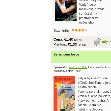
sázku, přikývne.
Vždyť jde o
maličkost, strávit
čtrnáct dní v
přestrojení za
oyčejného...
Stav knihy:
Cena
: €1,40
(36 Kč)
kúpi
Pre Vás:
€1,33
(34 Kč)
Se srdcem lovce
Spisovatel
:
Jamesová B.J.
, Harlequin Publish
Katalogové číslo: I7644
Kdysi byli nerozluční
přátelé-Jeb,Tony a jeh
sestra Nicole. Z
Tonyho se stal masov
vrah a z Jeba policista
který po něm pátrá. A
Nicole, která nic
netuší, je Jebova...