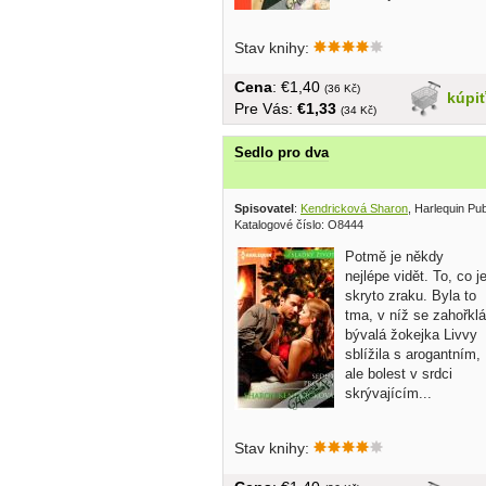
Stav knihy:
Cena
: €1,40
(36 Kč)
kúpi
Pre Vás:
€1,33
(34 Kč)
Sedlo pro dva
Spisovatel
:
Kendricková Sharon
, Harlequin Pu
Katalogové číslo: O8444
Potmě je někdy
nejlépe vidět. To, co j
skryto zraku. Byla to
tma, v níž se zahořklá
bývalá žokejka Livvy
sblížila s arogantním,
ale bolest v srdci
skrývajícím...
Stav knihy: