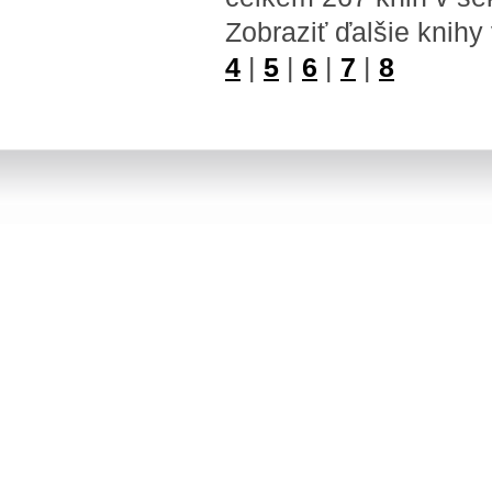
Zobraziť ďalšie knihy
4
|
5
|
6
|
7
|
8