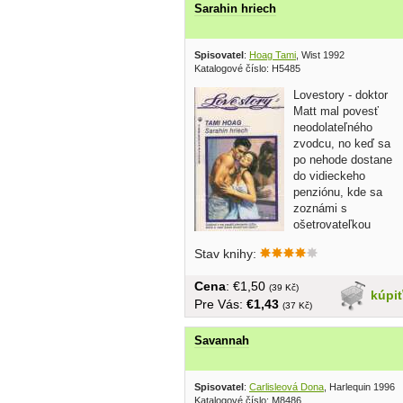
Sarahin hriech
Spisovatel
:
Hoag Tami
, Wist 1992
Katalogové číslo: H5485
Lovestory - doktor
Matt mal povesť
neodolateľného
zvodcu, no keď sa
po nehode dostane
do vidieckeho
penziónu, kde sa
zoznámi s
ošetrovateľkou
Sarah, zdá sa, že
Stav knihy:
začína...
Cena
: €1,50
(39 Kč)
kúpi
Pre Vás:
€1,43
(37 Kč)
Savannah
Spisovatel
:
Carlisleová Dona
, Harlequin 1996
Katalogové číslo: M8486