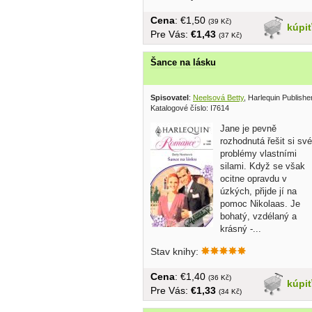
Cena
: €1,50
(39 Kč)
kúpi
Pre Vás:
€1,43
(37 Kč)
Šance na lásku
Spisovatel
:
Neelsová Betty
, Harlequin Publish
Katalogové číslo: I7614
Jane je pevně
rozhodnutá řešit si své
problémy vlastními
silami. Když se však
ocitne opravdu v
úzkých, přijde jí na
pomoc Nikolaas. Je
bohatý, vzdélaný a
krásný -...
Stav knihy:
Cena
: €1,40
(36 Kč)
kúpi
Pre Vás:
€1,33
(34 Kč)