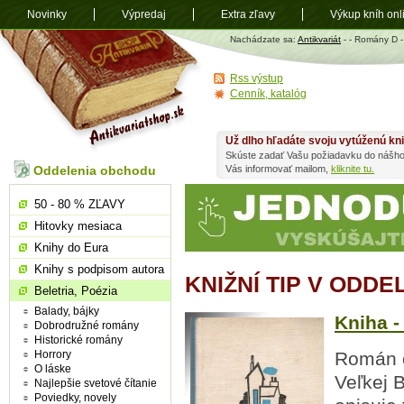
Novinky
Výpredaj
Extra zľavy
Výkup kníh onl
Antikvariát
Nachádzate sa:
Antikvariát
-
- Romány D 
shop.sk
Rss výstup
Cenník, katalóg
Už dlho hľadáte svoju vytúženú kn
Skúste zadať Vašu požiadavku do nášho
Oddelenia obchodu
Vás informovať mailom,
kliknite tu.
50 - 80 % ZĽAVY
Hitovky mesiaca
Knihy do Eura
Knihy s podpisom autora
KNIŽNÍ TIP V ODDE
Beletria, Poézia
Balady, bájky
Kniha -
Dobrodružné romány
Historické romány
Horrory
Román o
O láske
Veľkej B
Najlepšie svetové čítanie
Poviedky, novely