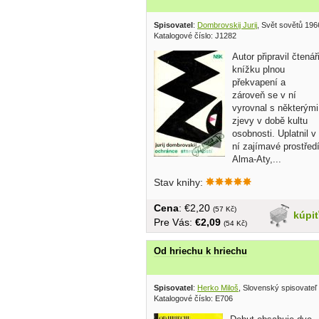
Spisovatel
:
Dombrovskij Jurij
, Svět sovětů 196
Katalogové číslo: J1282
Autor připravil čtenář
knížku plnou
překvapení a
zároveň se v ní
vyrovnal s některými
zjevy v době kultu
osobnosti. Uplatnil v
ní zajímavé prostřed
Alma-Aty,...
Stav knihy:
Cena
: €2,20
(57 Kč)
kúpi
Pre Vás:
€2,09
(54 Kč)
Od hriechu k hriechu
Spisovatel
:
Herko Miloš
, Slovenský spisovateľ
Katalogové číslo: E706