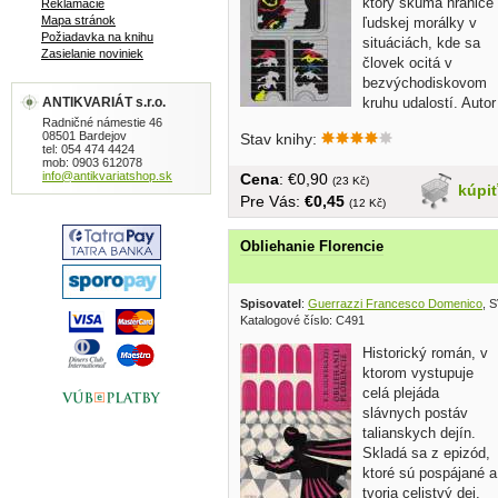
ktorý skúma hranice
Reklamácie
Mapa stránok
ľudskej morálky v
Požiadavka na knihu
situáciách, kde sa
Zasielanie noviniek
človek ocitá v
bezvýchodiskovom
ANTIKVARIÁT s.r.o.
kruhu udalostí. Autor
sa zameriava na...
Radničné námestie 46
08501 Bardejov
Stav knihy:
tel: 054 474 4424
mob: 0903 612078
info@antikvariatshop.sk
Cena
: €0,90
(23 Kč)
kúpi
Pre Vás:
€0,45
(12 Kč)
Obliehanie Florencie
Spisovatel
:
Guerrazzi Francesco Domenico
, 
Katalogové číslo: C491
Historický román, v
ktorom vystupuje
celá plejáda
slávnych postáv
talianskych dejín.
Skladá sa z epizód,
ktoré sú pospájané a
tvoria celistvý dej.