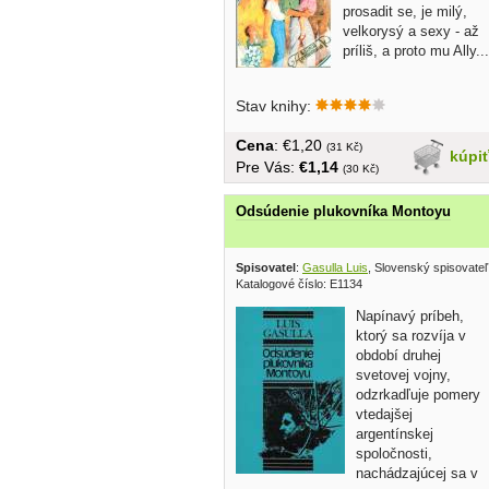
prosadit se, je milý,
velkorysý a sexy - až
príliš, a proto mu Ally...
Stav knihy:
Cena
: €1,20
(31 Kč)
kúpi
Pre Vás:
€1,14
(30 Kč)
Odsúdenie plukovníka Montoyu
Spisovatel
:
Gasulla Luis
, Slovenský spisovate
Katalogové číslo: E1134
Napínavý príbeh,
ktorý sa rozvíja v
období druhej
svetovej vojny,
odzrkadľuje pomery
vtedajšej
argentínskej
spoločnosti,
nachádzajúcej sa v