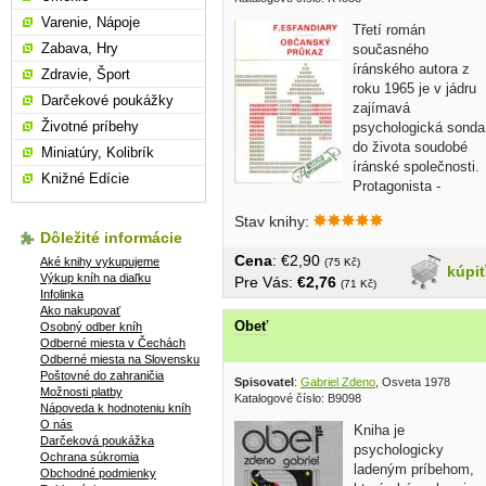
Varenie, Nápoje
Třetí román
Zabava, Hry
současného
íránského autora z
Zdravie, Šport
roku 1965 je v jádru
Darčekové poukážky
zajímavá
Životné príbehy
psychologická sonda
do života soudobé
Miniatúry, Kolibrík
íránské společnosti.
Knižné Edície
Protagonista -
mladý...
Stav knihy:
Dôležité informácie
Cena
: €2,90
Aké knihy vykupujeme
(75 Kč)
kúpi
Výkup kníh na diaľku
Pre Vás:
€2,76
(71 Kč)
Infolinka
Ako nakupovať
Obeť
Osobný odber kníh
Odberné miesta v Čechách
Odberné miesta na Slovensku
Poštovné do zahraničia
Spisovatel
:
Gabriel Zdeno
, Osveta 1978
Možnosti platby
Katalogové číslo: B9098
Nápoveda k hodnoteniu kníh
O nás
Kniha je
Darčeková poukážka
psychologicky
Ochrana súkromia
ladeným príbehom,
Obchodné podmienky