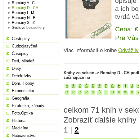
opisuje 
Romány A - C
a ich bo
Romány D - CH
Romány I - M
tvrdá v
Romány N - R
Romány S - Z
Svetové bestsellery
Cena: 
Pre Vás
Cestopisy
Cudzojazyčná
Viac informácií o knihe
Odvážliv
Časopisy
Deti, Mládež
Diéty
Knihy zo sekcie -> Romány D - CH pod
Detektívky
začínajúce na
Dom, Hobby
A
B
C
Č
D
E
F
G
H
I
J
Ekonomická
O
P
Q
R
S
Š
T
U
V
W
X
Geografia
Ezoterika, záhady
celkom 71 knih v sek
Foto,Optika
Zobraziť ďalšie knihy
História
1
|
2
Medicína
Náboženstvo