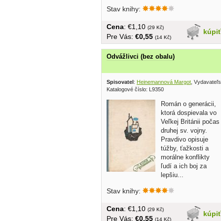
krízi. Autor
Stav knihy:
rozoberá...
Cena
: €1,10
(29 Kč)
kúpi
Pre Vás:
€0,55
(14 Kč)
Odvážlivci (bez obalu)
Spisovatel
:
Heinemannová Margot
, Vydavateľst
Katalogové číslo: L9350
Román o generácii,
ktorá dospievala vo
Veľkej Británii počas
druhej sv. vojny.
Pravdivo opisuje
túžby, ťažkosti a
morálne konflikty
ľudí a ich boj za
lepšiu...
Stav knihy:
Cena
: €1,10
(29 Kč)
kúpi
Pre Vás:
€0,55
(14 Kč)