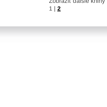
Zobraziť ďalšie knihy
1
|
2