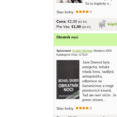
Sú tu kapitoly o...
Stav knihy:
Cena
: €2,00
(52 Kč)
kúpi
Pre Vás:
€1,00
(26 Kč)
Obratník noci
Spisovatel
:
Gruber Michael
, Metafora 2005
Katalogové číslo: G7314
Jane Doeová byla
energická, bohatá
mladá žena, nadějná
antropoložka,
odbornice na
šamanizmus a magii
primitivních kmenů.
Teď ale není ničím. Je
jenom stínem,...
Stav knihy: