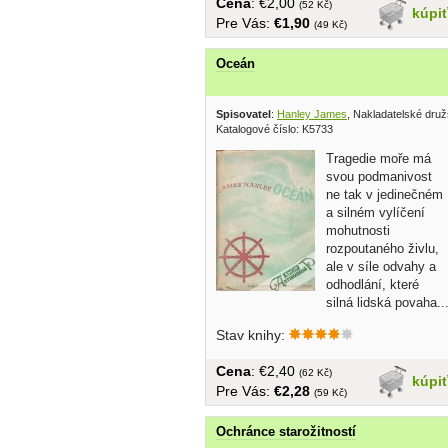
Cena
: €2,00
(52 Kč)
kúpi
Pre Vás:
€1,90
(49 Kč)
Oceán
Spisovatel
:
Hanley James
, Nakladatelské dru
Katalogové číslo: K5733
Tragedie moře má
svou podmanivost
ne tak v jedinečném
a silném vylíčení
mohutnosti
rozpoutaného živlu,
ale v síle odvahy a
odhodlání, které
silná lidská povaha..
Stav knihy:
Cena
: €2,40
(62 Kč)
kúpi
Pre Vás:
€2,28
(59 Kč)
Ochránce starožitností