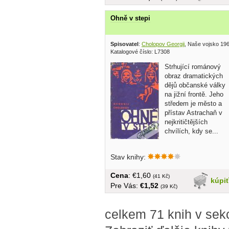
Ohně v stepi
Spisovatel
:
Cholopov Georgij
, Naše vojsko 19
Katalogové číslo: L7308
Strhující románový
obraz dramatických
dějů občanské války
na jižní frontě. Jeho
středem je město a
přístav Astrachaň v
nejkritičtějších
chvílích, kdy se...
Stav knihy:
Cena
: €1,60
(41 Kč)
kúpi
Pre Vás:
€1,52
(39 Kč)
celkem 71 knih v se