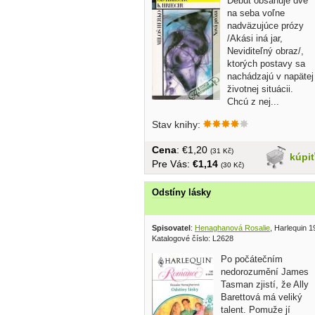
Debut obsahuje dve
na seba voľne
nadväzujúce prózy
/Akási iná jar,
Neviditeľný obraz/,
ktorých postavy sa
nachádzajú v napätej
životnej situácii.
Chcú z nej...
Stav knihy:
Cena
: €1,20
(31 Kč)
kúpi
Pre Vás:
€1,14
(30 Kč)
Odstíny lásky
Spisovatel
:
Henaghanová Rosalie
, Harlequin 
Katalogové číslo: L2628
Po počátečním
nedorozumění James
Tasman zjistí, že Ally
Barettová má veliký
talent. Pomuže jí