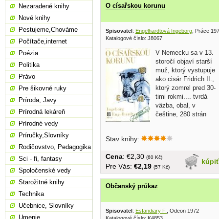
O císařskou korunu
Nezaradené knihy
Nové knihy
Pestujeme,Chováme
Spisovatel
:
Engelhardtová Ingeborg
, Práce 19
Katalogové číslo: J8067
Počítače,internet
V Nemecku sa v 13.
Poézia
storočí objaví starší
Politika
muž, ktorý vystupuje
Právo
ako cisár Fridrich II.,
ktorý zomrel pred 30-
Pre šikovné ruky
timi rokmi.... tvrdá
Príroda, Javy
väzba, obal, v
Prírodná lekáreň
češtine, 280 strán
Prírodné vedy
Príručky,Slovníky
Stav knihy:
Rodičovstvo, Pedagogika
Cena
: €2,30
(60 Kč)
Sci - fi, fantasy
kúpi
Pre Vás:
€2,19
(57 Kč)
Spoločenské vedy
Starožitné knihy
Občanský průkaz
Technika
Učebnice, Slovníky
Spisovatel
:
Esfandiary F.
, Odeon 1972
Umenie
Katalogové číslo: K4853