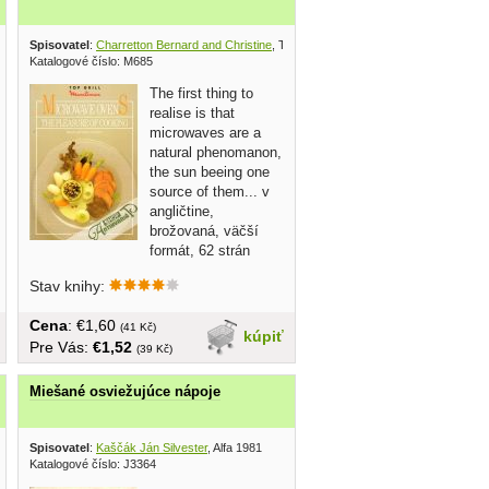
Spisovatel
:
Charretton Bernard and Christine
, Telecuisine 1988
Katalogové číslo: M685
The first thing to
realise is that
microwaves are a
natural phenomanon,
the sun beeing one
source of them... v
angličtine,
brožovaná, väčší
formát, 62 strán
Stav knihy:
Cena
: €1,60
(41 Kč)
kúpiť
Pre Vás:
€1,52
(39 Kč)
Miešané osviežujúce nápoje
Spisovatel
:
Kaščák Ján Silvester
, Alfa 1981
Katalogové číslo: J3364