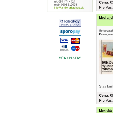
tel: 054 474 4424
Cena
: 
mob: 0903 612078
Pre Vás
info@antikvariatshop.sk
Med a je
Spisovatel
Katalogové
ošetrovan
Stav kni
Cena
: 
Pre Vás
Mexická