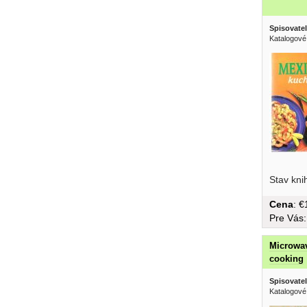
Spisovatel
Katalogové
Stav kni
Cena
: 
Pre Vás
Microwav
cooking
Spisovatel
Katalogové