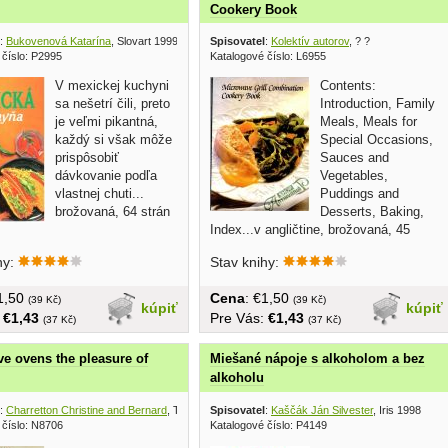
Cookery Book
:
Bukovenová Katarína
, Slovart 1999
Spisovatel
:
Kolektív autorov
, ? ?
 číslo: P2995
Katalogové číslo: L6955
V mexickej kuchyni
Contents:
sa nešetrí čili, preto
Introduction, Family
je veľmi pikantná,
Meals, Meals for
každý si však môže
Special Occasions,
prispôsobiť
Sauces and
dávkovanie podľa
Vegetables,
vlastnej chuti...
Puddings and
brožovaná, 64 strán
Desserts, Baking,
Index...v angličtine, brožovaná, 45
strán, väčší...
hy:
Stav knihy:
€1,50
Cena
: €1,50
(39 Kč)
(39 Kč)
kúpiť
kúpiť
:
€1,43
Pre Vás:
€1,43
(37 Kč)
(37 Kč)
e ovens the pleasure of
Miešané nápoje s alkoholom a bez
alkoholu
:
Charretton Christine and Bernard
, Telecuisine 1990
Spisovatel
:
Kaščák Ján Silvester
, Iris 1998
 číslo: N8706
Katalogové číslo: P4149