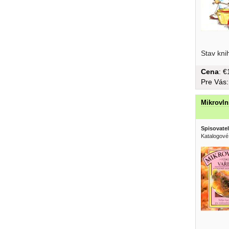
Stav kni
Cena
: 
Pre Vás
Mikrovln
Spisovatel
Katalogové