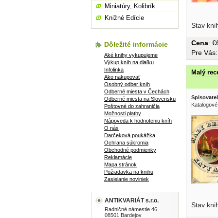
Miniatúry, Kolibrík
Knižné Edície
Stav kni
Cena
: 
Dôležité informácie
Pre Vás
Aké knihy vykupujeme
Výkup kníh na diaľku
Infolinka
Malý rec
Ako nakupovať
Osobný odber kníh
Odberné miesta v Čechách
Spisovatel
Odberné miesta na Slovensku
Katalogové 
Poštovné do zahraničia
Možnosti platby
Nápoveda k hodnoteniu kníh
O nás
Darčeková poukážka
Ochrana súkromia
Obchodné podmienky
Reklamácie
Mapa stránok
Požiadavka na knihu
Zasielanie noviniek
8000...
ANTIKVARIÁT s.r.o.
Stav kni
Radničné námestie 46
08501 Bardejov