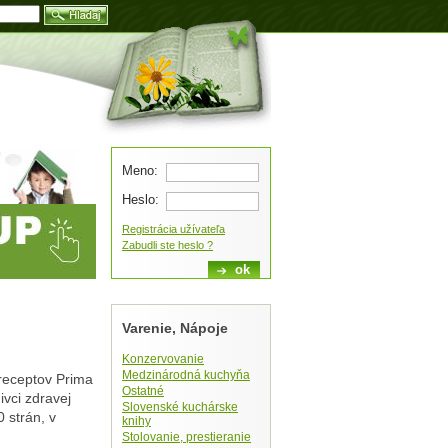
Blog
Meno:
Heslo:
Registrácia užívateľa
Zabudli ste heslo ?
Varenie, Nápoje
Konzervovanie
Medzinárodná kuchyňa
 receptov Prima
Ostatné
ivci zdravej
Slovenské kuchárske
0 strán, v
knihy
Stolovanie, prestieranie