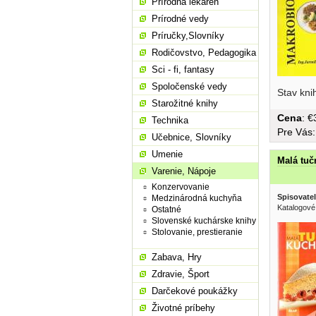
Prírodná lekáreň
Prírodné vedy
Príručky,Slovníky
Rodičovstvo, Pedagogika
Sci - fi, fantasy
Spoločenské vedy
Stav kni
Starožitné knihy
Cena
: 
Technika
Pre Vás
Učebnice, Slovníky
Umenie
Malá tuč
Varenie, Nápoje
Konzervovanie
Spisovatel
Medzinárodná kuchyňa
Katalogové
Ostatné
Slovenské kuchárske knihy
Stolovanie, prestieranie
Zabava, Hry
Zdravie, Šport
Darčekové poukážky
Životné príbehy