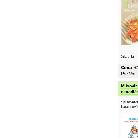
Stav kni
Cena
: 
Pre Vás
Mikrovln
netradič
Spisovatel
Katalogové