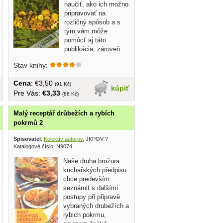
naučiť, ako ich možno
pripravovať na
rozličný spôsob a s
tým vám môže
pomôcť aj táto
publikácia, zároveň...
Stav knihy:
Cena
: €3,50
(91 Kč)
kúpiť
Pre Vás:
€3,33
(86 Kč)
Malý receptář drůbežích a rybích
pokrmů 2
Spisovatel
:
Kolektív autorov
, JKPOV ?
Katalogové číslo: N9074
Naše druha brožura
kuchařských předpisu
chce predevším
seznámit s dalšími
postupy při připravě
vybraných drubežích a
rybich pokrmu,