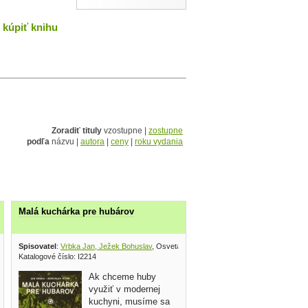
kúpiť knihu
Zoradiť tituly
vzostupne |
zostupne
podľa
názvu |
autora
|
ceny
|
roku vydania
Malá kuchárka pre hubárov
Spisovatel
:
Vrbka Jan, Ježek Bohuslav
, Osveta 1982
Katalogové číslo: I2214
Ak chceme huby
využiť v modernej
kuchyni, musíme sa