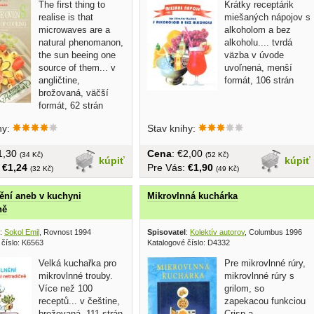
The first thing to
Krátky receptárik
realise is that
miešaných nápojov s
microwaves are a
alkoholom a bez
natural phenomanon,
alkoholu.... tvrdá
the sun beeing one
väzba v úvode
source of them... v
uvoľnená, menší
angličtine,
formát, 106 strán
brožovaná, väčší
formát, 62 strán
hy:
Stav knihy:
€1,30
Cena
: €2,00
(34 Kč)
(52 Kč)
kúpiť
kúpiť
:
€1,24
Pre Vás:
€1,90
(32 Kč)
(49 Kč)
ění aneb v kuchyni
Mikrovlnná kuchárka
ně
:
Sokol Emil
, Rovnost 1994
Spisovatel
:
Kolektív autorov
, Columbus 1996
 číslo: K6563
Katalogové číslo: D4332
Velká kuchařka pro
Pre mikrovlnné rúry,
mikrovlnné trouby.
mikrovlnné rúry s
Více než 100
grilom, so
receptů... v češtine,
zapekacou funkciou
brožovaná, 111 strán
Crisp a