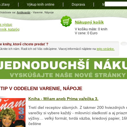
a zľavy
Výkup kníh online
Doprava
Mapa
t
chádzate sa:
Antikvariát
- Varenie, Nápoje
Nákupný košík
s výstup
V košíku máte: 0 knih
nník, katalóg
V cene: 0 Euro
e knihy, ktoré chcete predať ?
knite ich nám. Radi ich od Vás odkúpime. Viacej informácií nájdete na
tejto stránke.
 TIP V ODDELENI VARENIE, NÁPOJE
Kniha - Mňam aneb Prima vařečka 3.
Tretí diel receptov slávných. Z takmer 200 hviezdných
varečky si vybere každý - milovníci sladkostí a aj priazn
výživy.... veľký formát, tvrdá väzba, kriedový papier, 16
češtine