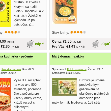
prístupu k životu a
ktorými sa riadili
ľudia v Japonsku a v
krajinách Ďalekého
východu už po
tisícročia. Z...
hy:
Stav knihy:
€3,00
Cena
: €1,50
(78 Kč)
(39 Kč)
kúpiť
kúpiť
:
€2,85
Pre Vás:
€1,43
(74 Kč)
(37 Kč)
ná kuchárka - pečenie
Malý domáci lexikón
:
Kolektív autorov
, Ikar 2009
Spisovatel
:
Kolektív autorov
, Živena 1987
 číslo: O2082
Katalogové číslo: D6160
Vyše 300 receptov
Brožúra je určená
na viac ako 800
predovšetkým
stranách, podrobná
gazdinkám na
škola pečenia pre
uľahčenie niektorých
všetky druhy cesta,
domácich prác...
každý recept s
malý formát, brožovaná, 159 strán
brilantnými