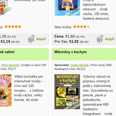
teplovzdušným
ohrevom... tvrdá
väzba, 100 strán,
farebná obrazová
príloha, väčší...
hy:
Stav knihy:
€1,20
Cena
: €1,60
(31 Kč)
(41 Kč)
kúpiť
kúpiť
:
€1,14
Pre Vás:
€1,52
(30 Kč)
(39 Kč)
né vaření
Mikrovlny v kuchyni
:
Piper Beverley
, Svojtka a vašut 1995
Spisovatel
:
Carles Michéle
, Press-burg 1996
 číslo: P3177
Katalogové číslo: M1215
Velká kuchařka pro
Výborný návod na
mikrovlnné trouby -
prípravu chutných
více než 100
jedál v mikrovlnnej
receptu... v češtine,
rúre. Vysvetlenia sú
tvrdá väzba, veľký
presné, jasné a
formát, 64 strán
jednoduché,
sprevádzané 600
farebnými
fotografiami... tvrdá