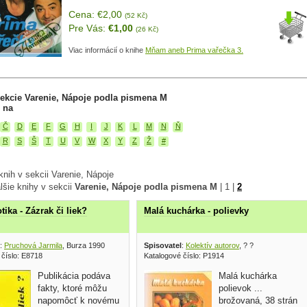
Cena: €2,00
(52 Kč)
Pre Vás:
€1,00
(26 Kč)
Viac informácií o knihe
Mňam aneb Prima vařečka 3.
ekcie Varenie, Nápoje podla pismena M
 na
Č
D
E
F
G
H
I
J
K
L
M
N
Ň
R
S
Š
T
U
V
W
X
Y
Z
Ž
#
nih v sekcii Varenie, Nápoje
lšie knihy v sekcii
Varenie, Nápoje podla pismena M
|
1
|
2
ika - Zázrak či liek?
Malá kuchárka - polievky
:
Pruchová Jarmila
, Burza 1990
Spisovatel
:
Kolektív autorov
, ? ?
 číslo: E8718
Katalogové číslo: P1914
Publikácia podáva
Malá kuchárka
fakty, ktoré môžu
polievok ...
napomôcť k novému
brožovaná, 38 strán