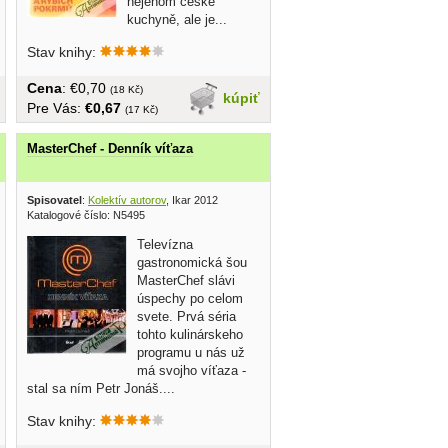
nejenom české
kuchyně, ale je...
Stav knihy:
Cena
: €0,70
(18 Kč)
kúpiť
Pre Vás:
€0,67
(17 Kč)
MasterChef - Denník víťaza
0
Spisovatel
:
Kolektív autorov
, Ikar 2012
Katalogové číslo: N5495
Televízna
gastronomická šou
MasterChef slávi
úspechy po celom
svete. Prvá séria
tohto kulinárskeho
programu u nás už
má svojho víťaza -
stal sa ním Petr Jonáš....
Stav knihy: