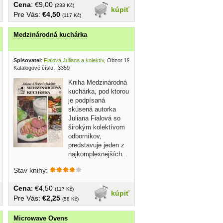
Cena
: €9,00
(233 Kč)
kúpiť
Pre Vás:
€4,50
(117 Kč)
Medzinárodná kuchárka
Spisovatel
:
Fialová Juliana a kolektív
, Obzor 1987
Katalogové číslo: I3359
Kniha Medzinárodná
kuchárka, pod ktorou
je podpísaná
skúsená autorka
Juliana Fialová so
širokým kolektívom
odborníkov,
predstavuje jeden z
najkomplexnejších...
Stav knihy:
Cena
: €4,50
(117 Kč)
kúpiť
Pre Vás:
€2,25
(58 Kč)
Microwave Ovens