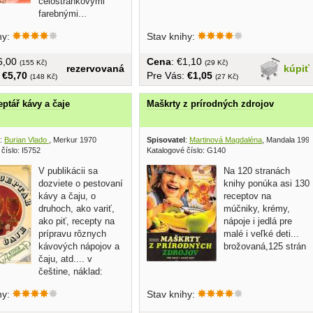
celostránkovými
farebnými...
hy:
Stav knihy:
€6,00
Cena
: €1,10
(155 Kč)
(29 Kč)
rezervovaná
kúpiť
:
€5,70
Pre Vás:
€1,05
(148 Kč)
(27 Kč)
eptář kávy a čaje
Maškrty z prírodných zdrojov
:
Burian Vlado
, Merkur 1970
Spisovatel
:
Martinová Magdaléna
, Mandala 199
číslo: I5752
Katalogové číslo: G140
V publikácii sa
Na 120 stranách
dozviete o pestovaní
knihy ponúka asi 130
kávy a čaju, o
receptov na
druhoch, ako variť,
múčniky, krémy,
ako piť, recepty na
nápoje i jedlá pre
prípravu rôznych
malé i veľké deti...
kávových nápojov a
brožovaná,125 strán
čaju, atd.... v
češtine, náklad:
hy:
Stav knihy: