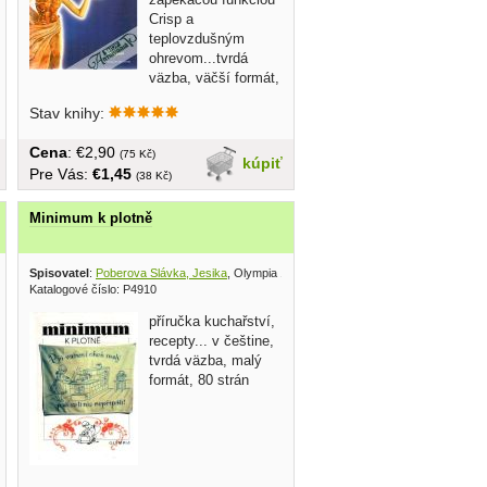
Crisp a
teplovzdušným
ohrevom...tvrdá
väzba, väčší formát,
110 strán
Stav knihy:
Cena
: €2,90
(75 Kč)
kúpiť
Pre Vás:
€1,45
(38 Kč)
Minimum k plotně
Spisovatel
:
Poberova Slávka, Jesika
, Olympia 1997
Katalogové číslo: P4910
příručka kuchařství,
recepty... v češtine,
tvrdá väzba, malý
formát, 80 strán