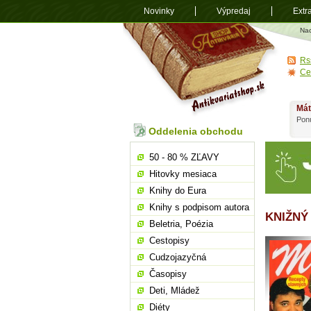
Novinky
Výpredaj
Extr
Antikvariá
Na
shop.sk
Rs
Ce
Mát
Ponú
Oddelenia obchodu
50 - 80 % ZĽAVY
Hitovky mesiaca
Knihy do Eura
Knihy s podpisom autora
KNIŽNÝ
Beletria, Poézia
Cestopisy
Cudzojazyčná
Časopisy
Deti, Mládež
Diéty