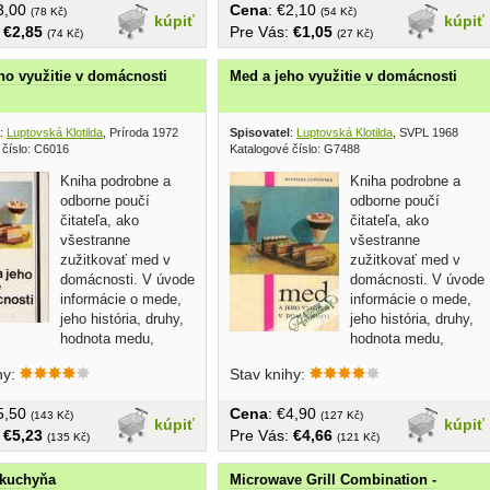
€3,00
Cena
: €2,10
(78 Kč)
(54 Kč)
kúpiť
kúpiť
:
€2,85
Pre Vás:
€1,05
(74 Kč)
(27 Kč)
ho využitie v domácnosti
Med a jeho využitie v domácnosti
:
Luptovská Klotilda
, Príroda 1972
Spisovatel
:
Luptovská Klotilda
, SVPL 1968
 číslo: C6016
Katalogové číslo: G7488
Kniha podrobne a
Kniha podrobne a
odborne poučí
odborne poučí
čitateľa, ako
čitateľa, ako
všestranne
všestranne
zužitkovať med v
zužitkovať med v
domácnosti. V úvode
domácnosti. V úvode
informácie o mede,
informácie o mede,
jeho história, druhy,
jeho história, druhy,
hodnota medu,
hodnota medu,
ie medu,...
ošetrovanie medu,...
hy:
Stav knihy:
€5,50
Cena
: €4,90
(143 Kč)
(127 Kč)
kúpiť
kúpiť
:
€5,23
Pre Vás:
€4,66
(135 Kč)
(121 Kč)
 kuchyňa
Microwave Grill Combination -