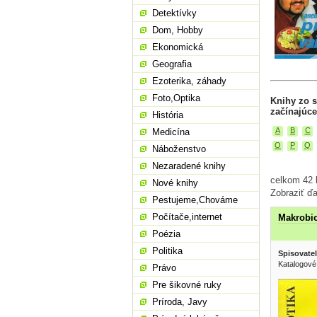
Detektívky
Dom, Hobby
Ekonomická
Geografia
Ezoterika, záhady
Foto,Optika
Knihy zo s
začínajúce
História
A
B
C
Medicína
O
P
Q
Náboženstvo
Nezaradené knihy
celkom 42 k
Nové knihy
Zobraziť ďa
Pestujeme,Chováme
Počítače,internet
Makrobiot
Poézia
Politika
Spisovatel
Katalogové
Právo
Pre šikovné ruky
Príroda, Javy