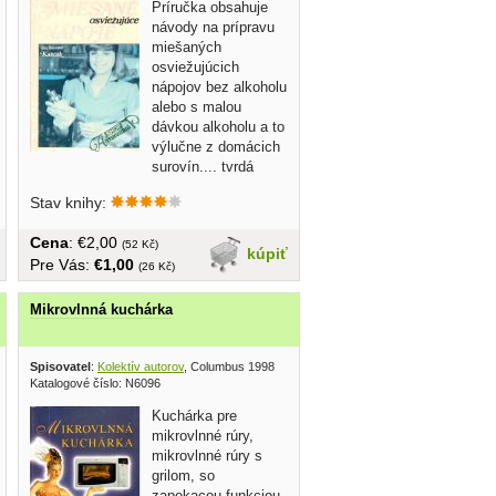
Príručka obsahuje
návody na prípravu
miešaných
osviežujúcich
nápojov bez alkoholu
alebo s malou
dávkou alkoholu a to
výlučne z domácich
surovín.... tvrdá
väzba, 224...
Stav knihy:
Cena
: €2,00
(52 Kč)
kúpiť
Pre Vás:
€1,00
(26 Kč)
Mikrovlnná kuchárka
Spisovatel
:
Kolektív autorov
, Columbus 1998
Katalogové číslo: N6096
Kuchárka pre
mikrovlnné rúry,
mikrovlnné rúry s
grilom, so
zapekacou funkciou