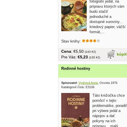
fotografií jedál, na
prípravu ktorých vám
budú stačiť
jednoduché a
dostupné suroviny...
kriedový papier, väčší
formát,...
Stav knihy:
Cena
: €5,50
(143 Kč)
kúpi
Pre Vás:
€5,23
(135 Kč)
Rodinné hostiny
Spisovatel
:
Vydrová Anna
, Osveta 1976
Katalogové číslo: E3106
Táto knižočka chce
pomôcť v tejto
problematike, poradiť
pri výbere jedál a
nápojov a dať
pokyny na ich
prípravu... malý