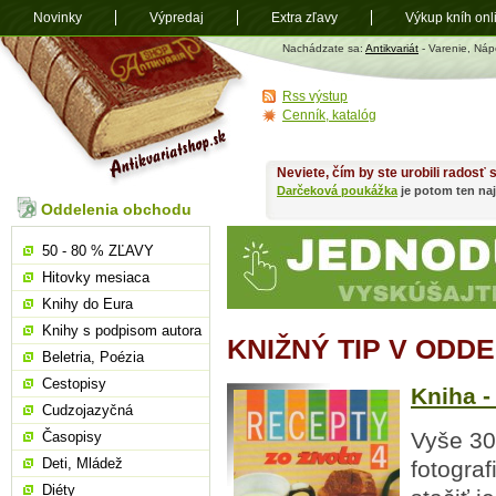
Novinky
Výpredaj
Extra zľavy
Výkup kníh onl
Antikvariát
Nachádzate sa:
Antikvariát
- Varenie, Náp
shop.sk
Rss výstup
Cenník, katalóg
Neviete, čím by ste urobili radosť
Darčeková poukážka
je potom ten naj
Oddelenia obchodu
50 - 80 % ZĽAVY
Hitovky mesiaca
Knihy do Eura
Knihy s podpisom autora
KNIŽNÝ TIP V ODD
Beletria, Poézia
Cestopisy
Kniha -
Cudzojazyčná
Vyše 30
Časopisy
Deti, Mládež
fotograf
Diéty