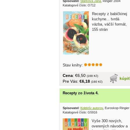
Spisovatel
:
Stárková Jana
, Ringier 2004
Katalogové číslo: O712
Recepty z babičkinej
kuchyne... tvrdá
väzba, väčší formát,
155 strán
Stav knihy:
Cena
: €6,50
(168 Kč)
kúpi
Pre Vás:
€6,18
(160 Kč)
Recepty zo života 4.
Spisovatel
:
Kolektív autorov
, Euroskop-Ringier
Katalogové číslo: G5916
Vyše 300 nových,
overených návodov a