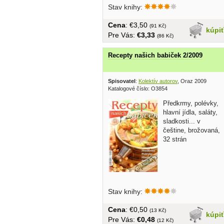
Stav knihy:
Cena
: €3,50
(91 Kč)
kúpi
Pre Vás:
€3,33
(86 Kč)
Recepty našich babiček 2/2009
Spisovatel
:
Kolektív autorov
, Oraz 2009
Katalogové číslo: O3854
Předkrmy, polévky,
hlavní jídla, saláty,
sladkosti... v
češtine, brožovaná,
32 strán
Stav knihy:
Cena
: €0,50
(13 Kč)
kúpi
Pre Vás:
€0,48
(12 Kč)