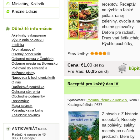
Miniatúry, Kolibrík
receptov. Receptár
na rýchle a ľahké
Knižné Edície
jedlá z ranej
zeleniny, ovocia a na
chutné grilovačky.
Dôležité informácie
Deťom pre radosť,
Aké knihy vykupujeme
Dnes varí šéfkuchár,
Výkup kníh na diaľku
Rýchle pochúťky,...
Infolinka
Ako nakupovať
Stav knihy:
Osobný odber kníh
Odberné miesta v Čechách
Odberné miesta na Slovensku
Cena
: €1,00
(26 Kč)
kúpi
Poštovné do zahraničia
Pre Vás:
€0,95
(25 Kč)
Možnosti platby
Nápoveda k hodnoteniu kníh
O nás
Receptář pro každý den IV.
Darčeková poukážka
Ochrana súkromia
Obchodné podmienky
Spisovatel
:
Podlaha Přemek a kolektív
, Rena 
Reklamácie
Katalogové číslo: P677
Mapa stránok
Požiadavka na knihu
Z obsahu: Z historie
Zasielanie noviniek
receptářů, Recepty
na polévky, saláty,
ANTIKVARIÁT s.r.o.
recepty po našich
Radničné námestie 46
předcích, které by
08501 Bardejov