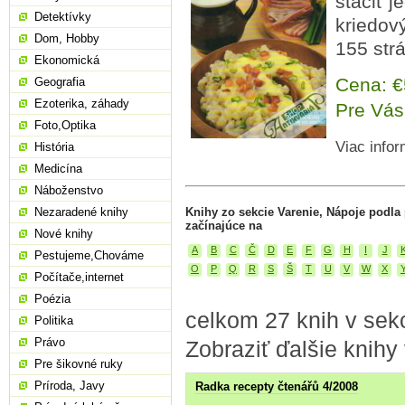
stačiť 
Detektívky
kriedový
Dom, Hobby
155 str
Ekonomická
Cena: 
Geografia
Ezoterika, záhady
Pre Vás
Foto,Optika
Viac infor
História
Medicína
Náboženstvo
Nezaradené knihy
Knihy zo sekcie Varenie, Nápoje podla
začínajúce na
Nové knihy
A
B
C
Č
D
E
F
G
H
I
J
Pestujeme,Chováme
O
P
Q
R
S
Š
T
U
V
W
X
Počítače,internet
Poézia
celkom 27 knih v sekc
Politika
Právo
Zobraziť ďalšie knihy
Pre šikovné ruky
Príroda, Javy
Radka recepty čtenářů 4/2008