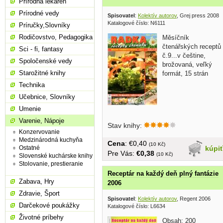
Prírodná lekáreň
Prírodné vedy
Spisovatel
:
Kolektív autorov
, Grej press 2008
Katalogové číslo: N6111
Príručky,Slovníky
Rodičovstvo, Pedagogika
Měsíčník
čtenářských receptů
Sci - fi, fantasy
č.9...v češtine,
Spoločenské vedy
brožovaná, veľký
Starožitné knihy
formát, 15 strán
Technika
Učebnice, Slovníky
Umenie
Varenie, Nápoje
Stav knihy:
Konzervovanie
Medzinárodná kuchyňa
Cena
: €0,40
(10 Kč)
kúpi
Ostatné
Pre Vás:
€0,38
(10 Kč)
Slovenské kuchárske knihy
Stolovanie, prestieranie
Receptár na každý deň plný fantázie
Zabava, Hry
2006
Zdravie, Šport
Spisovatel
:
Kolektív autorov
, Regent 2006
Darčekové poukážky
Katalogové číslo: L6634
Životné príbehy
Obsah: 200