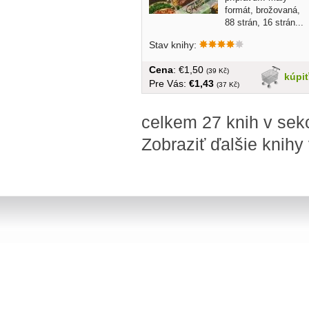
formát, brožovaná,
88 strán, 16 strán...
Stav knihy:
Cena
: €1,50
(39 Kč)
kúpi
Pre Vás:
€1,43
(37 Kč)
celkem 27 knih v sek
Zobraziť ďalšie knihy