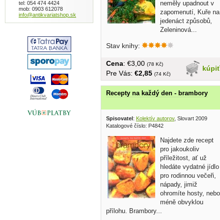
neměly upadnout v
tel: 054 474 4424
mob: 0903 612078
zapomenutí, Kuře na
info@antikvariatshop.sk
jedenáct způsobů,
Zeleninová...
Stav knihy:
Cena
: €3,00
(78 Kč)
kúpi
Pre Vás:
€2,85
(74 Kč)
Recepty na každý den - brambory
Spisovatel
:
Kolektív autorov
, Slovart 2009
Katalogové číslo: P4842
Najdete zde recept
pro jakoukoliv
příležitost, ať už
hledáte vydatné jídlo
pro rodinnou večeři,
nápady, jimiž
ohromíte hosty, nebo
méně obvyklou
přílohu. Brambory...