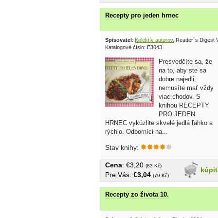
Recepty pro jeden hrnec
Spisovatel
:
Kolektív autorov
, Reader´s Digest
Katalogové číslo: E3043
Presvedčíte sa, že
na to, aby ste sa
dobre najedli,
nemusíte mať vždy
viac chodov. S
knihou RECEPTY
PRO JEDEN
HRNEC vykúzlite skvelé jedlá ľahko a
rýchlo. Odborníci na...
Stav knihy:
Cena
: €3,20
(83 Kč)
kúpi
Pre Vás:
€3,04
(79 Kč)
Recepty zo života 10.