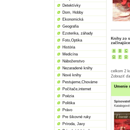
Detektívky
Dom, Hobby
Ekonomická
Geografia
Ezoterika, záhady
Knihy zo s
Foto,Optika
začínajúce
História
A
B
C
Medicína
O
P
Q
Náboženstvo
Nezaradené knihy
celkom 2 kn
Nové knihy
Zobraziť ďa
Pestujeme,Chováme
Umenie s
Počítače,internet
Poézia
Spisovatel
Politika
Katalogové
Právo
Pre šikovné ruky
Príroda, Javy