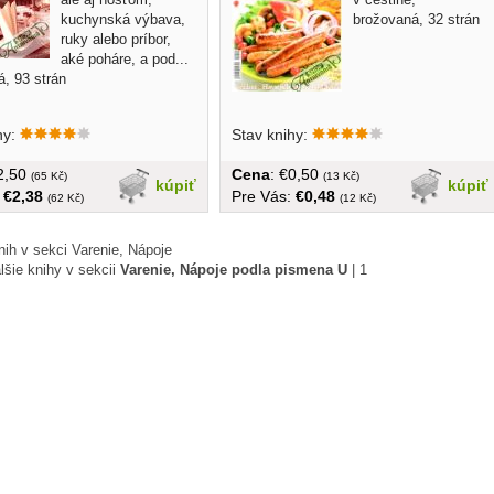
kuchynská výbava,
brožovaná, 32 strán
ruky alebo príbor,
aké poháre, a pod...
, 93 strán
hy:
Stav knihy:
€2,50
Cena
: €0,50
(65 Kč)
(13 Kč)
kúpiť
kúpiť
:
€2,38
Pre Vás:
€0,48
(62 Kč)
(12 Kč)
ih v sekci Varenie, Nápoje
lšie knihy v sekcii
Varenie, Nápoje podla pismena U
|
1