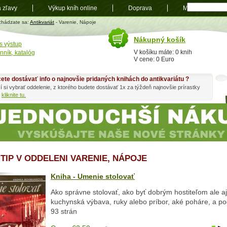
a zľavy
Výkup kníh online
Doprava
Mapa
t
chádzate sa:
Antikvariát
- Varenie, Nápoje
Nákupný košík
s výstup
V košíku máte: 0 knih
nník, katalóg
V cene: 0 Euro
ete dostávať info o najnovšie pridaných knihách do antikvariátu ?
í si vybrať oddelenie, z ktorého budete dostávať 1x za týždeň najnovšie prírastky
h
kliknite tu.
 TIP V ODDELENI VARENIE, NÁPOJE
Kniha - Umenie stolovať
Ako správne stolovať, ako byť dobrým hostiteľom ale a
kuchynská výbava, ruky alebo príbor, aké poháre, a po
93 strán