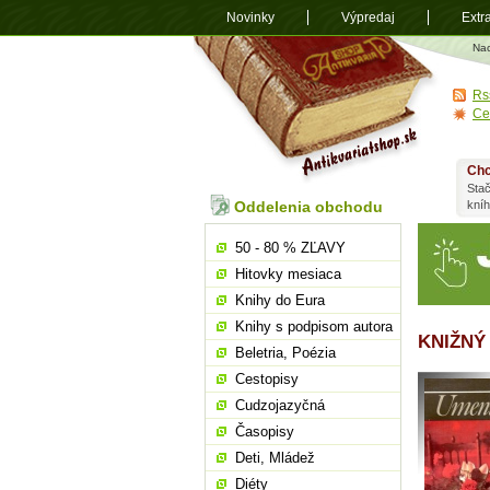
Novinky
Výpredaj
Extr
Antikvariá
Na
shop.sk
Rs
Ce
Chc
Stač
Oddelenia obchodu
kní
50 - 80 % ZĽAVY
Hitovky mesiaca
Knihy do Eura
Knihy s podpisom autora
KNIŽNÝ
Beletria, Poézia
Cestopisy
Cudzojazyčná
Časopisy
Deti, Mládež
Diéty