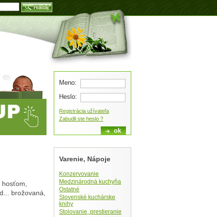
Blog
Meno:
Heslo:
Registrácia užívateľa
Zabudli ste heslo ?
Varenie, Nápoje
Konzervovanie
Medzinárodná kuchyňa
j hosťom,
Ostatné
d... brožovaná,
Slovenské kuchárske
knihy
Stolovanie, prestieranie