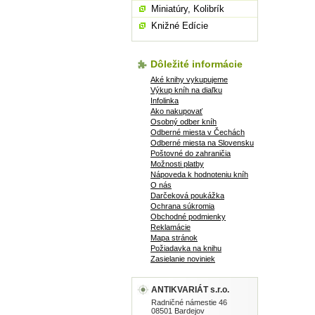
Miniatúry, Kolibrík
Knižné Edície
Dôležité informácie
Aké knihy vykupujeme
Výkup kníh na diaľku
Infolinka
Ako nakupovať
Osobný odber kníh
Odberné miesta v Čechách
Odberné miesta na Slovensku
Poštovné do zahraničia
Možnosti platby
Nápoveda k hodnoteniu kníh
O nás
Darčeková poukážka
Ochrana súkromia
Obchodné podmienky
Reklamácie
Mapa stránok
Požiadavka na knihu
Zasielanie noviniek
ANTIKVARIÁT s.r.o.
Radničné námestie 46
08501 Bardejov