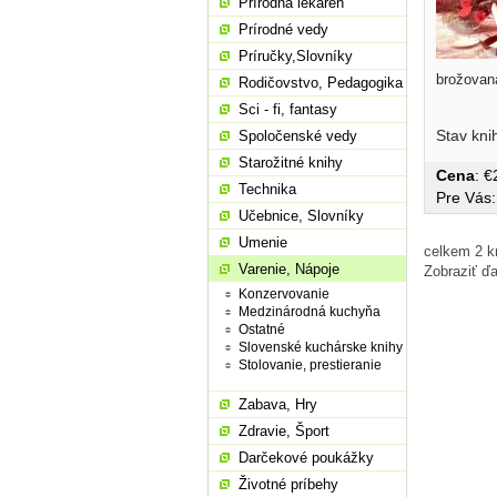
Prírodná lekáreň
Prírodné vedy
Príručky,Slovníky
brožovaná
Rodičovstvo, Pedagogika
Sci - fi, fantasy
Stav kni
Spoločenské vedy
Starožitné knihy
Cena
: 
Technika
Pre Vás
Učebnice, Slovníky
Umenie
celkem 2 kn
Varenie, Nápoje
Zobraziť ďa
Konzervovanie
Medzinárodná kuchyňa
Ostatné
Slovenské kuchárske knihy
Stolovanie, prestieranie
Zabava, Hry
Zdravie, Šport
Darčekové poukážky
Životné príbehy