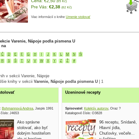
Cena: €2,50
(65 Kč)
Pre Vás:
€2,38
(62 Kč)
Viac informácií o knihe
Umenie stolovať
ekcie Varenie, Nápoje podla pismena U
 na
Č
D
E
F
G
H
I
J
K
L
M
N
Ň
R
S
Š
T
U
V
W
X
Y
Z
Ž
#
ih v sekcii Varenie, Nápoje
lšie knihy v sekcii
Varenie, Nápoje podla pismena U
|
1
tolovať
Uzeninové recepty
:
Bohmannová Andrea
, Jaspis 1991
Spisovatel
:
Kolektív autorov
, Oraz ?
 číslo: J4653
Katalogové číslo: O3828
Ako správne
96 receptu, Snídaně,
stolovať, ako byť
Hlavní jídla,
dobrým hostiteľom
Chuťovky, večeře...
ale aj hosťom,
v češtine,