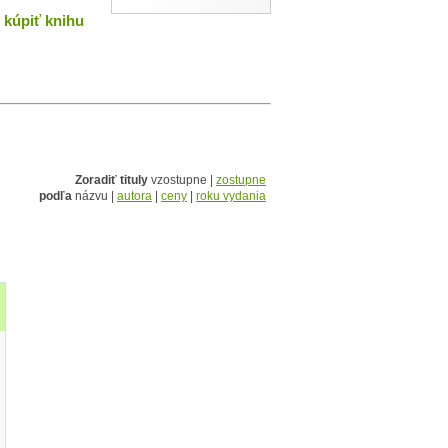
kúpiť knihu
Zoradiť tituly
vzostupne |
zostupne
podľa
názvu |
autora
|
ceny
|
roku vydania