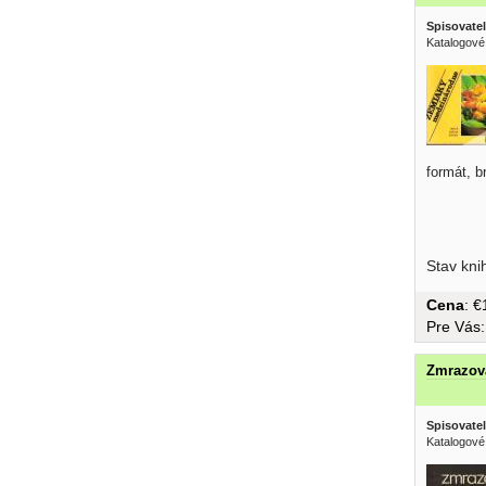
Spisovatel
Katalogové
formát, b
Stav kni
Cena
: 
Pre Vás
Zmrazova
Spisovatel
Katalogové