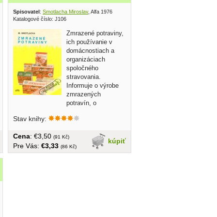
Spisovatel
:
Smotlacha Miroslav
, Alfa 1976
Katalogové číslo: J106
Zmrazené potraviny,
ich používanie v
domácnostiach a
organizáciach
spoločného
stravovania.
Informuje o výrobe
zmrazených
potravín, o
spôsoboch zaobchádzania s nimi, o...
Stav knihy:
Cena
: €3,50
(91 Kč)
kúpiť
Pre Vás:
€3,33
(86 Kč)
oda a solitarita 2023