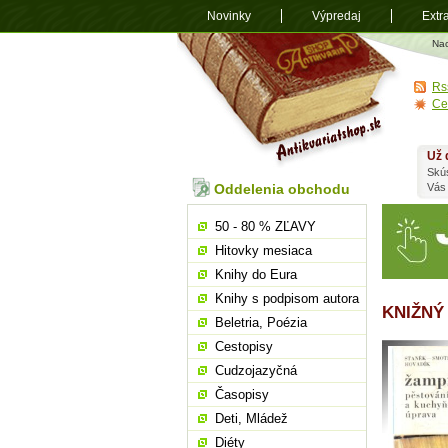
Novinky
Výpredaj
Extr
Antikvariá
Na
shop.sk
Rs
Ce
Už 
Skú
Oddelenia obchodu
Vás
50 - 80 % ZĽAVY
Hitovky mesiaca
Knihy do Eura
Knihy s podpisom autora
KNIŽNÝ
Beletria, Poézia
Cestopisy
Cudzojazyčná
Časopisy
Deti, Mládež
Diéty