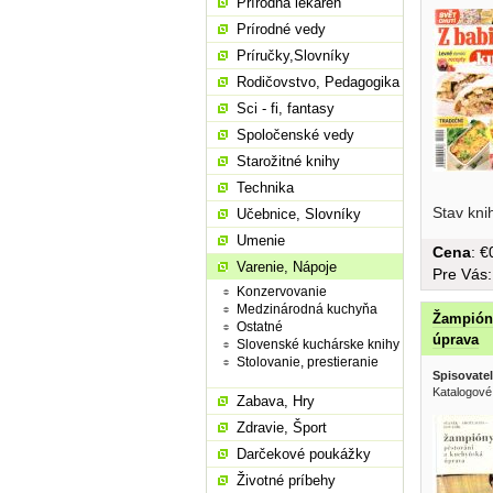
Prírodná lekáreň
Prírodné vedy
Príručky,Slovníky
Rodičovstvo, Pedagogika
Sci - fi, fantasy
Spoločenské vedy
Starožitné knihy
Technika
Stav kni
Učebnice, Slovníky
Umenie
Cena
: 
Varenie, Nápoje
Pre Vás
Konzervovanie
Medzinárodná kuchyňa
Žampióny
Ostatné
úprava
Slovenské kuchárske knihy
Stolovanie, prestieranie
Spisovatel
Katalogové
Zabava, Hry
Zdravie, Šport
Darčekové poukážky
Životné príbehy