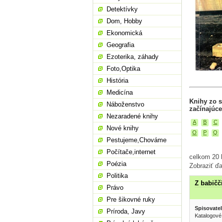
Detektívky
Dom, Hobby
Ekonomická
Geografia
Ezoterika, záhady
Foto,Optika
História
Medicína
Knihy zo s
Náboženstvo
začínajúce
Nezaradené knihy
A
B
C
Nové knihy
O
P
Q
Pestujeme,Chováme
Počítače,internet
celkom 20 k
Poézia
Zobraziť ďa
Politika
Z babičč
Právo
Pre šikovné ruky
Spisovatel
Príroda, Javy
Katalogové