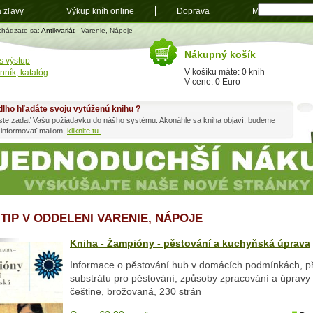
a zľavy
Výkup kníh online
Doprava
Mapa
t
chádzate sa:
Antikvariát
- Varenie, Nápoje
Nákupný košík
s výstup
V košíku máte: 0 knih
nník, katalóg
V cene: 0 Euro
dlho hľadáte svoju vytúženú knihu ?
ste zadať Vašu požiadavku do nášho systému. Akonáhle sa kniha objaví, budeme
 informovať mailom,
kliknite tu.
 TIP V ODDELENI VARENIE, NÁPOJE
Kniha - Žampióny - pěstování a kuchyňská úprava
Informace o pěstování hub v domácích podmínkách, p
substrátu pro pěstování, způsoby zpracování a úpravy 
češtine, brožovaná, 230 strán