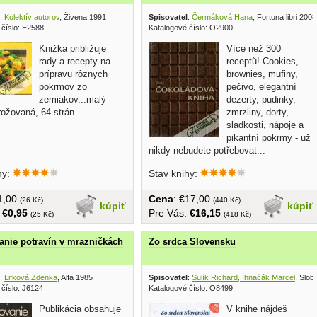
:
Kolektív autorov
, Živena 1991
Spisovatel
:
Čermáková Hana
, Fortuna libri 2008
 číslo: E2588
Katalogové číslo: O2900
Knižka približuje
Více než 300
rady a recepty na
receptů! Cookies,
prípravu rôznych
brownies, mufiny,
pokrmov zo
pečivo, elegantní
zemiakov...malý
dezerty, pudinky,
rožovaná, 64 strán
zmrzliny, dorty,
sladkosti, nápoje a
pikantní pokrmy - už
nikdy nebudete potřebovat...
hy:
Stav knihy:
€1,00
Cena
: €17,00
(26 Kč)
(440 Kč)
kúpiť
kúpiť
:
€0,95
Pre Vás:
€16,15
(25 Kč)
(418 Kč)
nie potravín v mrazničkách
Zo srdca Slovensku
:
Lifková Zdenka
, Alfa 1985
Spisovatel
:
Sulík Richard, Ihnačák Marcel
, Slob
 číslo: J6124
Katalogové číslo: O8499
Publikácia obsahuje
V knihe nájdeš