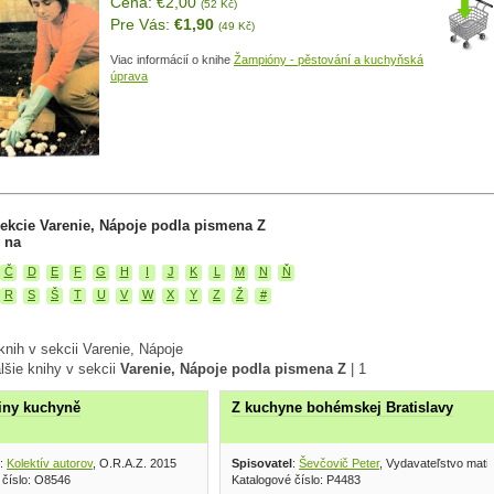
Cena: €2,00
(52 Kč)
Pre Vás:
€1,90
(49 Kč)
Viac informácií o knihe
Žampióny - pěstování a kuchyňská
úprava
ekcie Varenie, Nápoje podla pismena Z
 na
Č
D
E
F
G
H
I
J
K
L
M
N
Ň
R
S
Š
T
U
V
W
X
Y
Z
Ž
#
nih v sekcii Varenie, Nápoje
lšie knihy v sekcii
Varenie, Nápoje podla pismena Z
|
1
iny kuchyně
Z kuchyne bohémskej Bratislavy
:
Kolektív autorov
, O.R.A.Z. 2015
Spisovatel
:
Ševčovič Peter
, Vydavateľstvo mati
 číslo: O8546
Katalogové číslo: P4483