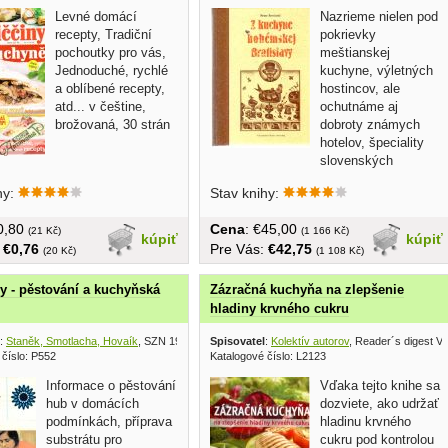
Levné domácí
Nazrieme nielen pod
recepty, Tradiční
pokrievky
pochoutky pro vás,
meštianskej
Jednoduché, rychlé
kuchyne, výletných
a oblíbené recepty,
hostincov, ale
atd... v češtine,
ochutnáme aj
brožovaná, 30 strán
dobroty známych
hotelov, špeciality
slovenských
umelcov, kňažiek lásky i...
hy:
Stav knihy:
€0,80
Cena
: €45,00
(21 Kč)
(1 166 Kč)
kúpiť
kúpiť
:
€0,76
Pre Vás:
€42,75
(20 Kč)
(1 108 Kč)
 - pěstování a kuchyňská
Zázračná kuchyňa na zlepšenie
hladiny krvného cukru
:
Staněk, Smotlacha, Hovaík
, SZN 1977
Spisovatel
:
Kolektív autorov
, Reader´s digest V
 číslo: P552
Katalogové číslo: L2123
Informace o pěstování
Vďaka tejto knihe sa
hub v domácích
dozviete, ako udržať
podmínkách, příprava
hladinu krvného
substrátu pro
cukru pod kontrolou