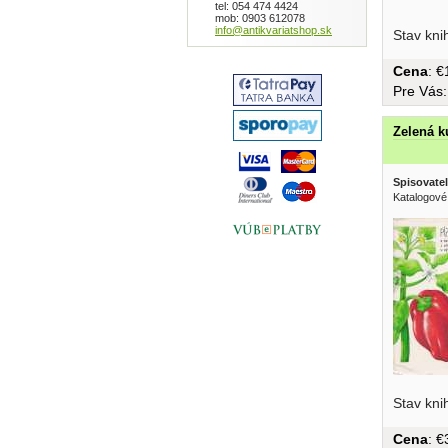
tel: 054 474 4424
mob: 0903 612078
info@antikvariatshop.sk
Stav kni
Cena
: 
Pre Vás
Zelená 
Spisovatel
Katalogové
Stav kni
Cena
: 