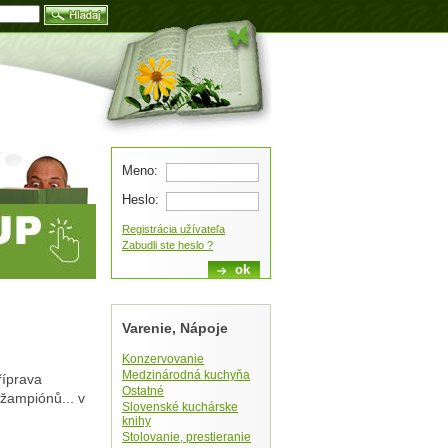
Blog
Meno:
Heslo:
Registrácia užívateľa
Zabudli ste heslo ?
Varenie, Nápoje
Konzervovanie
Medzinárodná kuchyňa
říprava
Ostatné
žampiónů... v
Slovenské kuchárske
knihy
Stolovanie, prestieranie