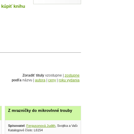
kúpiť knihu
Zoradiť tituly
vzostupne |
zostupne
podľa
názvu |
autora
|
ceny
|
roku vydania
Z mrazničky do mikrovlnné trouby
ce slovenskej 2005
Spisovatel
:
Fergusonová Judith
, Svojtka a Vašut 1995
Katalogové číslo: L6154