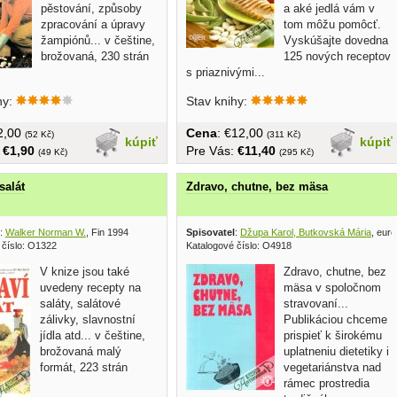
pěstování, způsoby
a aké jedlá vám v
zpracování a úpravy
tom môžu pomôcť.
žampiónů... v češtine,
Vyskúšajte dovedna
brožovaná, 230 strán
125 nových receptov
s priaznivými...
hy:
Stav knihy:
€2,00
Cena
: €12,00
(52 Kč)
(311 Kč)
kúpiť
kúpiť
:
€1,90
Pre Vás:
€11,40
(49 Kč)
(295 Kč)
salát
Zdravo, chutne, bez mäsa
:
Walker Norman W.
, Fin 1994
Spisovatel
:
Džupa Karol, Butkovská Mária
, eur
 číslo: O1322
Katalogové číslo: O4918
V knize jsou také
Zdravo, chutne, bez
uvedeny recepty na
mäsa v spoločnom
saláty, salátové
stravovaní...
zálivky, slavnostní
Publikáciou chceme
jídla atd... v češtine,
prispieť k širokému
brožovaná malý
uplatneniu dietetiky i
formát, 223 strán
vegetariánstva nad
rámec prostredia