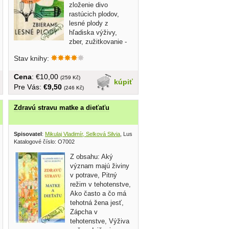
zloženie divo
rastúcich plodov,
lesné plody z
hľadiska výživy,
zber, zužitkovanie -
sirupy, šťavy,...
Stav knihy:
Cena
: €10,00
(259 Kč)
kúpiť
Pre Vás:
€9,50
(246 Kč)
Zdravú stravu matke a dieťaťu
ounion 1993
Spisovatel
:
Mikulaj Vladimír, Selková Silvia
, Lusk press 2008
Katalogové číslo: O7002
Z obsahu: Aký
význam majú živiny
v potrave, Pitný
režim v tehotenstve,
Ako často a čo má
tehotná žena jesť,
Zápcha v
tehotenstve, Výživa