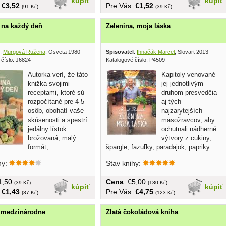
kúpiť
kúpiť
:
€3,52
Pre Vás:
€1,52
(91 Kč)
(39 Kč)
 na každý deň
Zelenina, moja láska
:
Murgová Ružena
, Osveta 1980
Spisovatel
:
Ihnačák Marcel
, Slovart 2013
 číslo: J6824
Katalogové číslo: P4509
Autorka verí, že táto
Kapitoly venované
knižka svojimi
jej jednotlivým
receptami, ktoré sú
druhom presvedčia
rozpočítané pre 4-5
aj tých
osôb, obohatí vaše
najzarytejších
skúsenosti a spestrí
mäsožravcov, aby
jedálny lístok...
ochutnali nádherné
brožovaná, malý
výtvory z cukiny,
formát,...
špargle, fazuľky, paradajok, papriky...
hy:
Stav knihy:
€1,50
Cena
: €5,00
(39 Kč)
(130 Kč)
kúpiť
kúpiť
:
€1,43
Pre Vás:
€4,75
(37 Kč)
(123 Kč)
 medzinárodne
Zlatá čokoládová kniha