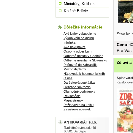
Miniatúry, Kolibrík
Knižné Edície
Dôležité informácie
Stav kni
Aké knihy vykupujeme
Výkup kníh na diaľku
Infolinka
Cena
: 
Ako nakupovať
Pre Vás
Osobný odber kníh
Odberné miesta v Čechách
Odberné miesta na Slovensku
Zdraví a 
Poštovné do zahraničia
Možnosti platby
Nápoveda k hodnoteniu kníh
Spisovatel
O nás
Katalogové
Darčeková poukážka
Ochrana súkromia
Obchodné podmienky
Reklamácie
Mapa stránok
Požiadavka na knihu
Zasielanie noviniek
ANTIKVARIÁT s.r.o.
Radničné námestie 46
08501 Bardejov