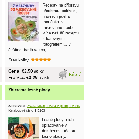
Recepty na přípravu
předkrmu, polévek,
hlavních jídel a
moučníku v
mikrovlnné troubě.
Více než 80 receptu
s barevnými
fotografiemi... v
češtine, tvrdá väzba,...
Stav knihy:
Cena
: €2,50
(65 Kč)
kúpiť
Pre Vás:
€2,38
(62 Kč)
Zbierame lesné plody
ýber 2000
Spisovatel
:
Zvara Milan, Zvara Vojrech, Zvarová Mira
, Slovenské vydavateľstvo pôdo
Katalogové číslo: H6103
Lesné plody a ich
spracovanie v
domácnosti (čo sú
lesné plodiny,