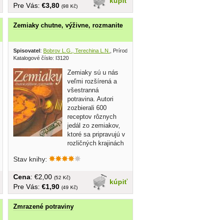
kúpiť
Pre Vás:
€3,80
(98 Kč)
Zemiaky chutne, výživne, rozmanite
Spisovatel
:
Bobrov L.G., Terechina L.N.
, Príroda 1984
Katalogové číslo: I3120
Zemiaky sú u nás
veľmi rozšírená a
všestranná
potravina. Autori
zozbierali 600
receptov rôznych
jedál zo zemiakov,
ktoré sa pripravujú v
rozličných krajinách
sveta....
Stav knihy:
Cena
: €2,00
(52 Kč)
kúpiť
Pre Vás:
€1,90
(49 Kč)
Zmrazené potraviny