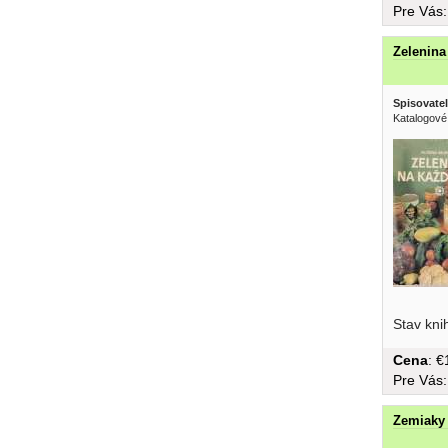
Pre Vás
Zelenina
Spisovatel
Katalogové
Stav kni
Cena
: 
Pre Vás
Zemiaky