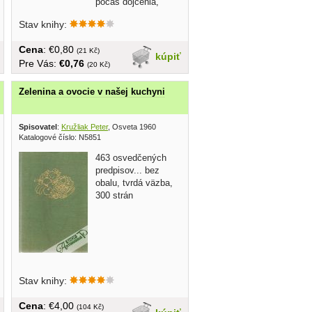
počas dojčenia,
atd......
Stav knihy:
Cena
: €0,80
(21 Kč)
kúpiť
Pre Vás:
€0,76
(20 Kč)
Zelenina a ovocie v našej kuchyni
Spisovatel
:
Kružliak Peter
, Osveta 1960
Katalogové číslo: N5851
463 osvedčených
predpisov... bez
obalu, tvrdá väzba,
300 strán
Stav knihy:
Cena
: €4,00
(104 Kč)