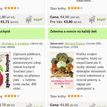
tradičného...
hy:
Stav knihy:
€1,80
Cena
: €4,00
(47 Kč)
(104 Kč)
kúpiť
kúpiť
:
€1,71
Pre Vás:
€3,80
(44 Kč)
(98 Kč)
kuchyně
Zelenina a ovocie na každý deň
:
Skorňakov S. a kolektív
, Lidové nakladatelství 1988
Spisovatel
:
Murgová Ružena
, Osveta 1981
 číslo: B6556
Katalogové číslo: J7259
Zajímavá publikace,
Knižka svojimi
seznamující s
receptmi, ktoré sú
potravinovými zdroji
rozpočítané pre 4
zelené kuchyně.
osoby obohatí vaše
Součástí jsou i
doterajšie skúsenosti
recepty na přípravu
o nové zeleninové a
jídel... v češtine,
ovocné pokrmy a
tvrdá väzba, 400
nápoje pre
strán,...
spokojnosť a
zdravie...
hy:
Stav knihy:
€3,70
Cena
: €1,60
(96 Kč)
(41 Kč)