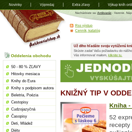
Novinky
Výpredaj
Extra zľavy
Výkup kníh onl
Antikvariát
Nachádzate sa:
Antikvariát
- Varenie, Náp
shop.sk
Rss výstup
Cenník, katalóg
Už dlho hľadáte svoju vytúženú kn
Skúste zadať Vašu požiadavku do nášho
Oddelenia obchodu
Vás informovať mailom,
kliknite tu.
50 - 80 % ZĽAVY
Hitovky mesiaca
Knihy do Eura
Knihy s podpisom autora
KNIŽNÝ TIP V ODD
Beletria, Poézia
Cestopisy
Kniha -
Cudzojazyčná
52 expr
Časopisy
Deti, Mládež
recepty
Diéty