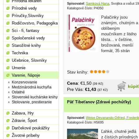
Prírodná lekáreň
Spisovatel
:
Samková Hana
, Svojtka a vašut 1
Prírodné vedy
Katalogové číslo: P4050
Príručky,Slovníky
Palačinky jsou
známým, chutným a
Rodičovstvo, Pedagogika
oblíbeným
Sci - fi, fantasy
moučníkem z litého
Spoločenské vedy
těsta... v češtine,
brožovaná, menší
Starožitné knihy
formát, 35 strán
Technika
Učebnice, Slovníky
Umenie
Stav knihy:
Varenie, Nápoje
Konzervovanie
Cena
: €1,50
(39 Kč)
kúpi
Medzinárodná kuchyňa
Pre Vás:
€1,43
(37 Kč)
Ostatné
Slovenské kuchárske knihy
Päť Tibeťanov (Zdravé pochúťky)
Stolovanie, prestieranie
Zabava, Hry
Spisovatel
:
Weise Devanando Otfried, Frederi
Zdravie, Šport
Katalogové číslo: H5695
Darčekové poukážky
Ľahké, chutné jedlá
Životné príbehy
z čistých prírodných