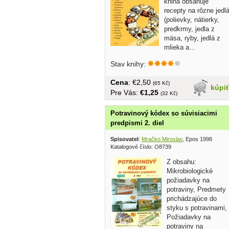
kniha obsahuje
recepty na rôzne jedl
(polievky, nátierky,
predkrmy, jedla z
mäsa, ryby, jedlá z
mlieka a...
Stav knihy:
Cena
: €2,50
(65 Kč)
kúpi
Pre Vás:
€1,25
(32 Kč)
Potravinový kódex so súvisiacimi
predpismi 2. diel
Spisovatel
:
Mračko Miroslav
, Epos 1998
Katalogové číslo: O8739
Z obsahu:
Mikrobiologické
požiadavky na
potraviny, Predmety
prichádzajúce do
styku s potravinami,
Požiadavky na
potraviny na