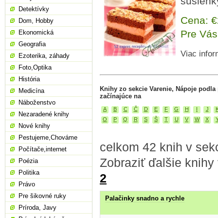
sušienky
Detektívky
Cena: 
Dom, Hobby
Pre Vás
Ekonomická
Geografia
Viac infor
Ezoterika, záhady
Foto,Optika
História
Knihy zo sekcie Varenie, Nápoje podla
Medicína
začínajúce na
Náboženstvo
A
B
C
Č
D
E
F
G
H
I
J
Nezaradené knihy
O
P
Q
R
S
Š
T
U
V
W
X
Nové knihy
Pestujeme,Chováme
celkom 42 knih v sekc
Počítače,internet
Zobraziť ďalšie knihy
Poézia
Politika
2
Právo
Pre šikovné ruky
Palačinky snadno a rychle
Príroda, Javy