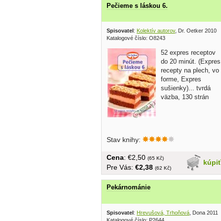
Pečieme s láskou 6.
Spisovatel
:
Kolektív autorov
, Dr. Oetker 2010
Katalogové číslo: O8243
52 expres receptov
do 20 minút. (Expres
recepty na plech, vo
forme, Expres
sušienky)... tvrdá
väzba, 130 strán
Stav knihy:
Cena
: €2,50
(65 Kč)
kúpi
Pre Vás:
€2,38
(62 Kč)
Pekárnománie
Spisovatel
:
Hrevušová, Trhoňová
, Dona 2011
Katalogové číslo: P2644