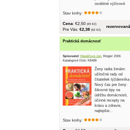
osobitné výživové
účely, atd... brožovaná,...
Stav knihy:
Cena
: €2,50
(65 Kč)
rezervovan
Pre Vás:
€2,38
(62 Kč)
Praktická domácnosť
Spisovatel
:
Klapáčová Jan
, Ringier 2006
Katalogové číslo: K8488
Ženy radia ženám:
užitočné rady od
čitateliek týždenníka
Nový čas pre ženy:
šikovné tipy na
údržbu domácnosti,
účinné recepty na
krásu a zdravie,
najlepšie...
Stav knihy: