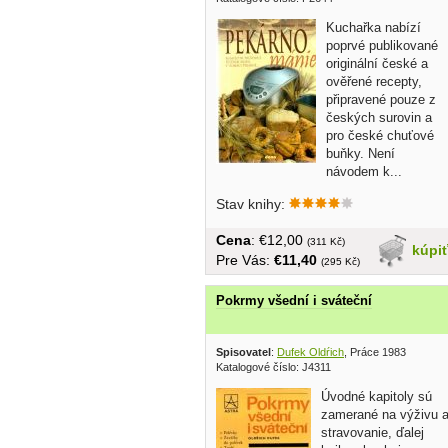
Kuchařka nabízí
poprvé publikované
originální české a
ověřené recepty,
připravené pouze z
českých surovin a
pro české chuťové
buňky. Není
návodem k...
Stav knihy:
Cena
: €12,00
(311 Kč)
kúpi
Pre Vás:
€11,40
(295 Kč)
Pokrmy všední i sváteční
Spisovatel
:
Dufek Oldŕich
, Práce 1983
Katalogové číslo: J4311
Úvodné kapitoly sú
zamerané na výživu 
stravovanie, ďalej