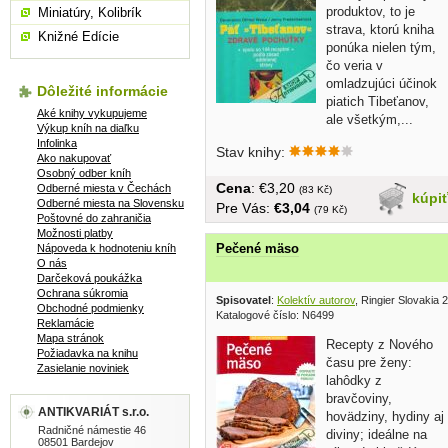
produktov, to je
Miniatúry, Kolibrík
strava, ktorú kniha
Knižné Edície
ponúka nielen tým,
čo veria v
omladzujúci účinok
Dôležité informácie
piatich Tibeťanov,
Aké knihy vykupujeme
ale všetkým,...
Výkup kníh na diaľku
Infolinka
Stav knihy:
Ako nakupovať
Osobný odber kníh
Cena
: €3,20
Odberné miesta v Čechách
(83 Kč)
kúpi
Odberné miesta na Slovensku
Pre Vás:
€3,04
(79 Kč)
Poštovné do zahraničia
Možnosti platby
Pečené mäso
Nápoveda k hodnoteniu kníh
O nás
Darčeková poukážka
Ochrana súkromia
Spisovatel
:
Kolektív autorov
, Ringier Slovakia 
Obchodné podmienky
Katalogové číslo: N6499
Reklamácie
Mapa stránok
Recepty z Nového
Požiadavka na knihu
času pre ženy:
Zasielanie noviniek
lahôdky z
bravčoviny,
ANTIKVARIÁT s.r.o.
hovädziny, hydiny aj
Radničné námestie 46
diviny; ideálne na
08501 Bardejov