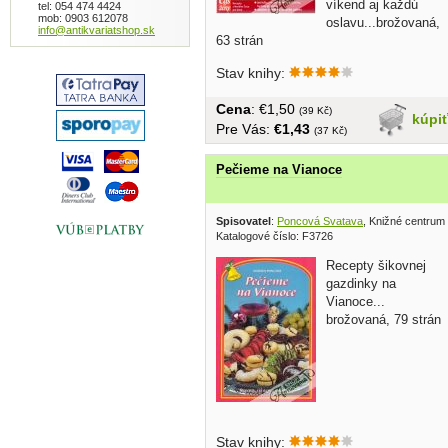
víkend aj každú
tel: 054 474 4424
mob: 0903 612078
oslavu...brožovaná,
info@antikvariatshop.sk
63 strán
Stav knihy:
Cena
: €1,50
(39 Kč)
kúpi
Pre Vás:
€1,43
(37 Kč)
Pečieme na Vianoce
Spisovatel
:
Poncová Svatava
, Knižné centrum
Katalogové číslo: F3726
Recepty šikovnej
gazdinky na
Vianoce...
brožovaná, 79 strán
Stav knihy: