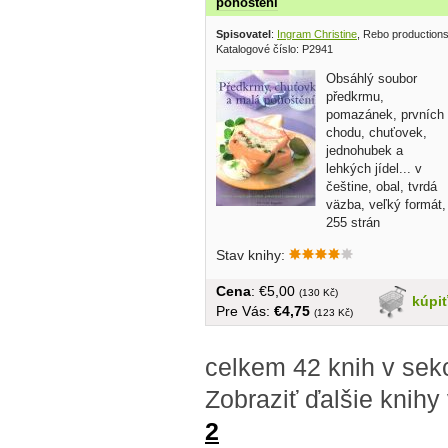
pohoštění
Spisovatel
:
Ingram Christine
, Rebo production
Katalogové číslo: P2941
Obsáhlý soubor
předkrmu,
pomazánek, prvních
chodu, chuťovek,
jednohubek a
lehkých jídel... v
češtine, obal, tvrdá
väzba, veľký formát,
255 strán
Stav knihy:
Cena
: €5,00
(130 Kč)
kúpi
Pre Vás:
€4,75
(123 Kč)
celkem 42 knih v sek
Zobraziť ďalšie knihy
2