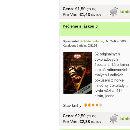
Cena
: €1,50
(39 Kč)
kúpi
Pre Vás:
€1,43
(37 Kč)
Pečieme s láskou 3.
Spisovatel
:
Kolektív autorov
, Dr. Oetker 2006
Katalogové číslo: O8195
52 originálnych
čokoládových
špecialít. Táto kniha
je plná rafinovaných
malých i veľkých
pokušení z horkej i
mliečnej čokolády...
tvrdá väzba, 112
strán, jedna...
Stav knihy:
Cena
: €2,50
(65 Kč)
kúpi
Pre Vás:
€2,38
(62 Kč)