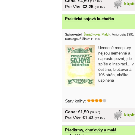
Cena
: €4,50
(117 Kč)
kúpi
Pre Vás:
€2,25
(58 Kč)
Praktická sojová kuchařka
Spisovatel
:
Šimáčková, Malyk
, Ambrosia 1991
Katalogové číslo: P1196
Uvedené receptury
nejsou neměnné a
naprosto pevní, jde
spíše o inspiraci... v
češtine, brožovaná,
106 strán, obálka
ušpinená
Stav knihy:
Cena
: €1,50
(39 Kč)
kúpi
Pre Vás:
€1,43
(37 Kč)
Předkrmy, chuťovky a malá