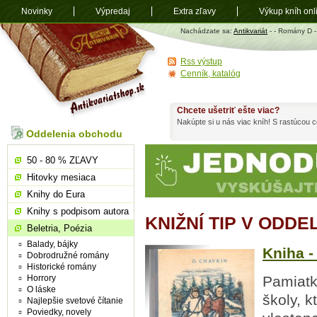
Novinky
Výpredaj
Extra zľavy
Výkup kníh onl
Antikvariát
Nachádzate sa:
Antikvariát
-
- Romány D -
shop.sk
Rss výstup
Cenník, katalóg
Chcete ušetriť ešte viac?
Nakúpte si u nás viac kníh! S rastúcou
Oddelenia obchodu
50 - 80 % ZĽAVY
Hitovky mesiaca
Knihy do Eura
Knihy s podpisom autora
KNIŽNÍ TIP V ODDE
Beletria, Poézia
Balady, bájky
Kniha -
Dobrodružné romány
Historické romány
Horrory
Pamiatk
O láske
školy, k
Najlepšie svetové čítanie
Poviedky, novely