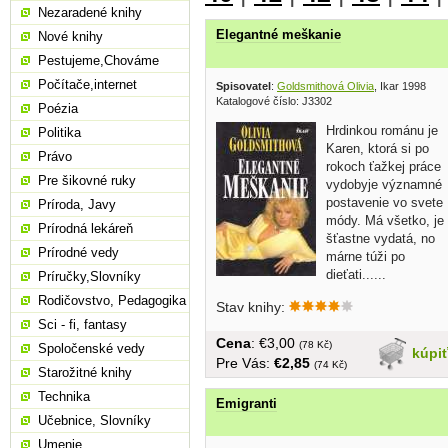
Nezaradené knihy
Elegantné meškanie
Nové knihy
Pestujeme,Chováme
Počítače,internet
Spisovatel
:
Goldsmithová Olivia
, Ikar 1998
Katalogové číslo: J3302
Poézia
Hrdinkou románu je
Politika
Karen, ktorá si po
Právo
rokoch ťažkej práce
Pre šikovné ruky
vydobyje významné
postavenie vo svete
Príroda, Javy
módy. Má všetko, je
Prírodná lekáreň
šťastne vydatá, no
Prírodné vedy
márne túži po
dieťati......
Príručky,Slovníky
Rodičovstvo, Pedagogika
Stav knihy:
Sci - fi, fantasy
Cena
: €3,00
(78 Kč)
Spoločenské vedy
kúpi
Pre Vás:
€2,85
(74 Kč)
Starožitné knihy
Technika
Emigranti
Učebnice, Slovníky
Umenie