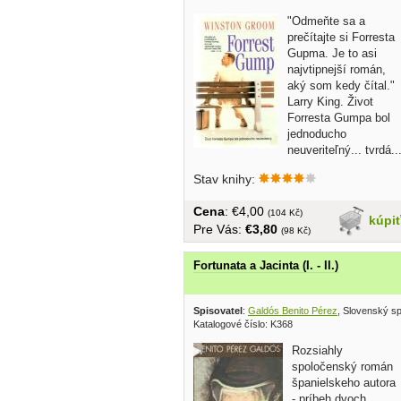
"Odmeňte sa a
prečítajte si Forresta
Gupma. Je to asi
najvtipnejší román,
aký som kedy čítal."
Larry King. Život
Forresta Gumpa bol
jednoducho
neuveriteľný... tvrdá..
Stav knihy:
Cena
: €4,00
(104 Kč)
kúpi
Pre Vás:
€3,80
(98 Kč)
Fortunata a Jacinta (I. - II.)
Spisovatel
:
Galdós Benito Pérez
, Slovenský s
Katalogové číslo: K368
Rozsiahly
spoločenský román
španielskeho autora
- príbeh dvoch