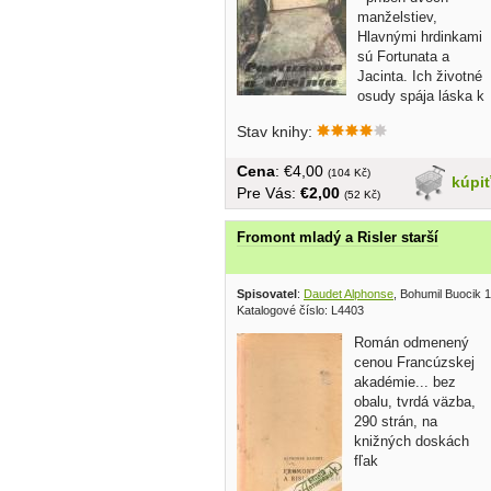
manželstiev,
Hlavnými hrdinkami
sú Fortunata a
Jacinta. Ich životné
osudy spája láska k
jednému...
Stav knihy:
Cena
: €4,00
(104 Kč)
kúpi
Pre Vás:
€2,00
(52 Kč)
Fromont mladý a Risler starší
Spisovatel
:
Daudet Alphonse
, Bohumil Buocik 
Katalogové číslo: L4403
Román odmenený
cenou Francúzskej
akadémie... bez
obalu, tvrdá väzba,
290 strán, na
knižných doskách
fľak