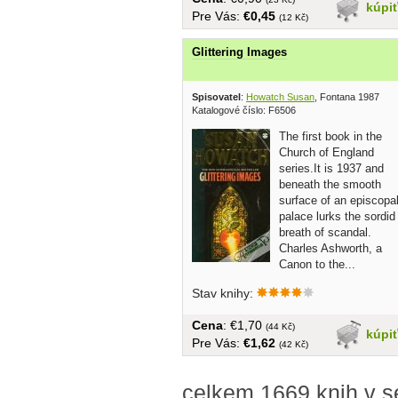
kúpi
Pre Vás:
€0,45
(12 Kč)
Glittering Images
Spisovatel
:
Howatch Susan
, Fontana 1987
Katalogové číslo: F6506
The first book in the
Church of England
series.It is 1937 and
beneath the smooth
surface of an episcopa
palace lurks the sordid
breath of scandal.
Charles Ashworth, a
Canon to the...
Stav knihy:
Cena
: €1,70
(44 Kč)
kúpi
Pre Vás:
€1,62
(42 Kč)
celkem 1669 knih v 