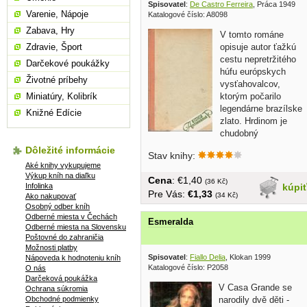
Spisovatel
:
De Castro Ferreira
, Práca 1949
Varenie, Nápoje
Katalogové číslo: A8098
Zabava, Hry
V tomto románe
Zdravie, Šport
opisuje autor ťažkú
cestu nepretržitého
Darčekové poukážky
húfu európskych
Životné príbehy
vysťahovalcov,
Miniatúry, Kolibrík
ktorým počarilo
legendárne brazílske
Knižné Edície
zlato. Hrdinom je
chudobný
portugalský...
Dôležité informácie
Stav knihy:
Aké knihy vykupujeme
Výkup kníh na diaľku
Cena
: €1,40
(36 Kč)
Infolinka
kúpi
Pre Vás:
€1,33
(34 Kč)
Ako nakupovať
Osobný odber kníh
Odberné miesta v Čechách
Esmeralda
Odberné miesta na Slovensku
Poštovné do zahraničia
Možnosti platby
Spisovatel
:
Fiallo Delia
, Klokan 1999
Nápoveda k hodnoteniu kníh
Katalogové číslo: P2058
O nás
Darčeková poukážka
V Casa Grande se
Ochrana súkromia
Obchodné podmienky
narodily dvě děti -