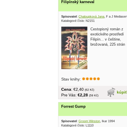
Filipínský karneval
Spisovatel
:
Chaloupková Jana
, F a J Mediaser
Katalogové číslo: N2151
Cestopisný román z
exotického prostředí
Filipín... v češtine,
brožovaná, 225 strán
Stav knihy:
Cena
: €2,40
(62 Kč)
kúpi
Pre Vás:
€2,28
(59 Kč)
Forrest Gump
Spisovatel
:
Groom Winston
, Ikar 1994
Katalogové číslo: L1110