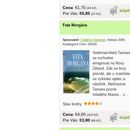
Cena
: €1,70
(44 Kč)
kúpi
Pre Vás:
€0,85
(22 Kč)
Fata Morgána
Spisovatel
:
Challinor Deborah
, Klokan 2006
Katalogové číslo: N5545
Sedmnáctiletá Tamar
se rozhodne
emigrovat na Nový
Zéland. Zde se brzy
provdá, ale z manžela
se vyklube opilec a
násilník. Nešťastná
Tamara pozná
mladého Maora... v...
Stav knihy:
Cena
: €4,00
(104 Kč)
kúpi
Pre Vás:
€3,80
(98 Kč)