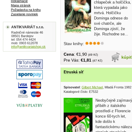
Reklamácie
chlapeček a holčička,
Mapa stránok
která vypadala jako
Požiadavka na knihu
mrtvá. Holčičku
Zasielanie noviniek
Dominga odnese do
své chatrče, ale
ANTIKVARIÁT s.r.o.
Dominga zjistí, že
Radničné námestie 46
žije. Rozhodne se...
08501 Bardejov
tel: 054 474 4424
mob: 0903 612078
Stav knihy:
info@antikvariatshop.sk
Cena
: €1,90
(49 Kč)
kúpi
Pre Vás:
€1,81
(47 Kč)
Etruská síť
Spisovatel
:
Gilbert Michael
, Mladá Fronta 1982
Katalogové číslo: E7532
Neobyčejně zajímav
příběh z italského
prostředí-z Florencie
konce 60-tych let,
kde došlo k
fantastickému nálezu