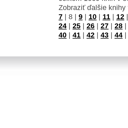
Zobraziť ďalšie knihy
7
|
8
|
9
|
10
|
11
|
12
24
|
25
|
26
|
27
|
28
40
|
41
|
42
|
43
|
44