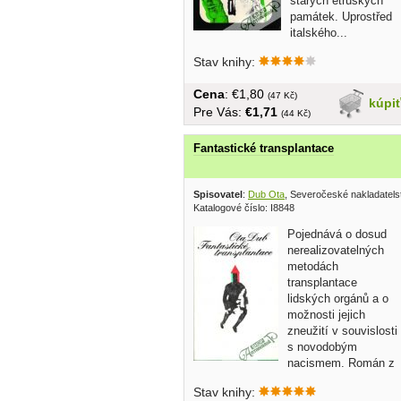
starých etruských
památek. Uprostřed
italského...
Stav knihy:
Cena
: €1,80
(47 Kč)
kúpi
Pre Vás:
€1,71
(44 Kč)
Fantastické transplantace
Spisovatel
:
Dub Ota
, Severočeské nakladatels
Katalogové číslo: I8848
Pojednává o dosud
nerealizovatelných
metodách
transplantace
lidských orgánů a o
možnosti jejich
zneužití v souvislosti
s novodobým
nacismem. Román z
exotického...
Stav knihy: