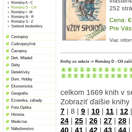
vlastene
Romány A - C
252 str
Romány D - CH
Romány I - M
Romány N - R
Cena: 
Romány S - Z
Svetové bestsellery
Pre Vás
Cestopisy
Viac infor
Cudzojazyčná
Časopisy
Deti, Mládež
Knihy zo sekcie -> Romány D - CH začí
Diéty
A
B
C
Č
D
E
F
G
H
I
J
Detektívky
O
P
Q
R
S
Š
T
U
V
W
X
Dom, Hobby
Ekonomická
celkom 1669 knih v 
Geografia
Zobraziť ďalšie knihy
Ezoterika, záhady
Foto,Optika
7
|
8
|
9
|
10
|
11
|
12
História
24
|
25
|
26
|
27
|
28
Medicína
40
|
41
|
42
|
43
|
44
Náboženstvo