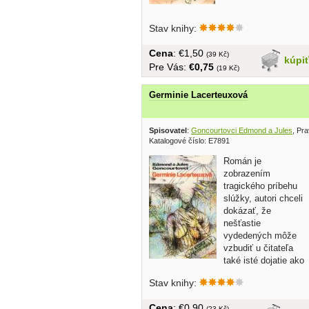
Stav knihy:
Cena
: €1,50
(39 Kč)
kúpi
Pre Vás:
€0,75
(19 Kč)
Germinie Lacerteuxová
Spisovatel
:
Goncourtovci Edmond a Jules
, Pr
Katalogové číslo: E7891
Román je
zobrazením
tragického príbehu
slúžky, autori chceli
dokázať, že
nešťastie
vydedených môže
vzbudiť u čitateľa
také isté dojatie ako
nešťastie ľudí...
Stav knihy:
Cena
: €0,90
(23 Kč)