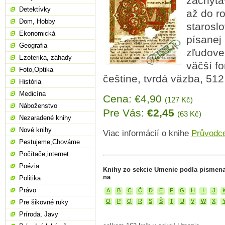
zachytáv
Detektívky
až do r
Dom, Hobby
starosl
Ekonomická
písanej 
Geografia
zľudoven
Ezoterika, záhady
väčší f
Foto,Optika
češtine, tvrdá väzba, 512 
História
Medicína
Cena: €4,90
(127 Kč)
Náboženstvo
Pre Vás:
€2,45
(63 Kč)
Nezaradené knihy
Nové knihy
Viac informácií o knihe
Průvodce
Pestujeme,Chováme
Počítače,internet
Poézia
Knihy zo sekcie Umenie podla pismena
na
Politika
Právo
A
B
C
Č
D
E
F
G
H
I
J
O
P
Q
R
S
Š
T
U
V
W
X
Pre šikovné ruky
Príroda, Javy