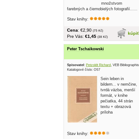
množstvom
farebných a čiernobielých fotografií......
Stav knihy:
Cena
: €2,90
(75 Kč)
kúpi
Pre Vás:
€1,45
(38 Kč)
Peter Tschaikowski
Spisovatel
:
Petzoldt Richard
, VEB Bibliographis
Katalogové číslo: O57
Sein leben in
bildern... v nemčine,
tvrdá väzba, menší
formát, v knihe
pečiatka, 44 strán
textu + obrazová
príloha
Stav knihy: