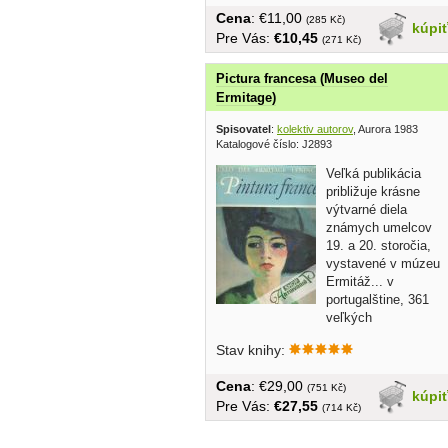
Cena
: €11,00
(285 Kč)
kúpi
Pre Vás:
€10,45
(271 Kč)
Pictura francesa (Museo del
Ermitage)
Spisovatel
:
kolektiv autorov
, Aurora 1983
Katalogové číslo: J2893
Veľká publikácia
približuje krásne
výtvarné diela
známych umelcov
19. a 20. storočia,
vystavené v múzeu
Ermitáž... v
portugalštine, 361
veľkých
reprodukcií,...
Stav knihy:
Cena
: €29,00
(751 Kč)
kúpi
Pre Vás:
€27,55
(714 Kč)