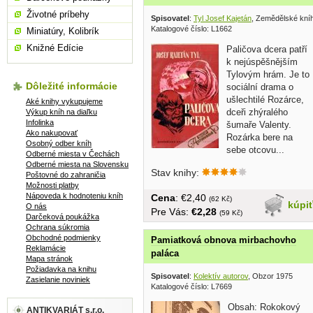
Životné príbehy
Spisovatel
:
Tyl Josef Kajetán
, Zemědělské kní
Katalogové číslo: L1662
Miniatúry, Kolibrík
Knižné Edície
Paličova dcera patří
k nejúspěšnějším
Tylovým hrám. Je to
Dôležité informácie
sociální drama o
ušlechtilé Rozárce,
Aké knihy vykupujeme
dceři zhýralého
Výkup kníh na diaľku
Infolinka
šumaře Valenty.
Ako nakupovať
Rozárka bere na
Osobný odber kníh
sebe otcovu...
Odberné miesta v Čechách
Odberné miesta na Slovensku
Stav knihy:
Poštovné do zahraničia
Možnosti platby
Nápoveda k hodnoteniu kníh
Cena
: €2,40
(62 Kč)
kúpi
O nás
Pre Vás:
€2,28
(59 Kč)
Darčeková poukážka
Ochrana súkromia
Obchodné podmienky
Pamiatková obnova mirbachovho
Reklamácie
paláca
Mapa stránok
Požiadavka na knihu
Spisovatel
:
Kolektív autorov
, Obzor 1975
Zasielanie noviniek
Katalogové číslo: L7669
Obsah: Rokokový
ANTIKVARIÁT s.r.o.