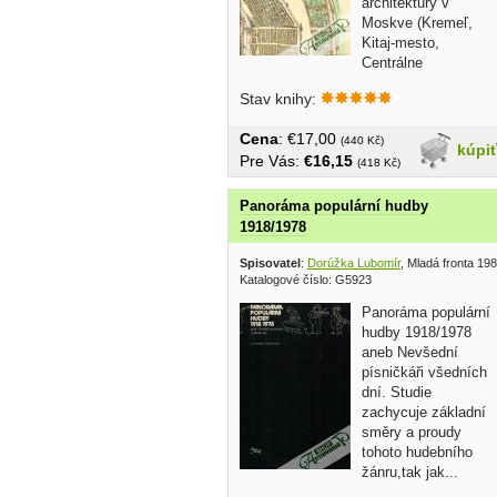
architektúry v
Moskve (Kremeľ,
Kitaj-mesto,
Centrálne
námestia).... veľký formát, v...
Stav knihy:
Cena
: €17,00
(440 Kč)
kúpi
Pre Vás:
€16,15
(418 Kč)
Panoráma populární hudby
1918/1978
Spisovatel
:
Dorúžka Lubomír
, Mladá fronta 19
Katalogové číslo: G5923
Panoráma populární
hudby 1918/1978
aneb Nevšední
písničkáři všedních
dní. Studie
zachycuje základní
směry a proudy
tohoto hudebního
žánru,tak jak...