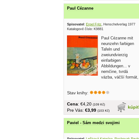
Paul Cézanne
Spisovatel
:
Erpel Fritz
, Henschelverlag 1977
Katalogové číslo: K9881
Paul Cézanne mit
neunzehn farbigen
Tafeln und
zweiundvierzig
einfarbigen
Abbildungen... v
nemčine, tvrdá
väzba, väčší formát,
Stav knihy:
Cena
: €4,20
(109 Kč)
kúpi
Pre Vás:
€3,99
(103 Kč)
Paviel - Sám medzi svojimi
Spisovatel
:
Lešková Katarína, Rochnyak Pavl