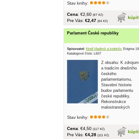
Stav knihy:
Cena
: €2,60
(67 Kč)
kúpi
Pre Vás:
€2,47
(64 Kč)
Parlament České republiky
Spisovatel
:
Kindl Vladimír a kolektív
, Enigma 1
Katalogové číslo: L607
Z obsahu: K zdrojum
a tradicím dnešního
českého
parlamentarismu,
Stavební historie
budov parlamentu
české republiky,
Rekonstrukce
malostranských
palácu pro poslaneckou...
Stav knihy:
Cena
: €4,50
(117 Kč)
kúpi
Pre Vás:
€4,28
(111 Kč)