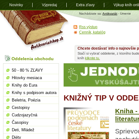
Novinky
Výpredaj
Extra zľavy
Výkup kníh onl
Antikvariát
Nachádzate sa:
Antikvariát
- Umenie
shop.sk
Rss výstup
Cenník, katalóg
Chcete dostávať info o najnovšie p
Stačí si vybrať oddelenie, z ktorého bud
Oddelenia obchodu
kníh
kliknite tu.
50 - 80 % ZĽAVY
Hitovky mesiaca
Knihy do Eura
Knihy s podpisom autora
KNIŽNÝ TIP V ODD
Beletria, Poézia
Cestopisy
Kniha -
Cudzojazyčná
literatu
Časopisy
Deti, Mládež
Sprievod
Diéty