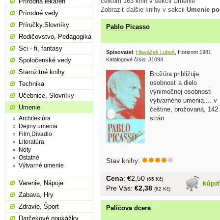
celkom 163 knih v sekcii Umenie
Prírodná lekáreň
Zobraziť ďalšie knihy v sekcii
Umenie po
Prírodné vedy
Príručky,Slovníky
Pablo Picasso
Rodičovstvo, Pedagogika
Sci - fi, fantasy
Spisovatel
:
Hlaváček Luboš
, Horizont 1981
Katalogové číslo: J1094
Spoločenské vedy
Starožitné knihy
Brožúra približuje
osobnosť a dielo
Technika
výnimočnej osobnosti
Učebnice, Slovníky
výtvarného umenia.... v
Umenie
češtine, brožovaná, 142
strán
Architektúra
Dejiny umenia
Film,Divadlo
Literatúra
Noty
Ostatné
Stav knihy:
Výtvarné umenie
Cena
: €2,50
(65 Kč)
kúpi
Varenie, Nápoje
Pre Vás:
€2,38
(62 Kč)
Zabava, Hry
Zdravie, Šport
Paličova dcera
Darčekové poukážky