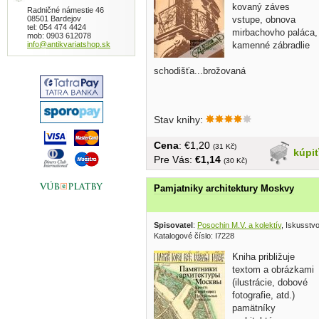
kovaný záves
Radničné námestie 46
08501 Bardejov
vstupe, obnova
tel: 054 474 4424
mirbachovho paláca,
mob: 0903 612078
info@antikvariatshop.sk
kamenné zábradlie
schodišťa...brožovaná
Stav knihy:
Cena
: €1,20
(31 Kč)
kúpi
Pre Vás:
€1,14
(30 Kč)
Pamjatniky architektury Moskvy
Spisovatel
:
Posochin M.V. a kolektív
, Iskusstv
Katalogové číslo: I7228
Kniha približuje
textom a obrázkami
(ilustrácie, dobové
fotografie, atd.)
pamätníky