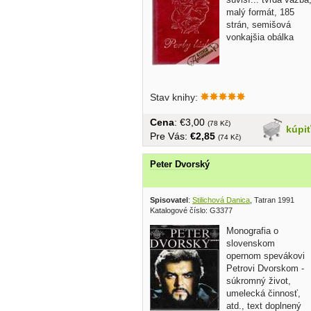
malý formát, 185
strán, semišová
vonkajšia obálka
Stav knihy:
Cena
: €3,00
(78 Kč)
kúpi
Pre Vás:
€2,85
(74 Kč)
Peter Dvorský
Spisovatel
:
Stilichová Danica
, Tatran 1991
Katalogové číslo: G3377
Monografia o
slovenskom
opernom spevákovi
Petrovi Dvorskom -
súkromný život,
umelecká činnosť,
atd., text doplnený