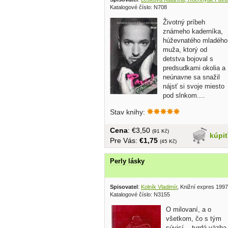
Katalogové číslo: N708
Životný príbeh
známeho kaderníka,
húževnatého mladého
muža, ktorý od
detstva bojoval s
predsudkami okolia a
neúnavne sa snažil
nájsť si svoje miesto
pod slnkom....
Stav knihy:
Cena
: €3,50
(91 Kč)
kúpi
Pre Vás:
€1,75
(45 Kč)
Perly lásky
Spisovatel
:
Kolník Vladimír
, Knižní expres 1997
Katalogové číslo: N3155
O milovaní, a o
všetkom, čo s tým
súvisí... tvrdá väzba