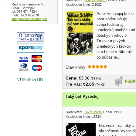
Spisovatel
:
Schiffer William
, Obzor 1989
Radničné námestie 46
Katalogové číslo: O1032
08501 Bardejov
tel: 054 474 4424
Autor vo svojej knihe
mob: 0903 612078
nám sprístupňuje
info@antikvariatshop.sk
svoju ľudskú aj
umeleckú anabázu od
detských rokov v
Trnave a prvých
umeleckých krokov,
ako herec v Nitre až
po súčasné...
Stav knihy:
Cena
: €3,00
(78 Kč)
kúpi
Pre Vás:
€2,85
(74 Kč)
Taký bol Vysockij
Spisovatel
:
Tokár Milan
, Obzor 1990
Katalogové číslo: L5234
Dozvedieť sa, aký v
skutočnosti Vysockij