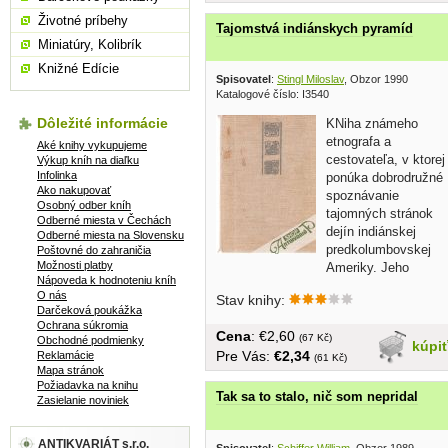
Životné príbehy
Tajomstvá indiánskych pyramíd
Miniatúry, Kolibrík
Knižné Edície
Spisovatel
:
Stingl Miloslav
, Obzor 1990
Katalogové číslo: I3540
Dôležité informácie
KNiha známeho
etnografa a
Aké knihy vykupujeme
cestovateľa, v ktorej
Výkup kníh na diaľku
Infolinka
ponúka dobrodružné
Ako nakupovať
spoznávanie
Osobný odber kníh
tajomných stránok
Odberné miesta v Čechách
dejín indiánskej
Odberné miesta na Slovensku
predkolumbovskej
Poštovné do zahraničia
Možnosti platby
Ameriky. Jeho
Nápoveda k hodnoteniu kníh
zásluhou objavujeme...
O nás
Stav knihy:
Darčeková poukážka
Ochrana súkromia
Cena
: €2,60
(67 Kč)
Obchodné podmienky
kúpi
Pre Vás:
€2,34
Reklamácie
(61 Kč)
Mapa stránok
Požiadavka na knihu
Tak sa to stalo, nič som nepridal
Zasielanie noviniek
ANTIKVARIÁT s.r.o.