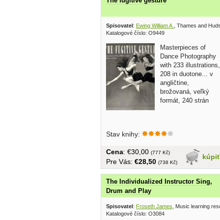
The fugitive gesture
Spisovatel
:
Ewing William A.
, Thames and Hud
Katalogové číslo: O9449
Masterpieces of
Dance Photography
with 233 illustrations,
208 in duotone... v
angličtine,
brožovaná, veľký
formát, 240 strán
Stav knihy:
Cena
: €30,00
(777 Kč)
kúpi
Pre Vás:
€28,50
(738 Kč)
The Individualized Instructor Sing,
Drum and Play
Spisovatel
:
Froseth James
, Music learning res
Katalogové číslo: O3084