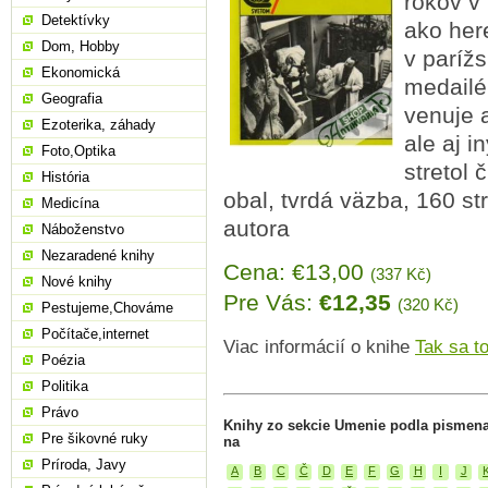
rokov v
Detektívky
ako her
Dom, Hobby
v paríž
Ekonomická
medailé
Geografia
venuje
Ezoterika, záhady
ale aj 
Foto,Optika
stretol 
História
obal, tvrdá väzba, 160 s
Medicína
autora
Náboženstvo
Nezaradené knihy
Cena: €13,00
(337 Kč)
Nové knihy
Pre Vás:
€12,35
(320 Kč)
Pestujeme,Chováme
Počítače,internet
Viac informácií o knihe
Tak sa to
Poézia
Politika
Právo
Knihy zo sekcie Umenie podla pismena
Pre šikovné ruky
na
Príroda, Javy
A
B
C
Č
D
E
F
G
H
I
J