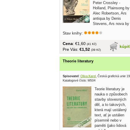
Peter Crossley -
Holland, Plainsong by
Alec Robertson, Ars
antiqua by Denis
Stevens, Ars nova by
Gilbert...
Stav knihy:
Cena
: €1,60
(41 Kč)
kúpi
Pre Vás:
€1,52
(39 Kč)
Theorie literatury
Spisovatel
:
Oliva Karel
, Česká grafická unie 1
Katalogové číslo: M504
Teorie literatury je
nauka o způsobech
stavby slovesných
děl, a to takových,
která mají ustálený
text, ať je ustálen
písemně nebo v
paměti (jako lidová