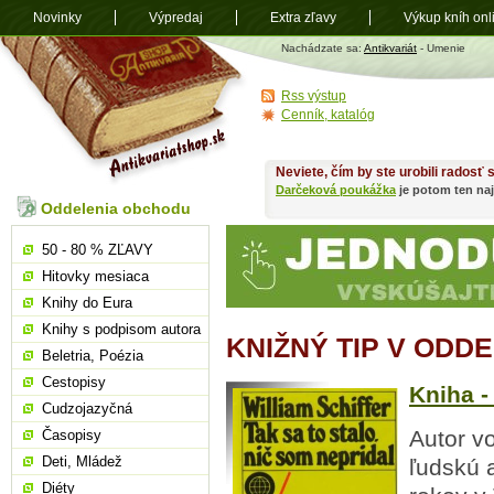
Novinky
Výpredaj
Extra zľavy
Výkup kníh onl
Antikvariát
Nachádzate sa:
Antikvariát
- Umenie
shop.sk
Rss výstup
Cenník, katalóg
Neviete, čím by ste urobili radosť
Darčeková poukážka
je potom ten naj
Oddelenia obchodu
50 - 80 % ZĽAVY
Hitovky mesiaca
Knihy do Eura
Knihy s podpisom autora
KNIŽNÝ TIP V ODD
Beletria, Poézia
Cestopisy
Kniha -
Cudzojazyčná
Autor v
Časopisy
Deti, Mládež
ľudskú 
Diéty