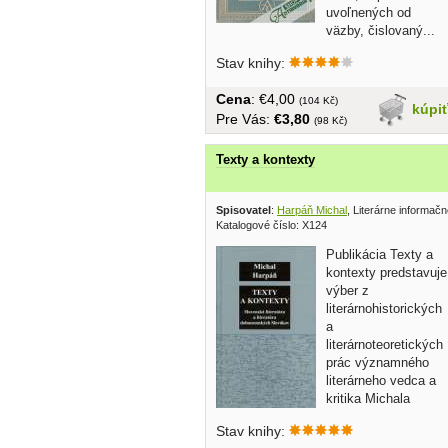
uvoľnených od
väzby, čislovaný...
Stav knihy:
Cena
: €4,00
(104 Kč)
kúpi
Pre Vás:
€3,80
(98 Kč)
Texty a kontexty
Spisovatel
:
Harpáň Michal
, Literárne informač
Katalogové číslo: X124
Publikácia Texty a
kontexty predstavuje
výber z
literárnohistorických
a
literárnoteoretických
prác významného
literárneho vedca a
kritika Michala
Harpáňa, profesora...
Stav knihy: