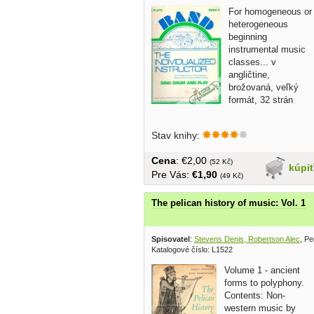
For homogeneous or
heterogeneous
beginning
instrumental music
classes... v
angličtine,
brožovaná, veľký
formát, 32 strán
Stav knihy:
Cena
: €2,00
(52 Kč)
kúpi
Pre Vás:
€1,90
(49 Kč)
The pelican history of music: Vol. 1
Spisovatel
:
Stevens Denis, Robertson Alec
, P
Katalogové číslo: L1522
Volume 1 - ancient
forms to polyphony.
Contents: Non-
western music by