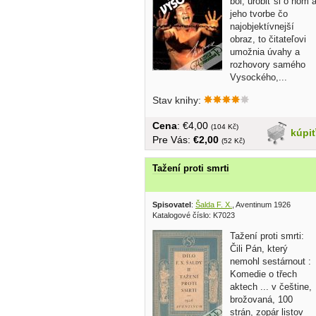
bol, urobiť si o ňom 
jeho tvorbe čo
najobjektívnejší
obraz, to čitateľovi
umožnia úvahy a
rozhovory samého
Vysockého,...
Stav knihy:
Cena
: €4,00
(104 Kč)
kúpi
Pre Vás:
€2,00
(52 Kč)
Tažení proti smrti
Spisovatel
:
Šalda F. X.
, Aventinum 1926
Katalogové číslo: K7023
Tažení proti smrti:
Čili Pán, který
nemohl sestárnout :
Komedie o třech
aktech ... v češtine,
brožovaná, 100
strán, zopár listov