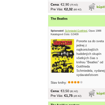
Cena
: €2,90
(75 Kč)
kúpi
Pre Vás:
€2,32
(60 Kč)
The Beatles
Spisovatel
:
Schmiedel Gottfried
, Opus 1988
Katalogové číslo: G3409
Ponorte sa do sveta
jednej z
najikonickejších
hudobných skupín
všetkých čias s
knihou "Beatles" od
Gottfrieda
Schmiedela, vydanej
vydavateľstvom
Opus Bratislava. Táto...
Stav knihy:
Cena
: €3,50
(91 Kč)
kúpi
Pre Vás:
€1,75
(45 Kč)