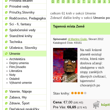
Prírodná lekáreň
O
P
Q
R
S
Š
T
U
V
W
X
Prírodné vedy
Príručky,Slovníky
celkom 61 knih v sekcii Umenie
Zobraziť ďalšie knihy v sekcii
Umenie po
Rodičovstvo, Pedagogika
Sci - fi, fantasy
Tajemná místa Země
Spoločenské vedy
Starožitné knihy
Spisovatel
:
di Martino Giulio
, Slovart 2012
Technika
Katalogové číslo: K9161
Učebnice, Slovníky
Na naší krásné
Umenie
planetě existují
místa, která nám
Architektúra
doslova učarují:
Dejiny umenia
Film,Divadlo
sledujeme v nich
Literatúra
stopy zaniklých
Noty
dávných civilizací,
Ostatné
tajemnství
Výtvarné umenie
chovaných po
staletí, nikdy...
Varenie, Nápoje
Stav knihy:
Zabava, Hry
Cena
: €7,00
(181 Kč)
Zdravie, Šport
kúpi
Pre Vás:
€6,65
(172 Kč)
Darčekové poukážky