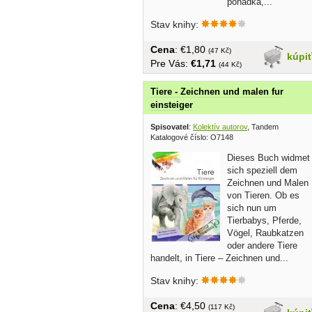
pohádka,...
Stav knihy:
Cena
: €1,80
(47 Kč)
kúpi
Pre Vás:
€1,71
(44 Kč)
Tiere - Zeichnen und malen fur
einsteiger
Spisovatel
:
Kolektív autorov
, Tandem
Katalogové číslo: O7148
Dieses Buch widmet
sich speziell dem
Zeichnen und Malen
von Tieren. Ob es
sich nun um
Tierbabys, Pferde,
Vögel, Raubkatzen
oder andere Tiere
handelt, in Tiere – Zeichnen und...
Stav knihy:
Cena
: €4,50
(117 Kč)