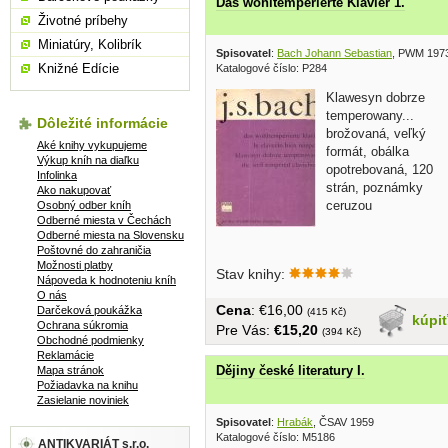
Das wohltemperierte Klavier 1.
Životné príbehy
Miniatúry, Kolibrík
Spisovatel
:
Bach Johann Sebastian
, PWM 197
Knižné Edície
Katalogové číslo: P284
Klawesyn dobrze
temperowany...
Dôležité informácie
brožovaná, veľký
Aké knihy vykupujeme
formát, obálka
Výkup kníh na diaľku
opotrebovaná, 120
Infolinka
strán, poznámky
Ako nakupovať
ceruzou
Osobný odber kníh
Odberné miesta v Čechách
Odberné miesta na Slovensku
Poštovné do zahraničia
Možnosti platby
Stav knihy:
Nápoveda k hodnoteniu kníh
O nás
Cena
: €16,00
Darčeková poukážka
(415 Kč)
kúpi
Ochrana súkromia
Pre Vás:
€15,20
(394 Kč)
Obchodné podmienky
Reklamácie
Dějiny české literatury I.
Mapa stránok
Požiadavka na knihu
Zasielanie noviniek
Spisovatel
:
Hrabák
, ČSAV 1959
Katalogové číslo: M5186
ANTIKVARIÁT s.r.o.