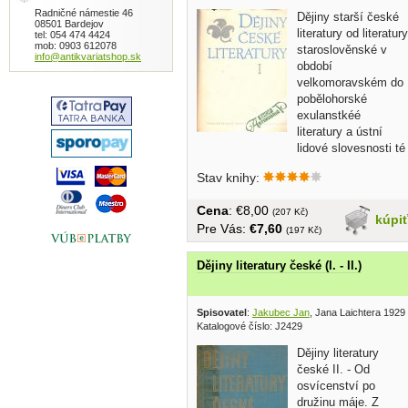
Radničné námestie 46
Dějiny starší české
08501 Bardejov
literatury od literatury
tel: 054 474 4424
mob: 0903 612078
staroslověnské v
info@antikvariatshop.sk
období
velkomoravském do
pobělohorské
exulanstkéé
literatury a ústní
lidové slovesnosti té
doby... v...
Stav knihy:
Cena
: €8,00
(207 Kč)
kúpi
Pre Vás:
€7,60
(197 Kč)
Dějiny literatury české (I. - II.)
Spisovatel
:
Jakubec Jan
, Jana Laichtera 1929
Katalogové číslo: J2429
Dějiny literatury
české II. - Od
osvícenství po
družinu máje. Z