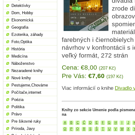
divadla
Detektívky
zrode di
Dom, Hobby
obrazov
Ekonomická
spomien
Geografia
materiá
Ezoterika, záhady
farebných i čiernobielych
Foto,Optika
návrhov v konfrontácii s i
História
veľký formát, 272 strán
Medicína
Náboženstvo
Cena: €8,00
(207 Kč)
Nezaradené knihy
Pre Vás:
€7,60
(197 Kč)
Nové knihy
Pestujeme,Chováme
Viac informácií o knihe
Divadlo 
Počítače,internet
Poézia
Politika
Knihy zo sekcie Umenie podla pismena
Právo
na
Pre šikovné ruky
A
B
C
Č
D
E
F
G
H
I
J
Príroda, Javy
O
P
Q
R
S
Š
T
U
V
W
X