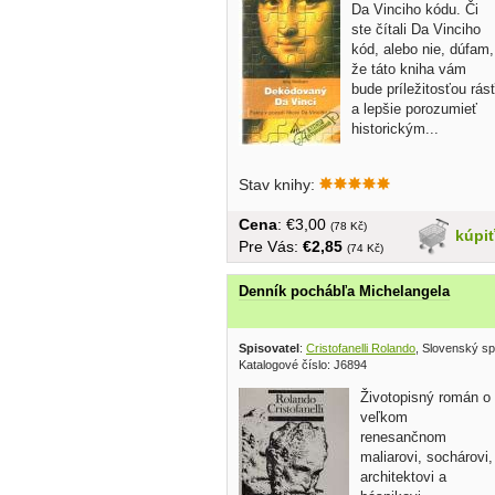
Da Vinciho kódu. Či
ste čítali Da Vinciho
kód, alebo nie, dúfam,
že táto kniha vám
bude príležitosťou rás
a lepšie porozumieť
historickým...
Stav knihy:
Cena
: €3,00
(78 Kč)
kúpi
Pre Vás:
€2,85
(74 Kč)
Denník pochábľa Michelangela
Spisovatel
:
Cristofanelli Rolando
, Slovenský sp
Katalogové číslo: J6894
Životopisný román o
veľkom
renesančnom
maliarovi, sochárovi,
architektovi a