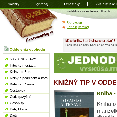
Novinky
Výpredaj
Extra zľavy
Výkup kníh onl
Antikvariát
Nachádzate sa:
Antikvariát
- Umenie
shop.sk
Rss výstup
Cenník, katalóg
Máte knihy, ktoré chcete predať ?
Ponúknite ich nám. Radi ich od Vás odkú
Oddelenia obchodu
50 - 80 % ZĽAVY
Hitovky mesiaca
Knihy do Eura
Knihy s podpisom autora
KNIŽNÝ TIP V ODD
Beletria, Poézia
Cestopisy
Kniha -
Cudzojazyčná
Kniha o
Časopisy
Deti, Mládež
manželk
Diéty