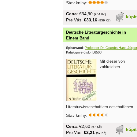
Stav knihy:
Cena
: €34,90
(904 Kč)
kúpi
Pre Vás:
€33,16
(859 Kč)
Deutsche Literaturgeschichte in
Einem Band
Spisovatel
:
Professor Dr. Geerdts Hans Jürge
Katalogové číslo: L6508
Mit dieser von
zahlreichen
Literaturwissenchaftlern geschaffenen,
zumeist in Arbeitsgemeinschaften
Stav knihy:
entwickelten einbändigen Geschichte
der deutschen Literatur von ihren
Cena
: €2,60
(67 Kč)
Anfängen...
kúpi
Pre Vás:
€2,21
(57 Kč)