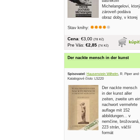
básnikovi
Michelangelovi, ktor
zároveň podáva
obraz doby, v ktorej
umelec žil... obal,...
Stav knihy:
Cena
: €3,00
(78 Kč)
kúpi
Pre Vás:
€2,85
(74 Kč)
Der nackte mensch in der kunst
Spisovatel
:
Hausenstein Wilhelm
, R. Piper and
Katalogové číslo: L5220
Der nackte mensch
in der kunst aller
zeiten, zweite um ei
nachwort vermehrte
auflage mit 152
abbildungen... v
nemčine, brožovaná,
223 strán, väčší
formát