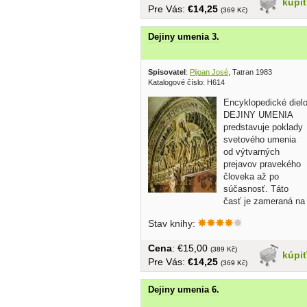
kúpi
Pre Vás:
€14,25
(369 Kč)
Dejiny umenia 3.
Spisovatel
:
Pijoan José
, Tatran 1983
Katalogové číslo: H614
Encyklopedické diel
DEJINY UMENIA
predstavuje poklady
svetového umenia
od výtvarných
prejavov pravekého
človeka až po
súčasnosť. Táto
časť je zameraná na
pravek,...
Stav knihy:
Cena
: €15,00
(389 Kč)
kúpi
Pre Vás:
€14,25
(369 Kč)
Dejiny umenia 6.