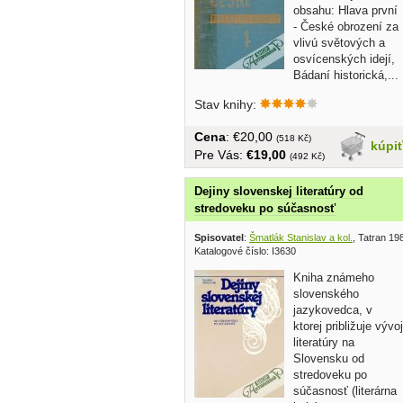
obsahu: Hlava první
- České obrození za
vlivú světových a
osvícenských idejí,
Bádaní historická,...
Stav knihy:
Cena
: €20,00
(518 Kč)
kúpi
Pre Vás:
€19,00
(492 Kč)
Dejiny slovenskej literatúry od
stredoveku po súčasnosť
Spisovatel
:
Šmatlák Stanislav a kol.
, Tatran 19
Katalogové číslo: I3630
Kniha známeho
slovenského
jazykovedca, v
ktorej približuje vývoj
literatúry na
Slovensku od
stredoveku po
súčasnosť (literárna