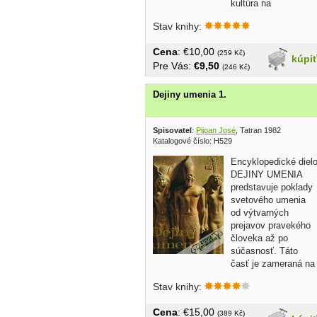
kultúra na
stredovekom Slovensku,...
Stav knihy:
Cena
: €10,00
(259 Kč)
kúpi
Pre Vás:
€9,50
(246 Kč)
Dejiny umenia 1.
Spisovatel
:
Pijoan José
, Tatran 1982
Katalogové číslo: H529
Encyklopedické diel
DEJINY UMENIA
predstavuje poklady
svetového umenia
od výtvarných
prejavov pravekého
človeka až po
súčasnosť. Táto
časť je zameraná na
pravek,...
Stav knihy:
Cena
: €15,00
(389 Kč)