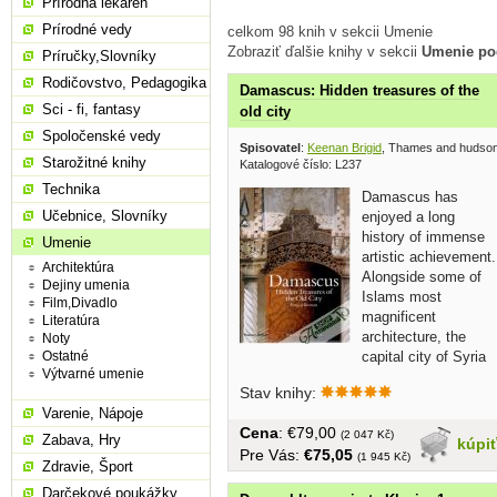
Prírodná lekáreň
Prírodné vedy
celkom 98 knih v sekcii Umenie
Zobraziť ďalšie knihy v sekcii
Umenie po
Príručky,Slovníky
Rodičovstvo, Pedagogika
Damascus: Hidden treasures of the
Sci - fi, fantasy
old city
Spoločenské vedy
Spisovatel
:
Keenan Brigid
, Thames and hudso
Starožitné knihy
Katalogové číslo: L237
Technika
Damascus has
Učebnice, Slovníky
enjoyed a long
history of immense
Umenie
artistic achievement.
Architektúra
Alongside some of
Dejiny umenia
Islams most
Film,Divadlo
magnificent
Literatúra
architecture, the
Noty
capital city of Syria
Ostatné
Výtvarné umenie
can also boast a heritage of...
Stav knihy:
Varenie, Nápoje
Cena
: €79,00
(2 047 Kč)
Zabava, Hry
kúpi
Pre Vás:
€75,05
(1 945 Kč)
Zdravie, Šport
Darčekové poukážky