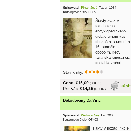
Spisovatel
:
Pijoan José
, Tatran 1984
Katalogové číslo: H665
Šiesty zväzok
rozsiahleho
encyklopedického
diela o umení vás
oboznámi s umením
16. storočia, s
obdobím, kedy
talianska renesancia
dosiahla vrchol
rozkvetu. Ponúka...
Stav knihy:
Cena
: €15,00
(389 Kč)
kúpi
Pre Vás:
€14,25
(369 Kč)
Dekódovaný Da Vinci
Spisovatel
:
Welborn Amy
, Lúč 2006
Katalogové číslo: O5493
Fakty v pozadí fikcie