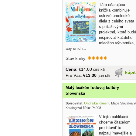
Táto očarujúca
knižka kombinuje
oslnivé umelecké
diela z celého sveta
s príťažlivými
projektmi, ktoré budú
inšpirovať každého
mladého výtvarníka,
aby si ich...
Stav knihy:
Cena
: €14,00
(363 Kč)
kúpi
Pre Vás:
€13,30
(345 Kč)
Malý lexikón ľudovej kultúry
Slovenska
Spisovatel
:
Ondrejka Kliment
, Mapa Slovakia 
Katalogové číslo: P4998
V tejto publikácii
chceme čitateľom
predstaviť to
najzaujímavejšie a