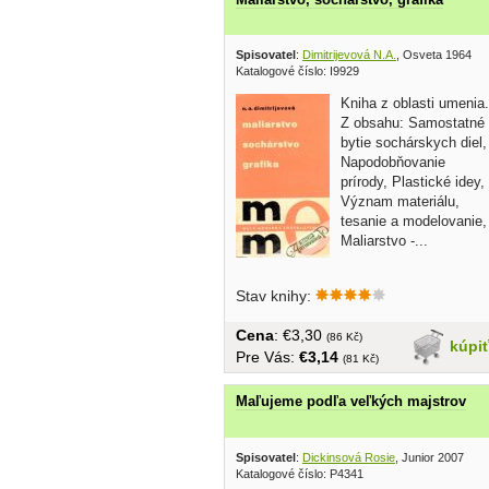
Spisovatel
:
Dimitrijevová N.A.
, Osveta 1964
Katalogové číslo: I9929
Kniha z oblasti umenia.
Z obsahu: Samostatné
bytie sochárskych diel,
Napodobňovanie
prírody, Plastické idey,
Význam materiálu,
tesanie a modelovanie,
Maliarstvo -...
Stav knihy:
Cena
: €3,30
(86 Kč)
kúpi
Pre Vás:
€3,14
(81 Kč)
Maľujeme podľa veľkých majstrov
Spisovatel
:
Dickinsová Rosie
, Junior 2007
Katalogové číslo: P4341