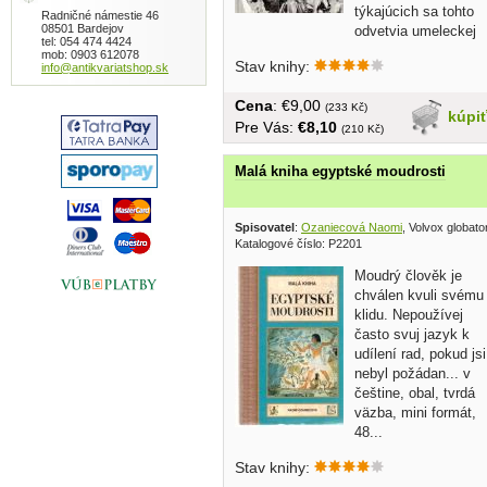
týkajúcich sa tohto
Radničné námestie 46
08501 Bardejov
odvetvia umeleckej
tel: 054 474 4424
tvorby......
mob: 0903 612078
Stav knihy:
info@antikvariatshop.sk
Cena
: €9,00
(233 Kč)
kúpi
Pre Vás:
€8,10
(210 Kč)
Malá kniha egyptské moudrosti
Spisovatel
:
Ozaniecová Naomi
, Volvox globato
Katalogové číslo: P2201
Moudrý člověk je
chválen kvuli svému
klidu. Nepoužívej
často svuj jazyk k
udílení rad, pokud jsi
nebyl požádan... v
češtine, obal, tvrdá
väzba, mini formát,
48...
Stav knihy: