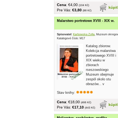
Cena
: €4,00
(104 Kč)
kúpi
Pre Vás:
€3,80
(98 Kč)
Malarstwo portretowe XVIII - XIX w.
Spisovatel
:
Karbowska Zofia
, Muzeum okrego
Katalogové číslo: M17
Katalog zbiorow.
Kolekcja malarstwa
portretowego XVIII i
XIX wieku w
zbiorach
rseszowskiego
Muzeum obejmuje
zespól okolo stu
obrazów... v
poľštine, tvrdá väzba, veľký...
Stav knihy:
Cena
: €18,00
(466 Kč)
kúpi
Pre Vás:
€17,10
(443 Kč)
Maliarstvo, sochárstvo, grafika