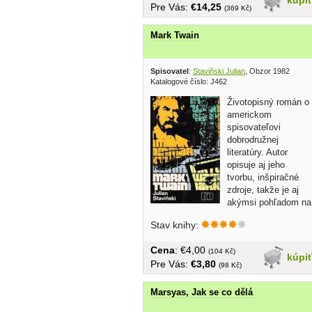
Pre Vás:
€14,25
(369 Kč)
Mark Twain
Spisovatel
:
Staviňski Julian
, Obzor 1982
Katalogové číslo: J462
Životopisný román o
americkom
spisovateľovi
dobrodružnej
literatúry. Autor
opisuje aj jeho
tvorbu, inšpiračné
zdroje, takže je aj
akýmsi pohľadom na
úsek dejín v...
Stav knihy:
Cena
: €4,00
(104 Kč)
kúpi
Pre Vás:
€3,80
(98 Kč)
Marsyas, Jak se co dělá