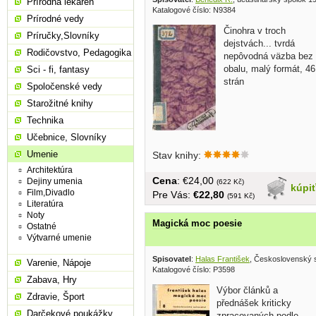
Prírodná lekáreň
Katalogové číslo: N9384
Prírodné vedy
Činohra v troch
Príručky,Slovníky
dejstvách... tvrdá
Rodičovstvo, Pedagogika
nepôvodná väzba bez
obalu, malý formát, 46
Sci - fi, fantasy
strán
Spoločenské vedy
Starožitné knihy
Technika
Učebnice, Slovníky
Umenie
Stav knihy:
Architektúra
Cena
: €24,00
Dejiny umenia
(622 Kč)
kúpi
Film,Divadlo
Pre Vás:
€22,80
(591 Kč)
Literatúra
Noty
Magická moc poesie
Ostatné
Výtvarné umenie
Spisovatel
:
Halas František
, Československý s
Varenie, Nápoje
Katalogové číslo: P3598
Zabava, Hry
Výbor článků a
Zdravie, Šport
přednášek kriticky
Darčekové poukážky
zpracovaných podle