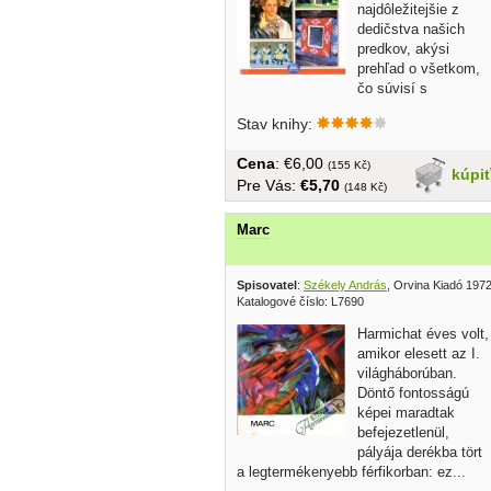
najdôležitejšie z
dedičstva našich
predkov, akýsi
prehľad o všetkom,
čo súvisí s
ľudovou...
Stav knihy:
Cena
: €6,00
(155 Kč)
kúpi
Pre Vás:
€5,70
(148 Kč)
Marc
Spisovatel
:
Székely András
, Orvina Kiadó 197
Katalogové číslo: L7690
Harmichat éves volt,
amikor elesett az I.
világháborúban.
Döntő fontosságú
képei maradtak
befejezetlenül,
pályája derékba tört
a legtermékenyebb férfikorban: ez...