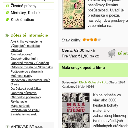
básníkovy literární
Životné príbehy
pozůstalosti. Uvádí jej
Miniatúry, Kolibrík
přednáška o poezii,
Knižné Edície
následují dva proslovy a
vzpomínka na...
Dôležité informácie
Stav knihy:
Aké knihy vykupujeme
Výkup kníh na diaľku
Cena
: €2,00
Infolinka
(52 Kč)
kúpi
Ako nakupovať
Pre Vás:
€1,90
(49 Kč)
Osobný odber kníh
Odberné miesta v Čechách
Odberné miesta na Slovensku
Malá encyklopédia filmu
Poštovné do zahraničia
Možnosti platby
Nápoveda k hodnoteniu kníh
Spisovatel
:
Blech Richard a kol.
, Obzor 1974
O nás
Katalogové číslo: I4936
Darčeková poukážka
Ochrana súkromia
Kniha prináša vo
Obchodné podmienky
viac ako 3000
Reklamácie
heslách bohatý
Mapa stránok
Požiadavka na knihu
materiál o
Zasielanie noviniek
zahraničnej filmovej
tvorbe a všetkých
základných otázkac
ANTIKVARIÁT s.r.o.