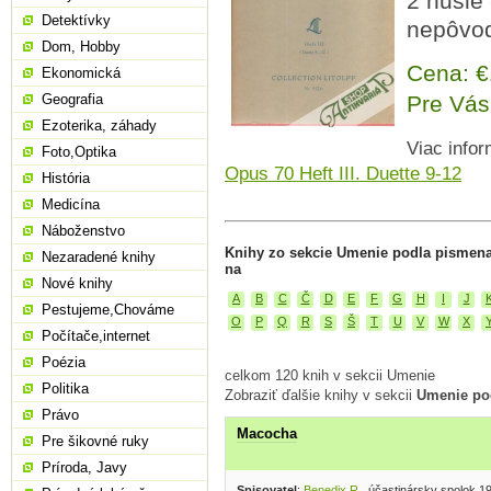
2 husle 
Detektívky
nepôvod
Dom, Hobby
Cena: 
Ekonomická
Geografia
Pre Vás
Ezoterika, záhady
Viac infor
Foto,Optika
Opus 70 Heft III. Duette 9-12
História
Medicína
Náboženstvo
Knihy zo sekcie Umenie podla pismena
Nezaradené knihy
na
Nové knihy
A
B
C
Č
D
E
F
G
H
I
J
Pestujeme,Chováme
O
P
Q
R
S
Š
T
U
V
W
X
Počítače,internet
Poézia
celkom 120 knih v sekcii Umenie
Politika
Zobraziť ďalšie knihy v sekcii
Umenie po
Právo
Macocha
Pre šikovné ruky
Príroda, Javy
Spisovatel
:
Benedix R.
, účastinársky spolok 1