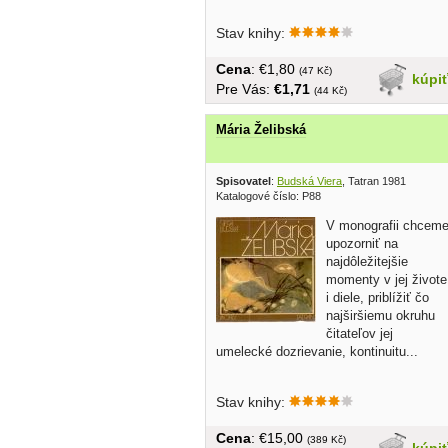
Stav knihy:
Cena
: €1,80
(47 Kč)
kúpi
Pre Vás:
€1,71
(44 Kč)
Mária Želibská
Spisovatel
:
Budská Viera
, Tatran 1981
Katalogové číslo: P88
V monografii chcem
upozorniť na
najdôležitejšie
momenty v jej živote
i diele, priblížiť čo
najširšiemu okruhu
čitateľov jej
umelecké dozrievanie, kontinuitu...
Stav knihy:
Cena
: €15,00
(389 Kč)
kúpi