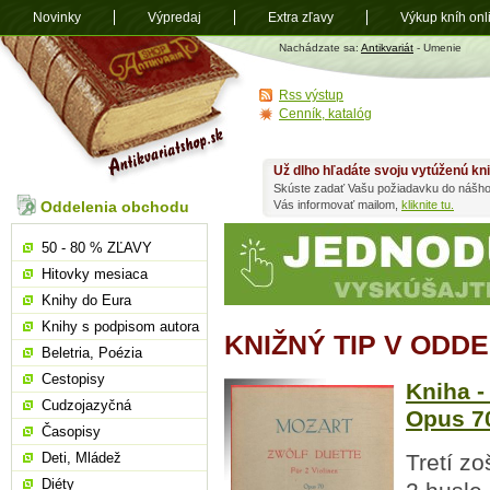
Novinky
Výpredaj
Extra zľavy
Výkup kníh onl
Antikvariát
Nachádzate sa:
Antikvariát
- Umenie
shop.sk
Rss výstup
Cenník, katalóg
Už dlho hľadáte svoju vytúženú kn
Skúste zadať Vašu požiadavku do nášho
Oddelenia obchodu
Vás informovať mailom,
kliknite tu.
50 - 80 % ZĽAVY
Hitovky mesiaca
Knihy do Eura
Knihy s podpisom autora
KNIŽNÝ TIP V ODD
Beletria, Poézia
Cestopisy
Kniha -
Cudzojazyčná
Opus 70
Časopisy
Deti, Mládež
Tretí zo
Diéty