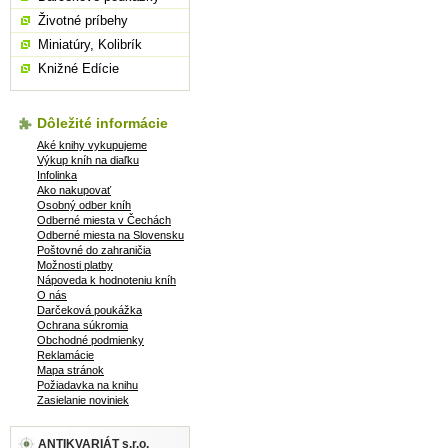
Životné príbehy
Miniatúry, Kolibrík
Knižné Edície
Dôležité informácie
Aké knihy vykupujeme
Výkup kníh na diaľku
Infolinka
Ako nakupovať
Osobný odber kníh
Odberné miesta v Čechách
Odberné miesta na Slovensku
Poštovné do zahraničia
Možnosti platby
Nápoveda k hodnoteniu kníh
O nás
Darčeková poukážka
Ochrana súkromia
Obchodné podmienky
Reklamácie
Mapa stránok
Požiadavka na knihu
Zasielanie noviniek
ANTIKVARIÁT s.r.o.