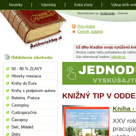
Novinky
Výpredaj
Extra zľavy
Výkup kníh onl
Antikvariát
Nachádzate sa:
Antikvariát
- Umenie
shop.sk
Rss výstup
Cenník, katalóg
Už dlho hľadáte svoju vytúženú kn
Skúste zadať Vašu požiadavku do nášho
Oddelenia obchodu
Vás informovať mailom,
kliknite tu.
50 - 80 % ZĽAVY
Hitovky mesiaca
Knihy do Eura
Knihy s podpisom autora
KNIŽNÝ TIP V ODD
Beletria, Poézia
Cestopisy
Kniha -
Cudzojazyčná
XXV rok
Časopisy
Deti, Mládež
pracujú
Diéty