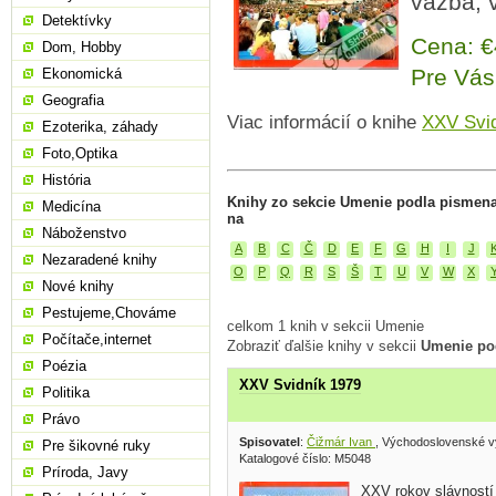
väzba, 
Detektívky
Cena: 
Dom, Hobby
Pre Vás
Ekonomická
Geografia
Viac informácií o knihe
XXV Svi
Ezoterika, záhady
Foto,Optika
História
Knihy zo sekcie Umenie podla pismena
Medicína
na
Náboženstvo
A
B
C
Č
D
E
F
G
H
I
J
Nezaradené knihy
O
P
Q
R
S
Š
T
U
V
W
X
Nové knihy
Pestujeme,Chováme
celkom 1 knih v sekcii Umenie
Počítače,internet
Zobraziť ďalšie knihy v sekcii
Umenie po
Poézia
XXV Svidník 1979
Politika
Právo
Spisovatel
:
Čižmár Ivan
, Východoslovenské v
Pre šikovné ruky
Katalogové číslo: M5048
Príroda, Javy
XXV rokov slávností