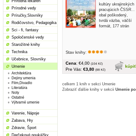
Prírodná lekáreň
kultúry ukrajinských
Prírodné vedy
pracujúcich ČSSR...
obal poškodený,
Príručky,Slovníky
tvrdá väzba, väčší
Rodičovstvo, Pedagogika
formát, 177 strán
Sci - fi, fantasy
Spoločenské vedy
Starožitné knihy
Technika
Stav knihy:
Učebnice, Slovníky
Cena
: €4,00
(104 Kč)
kúpi
Umenie
Pre Vás:
€3,80
(98 Kč)
Architektúra
Dejiny umenia
Film,Divadlo
celkem 1 knih v sekci Umenie
Literatúra
Zobraziť ďalšie knihy v sekcii
Umenie po
Noty
Ostatné
Výtvarné umenie
Varenie, Nápoje
Zabava, Hry
Zdravie, Šport
Darčekové poukážky