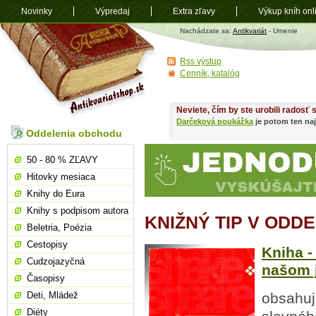
Novinky
Výpredaj
Extra zľavy
Výkup kníh onl
Antikvariát
Nachádzate sa:
Antikvariát
- Umenie
shop.sk
Rss výstup
Cenník, katalóg
Neviete, čím by ste urobili radosť
Darčeková poukážka
je potom ten naj
Oddelenia obchodu
50 - 80 % ZĽAVY
Hitovky mesiaca
Knihy do Eura
Knihy s podpisom autora
KNIŽNÝ TIP V ODD
Beletria, Poézia
Cestopisy
Kniha -
Cudzojazyčná
našom j
Časopisy
Deti, Mládež
obsahuje
Diéty