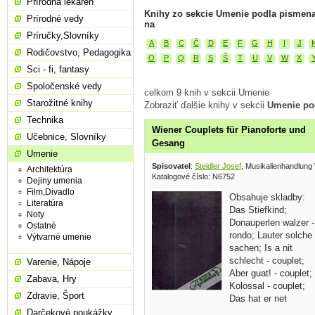
Prírodná lekáreň
Knihy zo sekcie Umenie podla pismen
Prírodné vedy
na
Príručky,Slovníky
A
B
C
Č
D
E
F
G
H
I
J
Rodičovstvo, Pedagogika
O
P
Q
R
S
Š
T
U
V
W
X
Sci - fi, fantasy
Spoločenské vedy
celkom 9 knih v sekcii Umenie
Starožitné knihy
Zobraziť ďalšie knihy v sekcii
Umenie po
Technika
Wiener Couplets für Pianoforte und
Učebnice, Slovníky
Gesang
Umenie
Spisovatel
:
Steidler Josef
, Musikalienhandlung
Architektúra
Katalogové číslo: N6752
Dejiny umenia
Film,Divadlo
Obsahuje skladby:
Literatúra
Das Stiefkind;
Noty
Donauperlen walzer -
Ostatné
rondo; Lauter solche
Výtvarné umenie
sachen; Is a nit
schlecht - couplet;
Varenie, Nápoje
Aber guat! - couplet;
Zabava, Hry
Kolossal - couplet;
Zdravie, Šport
Das hat er net
gewusst -...
Darčekové poukážky