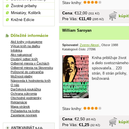
Stav knihy:
Životné príbehy
Cena
: €12,00
Miniatúry, Kolibrík
(311 Kč)
kúpi
Pre Vás:
€11,40
(295 Kč)
Knižné Edície
William Saroyan
Dôležité informácie
Aké knihy vykupujeme
Spisovatel
:
Zverev Alexej
, Obzor 1988
Výkup kníh na diaľku
Katalogové číslo: J7096
Infolinka
Ako nakupovať
Kniha približuje život
Osobný odber kníh
a dielo svetoznámeho
Odberné miesta v Čechách
Odberné miesta na Slovensku
spisovateľa... 220
Poštovné do zahraničia
strán, 8 strán prílohy,
Možnosti platby
brožovaná
Nápoveda k hodnoteniu kníh
O nás
Darčeková poukážka
Ochrana súkromia
Obchodné podmienky
Reklamácie
Mapa stránok
Stav knihy:
Požiadavka na knihu
Zasielanie noviniek
Cena
: €2,50
(65 Kč)
kúpi
Pre Vás:
€1,25
(32 Kč)
ANTIKVARIÁT s.r.o.