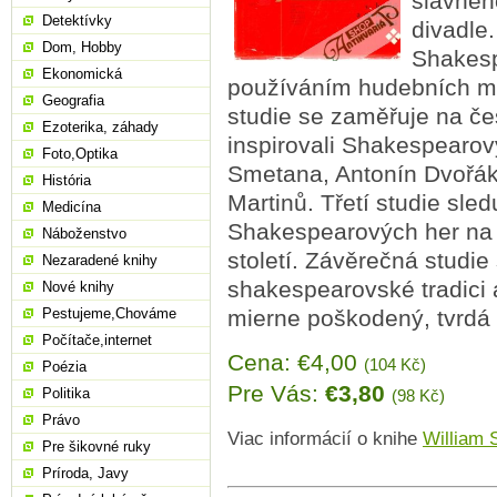
slavnéh
Detektívky
divadle
Dom, Hobby
Shakesp
Ekonomická
používáním hudebních mo
Geografia
studie se zaměřuje na če
Ezoterika, záhady
inspirovali Shakespearový
Foto,Optika
Smetana, Antonín Dvořá
História
Martinů. Třetí studie sled
Medicína
Shakespearových her na č
Náboženstvo
století. Závěrečná studi
Nezaradené knihy
shakespearovské tradici a
Nové knihy
Pestujeme,Chováme
mierne poškodený, tvrdá
Počítače,internet
Cena: €4,00
(104 Kč)
Poézia
Pre Vás:
€3,80
Politika
(98 Kč)
Právo
Viac informácií o knihe
William 
Pre šikovné ruky
Príroda, Javy