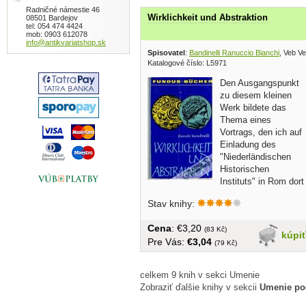
Radničné námestie 46
Wirklichkeit und Abstraktion
08501 Bardejov
tel: 054 474 4424
mob: 0903 612078
info@antikvariatshop.sk
Spisovatel
:
Bandinelli Ranuccio Bianchi
, Veb V
Katalogové číslo: L5971
Den Ausgangspunkt
zu diesem kleinen
Werk bildete das
Thema eines
Vortrags, den ich auf
Einladung des
"Niederländischen
Historischen
Instituts" in Rom dort
im November 1950...
Stav knihy:
Cena
: €3,20
(83 Kč)
kúpi
Pre Vás:
€3,04
(79 Kč)
celkem 9 knih v sekci Umenie
Zobraziť ďalšie knihy v sekcii
Umenie po