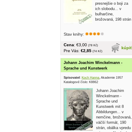
presnejšie o boji za
ich slobodu... v
bulharčine,
brožovaná, 198 strán
Stav knihy:
Cena
: €3,00
(78 Kč)
kúpi
Pre Vás:
€2,85
(74 Kč)
Johann Joachim Winckelmann -
Sprache und Kunstwerk
Spisovatel
:
Koch Hanna
, Akademie 1957
Katalogové číslo: K8862
Johann Joachim
Winckelmann -
Sprache und
Kunstwerk mit 8
Abbildungen... v
nemčine, brožovaná,
väčší formát, 190
strán, obálka vpredu