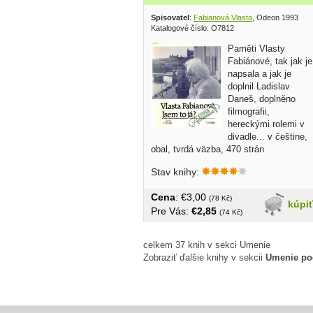
Spisovatel
:
Fabianová Vlasta
, Odeon 1993
Katalogové číslo: O7812
Paměti Vlasty
Fabiánové, tak jak je
napsala a jak je
doplnil Ladislav
Daneš, doplněno
filmografii,
hereckými rolemi v
divadle... v češtine,
obal, tvrdá väzba, 470 strán
Stav knihy:
Cena
: €3,00
(78 Kč)
kúpi
Pre Vás:
€2,85
(74 Kč)
celkem 37 knih v sekci Umenie
Zobraziť ďalšie knihy v sekcii
Umenie po