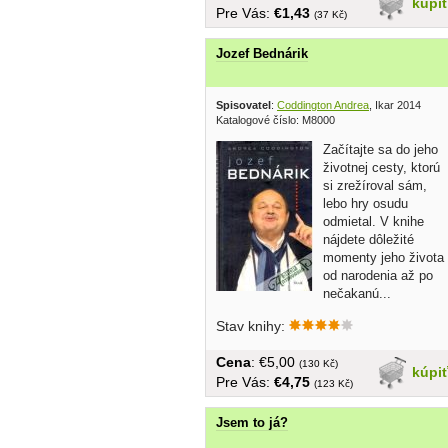
kúpi
Pre Vás:
€1,43
(37 Kč)
Jozef Bednárik
Spisovatel
:
Coddington Andrea
, Ikar 2014
Katalogové číslo: M8000
Začítajte sa do jeho
životnej cesty, ktorú
si zrežíroval sám,
lebo hry osudu
odmietal. V knihe
nájdete dôležité
momenty jeho života
od narodenia až po
nečakanú...
Stav knihy:
Cena
: €5,00
(130 Kč)
kúpi
Pre Vás:
€4,75
(123 Kč)
Jsem to já?