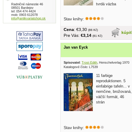
tvrdá väzba
Radničné námestie 46
08501 Bardejov
tel: 054 474 4424
mob: 0903 612078
info@antikvariatshop.sk
Stav knihy:
Cena
: €3,30
(86 Kč)
kúpi
Pre Vás:
€3,14
(81 Kč)
Jan van Eyck
Spisovatel
:
Trost Edith
, Henschelverlag 1970
Katalogové číslo: L7539
11 farbige
reproduktionen. 5
einfabrige tafeln... v
nemčine, brožovaná,
väčší formát, 46
strán
Stav knihy: