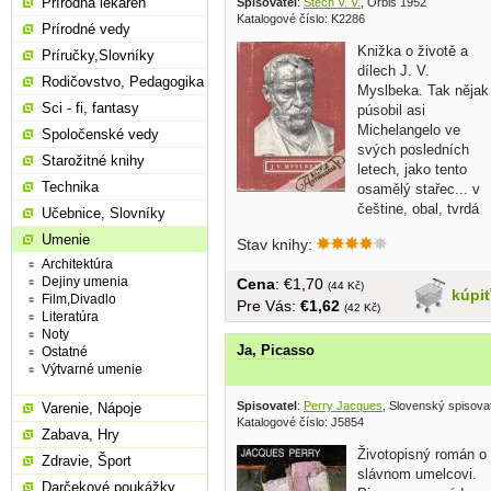
Prírodná lekáreň
Spisovatel
:
Štech V. V.
, Orbis 1952
Katalogové číslo: K2286
Prírodné vedy
Knižka o životě a
Príručky,Slovníky
dílech J. V.
Rodičovstvo, Pedagogika
Myslbeka. Tak nějak
Sci - fi, fantasy
púsobil asi
Michelangelo ve
Spoločenské vedy
svých posledních
Starožitné knihy
letech, jako tento
Technika
osamělý stařec... v
češtine, obal, tvrdá
Učebnice, Slovníky
väzba,...
Umenie
Stav knihy:
Architektúra
Dejiny umenia
Cena
: €1,70
(44 Kč)
kúpi
Film,Divadlo
Pre Vás:
€1,62
(42 Kč)
Literatúra
Noty
Ja, Picasso
Ostatné
Výtvarné umenie
Spisovatel
:
Perry Jacques
, Slovenský spisova
Varenie, Nápoje
Katalogové číslo: J5854
Zabava, Hry
Životopisný román o
Zdravie, Šport
slávnom umelcovi.
Darčekové poukážky