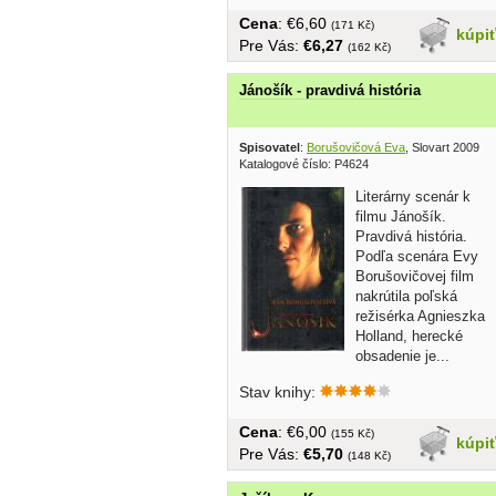
Cena
: €6,60
(171 Kč)
kúpi
Pre Vás:
€6,27
(162 Kč)
Jánošík - pravdivá história
Spisovatel
:
Borušovičová Eva
, Slovart 2009
Katalogové číslo: P4624
Literárny scenár k
filmu Jánošík.
Pravdivá história.
Podľa scenára Evy
Borušovičovej film
nakrútila poľská
režisérka Agnieszka
Holland, herecké
obsadenie je...
Stav knihy:
Cena
: €6,00
(155 Kč)
kúpi
Pre Vás:
€5,70
(148 Kč)