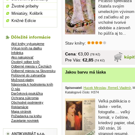
Picasso sprevádza
Životné príbehy
čitateľa svojím
umeleckým vývinom
Miniatúry, Kolibrík
od začiatku až po
Knižné Edície
vrcholné tvorivé
obdobie a zároveň
ho púšťa aj to...
Dôležité informácie
Stav knihy:
Aké knihy vykupujeme
Výkup kníh na diaľku
Infolinka
Cena
: €3,00
(78 Kč)
kúpi
Ako nakupovať
Pre Vás:
€2,85
(74 Kč)
Osobný odber kníh
Odberné miesta v Čechách
Odberné miesta na Slovensku
Jakou barvu má láska
Poštovné do zahraničia
Možnosti platby
Nápoveda k hodnoteniu kníh
Spisovatel
:
Hucek Miroslav, Remeš Vladimír
, 
O nás
Katalogové číslo: H374
Darčeková poukážka
Ochrana súkromia
Veľká publikácia o
Obchodné podmienky
láske - verše,
Reklamácie
Mapa stránok
fotografie.... veľký
Požiadavka na knihu
formát, v češtine,
Zasielanie noviniek
kriedový papier, obal
160 strán, 16
stranové resumé,
ANTIKVARIÁT s.r.o.