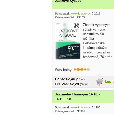
Jašíkove Kysuce
Spisovatel
:
Kolektív autorov
, ? 2018
Katalogové číslo: P2183
Zborník vybraných
súťažných prác
účastníkov 50.
ročníka
Celoslovenskej
literárnej súťaže
mladých prozaikov...
brožovaná, 76 strán
Stav knihy:
Cena
: €2,40
(62 Kč)
kúpi
Pre Vás:
€2,28
(59 Kč)
Jazzmelie Thüringen 14.10. -
14.11.1998
Spisovatel
:
Kolektív autorov
, ? 1998
Katalogové číslo: N5991