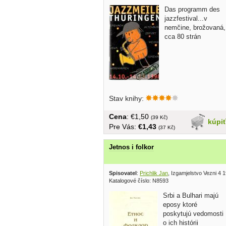
Das programm des
jazzfestival...v
nemčine, brožovaná,
cca 80 strán
Stav knihy:
Cena
: €1,50
(39 Kč)
kúpi
Pre Vás:
€1,43
(37 Kč)
Jetnos i folkor
Spisovatel
:
Prichlik Jan
, Izgamjelstvo Vezni 4 
Katalogové číslo: N8593
Srbi a Bulhari majú
eposy ktoré
poskytujú vedomosti
o ich histórii