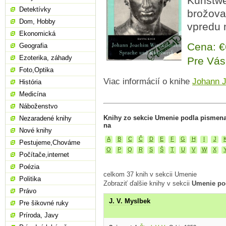
Kunstwe
Detektívky
brožova
Dom, Hobby
vpredu 
Ekonomická
Cena: 
Geografia
Ezoterika, záhady
Pre Vás
Foto,Optika
Viac informácií o knihe
Johann 
História
Medicína
Náboženstvo
Knihy zo sekcie Umenie podla pismena
Nezaradené knihy
na
Nové knihy
A
B
C
Č
D
E
F
G
H
I
J
Pestujeme,Chováme
O
P
Q
R
S
Š
T
U
V
W
X
Počítače,internet
Poézia
celkom 37 knih v sekcii Umenie
Politika
Zobraziť ďalšie knihy v sekcii
Umenie po
Právo
J. V. Myslbek
Pre šikovné ruky
Príroda, Javy