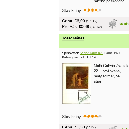
mierne poškodená
Stav knihy:
Cena
: €6,00
(155 Kč)
kúpi
Pre Vás:
€5,40
(140 Kč)
Josef Mánes
Spisovatel
:
Sedlář Jaroslav
, Pallas 1977
Katalogové číslo: L5819
Malá Galéria Zväzok
22... brožovaná,
malý formát, 56
strán
Stav knihy:
Cena
: €1,50
(39 Kč)