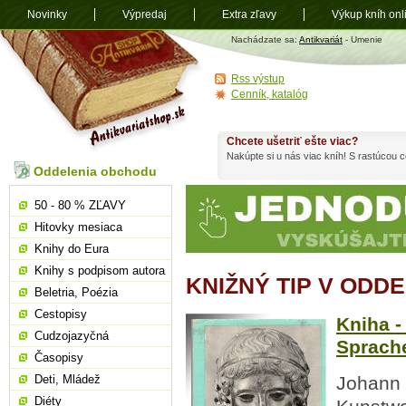
Novinky
Výpredaj
Extra zľavy
Výkup kníh onl
Antikvariát
Nachádzate sa:
Antikvariát
- Umenie
shop.sk
Rss výstup
Cenník, katalóg
Chcete ušetriť ešte viac?
Nakúpte si u nás viac kníh! S rastúcou
Oddelenia obchodu
50 - 80 % ZĽAVY
Hitovky mesiaca
Knihy do Eura
Knihy s podpisom autora
KNIŽNÝ TIP V ODD
Beletria, Poézia
Cestopisy
Kniha 
Cudzojazyčná
Sprach
Časopisy
Deti, Mládež
Johann 
Diéty