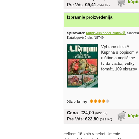
kúpi
Pre Vás:
€9,41
(244 Kč)
Izbrannie proizvedenija
Spisovatel
:
Kuprin Alexander Ivanovič
, Soviets
Katalogové číslo: N8749
Vybrané diela A.
Kuprina s popisom v
ruštine a angličtine...
tvrdá väzba, veľký
formát, 109 obrazov
Stav knihy:
Cena
: €24,00
(622 Kč)
kúpi
Pre Vás:
€22,80
(591 Kč)
celkem 16 knih v sekci Umenie