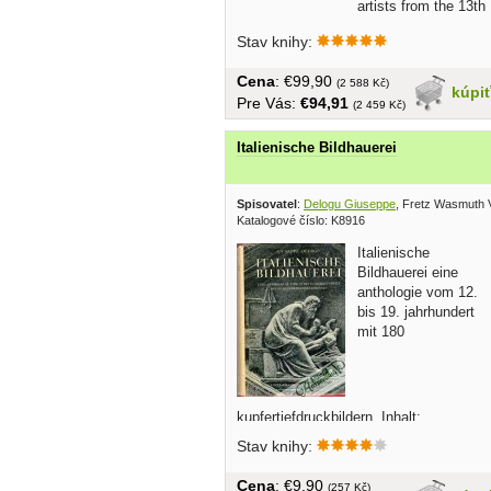
artists from the 13th
to the...
Stav knihy:
Cena
: €99,90
(2 588 Kč)
kúpi
Pre Vás:
€94,91
(2 459 Kč)
Italienische Bildhauerei
Spisovatel
:
Delogu Giuseppe
, Fretz Wasmuth 
Katalogové číslo: K8916
Italienische
Bildhauerei eine
anthologie vom 12.
bis 19. jahrhundert
mit 180
kupfertiefdruckbildern. Inhalt:
Grundzuge einer Geschichte der
Stav knihy:
italienischen Bildhauerei, Tafeln mit...
Cena
: €9,90
(257 Kč)