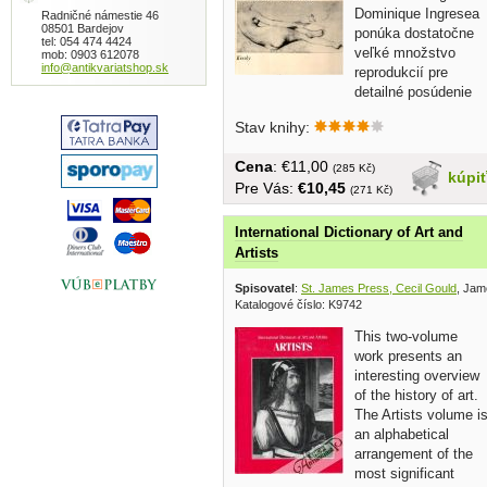
Dominique Ingresea
Radničné námestie 46
08501 Bardejov
ponúka dostatočne
tel: 054 474 4424
veľké množstvo
mob: 0903 612078
info@antikvariatshop.sk
reprodukcií pre
detailné posúdenie
tvorby tohto...
Stav knihy:
Cena
: €11,00
(285 Kč)
kúpi
Pre Vás:
€10,45
(271 Kč)
International Dictionary of Art and
Artists
Spisovatel
:
St. James Press, Cecil Gould
, Jam
Katalogové číslo: K9742
This two-volume
work presents an
interesting overview
of the history of art.
The Artists volume i
an alphabetical
arrangement of the
most significant