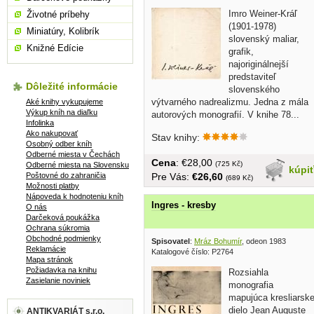
Imro Weiner-Kráľ
Životné príbehy
(1901-1978)
Miniatúry, Kolibrík
slovenský maliar,
Knižné Edície
grafik,
najoriginálnejší
predstaviteľ
Dôležité informácie
slovenského
výtvarného nadrealizmu. Jedna z mála
Aké knihy vykupujeme
Výkup kníh na diaľku
autorových monografií. V knihe 78...
Infolinka
Ako nakupovať
Stav knihy:
Osobný odber kníh
Odberné miesta v Čechách
Cena
: €28,00
(725 Kč)
Odberné miesta na Slovensku
kúpi
Poštovné do zahraničia
Pre Vás:
€26,60
(689 Kč)
Možnosti platby
Nápoveda k hodnoteniu kníh
Ingres - kresby
O nás
Darčeková poukážka
Ochrana súkromia
Obchodné podmienky
Spisovatel
:
Mráz Bohumír
, odeon 1983
Reklamácie
Katalogové číslo: P2764
Mapa stránok
Požiadavka na knihu
Rozsiahla
Zasielanie noviniek
monografia
mapujúca kresliarsk
dielo Jean Auguste
ANTIKVARIÁT s.r.o.