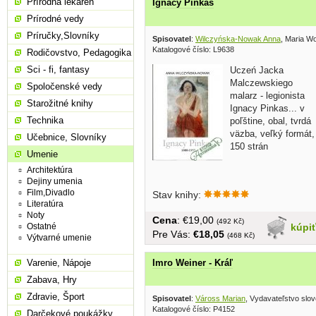
Prírodná lekáreň
Ignacy Pinkas
Prírodné vedy
Príručky,Slovníky
Spisovatel
:
Wilczyńska-Nowak Anna
, Maria W
Katalogové číslo: L9638
Rodičovstvo, Pedagogika
Sci - fi, fantasy
Uczeń Jacka
Malczewskiego
Spoločenské vedy
malarz - legionista
Starožitné knihy
Ignacy Pinkas... v
Technika
poľštine, obal, tvrdá
väzba, veľký formát,
Učebnice, Slovníky
150 strán
Umenie
Architektúra
Dejiny umenia
Film,Divadlo
Stav knihy:
Literatúra
Noty
Cena
: €19,00
(492 Kč)
kúpi
Ostatné
Pre Vás:
€18,05
(468 Kč)
Výtvarné umenie
Imro Weiner - Kráľ
Varenie, Nápoje
Zabava, Hry
Zdravie, Šport
Spisovatel
:
Váross Marian
, Vydavateľstvo slo
Katalogové číslo: P4152
Darčekové poukážky