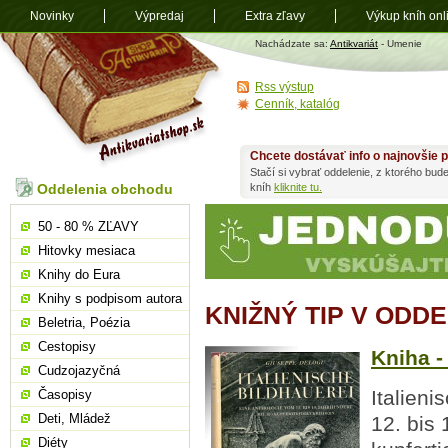
Novinky
Výpredaj
Extra zľavy
Výkup kníh onl
Antikvariát
Nachádzate sa:
Antikvariát
- Umenie
shop.sk
Rss výstup
Cenník, katalóg
Chcete dostávať info o najnovšie p
Stačí si vybrať oddelenie, z ktorého bud
Oddelenia obchodu
kníh
kliknite tu.
50 - 80 % ZĽAVY
Hitovky mesiaca
Knihy do Eura
Knihy s podpisom autora
KNIŽNÝ TIP V ODD
Beletria, Poézia
Cestopisy
Kniha -
Cudzojazyčná
Italieni
Časopisy
Deti, Mládež
12. bis 
Diéty