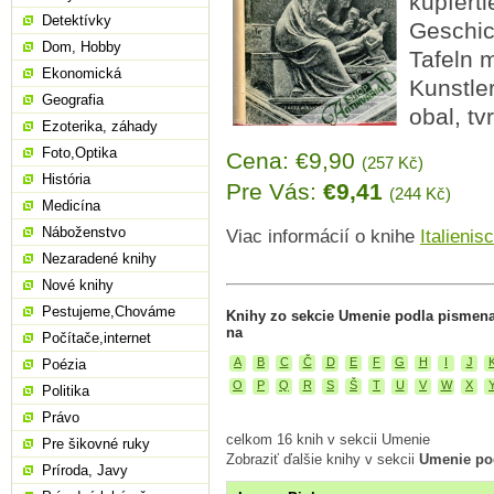
kupferti
Detektívky
Geschich
Dom, Hobby
Tafeln 
Ekonomická
Kunstler
Geografia
obal, tv
Ezoterika, záhady
Foto,Optika
Cena: €9,90
(257 Kč)
História
Pre Vás:
€9,41
(244 Kč)
Medicína
Náboženstvo
Viac informácií o knihe
Italienis
Nezaradené knihy
Nové knihy
Pestujeme,Chováme
Knihy zo sekcie Umenie podla pismena
na
Počítače,internet
A
B
C
Č
D
E
F
G
H
I
J
Poézia
O
P
Q
R
S
Š
T
U
V
W
X
Politika
Právo
celkom 16 knih v sekcii Umenie
Pre šikovné ruky
Zobraziť ďalšie knihy v sekcii
Umenie po
Príroda, Javy