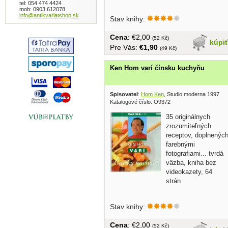
tel: 054 474 4424
mob: 0903 612078
info@antikvariatshop.sk
Stav knihy:
Cena
: €2,00
(52 Kč)
kúpi
Pre Vás:
€1,90
(49 Kč)
Ken Hom varí čínsku kuchyňu
Spisovatel
:
Hom Ken
, Studio moderna 1997
Katalogové číslo: O9372
35 originálnych
zrozumiteľných
receptov, doplnenýc
farebnými
fotografiami... tvrdá
väzba, kniha bez
videokazety, 64
strán
Stav knihy:
Cena
: €2,00
(52 Kč)