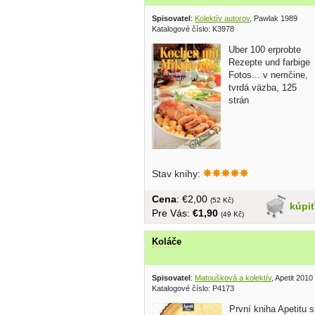
Spisovatel
:
Kolektív autorov
, Pawlak 1989
Katalogové číslo: K3978
Uber 100 erprobte
Rezepte und farbige
Fotos... v nemčine,
tvrdá väzba, 125
strán
Stav knihy:
Cena
: €2,00
(52 Kč)
kúpi
Pre Vás:
€1,90
(49 Kč)
Koláče
Spisovatel
:
Matoušková a kolektív
, Apetit 2010
Katalogové číslo: P4173
První kniha Apetitu s