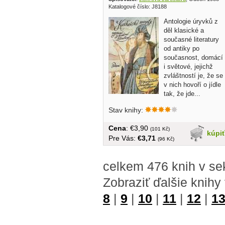
Katalogové číslo: J8188
Antologie úryvků z
děl klasické a
současné literatury
od antiky po
současnost, domácí
i světové, jejichž
zvláštností je, že se
v nich hovoří o jídle
tak, že jde...
Stav knihy:
Cena
: €3,90
(101 Kč)
kúpi
Pre Vás:
€3,71
(96 Kč)
celkem 476 knih v se
Zobraziť ďalšie knihy
8
|
9
|
10
|
11
|
12
|
1