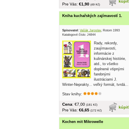
kúpi
Pre Vás:
€1,90
(49 Kč)
Kniha kuchařských zajímavostí 1.
Spisovatel
:
Vašák Jaroslav
, Rotom 1993
Katalogové číslo: J4844
Rady, rekordy,
zaujímavosti,
informácie z
kulinárskej histórie,
atd., to všetko
doplnené vtipnými
farebnými
ilustráciami J.
Winter-Neprakty... veľký formát, tvrdá...
Stav knihy:
Cena
: €7,00
(181 Kč)
kúpi
Pre Vás:
€6,65
(172 Kč)
Kochen mit Mikrowelle