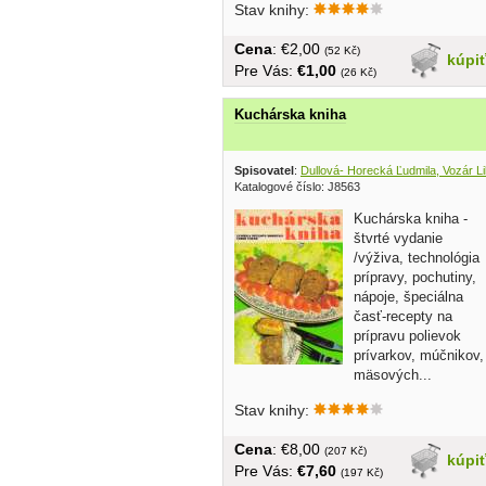
Stav knihy:
Cena
: €2,00
(52 Kč)
kúpi
Pre Vás:
€1,00
(26 Kč)
Kuchárska kniha
Spisovatel
:
Dullová- Horecká Ľudmila, Vozár Li
Katalogové číslo: J8563
Kuchárska kniha -
štvrté vydanie
/výživa, technológia
prípravy, pochutiny,
nápoje, špeciálna
časť-recepty na
prípravu polievok
prívarkov, múčnikov,
mäsových...
Stav knihy:
Cena
: €8,00
(207 Kč)
kúpi
Pre Vás:
€7,60
(197 Kč)