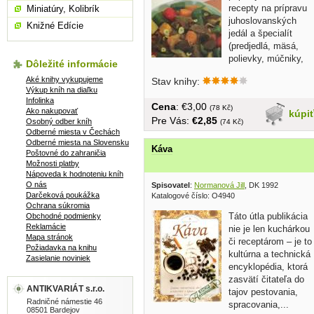
recepty na prípravu
Miniatúry, Kolibrík
juhoslovanských
Knižné Edície
jedál a špecialít
(predjedlá, mäsá,
polievky, múčniky,
Dôležité informácie
atd.).........
Aké knihy vykupujeme
Stav knihy:
Výkup kníh na diaľku
Infolinka
Cena
: €3,00
(78 Kč)
Ako nakupovať
kúpi
Pre Vás:
€2,85
Osobný odber kníh
(74 Kč)
Odberné miesta v Čechách
Odberné miesta na Slovensku
Káva
Poštovné do zahraničia
Možnosti platby
Nápoveda k hodnoteniu kníh
O nás
Spisovatel
:
Normanová Jill
, DK 1992
Darčeková poukážka
Katalogové číslo: O4940
Ochrana súkromia
Táto útla publikácia
Obchodné podmienky
Reklamácie
nie je len kuchárkou
Mapa stránok
či receptárom – je to
Požiadavka na knihu
kultúrna a technická
Zasielanie noviniek
encyklopédia, ktorá
zasvätí čitateľa do
ANTIKVARIÁT s.r.o.
tajov pestovania,
Radničné námestie 46
spracovania,...
08501 Bardejov