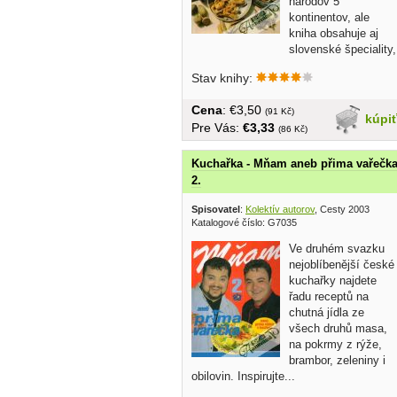
národov 5
kontinentov, ale
kniha obsahuje aj
slovenské špeciality,
prípravu jedál vo...
Stav knihy:
Cena
: €3,50
(91 Kč)
kúpi
Pre Vás:
€3,33
(86 Kč)
Kuchařka - Mňam aneb přima vařečk
2.
Spisovatel
:
Kolektív autorov
, Cesty 2003
Katalogové číslo: G7035
Ve druhém svazku
nejoblíbenější české
kuchařky najdete
řadu receptů na
chutná jídla ze
všech druhů masa,
na pokrmy z rýže,
brambor, zeleniny i
obilovin. Inspirujte...