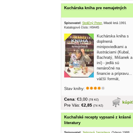
Kuchárska kniha pre nemajetných
Spisovatel
:
Stoličný Peter
, Mladé letá 1991
Katalogové číslo: H9445
Kuchárska kniha s
doplnená
minipoviedkami a
ilustráciami (Kubal,
Bachratý, Mišanek a
iní) - jedlá sú
nenáročné na
financie a prípravu...
väčší formát,
brožovaná,...
Stav knihy:
Cena
: €3,00
(78 Kč)
kúpi
Pre Vás:
€2,85
(74 Kč)
Kuchařské recepty vypsané z krásné
literatury
Spisovatel
:
Jiskrová Jaroslava
, Odeon 1988