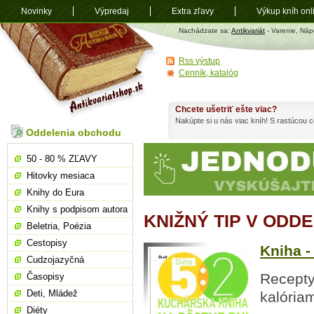
Novinky
Výpredaj
Extra zľavy
Výkup kníh onl
Antikvariát
Nachádzate sa:
Antikvariát
- Varenie, Náp
shop.sk
Rss výstup
Cenník, katalóg
Chcete ušetriť ešte viac?
Nakúpte si u nás viac kníh! S rastúcou
Oddelenia obchodu
50 - 80 % ZĽAVY
Hitovky mesiaca
Knihy do Eura
Knihy s podpisom autora
KNIŽNÝ TIP V ODD
Beletria, Poézia
Cestopisy
Kniha -
Cudzojazyčná
Recepty
Časopisy
Deti, Mládež
kalóriam
Diéty