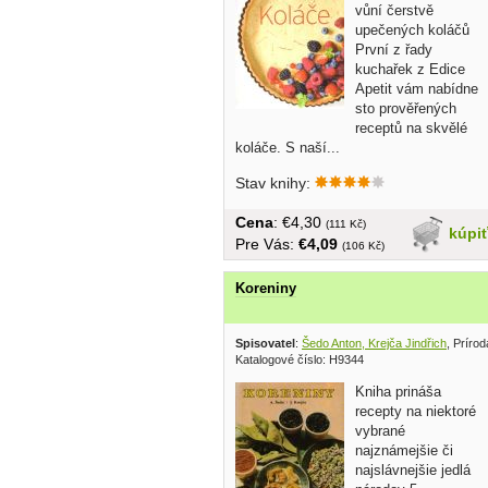
vůní čerstvě
upečených koláčů
První z řady
kuchařek z Edice
Apetit vám nabídne
sto prověřených
receptů na skvělé
koláče. S naší...
Stav knihy:
Cena
: €4,30
(111 Kč)
kúpi
Pre Vás:
€4,09
(106 Kč)
Koreniny
Spisovatel
:
Šedo Anton, Krejča Jindřich
, Príro
Katalogové číslo: H9344
Kniha prináša
recepty na niektoré
vybrané
najznámejšie či
najslávnejšie jedlá