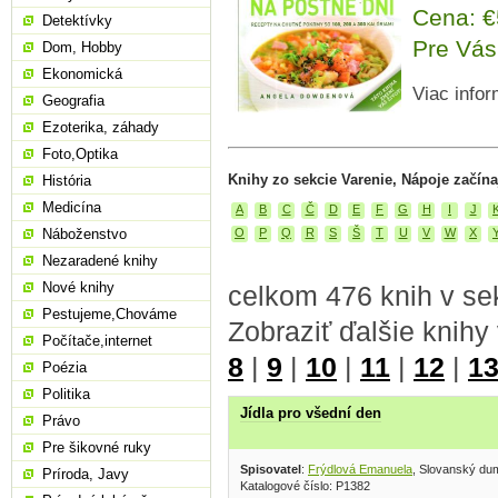
Cena: 
Detektívky
Pre Vás
Dom, Hobby
Ekonomická
Viac infor
Geografia
Ezoterika, záhady
Foto,Optika
Knihy zo sekcie Varenie, Nápoje začín
História
Medicína
A
B
C
Č
D
E
F
G
H
I
J
O
P
Q
R
S
Š
T
U
V
W
X
Náboženstvo
Nezaradené knihy
Nové knihy
celkom 476 knih v sek
Pestujeme,Chováme
Zobraziť ďalšie knihy
Počítače,internet
8
|
9
|
10
|
11
|
12
|
1
Poézia
Politika
Jídla pro všední den
Právo
Pre šikovné ruky
Spisovatel
:
Frýdlová Emanuela
, Slovanský du
Príroda, Javy
Katalogové číslo: P1382