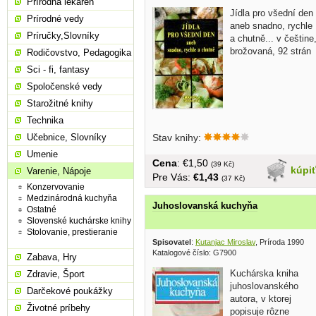
Prírodná lekáreň
Jídla pro všední den
Prírodné vedy
aneb snadno, rychle
Príručky,Slovníky
a chutně... v češtine
brožovaná, 92 strán
Rodičovstvo, Pedagogika
Sci - fi, fantasy
Spoločenské vedy
Starožitné knihy
Technika
Učebnice, Slovníky
Stav knihy:
Umenie
Cena
: €1,50
(39 Kč)
kúpi
Varenie, Nápoje
Pre Vás:
€1,43
(37 Kč)
Konzervovanie
Medzinárodná kuchyňa
Juhoslovanská kuchyňa
Ostatné
Slovenské kuchárske knihy
Stolovanie, prestieranie
Spisovatel
:
Kutanjac Miroslav
, Príroda 1990
Katalogové číslo: G7900
Zabava, Hry
Kuchárska kniha
Zdravie, Šport
juhoslovanského
Darčekové poukážky
autora, v ktorej
Životné príbehy
popisuje rôzne