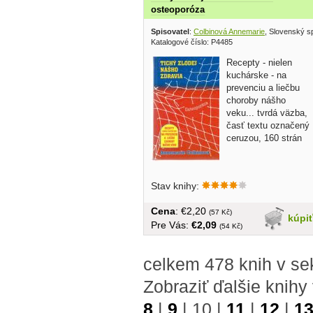
osteoporóza
Spisovatel
:
Colbinová Annemarie
, Slovenský s
Katalogové číslo: P4485
Recepty - nielen
kuchárske - na
prevenciu a liečbu
choroby nášho
veku... tvrdá väzba,
časť textu označený
ceruzou, 160 strán
Stav knihy:
Cena
: €2,20
(57 Kč)
kúpi
Pre Vás:
€2,09
(54 Kč)
celkem 478 knih v se
Zobraziť ďalšie knihy
8
|
9
|
10
|
11
|
12
|
1