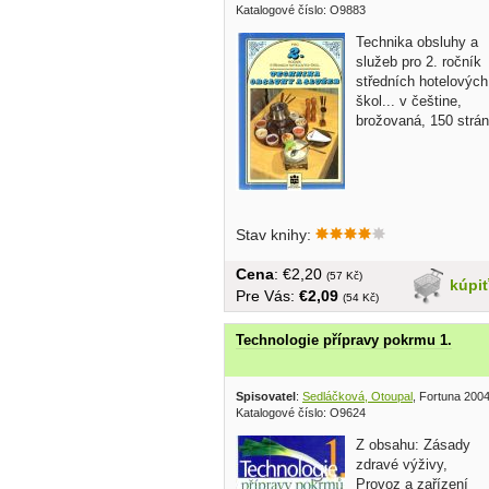
Katalogové číslo: O9883
Technika obsluhy a
služeb pro 2. ročník
středních hotelových
škol... v češtine,
brožovaná, 150 strán
Stav knihy:
Cena
: €2,20
(57 Kč)
kúpi
Pre Vás:
€2,09
(54 Kč)
Technologie přípravy pokrmu 1.
Spisovatel
:
Sedláčková, Otoupal
, Fortuna 200
Katalogové číslo: O9624
Z obsahu: Zásady
zdravé výživy,
Provoz a zařízení