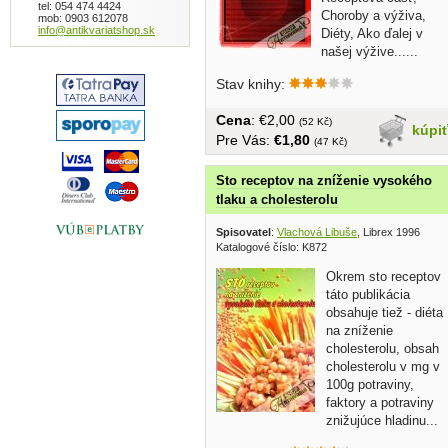
tel: 054 474 4424
Choroby a výživa,
mob: 0903 612078
info@antikvariatshop.sk
Diéty, Ako ďalej v
našej výžive......
Stav knihy:
Cena
: €2,00
(52 Kč)
kúpi
Pre Vás:
€1,80
(47 Kč)
Sto receptov na zníženie vysokého
tlaku a cholesterolu
Spisovatel
:
Vlachová Libuše
, Librex 1996
Katalogové číslo: K872
Okrem sto receptov
táto publikácia
obsahuje tiež - diéta
na zníženie
cholesterolu, obsah
cholesterolu v mg v
100g potraviny,
faktory a potraviny
znižujúce hladinu...