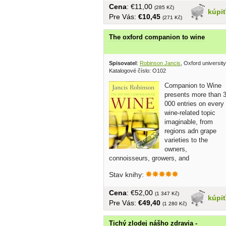
Cena
: €11,00
(285 Kč)
kúpi
Pre Vás:
€10,45
(271 Kč)
The oxford companion to wine
Spisovatel
:
Robinson Jancis
, Oxford universit
Katalogové číslo: O102
Companion to Wine
presents more than 
000 entries on every
wine-related topic
imaginable, from
regions adn grape
varieties to the
owners,
connoisseurs, growers, and
personalities...
Stav knihy:
Cena
: €52,00
(1 347 Kč)
kúpi
Pre Vás:
€49,40
(1 280 Kč)
Tichý zlodej nášho zdravia -