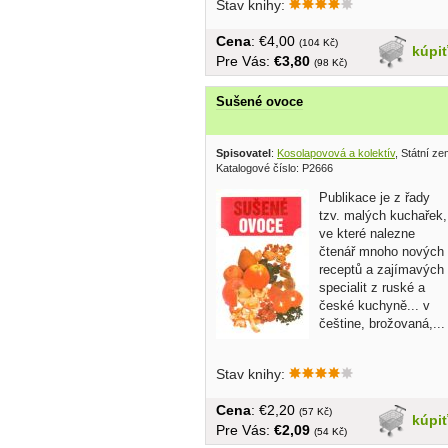
Stav knihy:
Cena
: €4,00
(104 Kč)
kúpi
Pre Vás:
€3,80
(98 Kč)
Sušené ovoce
Spisovatel
:
Kosolapovová a kolektív
, Státní z
Katalogové číslo: P2666
Publikace je z řady
tzv. malých kuchařek,
ve které nalezne
čtenář mnoho nových
receptů a zajímavých
specialit z ruské a
české kuchyně... v
češtine, brožovaná,...
Stav knihy:
Cena
: €2,20
(57 Kč)
kúpi
Pre Vás:
€2,09
(54 Kč)