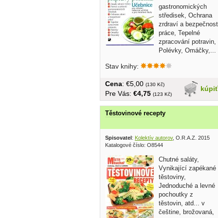
gastronomických
středisek, Ochrana
zrdraví a bezpečnost
práce, Tepelné
zpracování potravin,
Polévky, Omáčky,...
Stav knihy:
Cena
: €5,00
(130 Kč)
kúpi
Pre Vás:
€4,75
(123 Kč)
Těstovinové recepty
Spisovatel
:
Kolektív autorov
, O.R.A.Z. 2015
Katalogové číslo: O8544
Chutné saláty,
Vynikající zapékané
těstoviny,
Jednoduché a levné
pochoutky z
těstovin, atd... v
češtine, brožovaná,