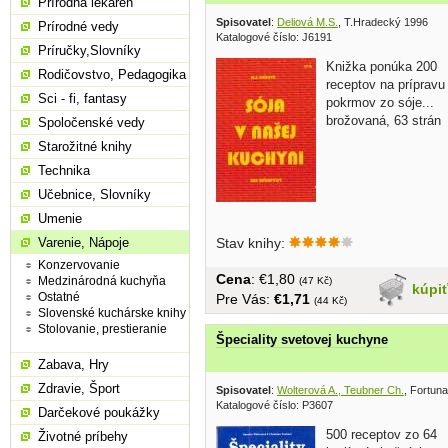
Prírodná lekáreň
Spisovatel
:
Deliová M.S.
, T.Hradecký 1996
Prírodné vedy
Katalogové číslo: J6191
Príručky,Slovníky
Knižka ponúka 200
Rodičovstvo, Pedagogika
receptov na prípravu
Sci - fi, fantasy
pokrmov zo sóje...
brožovaná, 63 strán
Spoločenské vedy
Starožitné knihy
Technika
Učebnice, Slovníky
Umenie
Stav knihy:
Varenie, Nápoje
Konzervovanie
Cena
: €1,80
Medzinárodná kuchyňa
(47 Kč)
kúpi
Ostatné
Pre Vás:
€1,71
(44 Kč)
Slovenské kuchárske knihy
Stolovanie, prestieranie
Špeciality svetovej kuchyne
Zabava, Hry
Zdravie, Šport
Spisovatel
:
Wolterová A., Teubner Ch.
, Fortuna
Katalogové číslo: P3607
Darčekové poukážky
500 receptov zo 64
Životné príbehy