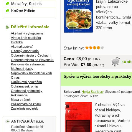
krajín. Labužnícke
Miniatúry, Kolibrík
putovanie po
Knižné Edície
všetkých
kontinentoch... tvrdá
väzba, veľký formát,
Dôležité informácie
320 strán
Aké knihy vykupujeme
Výkup kníh na diaľku
Infolinka
Ako nakupovať
Stav knihy:
Osobný odber kníh
Odberné miesta v Čechách
Cena
: €8,00
(207 Kč)
Odberné miesta na Slovensku
kúpi
Pre Vás:
€7,60
Poštovné do zahraničia
(197 Kč)
Možnosti platby
Nápoveda k hodnoteniu kníh
Správna výživa teoreticky a prakticky
O nás
Darčeková poukážka
Ochrana súkromia
Obchodné podmienky
Spisovatel
:
Hejda Stanislav
, Slovenské pedago
Reklamácie
Katalogové číslo: J7132
Mapa stránok
Požiadavka na knihu
Z obsahu: Výživa
Zasielanie noviniek
očami biológov,
Potraviny a ich
spracovanie, Varíme
ANTIKVARIÁT s.r.o.
rukami i hlavou,
Radničné námestie 46
08501 Bardejov
Receptová časť,