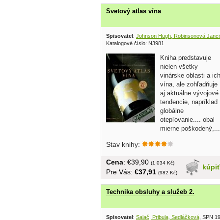
Svetový atlas vína
Spisovatel
:
Johnson Hugh, Robinsonová Janci
Katalogové číslo: N3981
Kniha predstavuje
nielen všetky
vinárske oblasti a ic
vína, ale zohľadňuje
aj aktuálne vývojové
tendencie, napríklad
globálne
otepľovanie.... obal
mierne poškodený,...
Stav knihy:
Cena
: €39,90
(1 034 Kč)
kúpi
Pre Vás:
€37,91
(982 Kč)
Technika obsluhy a služeb 2.
Spisovatel
:
Salač, Pribula, Sedláčková
, SPN 1