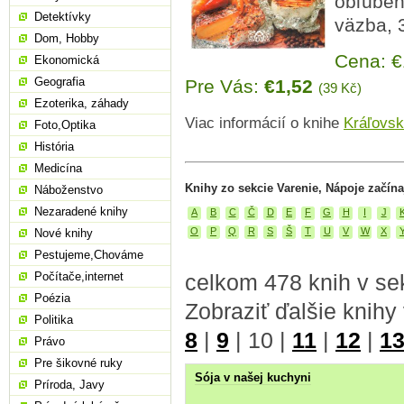
obľúben
Detektívky
väzba, 
Dom, Hobby
Cena: 
Ekonomická
Geografia
Pre Vás:
€1,52
(39 Kč)
Ezoterika, záhady
Viac informácií o knihe
Kráľovsk
Foto,Optika
História
Medicína
Knihy zo sekcie Varenie, Nápoje začín
Náboženstvo
Nezaradené knihy
A
B
C
Č
D
E
F
G
H
I
J
O
P
Q
R
S
Š
T
U
V
W
X
Nové knihy
Pestujeme,Chováme
Počítače,internet
celkom 478 knih v sek
Poézia
Zobraziť ďalšie knihy
Politika
8
|
9
|
10
|
11
|
12
|
1
Právo
Pre šikovné ruky
Sója v našej kuchyni
Príroda, Javy