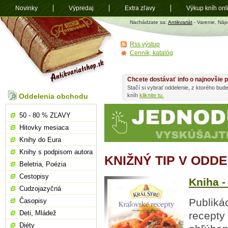
Novinky
Výpredaj
Extra zľavy
Výkup kníh onl
Antikvariát
Nachádzate sa:
Antikvariát
- Varenie, Náp
shop.sk
Rss výstup
Cenník, katalóg
Chcete dostávať info o najnovšie p
Stačí si vybrať oddelenie, z ktorého bud
Oddelenia obchodu
kníh
kliknite tu.
50 - 80 % ZĽAVY
Hitovky mesiaca
Knihy do Eura
Knihy s podpisom autora
KNIŽNÝ TIP V ODD
Beletria, Poézia
Cestopisy
Kniha -
Cudzojazyčná
Publiká
Časopisy
Deti, Mládež
recepty
Diéty