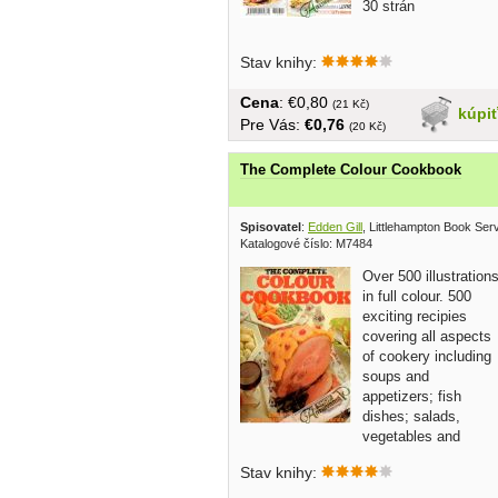
30 strán
Stav knihy:
Cena
: €0,80
(21 Kč)
kúpi
Pre Vás:
€0,76
(20 Kč)
The Complete Colour Cookbook
Spisovatel
:
Edden Gill
, Littlehampton Book Ser
Katalogové číslo: M7484
Over 500 illustration
in full colour. 500
exciting recipies
covering all aspects
of cookery including
soups and
appetizers; fish
dishes; salads,
vegetables and
snacks; meat,...
Stav knihy: