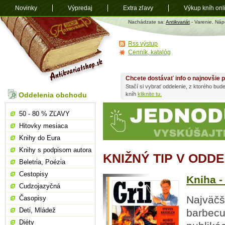
Novinky
Výpredaj
Extra zľavy
Výkup kníh onl
Antikvariát
Nachádzate sa:
Antikvariát
- Varenie, Náp
shop.sk
Rss výstup
Cenník, katalóg
Chcete dostávať info o najnovšie p
Stačí si vybrať oddelenie, z ktorého bud
Oddelenia obchodu
kníh
kliknite tu.
50 - 80 % ZĽAVY
Hitovky mesiaca
Knihy do Eura
Knihy s podpisom autora
KNIŽNÝ TIP V ODD
Beletria, Poézia
Cestopisy
Kniha - 
Cudzojazyčná
Najväčš
Časopisy
Deti, Mládež
barbecu
Diéty