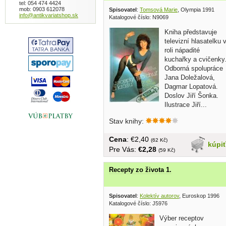
tel: 054 474 4424
mob: 0903 612078
Spisovatel
:
Tomsová Marie
, Olympia 1991
info@antikvariatshop.sk
Katalogové číslo: N9069
Kniha představuje
televizní hlasatelku 
roli nápadité
kuchařky a cvičenky
Odborná spolupráce
Jana Doležalová,
Dagmar Lopatová.
Doslov Jiří Šonka.
Ilustrace Jiří...
Stav knihy:
Cena
: €2,40
(62 Kč)
kúpi
Pre Vás:
€2,28
(59 Kč)
Recepty zo života 1.
Spisovatel
:
Kolektív autorov
, Euroskop 1996
Katalogové číslo: J5976
Výber receptov