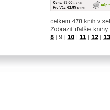
Cena
: €3,00
(78 Kč)
kúpi
Pre Vás:
€2,85
(74 Kč)
celkem 478 knih v se
Zobraziť ďalšie knihy
8
|
9
|
10
|
11
|
12
|
1