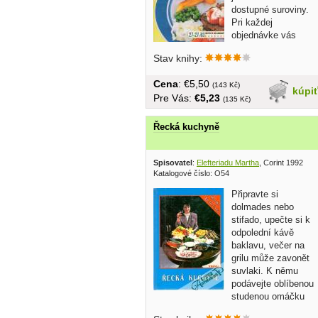
dostupné suroviny.
Pri každej
objednávke vás
čaká...
Stav knihy:
Cena
: €5,50
(143 Kč)
kúpi
Pre Vás:
€5,23
(135 Kč)
Řecká kuchyně
Spisovatel
:
Elefteriadu Martha
, Corint 1992
Katalogové číslo: O54
Připravte si
dolmades nebo
stifado, upečte si k
odpolední kávě
baklavu, večer na
grilu může zavonět
suvlaki. K němu
podávejte oblíbenou
studenou omáčku
tzatziki....