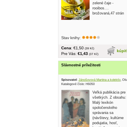
zelené čaje -
rooibos....
brožovaná,47 strán
Stav knihy:
Cena
: €1,50
(39 Kč)
kúpi
Pre Vás:
€1,43
(37 Kč)
Slávnostné príležitosti
Spisovatel
:
Jánošovová Martina a kolektív
, Ob
Katalogové číslo: H6050
Veľká publikácia pre
všetkých. Z obsahu:
Malý lexikón
spoločenského
správania sa
(návštevy, kultúrne
podujatia, hosť,