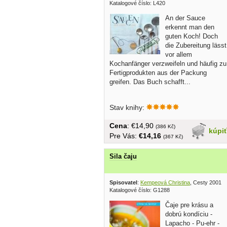
Katalogové číslo: L420
An der Sauce
erkennt man den
guten Koch! Doch
die Zubereitung lässt
vor allem
Kochanfänger verzweifeln und häufig zu
Fertigprodukten aus der Packung
greifen. Das Buch schafft...
Stav knihy:
Cena
: €14,90
(386 Kč)
kúpi
Pre Vás:
€14,16
(367 Kč)
Sila čaju
Spisovatel
:
Kempeová Christina
, Cesty 2001
Katalogové číslo: G1288
Čaje pre krásu a
dobrú kondíciu -
Lapacho - Pu-ehr -