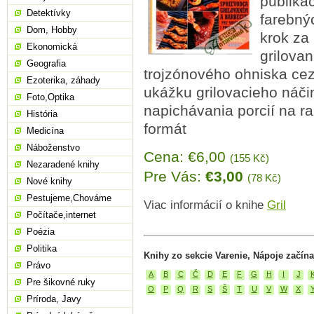
publikác
Detektívky
farebnýc
Dom, Hobby
krok za
Ekonomická
grilova
Geografia
trojzónového ohniska cez
Ezoterika, záhady
ukážku grilovacieho náči
Foto,Optika
napichávania porcií na ra
História
formát
Medicína
Náboženstvo
Cena: €6,00
(155 Kč)
Nezaradené knihy
Pre Vás:
€3,00
(78 Kč)
Nové knihy
Pestujeme,Chováme
Viac informácií o knihe
Gril
Počítače,internet
Poézia
Politika
Knihy zo sekcie Varenie, Nápoje začín
Právo
A
B
C
Č
D
E
F
G
H
I
J
Pre šikovné ruky
O
P
Q
R
S
Š
T
U
V
W
X
Príroda, Javy