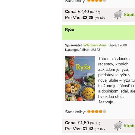
Stav knihy:
Cena
: €2,40
(62 Kč)
kúpi
Pre Vás:
€2,28
(59 Kč)
Ryža
Spisovatel
:
Wilsonová Anne
, Slovart 2000
Katalogové číslo: J6123
Táto malá zbierka
receptov, ktorých
základom je ryža,
predstavuje ryžu v
novej úlohe – ryža tu
totiž nie je súčasťou
a doplnkom jedál, al
hviezdou stola.
Jestvuje...
Stav knihy:
Cena
: €1,50
(39 Kč)
kúpi
Pre Vás:
€1,43
(37 Kč)