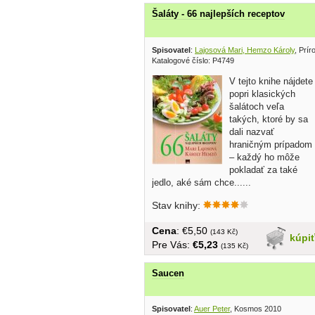
Šaláty - 66 najlepších receptov
Spisovatel
:
Lajosová Mari, Hemzo Károly
, Prí
Katalogové číslo: P4749
V tejto knihe nájdete
popri klasických
šalátoch veľa
takých, ktoré by sa
dali nazvať
hraničným prípadom
– každý ho môže
pokladať za také
jedlo, aké sám chce......
Stav knihy:
Cena
: €5,50
(143 Kč)
kúpi
Pre Vás:
€5,23
(135 Kč)
Saucen
Spisovatel
:
Auer Peter
, Kosmos 2010