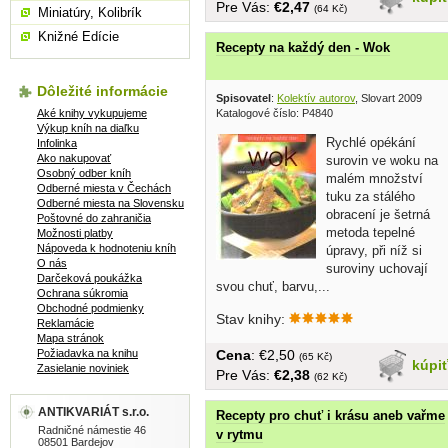
Pre Vás:
€2,47
(64 Kč)
Miniatúry, Kolibrík
Knižné Edície
Recepty na každý den - Wok
Dôležité informácie
Spisovatel
:
Kolektív autorov
, Slovart 2009
Aké knihy vykupujeme
Katalogové číslo: P4840
Výkup kníh na diaľku
Rychlé opékání
Infolinka
Ako nakupovať
surovin ve woku na
Osobný odber kníh
malém množství
Odberné miesta v Čechách
tuku za stálého
Odberné miesta na Slovensku
obracení je šetrná
Poštovné do zahraničia
metoda tepelné
Možnosti platby
Nápoveda k hodnoteniu kníh
úpravy, při níž si
O nás
suroviny uchovají
Darčeková poukážka
svou chuť, barvu,...
Ochrana súkromia
Obchodné podmienky
Stav knihy:
Reklamácie
Mapa stránok
Požiadavka na knihu
Cena
: €2,50
(65 Kč)
kúpi
Zasielanie noviniek
Pre Vás:
€2,38
(62 Kč)
ANTIKVARIÁT s.r.o.
Recepty pro chuť i krásu aneb vařme
Radničné námestie 46
v rytmu
08501 Bardejov