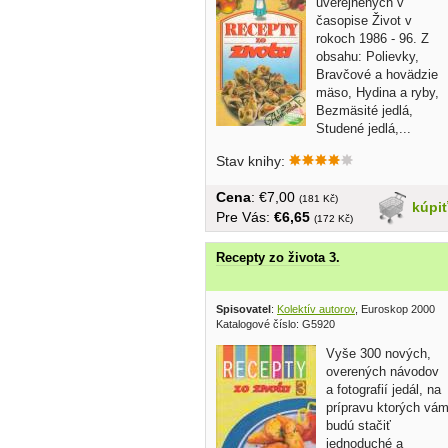
uverejnených v
časopise Život v
rokoch 1986 - 96. Z
obsahu: Polievky,
Bravčové a hovädzie
mäso, Hydina a ryby,
Bezmäsité jedlá,
Studené jedlá,...
Stav knihy:
Cena
: €7,00
(181 Kč)
kúpi
Pre Vás:
€6,65
(172 Kč)
Recepty zo života 3.
Spisovatel
:
Kolektív autorov
, Euroskop 2000
Katalogové číslo: G5920
Vyše 300 nových,
overených návodov
a fotografií jedál, na
prípravu ktorých vá
budú stačiť
jednoduché a