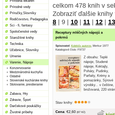
Prírodná lekáreň
celkom 478 knih v sek
Prírodné vedy
Zobraziť ďalšie knihy
Príručky,Slovníky
Rodičovstvo, Pedagogika
8
|
9
|
10
|
11
|
12
|
1
Sci - fi, fantasy
Spoločenské vedy
Receptury mléčných nápojú a
pokrmú
Starožitné knihy
Technika
Spisovatel
:
Kolektív autorov
, Merkur 1977
Katalogové číslo: F9737
Učebnice, Slovníky
Umenie
Z obsahu: Teplé
nápoje, Studené
Varenie, Nápoje
nápoje, Koktajly,
Konzervovanie
Poháry, Pudinky,
Medzinárodná kuchyňa
Parfaity, Krémy a
Ostatné
pomazánky, Sýrové
Slovenské kuchárske knihy
Stolovanie, prestieranie
výrobky... v češtine,
brožovaná, 220 strán
Zabava, Hry
Zdravie, Šport
Stav knihy:
Darčekové poukážky
Cena
: €2,60
Životné príbehy
(67 Kč)
kúpi