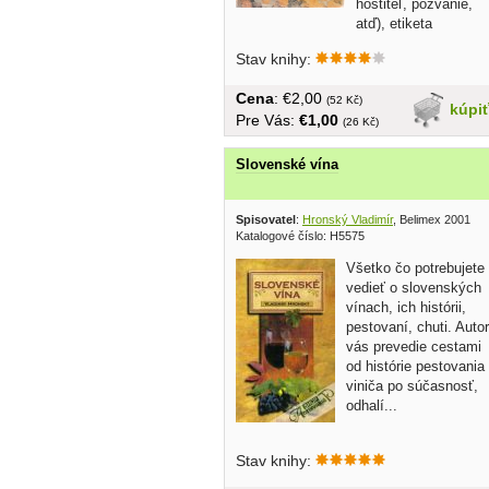
hostiteľ, pozvanie,
atď), etiketa
stolovania...
Stav knihy:
Cena
: €2,00
(52 Kč)
kúpi
Pre Vás:
€1,00
(26 Kč)
Slovenské vína
Spisovatel
:
Hronský Vladimír
, Belimex 2001
Katalogové číslo: H5575
Všetko čo potrebujete
vedieť o slovenských
vínach, ich histórii,
pestovaní, chuti. Autor
vás prevedie cestami
od histórie pestovania
viniča po súčasnosť,
odhalí...
Stav knihy: