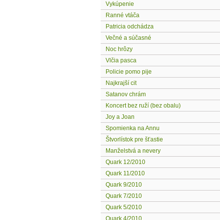
Vykúpenie
Ranné vtáča
Patricia odchádza
Večné a súčasné
Noc hrôzy
Vlčia pasca
Policie pomo pije
Najkrajší cit
Satanov chrám
Koncert bez ruží (bez obalu)
Joy a Joan
Spomienka na Annu
Štvorlístok pre šťastie
Manželstvá a nevery
Quark 12/2010
Quark 11/2010
Quark 9/2010
Quark 7/2010
Quark 5/2010
Quark 4/2010