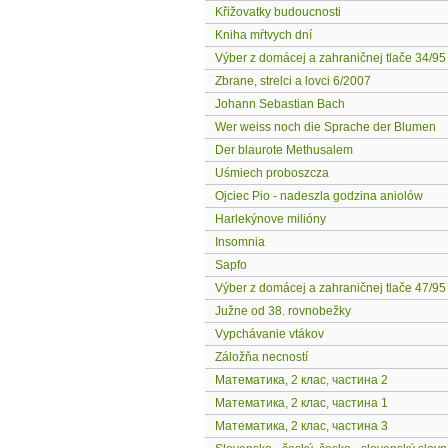
Křižovatky budoucnosti
Kniha mŕtvych dní
Výber z domácej a zahraničnej tlače 34/95
Zbrane, strelci a lovci 6/2007
Johann Sebastian Bach
Wer weiss noch die Sprache der Blumen
Der blaurote Methusalem
Uśmiech proboszcza
Ojciec Pio - nadeszla godzina aniolów
Harlekýnove milióny
Insomnia
Sapfo
Výber z domácej a zahraničnej tlače 47/95
Južne od 38. rovnobežky
Vypchávanie vtákov
Záložňa necností
Математика, 2 клас, частина 2
Математика, 2 клас, частина 1
Математика, 2 клас, частина 3