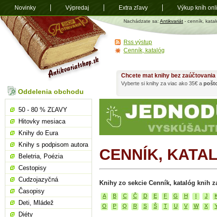
Novinky
Výpredaj
Extra zľavy
Výkup kníh onl
Antikvariát
Nachádzate sa:
Antikvariát
- cenník, katal
shop.sk
Rss výstup
Cenník, katalóg
Chcete mat knihy bez zaúčtovania
Vyberte si knihy za viac ako 35€ a
pošt
Oddelenia obchodu
50 - 80 % ZĽAVY
Hitovky mesiaca
Knihy do Eura
Knihy s podpisom autora
CENNÍK, KATA
Beletria, Poézia
Cestopisy
Cudzojazyčná
Knihy zo sekcie Cenník, katalóg knih z
Časopisy
A
B
C
Č
D
E
F
G
H
I
J
Deti, Mládež
O
P
Q
R
S
Š
T
U
V
W
X
Diéty