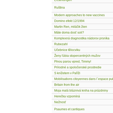
Erzählungen
Ruština
Modern approaches to new vaccines
Domino efekt 12/1994
Martin Ren, miláčik žien
Máte doma dosť soli?
Komplexná diagnostika nádorov prsníka
Rubezahl
Učebnice tělocviku
Ženy ľúbia stopercentných mužov
Plnou parou vpred, Timmy!
Prírodné a spoločenské prostredie
S knížetem v Paříži
Mobilisations citoyennes dans l´espace pu
Britain from the air
Moja malá bláznivá kniha na prázdniny
Herečka vzpomíná
Nežnosť
Psaumes et cantiques