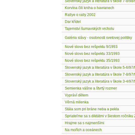
Slovenský jazyk a literatúra v škole 7-8/98
Korvína čili kniha o havranech
Rallye o rally 2002
Dar křídel
Tajemství šumavských vrcholu
Galéria slávy - osobnosti svetovej politiky
Nové slovo bez rešpektu 9/1993
Nové slovo bez rešpektu 33/1993
Nové slovo bez rešpektu 35/1993
Slovenský jazyk a literatúra v škole 5-6/97
Slovenský jazyk a literatúra v škole 7-8/97
Slovenský jazyk a literatúra v škole 3-4/97
Semienka vášne a štvrtý rozmer
Vypráví dětem
Věrná milenka
Stála som pri bráne neba a pekla
Spriateľme sa s diktátmi v šiestom ročníku
Hrajme sa s najmenšími
Na mořích a oceánech