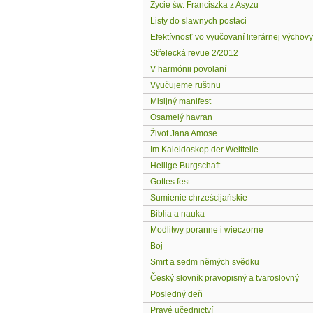
Zycie św. Franciszka z Asyzu
Listy do slawnych postaci
Efektívnosť vo vyučovaní literárnej výchovy
Střelecká revue 2/2012
V harmónii povolaní
Vyučujeme ruštinu
Misijný manifest
Osamelý havran
Život Jana Amose
Im Kaleidoskop der Weltteile
Heilige Burgschaft
Gottes fest
Sumienie chrześcijańskie
Biblia a nauka
Modlitwy poranne i wieczorne
Boj
Smrt a sedm němých svědku
Český slovník pravopisný a tvaroslovný
Posledný deň
Pravé učednictví