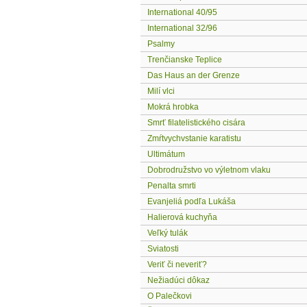
International 40/95
International 32/96
Psalmy
Trenčianske Teplice
Das Haus an der Grenze
Milí vlci
Mokrá hrobka
Smrť filatelistického cisára
Zmŕtvychvstanie karatistu
Ultimátum
Dobrodružstvo vo výletnom vlaku
Penalta smrti
Evanjeliá podľa Lukáša
Halierová kuchyňa
Veľký tulák
Sviatosti
Veriť či neveriť?
Nežiadúci dôkaz
O Palečkovi