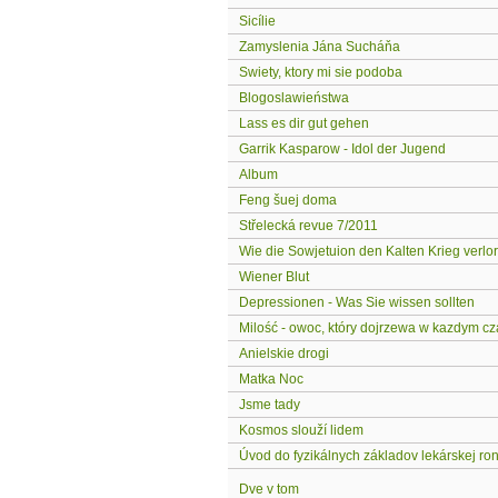
Sicílie
Zamyslenia Jána Sucháňa
Swiety, ktory mi sie podoba
Blogoslawieństwa
Lass es dir gut gehen
Garrik Kasparow - Idol der Jugend
Album
Feng šuej doma
Střelecká revue 7/2011
Wie die Sowjetuion den Kalten Krieg verlor
Wiener Blut
Depressionen - Was Sie wissen sollten
Milość - owoc, który dojrzewa w kazdym cz
Anielskie drogi
Matka Noc
Jsme tady
Kosmos slouží lidem
Úvod do fyzikálnych základov lekárskej ro
Dve v tom