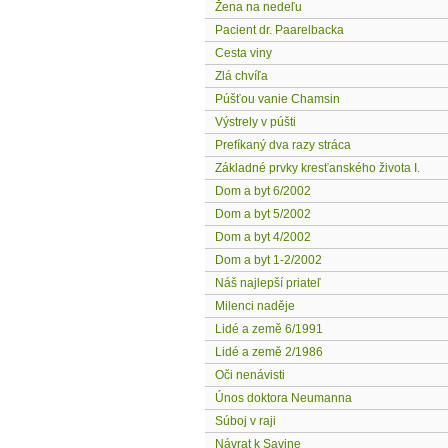
Žena na nedeľu
Pacient dr. Paarelbacka
Cesta viny
Zlá chvíľa
Púšťou vanie Chamsin
Výstrely v púšti
Prefíkaný dva razy stráca
Základné prvky kresťanského života I.
Dom a byt 6/2002
Dom a byt 5/2002
Dom a byt 4/2002
Dom a byt 1-2/2002
Náš najlepší priateľ
Milenci naděje
Lidé a země 6/1991
Lidé a země 2/1986
Oči nenávisti
Únos doktora Neumanna
Súboj v raji
Návrat k Savine