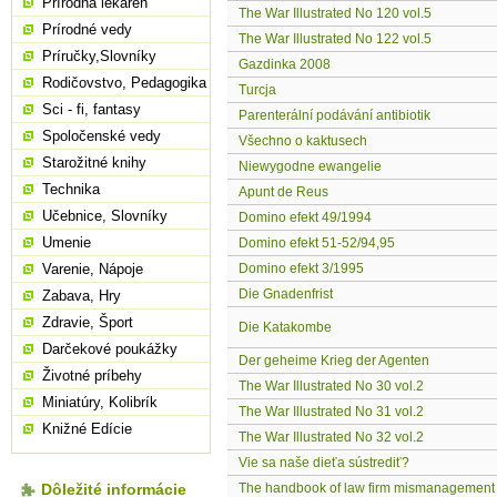
Prírodná lekáreň
The War Illustrated No 120 vol.5
Prírodné vedy
The War Illustrated No 122 vol.5
Príručky,Slovníky
Gazdinka 2008
Rodičovstvo, Pedagogika
Turcja
Sci - fi, fantasy
Parenterální podávání antibiotik
Spoločenské vedy
Všechno o kaktusech
Starožitné knihy
Niewygodne ewangelie
Technika
Apunt de Reus
Učebnice, Slovníky
Domino efekt 49/1994
Umenie
Domino efekt 51-52/94,95
Varenie, Nápoje
Domino efekt 3/1995
Die Gnadenfrist
Zabava, Hry
Zdravie, Šport
Die Katakombe
Darčekové poukážky
Der geheime Krieg der Agenten
Životné príbehy
The War Illustrated No 30 vol.2
Miniatúry, Kolibrík
The War Illustrated No 31 vol.2
Knižné Edície
The War Illustrated No 32 vol.2
Vie sa naše dieťa sústrediť?
Dôležité informácie
The handbook of law firm mismanagement