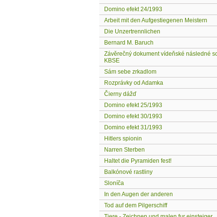
Domino efekt 24/1993
Arbeit mit den Aufgestiegenen Meistern
Die Unzertrennlichen
Bernard M. Baruch
Závěrečný dokument vídeňské následné s
KBSE
Sám sebe zrkadlom
Rozprávky od Adamka
Čierny dážď
Domino efekt 25/1993
Domino efekt 30/1993
Domino efekt 31/1993
Hitlers spionin
Narren Sterben
Haltet die Pyramiden fest!
Balkónové rastliny
Sloníča
In den Augen der anderen
Tod auf dem Pilgerschiff
Tiere - Zeichnen und malen fur einsteiger