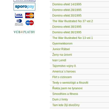
Domino efekt 14/1995
Domino efekt 28/1995
Domino efekt 30/1995
The War Illustrated No 37 vol.2
Domino efekt 38/1995
Domino efekt 36/1995
The War Illustrated No 13 vol.1
Gyermekkorom
Junior Rätsel
Ženy na úrovni
Ivan Lendl
Tajomstvo vojny II.
America´s heroes
Flirt s cizincem
Texty o semiológii a filozofii
Řekla jsem ne tyranovi
Smoothies a fitness
Dum z hmly
Tam kde žijí divočiny