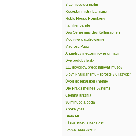
Slavní světoví malíři
Receptář mistra barmana
Noble House Hongkong
Familienbande
Das Geheimnis des Kalligraphen
Modlitwa o uzdrowienie
Madrość Pustyni
Angielscy meczennicy reformacji
Dve podoby lásky
111 dôvodov, prečo milovať mužov
Slovník vulgarismu - sprostě v 6 jazycích
Úvod do lekárskej chémie
Die Praxis meines Systems
Ciemna jutrznia
30 minut dla boga
Apokalypsa
Dielo I-II.
Láska, hnev a nenávisť
StomaTeam 4/2015