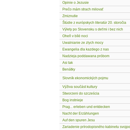
Opinie o Jezusie
Prečo mám strach milovať
Zmiznutie
Štúdie z európskych literatúr 20. storočia
Výlety po Slovensku s deťmi i bez nich
Oheň v bílé noci
Uwalnianie ze zlych mocy
Ewangelia dla kazdego z nas
Nadzieja poddawana próbom
Asi tak
Benátky
Slovník ekonomických pojmu
Výživa součást kultury
Stworzeni do szcześcia
Bog instnieje
Prag... erleben und entdecken
Nacht der Erzählungen
Auf den spuren Jesu
Zariadenie prírodopisného kabinetu svoj