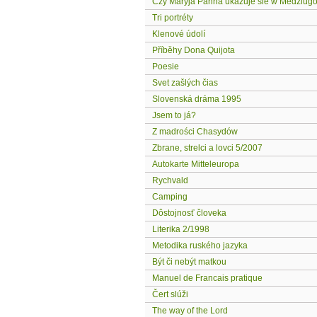
Czy Maryja Panna ukazuje sie w Medziugo
Tri portréty
Klenové údolí
Příběhy Dona Quijota
Poesie
Svet zašlých čias
Slovenská dráma 1995
Jsem to já?
Z madrości Chasydów
Zbrane, strelci a lovci 5/2007
Autokarte Mitteleuropa
Rychvald
Camping
Dôstojnosť človeka
Literika 2/1998
Metodika ruského jazyka
Být či nebýt matkou
Manuel de Francais pratique
Čert slúži
The way of the Lord