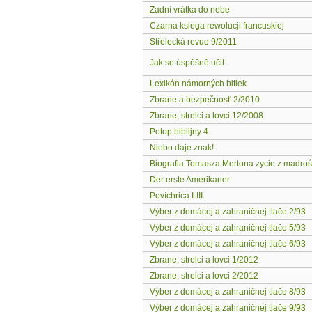
Zadní vrátka do nebe
Czarna ksiega rewolucji francuskiej
Střelecká revue 9/2011
Jak se úspěšně učit
Lexikón námorných bitiek
Zbrane a bezpečnosť 2/2010
Zbrane, strelci a lovci 12/2008
Potop biblijny 4.
Niebo daje znak!
Biografia Tomasza Mertona zycie z madroś
Der erste Amerikaner
Povíchrica I-III.
Výber z domácej a zahraničnej tlače 2/93
Výber z domácej a zahraničnej tlače 5/93
Výber z domácej a zahraničnej tlače 6/93
Zbrane, strelci a lovci 1/2012
Zbrane, strelci a lovci 2/2012
Výber z domácej a zahraničnej tlače 8/93
Výber z domácej a zahraničnej tlače 9/93