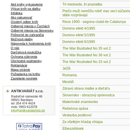
Tri medvede, tri prasiatka
Aké knihy vykupujeme
Výkup kníh na diaľku
Prečo muži nemôžu robiť viac vecí súčasn
Infolinka
stále rozprávajú
Ako nakupovať
Reus 1900 - segona ciutat de Catalunya
Osobný odber kníh
Odberné miesta v Čechách
Domino efekt 4/1995
Odberné miesta na Slovensku
Poštovné do zahraničia
Domino efekt 5/1995
Možnosti platby
Domino efekt 6/1995
Nápoveda k hodnoteniu kníh
O nás
The War Illustrated No 35 vol.2
Darčeková poukážka
The War Illustrated No 36 vol.2
Ochrana súkromia
Obchodné podmienky
The War Illustrated No 33 vol.2
Reklamácie
Ježíš
Mapa stránok
Požiadavka na knihu
Romania
Zasielanie noviniek
Mesiáš
Zdravú stravu matke a dieťaťu
ANTIKVARIÁT s.r.o.
Slovensko - obrazový sprievodca
Radničné námestie 46
08501 Bardejov
Materinské znamienko
tel: 054 474 4424
mob: 0903 612078
Rebelova spása
info@antikvariatshop.sk
Vestavba podkroví
Za všetkým hľadaj chlapa
Elbeszélések