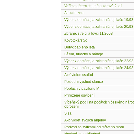
Vaříme détem chutné a zdravě 2. díl
Altitude zero
Výber z domácej a zahraničnej tlače 19/93
Výber z domácej a zahraničnej tlače 20/93
Zbrane, strelci a lovci 11/2008
Kovotokárstvo
Dotyk babieho leta
Láska, hriechy a nádeje
Výber z domácej a zahraničnej tlače 22/93
Výber z domácej a zahraničnej tlače 24/93
A névtelen család
Poslední východ slunce
Poplach v pavilónu M
Přirozené osvícení
Vídeňský podíl na počátcích českého náro
obrození
Slza
Ako vidieť svojich anjelov
Podvod so zvitkami od mŕtveho mora