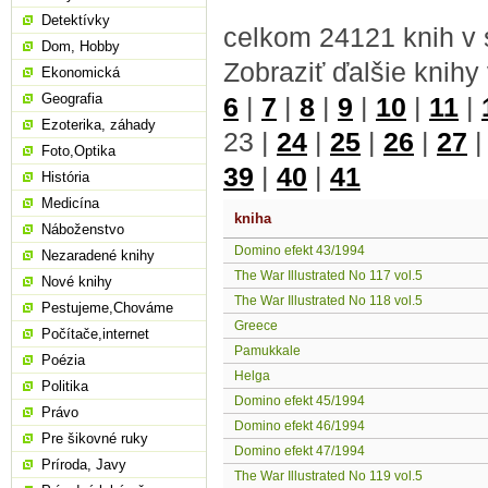
Detektívky
celkom 24121 knih v 
Dom, Hobby
Zobraziť ďalšie knihy
Ekonomická
Geografia
6
|
7
|
8
|
9
|
10
|
11
|
Ezoterika, záhady
23
|
24
|
25
|
26
|
27
Foto,Optika
39
|
40
|
41
História
Medicína
kniha
Náboženstvo
Domino efekt 43/1994
Nezaradené knihy
The War Illustrated No 117 vol.5
Nové knihy
The War Illustrated No 118 vol.5
Pestujeme,Chováme
Greece
Počítače,internet
Pamukkale
Poézia
Helga
Politika
Domino efekt 45/1994
Právo
Domino efekt 46/1994
Pre šikovné ruky
Domino efekt 47/1994
Príroda, Javy
The War Illustrated No 119 vol.5