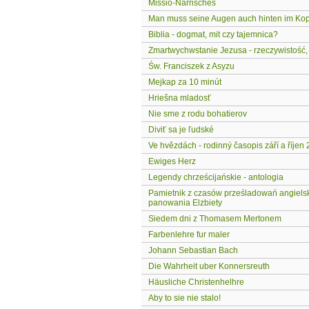
Missio-Närrisches
Man muss seine Augen auch hinten im Ko
Biblia - dogmat, mit czy tajemnica?
Zmartwychwstanie Jezusa - rzeczywistość, 
Św. Franciszek z Asyzu
Mejkap za 10 minút
Hriešna mladosť
Nie sme z rodu bohatierov
Diviť sa je ľudské
Ve hvězdách - rodinný časopis září a říjen
Ewiges Herz
Legendy chrześcijańskie - antologia
Pamietnik z czasów prześladowań angiels
panowania Elzbiety
Siedem dni z Thomasem Mertonem
Farbenlehre fur maler
Johann Sebastian Bach
Die Wahrheit uber Konnersreuth
Häusliche Christenhelhre
Aby to sie nie stalo!