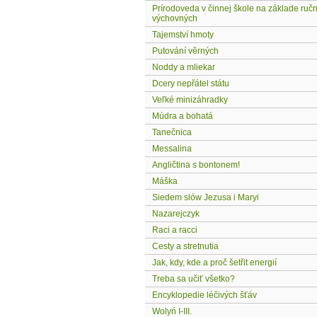
Prírodoveda v činnej škole na základe ruč
výchovných
Tajemství hmoty
Putování věrných
Noddy a mliekar
Dcery nepřátel státu
Veľké minizáhradky
Múdra a bohatá
Tanečnica
Messalina
Angličtina s bontonem!
Máška
Siedem slów Jezusa i Maryi
Nazarejczyk
Raci a racci
Cesty a stretnutia
Jak, kdy, kde a proč šetřit energií
Treba sa učiť všetko?
Encyklopedie léčivých šťáv
Wolyń I-III.