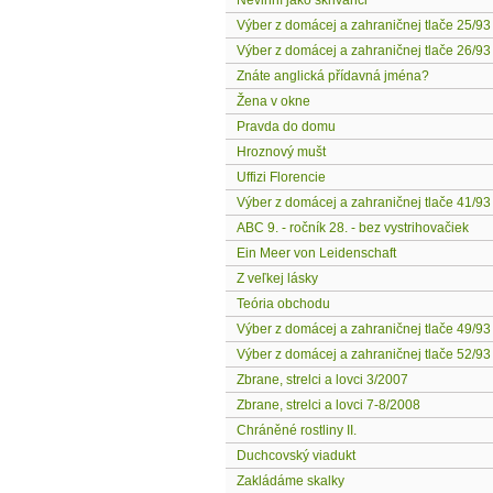
Nevinní jako skřivánci
Výber z domácej a zahraničnej tlače 25/93
Výber z domácej a zahraničnej tlače 26/93
Znáte anglická přídavná jména?
Žena v okne
Pravda do domu
Hroznový mušt
Uffizi Florencie
Výber z domácej a zahraničnej tlače 41/93
ABC 9. - ročník 28. - bez vystrihovačiek
Ein Meer von Leidenschaft
Z veľkej lásky
Teória obchodu
Výber z domácej a zahraničnej tlače 49/93
Výber z domácej a zahraničnej tlače 52/93
Zbrane, strelci a lovci 3/2007
Zbrane, strelci a lovci 7-8/2008
Chráněné rostliny II.
Duchcovský viadukt
Zakládáme skalky