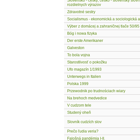
Slovensko - český, česko - slovenský slovn
rozdielnych výrazov
Zdravotné sestry
Socialismus - ekonomická a sociologická 
Výber z domácej a zahraničnej tlače 50/95
Bóg i nowa fizyka
Der erste Amerikaner
Galveston
To bola vojna
Starostlivosť o pokožku
Ufo magazín 1/1993
Unterwegs in Italien
Polska 1999
Przewodnik po trudnościach wiary
Na brehoch medvedice
V cudzom tele
Studený oheň
Slovník cudzích slov
Prečo ľudia veria?
Falošná pandémia I-II.