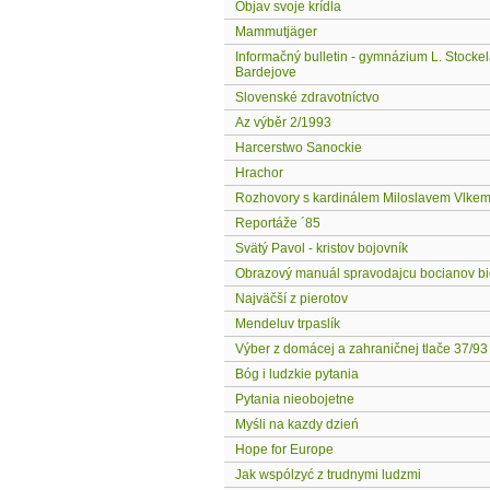
Objav svoje krídla
Mammutjäger
Informačný bulletin - gymnázium L. Stockel
Bardejove
Slovenské zdravotníctvo
Az výběr 2/1993
Harcerstwo Sanockie
Hrachor
Rozhovory s kardinálem Miloslavem Vlke
Reportáže ´85
Svätý Pavol - kristov bojovník
Obrazový manuál spravodajcu bocianov bi
Najväčší z pierotov
Mendeluv trpaslík
Výber z domácej a zahraničnej tlače 37/93
Bóg i ludzkie pytania
Pytania nieobojetne
Myśli na kazdy dzień
Hope for Europe
Jak wspólzyć z trudnymi ludzmi