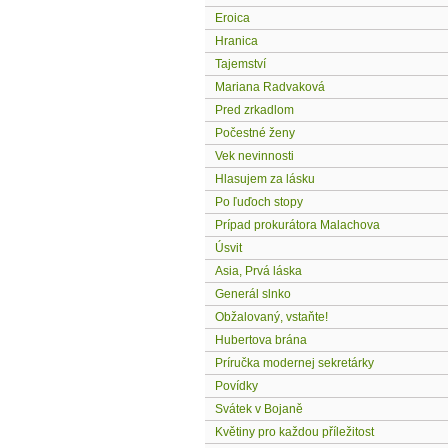
Eroica
Hranica
Tajemství
Mariana Radvaková
Pred zrkadlom
Počestné ženy
Vek nevinnosti
Hlasujem za lásku
Po ľuďoch stopy
Prípad prokurátora Malachova
Úsvit
Asia, Prvá láska
Generál slnko
Obžalovaný, vstaňte!
Hubertova brána
Príručka modernej sekretárky
Povídky
Svátek v Bojaně
Květiny pro každou příležitost