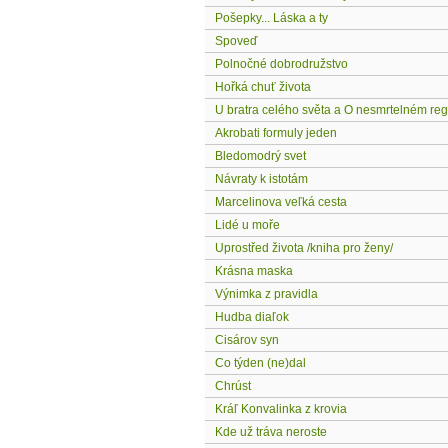
Pošepky... Láska a ty
Spoveď
Polnočné dobrodružstvo
Hořká chuť života
U bratra celého světa a O nesmrtelném reg
Akrobati formuly jeden
Bledomodrý svet
Návraty k istotám
Marcelinova veľká cesta
Lidé u moře
Uprostřed života /kniha pro ženy/
Krásna maska
Výnimka z pravidla
Hudba diaľok
Cisárov syn
Co týden (ne)dal
Chrúst
Kráľ Konvalinka z krovia
Kde už tráva neroste