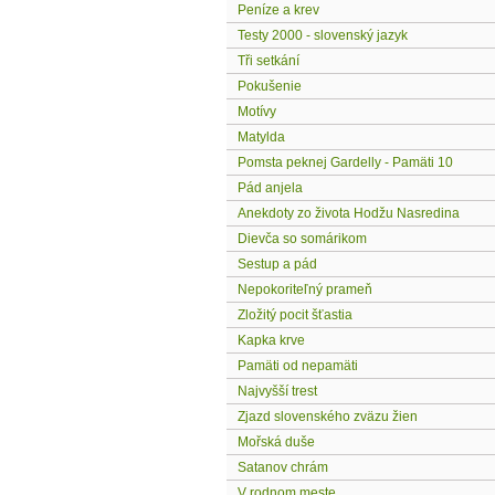
Peníze a krev
Testy 2000 - slovenský jazyk
Tři setkání
Pokušenie
Motívy
Matylda
Pomsta peknej Gardelly - Pamäti 10
Pád anjela
Anekdoty zo života Hodžu Nasredina
Dievča so somárikom
Sestup a pád
Nepokoriteľný prameň
Zložitý pocit šťastia
Kapka krve
Pamäti od nepamäti
Najvyšší trest
Zjazd slovenského zväzu žien
Mořská duše
Satanov chrám
V rodnom meste