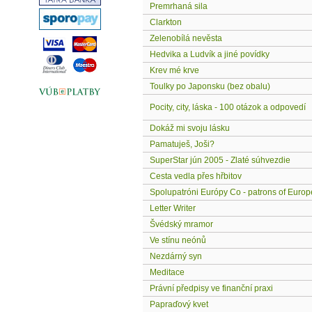
Premrhaná sila
Clarkton
Zelenobílá nevěsta
Hedvika a Ludvík a jiné povídky
Krev mé krve
Toulky po Japonsku (bez obalu)
Pocity, city, láska - 100 otázok a odpovedí
Dokáž mi svoju lásku
Pamatuješ, Joši?
SuperStar jún 2005 - Zlaté súhvezdie
Cesta vedla přes hřbitov
Spolupatróni Európy Co - patrons of Europ
Letter Writer
Švédský mramor
Ve stínu neónů
Nezdárný syn
Meditace
Právní předpisy ve finanční praxi
Papraďový kvet