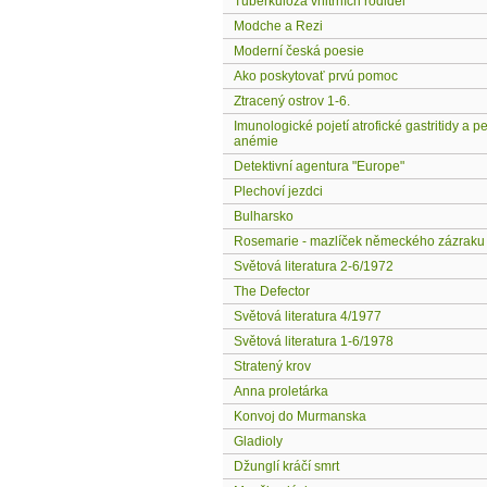
Tuberkulóza vnitřních rodidel
Modche a Rezi
Moderní česká poesie
Ako poskytovať prvú pomoc
Ztracený ostrov 1-6.
Imunologické pojetí atrofické gastritidy a p
anémie
Detektivní agentura "Europe"
Plechoví jezdci
Bulharsko
Rosemarie - mazlíček německého zázraku
Světová literatura 2-6/1972
The Defector
Světová literatura 4/1977
Světová literatura 1-6/1978
Stratený krov
Anna proletárka
Konvoj do Murmanska
Gladioly
Džunglí kráčí smrt