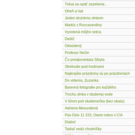
Tráva sa opäť zazelenie...
Oheň a ľad
Jeden druhému slnkom
Markíz z Roccaverdiny
Vyvolená môjho srdca
Dedič
Odsúdený
Profesor Nečin
Čo predpovedala Sibyla
Stretnutie pod hodinami
Najkrajšie prázdniny sú po prázdninách
Do videnia, Zuzanka
Barevná fotografie pro každého
Trochu slnka v studenej vode
V šírom poli studienečka (bez obalu)
Adriena Mesuratová
Pas číslo 11 333, Osem rokov v CIA
Diabol
Tadiaľ vedú chodníčky