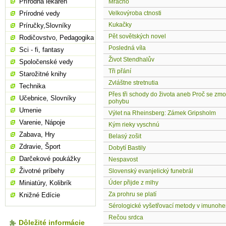
Prírodná lekáreň
Mračno
Prírodné vedy
Velkovýroba ctnosti
Kukačky
Príručky,Slovníky
Pět sovětských novel
Rodičovstvo, Pedagogika
Posledná víla
Sci - fi, fantasy
Život Stendhalův
Spoločenské vedy
Tři přání
Starožitné knihy
Zvláštne stretnutia
Technika
Přes tři schody do života aneb Proč se zmo
Učebnice, Slovníky
pohybu
Umenie
Výlet na Rheinsberg: Zámek Gripsholm
Varenie, Nápoje
Kým rieky vyschnú
Zabava, Hry
Belasý zošit
Zdravie, Šport
Dobytí Bastily
Darčekové poukážky
Nespavost
Životné príbehy
Slovenský evanjelický funebrál
Miniatúry, Kolibrík
Úder přijde z mlhy
Za prohru se platí
Knižné Edície
Sérologické vyšetřovací metody v imunohe
Rečou srdca
Dôležité informácie