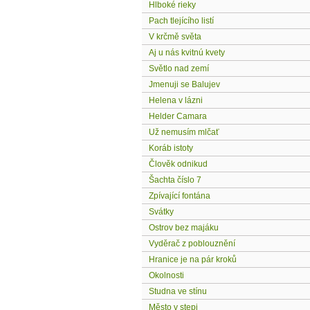
Hlboké rieky
Pach tlejícího listí
V krčmě světa
Aj u nás kvitnú kvety
Světlo nad zemí
Jmenuji se Balujev
Helena v lázni
Helder Camara
Už nemusím mlčať
Koráb istoty
Člověk odnikud
Šachta číslo 7
Zpívající fontána
Svátky
Ostrov bez majáku
Vyděrač z poblouznění
Hranice je na pár kroků
Okolnosti
Studna ve stínu
Město v stepi