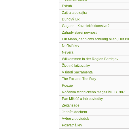
Pstruh
Zajtra a pozajtra
Duhový luk
Gagarin - Kozmické klamstvo?
Záhady starej pevnosti
Ein Mann, der nichts schuldig blieb, Der B
Nečistá krv
Nevěra
Willkommen in der Region Bardejov
Životné križovatky
V údolí Sacramenta
The Fox and The Fury
Poezie
Ročenka technického magazínu 1./1987
Pán Miklóš a iné poviedky
Zeitansage
Jedním dechem
Výber z poviedok
Posvätná krv