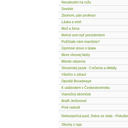
Nezabudni na ružu
Svedok
Zbohom, pán profesor
Láska a smrt
Muž a žena
Mohol som byť prezidentom
Požičiate nám manžela?
Úprimné slovo o láske
More vínovej farby
Miesto utrpenia
Slovenský jazyk - Cvičenia a diktáty
Všeličo o zdraví
Opodál Broadwaye
K událostem v Československu
Vianočný stromček
Bratři Jeršovové
Prvé radosti
Nebezpečná past, Srdce ze zlata - Pokušen
Stromy z raja