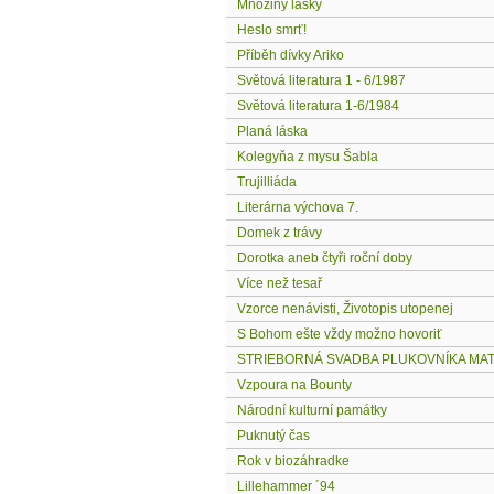
Množiny lásky
Heslo smrť!
Příběh dívky Ariko
Světová literatura 1 - 6/1987
Světová literatura 1-6/1984
Planá láska
Kolegyňa z mysu Šabla
Trujilliáda
Literárna výchova 7.
Domek z trávy
Dorotka aneb čtyři roční doby
Více než tesař
Vzorce nenávisti, Životopis utopenej
S Bohom ešte vždy možno hovoriť
STRIEBORNÁ SVADBA PLUKOVNÍKA MA
Vzpoura na Bounty
Národní kulturní památky
Puknutý čas
Rok v biozáhradke
Lillehammer ´94