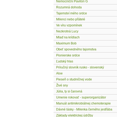
Nemocniční Pavilón G
Rozumná dohoda
Tajemství mého srdce
Milenci nebo přátelé
Ve víru vzpomínek
Nezkrotná Lucy
Mlaď na krídlach
Maximum Bob
Obeť spovedného tajomstva
Pionierske srdce
Ľudský hlas
Príručný slovník rusko - slovenský
Aloe
Pieseň o studničnej vode
Živé sny
Júlia, ty si čarovná
Umenie rokovať - superorganizátor
Manuál antimikrobiálnej chemoterapie
Dávné lásky - Milenka černého jestřába
Základy elektrickej údržby