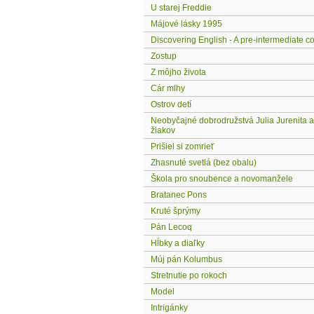
U starej Freddie
Májové lásky 1995
Discovering English - A pre-intermediate c
Zostup
Z môjho života
Cár mlhy
Ostrov detí
Neobyčajné dobrodružstvá Julia Jurenita a
žiakov
Prišiel si zomrieť
Zhasnuté svetlá (bez obalu)
Škola pro snoubence a novomanžele
Bratanec Pons
Kruté šprýmy
Pán Lecoq
Hĺbky a diaľky
Múj pán Kolumbus
Stretnutie po rokoch
Model
Intrigánky