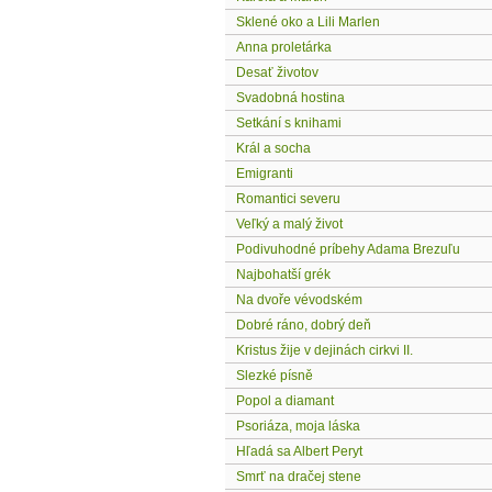
Sklené oko a Lili Marlen
Anna proletárka
Desať životov
Svadobná hostina
Setkání s knihami
Král a socha
Emigranti
Romantici severu
Veľký a malý život
Podivuhodné príbehy Adama Brezuľu
Najbohatší grék
Na dvoře vévodském
Dobré ráno, dobrý deň
Kristus žije v dejinách cirkvi II.
Slezké písně
Popol a diamant
Psoriáza, moja láska
Hľadá sa Albert Peryt
Smrť na dračej stene