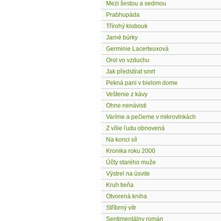
Mezi šestou a sedmou
Prabhupáda
Třírohý klobouk
Jarné búrky
Germinie Lacerteuxová
Orol vo vzduchu
Jak předstírat smrt
Pekná pani v bielom dome
Veštenie z kávy
Ohne nenávisti
Varíme a pečieme v mikrovlnkách
Z vôle ľudu obnovená
Na konci síl
Kronika roku 2000
Účty starého muže
Výstrel na úsvite
Kruh tieňa
Otvorená kniha
Stříbrný vítr
Sentimentálny román