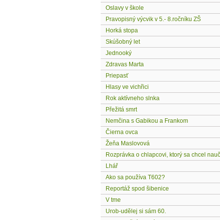
Oslavy v škole
Pravopisný výcvik v 5.- 8.ročníku ZŠ
Horká stopa
Skúšobný let
Jednooký
Zdravas Marta
Priepasť
Hlasy ve vichřici
Rok aktívneho slnka
Přežitá smrt
Nemčina s Gabikou a Frankom
Čierna ovca
Žeňa Maslovová
Rozprávka o chlapcovi, ktorý sa chcel nauč
Lhář
Ako sa používa T602?
Reportáž spod šibenice
V tme
Urob-udělej si sám 60.