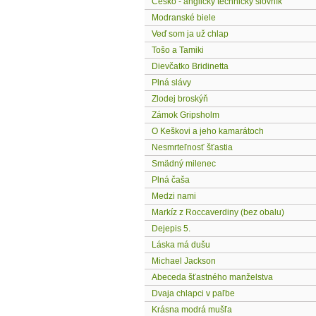
Česko - anglický technický slovník
Modranské biele
Veď som ja už chlap
Tošo a Tamiki
Dievčatko Bridinetta
Plná slávy
Zlodej broskýň
Zámok Gripsholm
O Keškovi a jeho kamarátoch
Nesmrteľnosť šťastia
Smädný milenec
Plná čaša
Medzi nami
Markíz z Roccaverdiny (bez obalu)
Dejepis 5.
Láska má dušu
Michael Jackson
Abeceda šťastného manželstva
Dvaja chlapci v paľbe
Krásna modrá mušľa