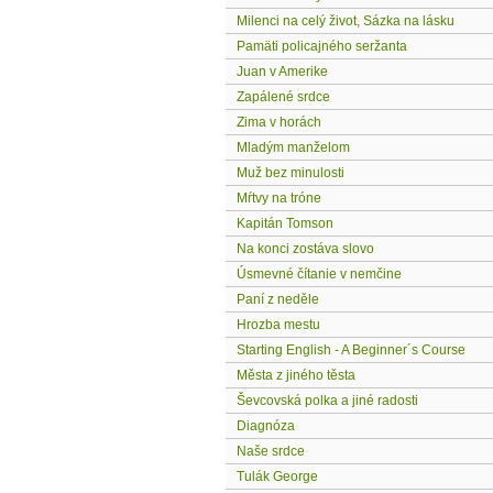
Milenci na celý život, Sázka na lásku
Pamäti policajného seržanta
Juan v Amerike
Zapálené srdce
Zima v horách
Mladým manželom
Muž bez minulosti
Mŕtvy na tróne
Kapitán Tomson
Na konci zostáva slovo
Úsmevné čítanie v nemčine
Paní z neděle
Hrozba mestu
Starting English - A Beginner´s Course
Města z jiného těsta
Ševcovská polka a jiné radosti
Diagnóza
Naše srdce
Tulák George