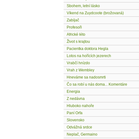
Sbohem, letní lásko
Víkend na Zuydcoote (brožovaná)
Zabíjač
Profesoři
Africké léto
Život s krajtou
Pacientka doktora Hegla
Lotos na hořících jezerech
Vrabčí hnízdo
Vrah z Wembley
Hneváme sa nadosmrti
Čo sa robí u nás doma... Komentáre
Energia
Z nedávna
Hluboko nahoře
Paní Orfa
Slovensko
Odvážná srdce
Neplač, Germaino