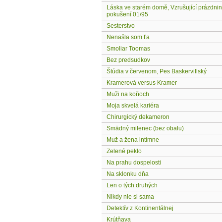
Láska ve starém domě, Vzrušující prázdniny
pokušení 01/95
Sesterstvo
Nenašla som ťa
Smoliar Toomas
Bez predsudkov
Štúdia v červenom, Pes Baskervillský
Kramerová versus Kramer
Muži na koňoch
Moja skvelá kariéra
Chirurgický dekameron
Smädný milenec (bez obalu)
Muž a žena intímne
Zelené peklo
Na prahu dospelosti
Na sklonku dňa
Len o tých druhých
Nikdy nie si sama
Detektív z Kontinentálnej
Krútňava