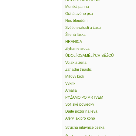
Morská panna
Oči túlavého psa
Noc bloudění
Světlo svátostí a času
Šílená láska
HRANICA
Zlyhanie srdca
ÚDOLÍ OSAMĚLÝCH BĚŽCÚ
Voják a žena
Záhadní trpaslíci
Míľový krok
Výkrik
Amália
PYŽAMO PO MRTVÉM
Sofijské poviedky
Dajte pozor na leva!
Aféry jak pro koho
Stručná mluvnice česká