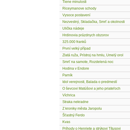
Tiene minulosti
Riceymanove schody
Vysoce postavení
Nezvestný, Skladačka, Smrť a okolnosti
Ulička nádeje
Hrdinovia prázdnych obzorov
325.000 franků
První velký případ
Zlatá ruža, Prístroj na hmlu, Umelý orol
Smrť na samote, Rozdelená noc
Hodina v Endore
Parník
Idol verejnosti, Balada o predmestí
O ševcovi Matúšovi a jeho priateľoch
Víchrica
Straka nekradne
Z kroniky města Jaropolu
Šťastný Ferdo
Kvas
Príhody o Henriete a strýkovi Títusovi