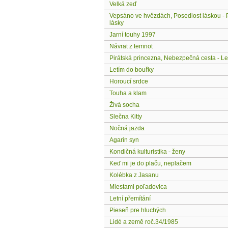
Velká zeď
Vepsáno ve hvězdách, Posedlost láskou -
lásky
Jarní touhy 1997
Návrat z temnot
Pirátská princezna, Nebezpečná cesta - Le
Letím do bouřky
Horoucí srdce
Touha a klam
Živá socha
Slečna Kitty
Nočná jazda
Agarin syn
Kondičná kulturistika - ženy
Keď mi je do plaču, neplačem
Kolébka z Jasanu
Miestami poľadovica
Letní přemítání
Pieseň pre hluchých
Lidé a země roč.34/1985