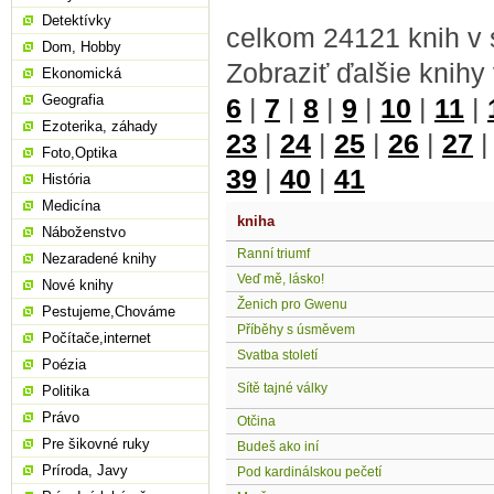
Detektívky
celkom 24121 knih v 
Dom, Hobby
Zobraziť ďalšie knihy
Ekonomická
Geografia
6
|
7
|
8
|
9
|
10
|
11
|
Ezoterika, záhady
23
|
24
|
25
|
26
|
27
Foto,Optika
39
|
40
|
41
História
Medicína
kniha
Náboženstvo
Ranní triumf
Nezaradené knihy
Veď mě, lásko!
Nové knihy
Ženich pro Gwenu
Pestujeme,Chováme
Příběhy s úsměvem
Počítače,internet
Svatba století
Poézia
Sítě tajné války
Politika
Právo
Otčina
Pre šikovné ruky
Budeš ako iní
Príroda, Javy
Pod kardinálskou pečetí