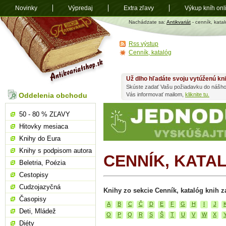
Novinky
Výpredaj
Extra zľavy
Výkup kníh onl
Antikvariát
Nachádzate sa:
Antikvariát
- cenník, katal
shop.sk
Rss výstup
Cenník, katalóg
Už dlho hľadáte svoju vytúženú kn
Skúste zadať Vašu požiadavku do nášho
Oddelenia obchodu
Vás informovať mailom,
kliknite tu.
50 - 80 % ZĽAVY
Hitovky mesiaca
Knihy do Eura
Knihy s podpisom autora
CENNÍK, KATA
Beletria, Poézia
Cestopisy
Cudzojazyčná
Knihy zo sekcie Cenník, katalóg knih z
Časopisy
A
B
C
Č
D
E
F
G
H
I
J
Deti, Mládež
O
P
Q
R
S
Š
T
U
V
W
X
Diéty