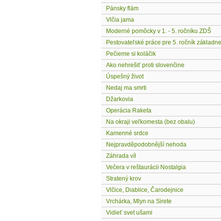
Pánsky flám
Vlčia jama
Moderné pomôcky v 1. - 5. ročníku ZDŠ
Pestovateľské práce pre 5. ročník základne
Pečieme si koláčik
Ako nehrešiť proti slovenčine
Úspešný život
Nedaj ma smrti
Džarkovia
Operácia Raketa
Na okraji veľkomesta (bez obalu)
Kamenné srdce
Nejpravděpodobnější nehoda
Záhrada víl
Večera v reštaurácii Nostalgia
Stratený krov
Vlčice, Diablice, Čarodejnice
Vrchárka, Mlyn na Sirete
Vidieť svet ušami