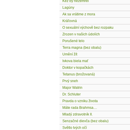
Kéž by nezemřel
Lagúny
Ak sa vrátime z mora
Kráľovná
O sexuální výchově bez rozpaku
Zrozen v našich údolích
Porušené telo
Terra magna (bez obalu)
Umění žít
Ivkova biela mať
Doktor v kopačkách
Tetanus (brožovaná)
Prvý sneh
Major Watrin
Dr. Schluter
Pravda o vzniku života
Máte rada Brahmsa....
Mladý zdravotník II.
Senzačné dievča (bez obalu)
Světlo tvých očí