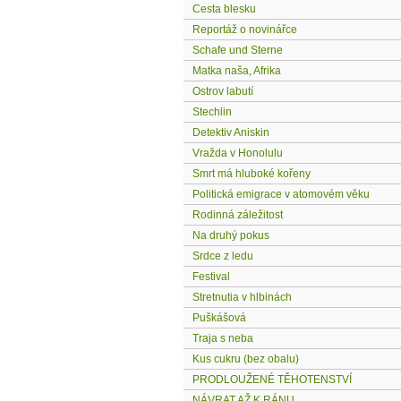
Cesta blesku
Reportáž o novinářce
Schafe und Sterne
Matka naša, Afrika
Ostrov labutí
Stechlin
Detektiv Aniskin
Vražda v Honolulu
Smrt má hluboké kořeny
Politická emigrace v atomovém věku
Rodinná záležitost
Na druhý pokus
Srdce z ledu
Festival
Stretnutia v hlbinách
Puškášová
Traja s neba
Kus cukru (bez obalu)
PRODLOUŽENÉ TĚHOTENSTVÍ
NÁVRAT AŽ K RÁNU