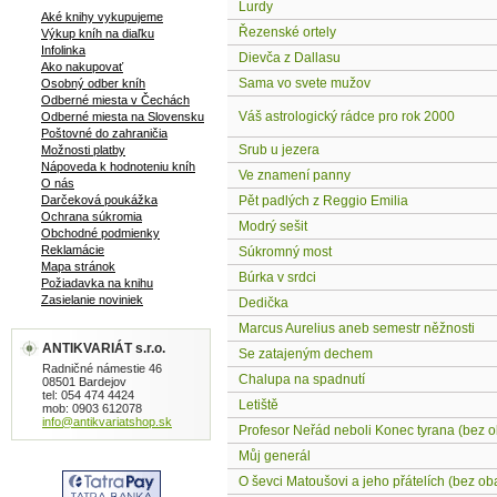
Lurdy
Aké knihy vykupujeme
Řezenské ortely
Výkup kníh na diaľku
Infolinka
Dievča z Dallasu
Ako nakupovať
Sama vo svete mužov
Osobný odber kníh
Odberné miesta v Čechách
Váš astrologický rádce pro rok 2000
Odberné miesta na Slovensku
Poštovné do zahraničia
Srub u jezera
Možnosti platby
Nápoveda k hodnoteniu kníh
Ve znamení panny
O nás
Darčeková poukážka
Pět padlých z Reggio Emilia
Ochrana súkromia
Modrý sešit
Obchodné podmienky
Reklamácie
Súkromný most
Mapa stránok
Búrka v srdci
Požiadavka na knihu
Zasielanie noviniek
Dedička
Marcus Aurelius aneb semestr něžnosti
ANTIKVARIÁT s.r.o.
Se zatajeným dechem
Radničné námestie 46
Chalupa na spadnutí
08501 Bardejov
tel: 054 474 4424
Letiště
mob: 0903 612078
info@antikvariatshop.sk
Profesor Neřád neboli Konec tyrana (bez o
Můj generál
O ševci Matoušovi a jeho přátelích (bez ob