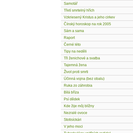
Samotář
Třetí smrtelný hřích
Vzkriesený Kristus a jeho cirkev
Čínský horoskop na rok 2005
Sám a sama
Raport
Černé léto
Tipy na neděli
Tři ženichové a svatba
Tajemná žena
Život proti smrti
Účinná vojna (bez obalu)
Ruka zo záhrobia
Bílá bříza
Psí dědek
Kde žije môj blížny
Nezralé ovoce
Stotisíckári
V jeho moci