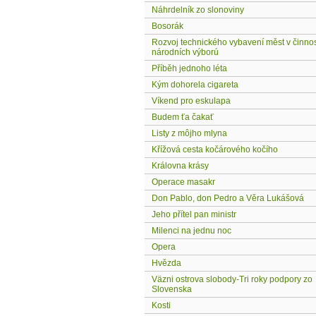
Náhrdelník zo slonoviny
Bosorák
Rozvoj technického vybavení měst v činnos
národních výború
Příběh jednoho léta
Kým dohorela cigareta
Víkend pro eskulapa
Budem ťa čakať
Listy z môjho mlyna
Křížová cesta kočárového kočího
Královna krásy
Operace masakr
Don Pablo, don Pedro a Věra Lukášová
Jeho přítel pan ministr
Milenci na jednu noc
Opera
Hvězda
Väzni ostrova slobody-Tri roky podpory zo
Slovenska
Kosti