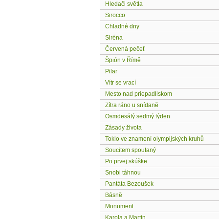
Hledači světla
Sirocco
Chladné dny
Siréna
Červená pečeť
Špión v Římě
Pilar
Vítr se vrací
Mesto nad priepadliskom
Zítra ráno u snídaně
Osmdesátý sedmý týden
Zásady života
Tokio ve znamení olympijských kruhů
Soucitem spoutaný
Po prvej skúške
Snobi táhnou
Pantáta Bezoušek
Básně
Monument
Karola a Martin