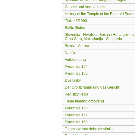
Méthode de francais langue étrangere 2
Gebete und Vermächtnis
History of the Temple of the Emerald Budd
Tinkle 5/1993
Baltic States
Slovenija - Hrvatska, Bosna i Hercegovina, 
Crna Gora, Makedonija - Shqiperia
Severní Aurora
Nasťa
Verblendung
Pyramída 154
Pyramída 155
Dve lásky
Der Großtyrannn und das Gericht
Keď slzy liečia
Tiene bieleho orgovánu
Pyramída 156
Pyramída 157
Pyramída 158
Tajomstvo cudzieho dievčaťa