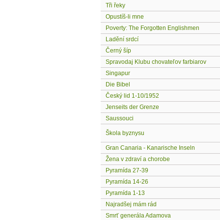
Tři řeky
Opustíš-li mne
Poverty: The Forgotten Englishmen
Ladění srdcí
Černý šíp
Spravodaj Klubu chovateľov farbiarov
Singapur
Die Bibel
Český lid 1-10/1952
Jenseits der Grenze
Saussouci
Škola byznysu
Gran Canaria - Kanarische Inseln
Žena v zdraví a chorobe
Pyramída 27-39
Pyramída 14-26
Pyramída 1-13
Najradšej mám rád
Smrť generála Adamova