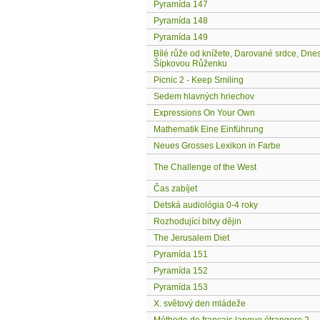
Pyramída 147
Pyramída 148
Pyramída 149
Bílé růže od knížete, Darované srdce, Dne
Šípkovou Růženku
Picnic 2 - Keep Smiling
Sedem hlavných hriechov
Expressions On Your Own
Mathematik Eine Einführung
Neues Grosses Lexikon in Farbe
The Challenge of the West
Čas zabíjet
Detská audiológia 0-4 roky
Rozhodující bitvy dějin
The Jerusalem Diet
Pyramída 151
Pyramída 152
Pyramída 153
X. světový den mládeže