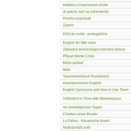
Initation a l'expression écrite
Si pekná, keď sa začervenáš
Priveľa rozprávaš
Zypern
Kľúč do sveta - portugalčina
English for little ones
Základná terminológia hutníctva železa
Případ Monte Cristo
Môže počkať
Itálie
Taschenlehrbuch Rumänisch
Amerikanisches English
English Synonyms and How to Use Them
A Moment in Time with Albertosaurus
An unerträglichen Tagen
Christus unser Bruder
La Palma - Kanarische Inseln
Nejkrásnější svět