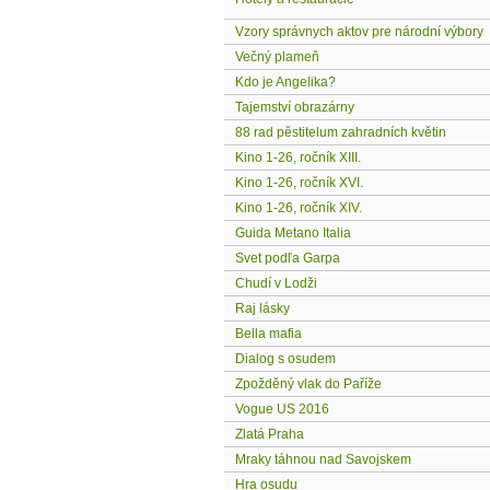
Vzory správnych aktov pre národní výbory
Večný plameň
Kdo je Angelika?
Tajemství obrazárny
88 rad pěstitelum zahradních květin
Kino 1-26, ročník XIII.
Kino 1-26, ročník XVI.
Kino 1-26, ročník XIV.
Guida Metano Italia
Svet podľa Garpa
Chudí v Lodži
Raj lásky
Bella mafia
Dialog s osudem
Zpožděný vlak do Paříže
Vogue US 2016
Zlatá Praha
Mraky táhnou nad Savojskem
Hra osudu