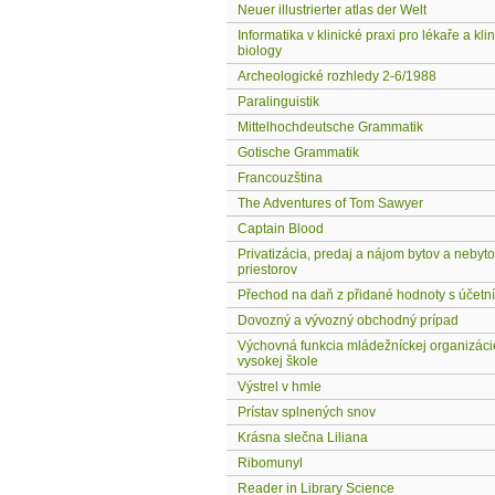
Neuer illustrierter atlas der Welt
Informatika v klinické praxi pro lékaře a kli
biology
Archeologické rozhledy 2-6/1988
Paralinguistik
Mittelhochdeutsche Grammatik
Gotische Grammatik
Francouzština
The Adventures of Tom Sawyer
Captain Blood
Privatizácia, predaj a nájom bytov a nebyt
priestorov
Přechod na daň z přidané hodnoty s účetní
Dovozný a vývozný obchodný prípad
Výchovná funkcia mládežníckej organizáci
vysokej škole
Výstrel v hmle
Prístav splnených snov
Krásna slečna Liliana
Ribomunyl
Reader in Library Science