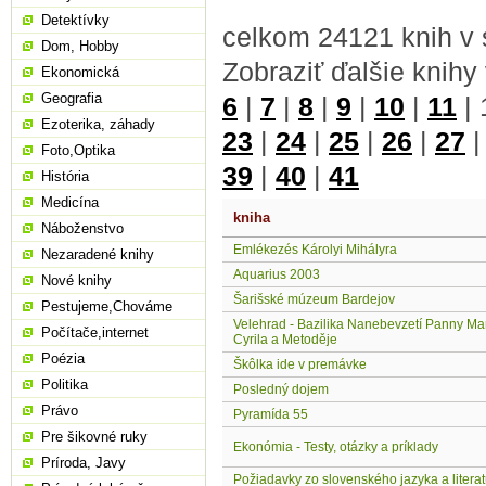
Detektívky
celkom 24121 knih v 
Dom, Hobby
Zobraziť ďalšie knihy
Ekonomická
Geografia
6
|
7
|
8
|
9
|
10
|
11
|
Ezoterika, záhady
23
|
24
|
25
|
26
|
27
Foto,Optika
39
|
40
|
41
História
Medicína
kniha
Náboženstvo
Emlékezés Károlyi Mihályra
Nezaradené knihy
Aquarius 2003
Nové knihy
Šarišské múzeum Bardejov
Pestujeme,Chováme
Velehrad - Bazilika Nanebevzetí Panny Mar
Počítače,internet
Cyrila a Metoděje
Poézia
Škôlka ide v premávke
Politika
Posledný dojem
Právo
Pyramída 55
Pre šikovné ruky
Ekonómia - Testy, otázky a príklady
Príroda, Javy
Požiadavky zo slovenského jazyka a literat