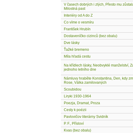
V časech dobrých i zlých, Přesto mu zůstal
Milostná past
Interiéry od A do Z
Co víme o vesmíru
František Hrubín
Dostaveníčko cizinců (bez obalu)
Dve lásky
Ťažké bremeno
Míla hľadá cestu
Na křídlech lásky, Neobvyklé manželství, Z
jednoho letního dne
Námluvy hraběte Konstantina, Den, kdy zm
Rose, Válka zamilovaných
Scoubidou
Liryki 1930-1964
Poezja, Dramat, Proza
Cesty k poézii
Pavlovičov literárny Svidník
P. F., Přísloví
Kvas (bez obalu)