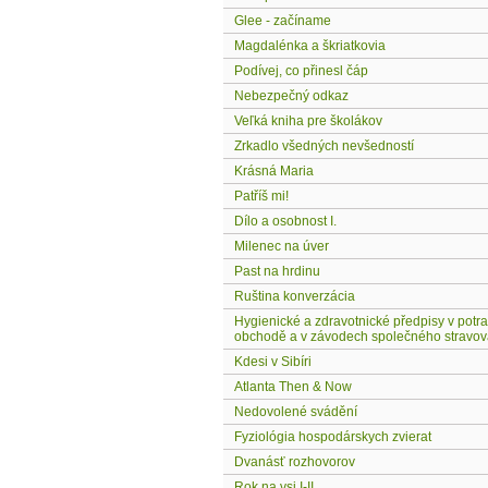
Glee - začíname
Magdalénka a škriatkovia
Podívej, co přinesl čáp
Nebezpečný odkaz
Veľká kniha pre školákov
Zrkadlo všedných nevšedností
Krásná Maria
Patříš mi!
Dílo a osobnost I.
Milenec na úver
Past na hrdinu
Ruština konverzácia
Hygienické a zdravotnické předpisy v potr
obchodě a v závodech společného stravov
Kdesi v Sibíri
Atlanta Then & Now
Nedovolené svádění
Fyziológia hospodárskych zvierat
Dvanásť rozhovorov
Rok na vsi I-II.