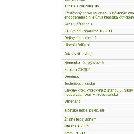
Turista a karikaturista
Předčasný porod ve vztahu k některým exo
endogenním činitelům s hlediska klinickéh
Žena v přechodu
21. Století Panorama 10/2011
Dějiny diplomacie 2.
Hlavní přelíčení
Jak si vzít kovboje
Německo - český slovník
Epocha 20/2011
Dominus
Technická príručka
Chybný krok, Prorokyňa z Istanbulu, Nikdy
neodvracaj, Dom v Provensalsku
Urnerland
Tibetské nebe, peklo, ráj
Žít dnešek s Bohem
Obrana 1/2004
Atom 8/1989