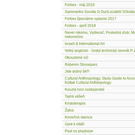
Forbes - máj 2018
Sammartini Sonáta G Dur/Locatelli SOnáta
Forbes špeciálne vydanie 2017
Forbes - apríl 2018
Never nikomu, Vydierač, Posledný sľub, M
nekonečno
Israeli & International Art
Velký anglicko - český technický slovník P-
Okouzlené oči
Reperes Slovaques
Jste dobrý šéf?
Cultural Anthropology, Study Guide to Ac
Kottak Cultural Anthtopology
Kouzla noci svatojanské
Tajná vášeň
Kristoterapia
Žatva
Konečná stanica
Úprk k oltáři
Past na playboye