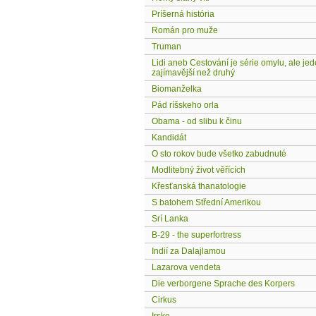
Príšerná história
Román pro muže
Truman
Lidi aneb Cestování je série omylu, ale jed
zajímavější než druhý
Biomanželka
Pád ríšskeho orla
Obama - od slibu k činu
Kandidát
O sto rokov bude všetko zabudnuté
Modlitebný život věřících
Křesťanská thanatologie
S batohem Střední Amerikou
Srí Lanka
B-29 - the superfortress
Indií za Dalajlamou
Lazarova vendeta
Die verborgene Sprache des Korpers
Cirkus