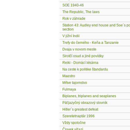
SOE 1940-46
The Republic, The laws
Rok v záhrade
Station 43: Audley end house and Soe´s po
section
V jižní Indii
Trefy do černého - Keňa a Tanzanie
Dvaja v novom meste
Sirotčí osud a jiné povídky
Reiki - Domácí lékárna
Na ceste k politike štandardu
Maestro
Mŕtve tajomstvo
Fulmaya
Biplanes, triplanes and seaplanes
Päťjazyčný obrazový slovník
Hitler´s greatest defeat
Szeretetnaptár 1996
Vždy spoločne
Človek víťazí