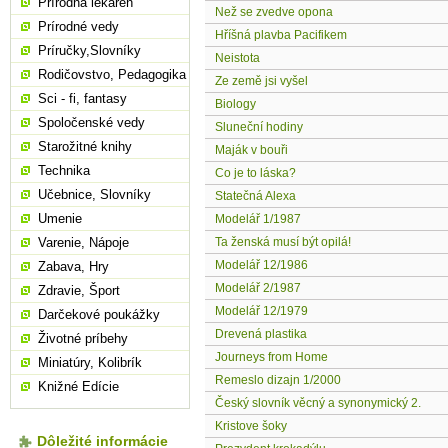
Prírodná lekáreň
Než se zvedve opona
Prírodné vedy
Hříšná plavba Pacifikem
Príručky,Slovníky
Neistota
Rodičovstvo, Pedagogika
Ze země jsi vyšel
Sci - fi, fantasy
Biology
Spoločenské vedy
Sluneční hodiny
Starožitné knihy
Maják v bouři
Technika
Co je to láska?
Učebnice, Slovníky
Statečná Alexa
Umenie
Modelář 1/1987
Varenie, Nápoje
Ta ženská musí být opilá!
Modelář 12/1986
Zabava, Hry
Modelář 2/1987
Zdravie, Šport
Modelář 12/1979
Darčekové poukážky
Drevená plastika
Životné príbehy
Journeys from Home
Miniatúry, Kolibrík
Remeslo dizajn 1/2000
Knižné Edície
Český slovník věcný a synonymický 2.
Kristove šoky
Dôležité informácie