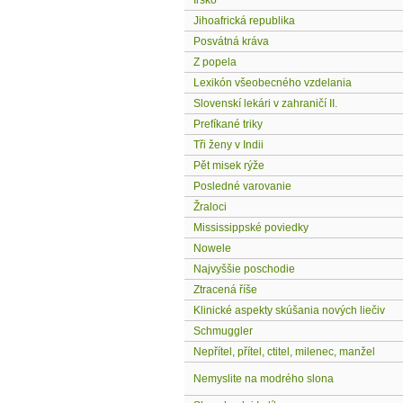
Irsko
Jihoafrická republika
Posvátná kráva
Z popela
Lexikón všeobecného vzdelania
Slovenskí lekári v zahraničí II.
Prefíkané triky
Tři ženy v Indii
Pět misek rýže
Posledné varovanie
Žraloci
Mississippské poviedky
Nowele
Najvyššie poschodie
Ztracená říše
Klinické aspekty skúšania nových liečiv
Schmuggler
Nepřítel, přítel, ctitel, milenec, manžel
Nemyslite na modrého slona