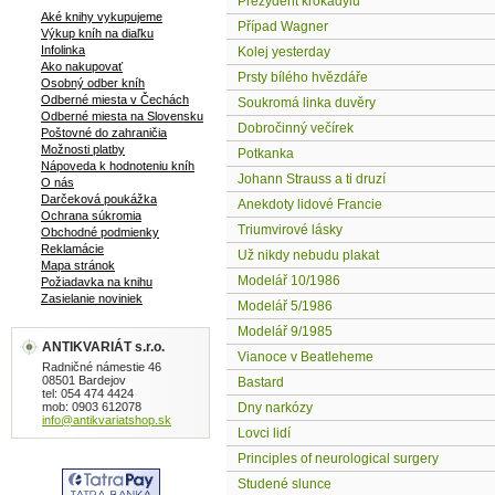
Prezydent krokadýlu
Aké knihy vykupujeme
Případ Wagner
Výkup kníh na diaľku
Infolinka
Kolej yesterday
Ako nakupovať
Prsty bílého hvězdáře
Osobný odber kníh
Odberné miesta v Čechách
Soukromá linka duvěry
Odberné miesta na Slovensku
Dobročinný večírek
Poštovné do zahraničia
Možnosti platby
Potkanka
Nápoveda k hodnoteniu kníh
Johann Strauss a ti druzí
O nás
Darčeková poukážka
Anekdoty lidové Francie
Ochrana súkromia
Triumvirové lásky
Obchodné podmienky
Reklamácie
Už nikdy nebudu plakat
Mapa stránok
Modelář 10/1986
Požiadavka na knihu
Zasielanie noviniek
Modelář 5/1986
Modelář 9/1985
ANTIKVARIÁT s.r.o.
Vianoce v Beatleheme
Radničné námestie 46
08501 Bardejov
Bastard
tel: 054 474 4424
mob: 0903 612078
Dny narkózy
info@antikvariatshop.sk
Lovci lidí
Principles of neurological surgery
Studené slunce