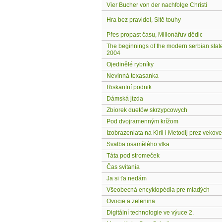
Vier Bucher von der nachfolge Christi
Hra bez pravidel, Sítě touhy
Přes propast času, Milionářuv dědic
The beginnings of the modern serbian stat
2004
Ojedinělé rybníky
Nevinná texasanka
Riskantní podnik
Dámská jízda
Zbiorek duetów skrzypcowych
Pod dvojramenným krížom
Izobrazeniata na Kiril i Metodij prez vekove
Svatba osamělého vlka
Táta pod stromeček
Čas svitania
Ja si ťa nedám
Všeobecná encyklopédia pre mladých
Ovocie a zelenina
Digitální technologie ve výuce 2.