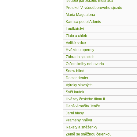
Neděle pařížského měšťáka
Protokol V. všeodborového sjezdu
Maria Magdalena
Kam sa podel Adonis
Loutkářství
Zlato a chléb
Veliké srdce
Hvězdou operety
Záhrada spiacich
O čom knihy nehovoria
Snow blind
Doctor dealer
Výroky slavných
Svět loutek
Hvězdy českého filmu II.
Deník Arnošta Jenče
Jarní hlasy
Prameny hněvu
Rakety a sněženky
Země se sněžnou čelenkou