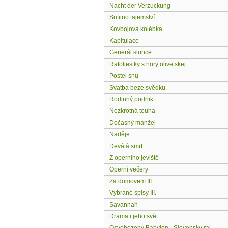
Nacht der Verzuckung
Sofiino tajemství
Kovbojova kolébka
Kapitulace
Generál slunce
Ratoliestky s hory olivetskej
Postel snu
Svatba beze svědku
Rodinný podnik
Nezkrotná touha
Dočasný manžel
Naděje
Devátá smrt
Z operního jeviště
Operní večery
Za domovem III.
Vybrané spisy III.
Savannah
Drama i jeho svět