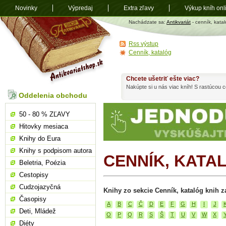
Novinky
Výpredaj
Extra zľavy
Výkup kníh onl
Antikvariát
Nachádzate sa:
Antikvariát
- cenník, katal
shop.sk
Rss výstup
Cenník, katalóg
Chcete ušetriť ešte viac?
Nakúpte si u nás viac kníh! S rastúcou
Oddelenia obchodu
50 - 80 % ZĽAVY
Hitovky mesiaca
Knihy do Eura
Knihy s podpisom autora
CENNÍK, KATA
Beletria, Poézia
Cestopisy
Cudzojazyčná
Knihy zo sekcie Cenník, katalóg knih z
Časopisy
A
B
C
Č
D
E
F
G
H
I
J
Deti, Mládež
O
P
Q
R
S
Š
T
U
V
W
X
Diéty