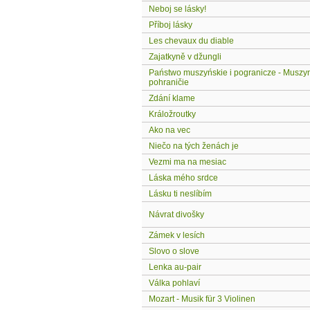
Neboj se lásky!
Příboj lásky
Les chevaux du diable
Zajatkyně v džungli
Państwo muszyńskie i pogranicze - Muszyn
pohraničie
Zdání klame
Králožroutky
Ako na vec
Niečo na tých ženách je
Vezmi ma na mesiac
Láska mého srdce
Lásku ti neslíbím
Návrat divošky
Zámek v lesích
Slovo o slove
Lenka au-pair
Válka pohlaví
Mozart - Musik für 3 Violinen