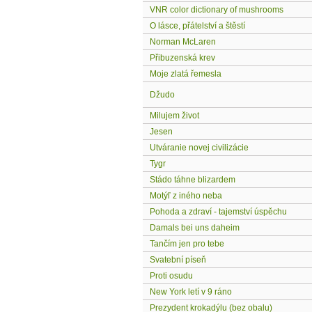
VNR color dictionary of mushrooms
O lásce, přátelství a štěstí
Norman McLaren
Přibuzenská krev
Moje zlatá řemesla
Džudo
Milujem život
Jesen
Utváranie novej civilizácie
Tygr
Stádo táhne blizardem
Motýľ z iného neba
Pohoda a zdraví - tajemství úspěchu
Damals bei uns daheim
Tančím jen pro tebe
Svatební píseň
Proti osudu
New York letí v 9 ráno
Prezydent krokadýlu (bez obalu)