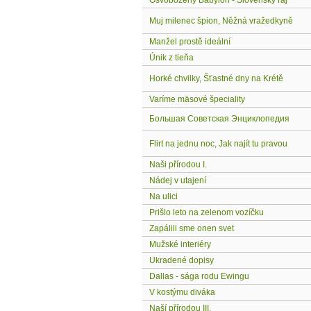
Osvobozený Babylon - Slovensky raj
Muj milenec špion, Něžná vražedkyně
Manžel prostě ideální
Únik z tieňa
Horké chvilky, Šťastné dny na Krétě
Varíme mäsové špeciality
Большая Советская Энциклопедия
Flirt na jednu noc, Jak najít tu pravou
Naši přírodou I.
Nádej v utajení
Na ulici
Prišlo leto na zelenom vozíčku
Zapálili sme onen svet
Mužské interiéry
Ukradené dopisy
Dallas - sága rodu Ewingu
V kostýmu diváka
Naší přírodou III.