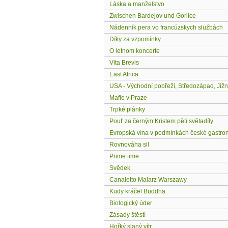
Láska a manželstvo
Zwischen Bardejov und Gorlice
Nádenník pera vo francúzskych službách
Díky za vzpomínky
O letnom koncerte
Vita Brevis
East Africa
USA - Východní pobřeží, Středozápad, Jižní
Mafie v Praze
Trpké plánky
Pouť za černým Kristem pěti světadíly
Evropská vína v podmínkách české gastrono
Rovnováha sil
Prime time
Svědek
Canaletto Malarz Warszawy
Kudy kráčel Buddha
Biologický úder
Zásady štěstí
Hořký slaný vítr