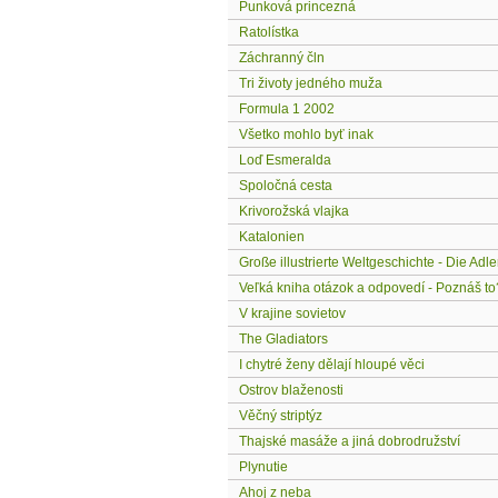
Punková princezná
Ratolístka
Záchranný čln
Tri životy jedného muža
Formula 1 2002
Všetko mohlo byť inak
Loď Esmeralda
Spoločná cesta
Krivorožská vlajka
Katalonien
Große illustrierte Weltgeschichte - Die Ad
Veľká kniha otázok a odpovedí - Poznáš to
V krajine sovietov
The Gladiators
I chytré ženy dělají hloupé věci
Ostrov blaženosti
Věčný striptýz
Thajské masáže a jiná dobrodružství
Plynutie
Ahoj z neba