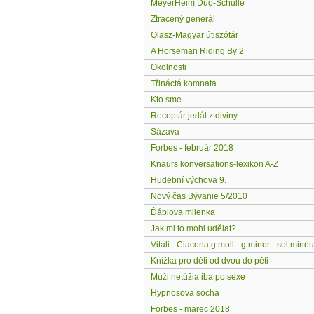
MeyerHeim Duo-Schulle
Ztracený generál
Olasz-Magyar útiszótár
A Horseman Riding By 2
Okolnosti
Třináctá komnata
Kto sme
Receptár jedál z diviny
Sázava
Forbes - február 2018
Knaurs konversations-lexikon A-Z
Hudební výchova 9.
Nový čas Bývanie 5/2010
Ďáblova milenka
Jak mi to mohl udělat?
Vitali - Ciacona g moll - g minor - sol mineu
Knížka pro děti od dvou do pěti
Muži netúžia iba po sexe
Hypnosova socha
Forbes - marec 2018