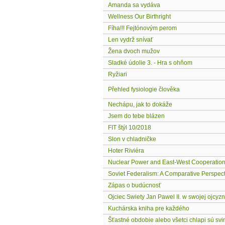
Amanda sa vydáva
Wellness Our Birthright
Fíha!!! Fejtónovým perom
Len vydrž snívať
Žena dvoch mužov
Sladké údolie 3. - Hra s ohňom
Ryžiari
Přehled fysiologie člověka
Nechápu, jak to dokáže
Jsem do tebe blázen
FIT štýl 10/2018
Slon v chladničke
Hoter Riviéra
Nuclear Power and East-West Cooperatio
Soviet Federalism: A Comparative Perspect
Zápas o budúcnosť
Ojciec Swiety Jan Pawel II. w swojej ojcyzn
Kuchárska kniha pre každého
Šťastné obdobie alebo všetci chlapi sú svi