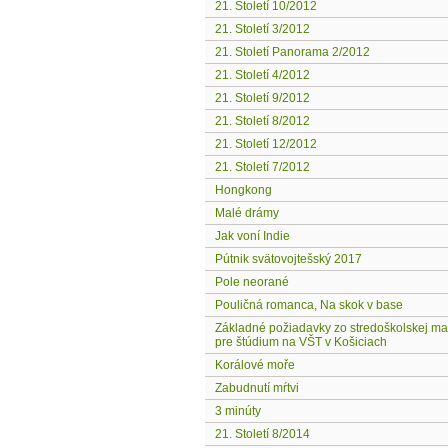
21. Století 10/2012
21. Století 3/2012
21. Století Panorama 2/2012
21. Století 4/2012
21. Století 9/2012
21. Století 8/2012
21. Století 12/2012
21. Století 7/2012
Hongkong
Malé drámy
Jak voní Indie
Pútnik svätovojtešský 2017
Pole neorané
Pouličná romanca, Na skok v base
Základné požiadavky zo stredoškolskej ma
pre štúdium na VŠT v Košiciach
Korálové moře
Zabudnutí mŕtvi
3 minúty
21. Století 8/2014