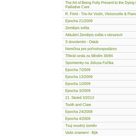
The Art of Being Fully Present to the Dying 
Palliative Care
R. Friml - Trio for Violin, VIoloncelle & Pian
Epocha 21/2009
Zeměpis světa
Aktuální Zeměpis světa v obrazech
S dovolením - Oskár
Nemčina pre poľnohospodárov
Třikrát cesta za štěstím 36/94
Spomienky na Júliusa Fučíka
Epocha 7/2009
Epocha 13/2009
Epocha 1/2009
Epocha 3/2009
21. Století 3/2013
Tooth and Claw
Epocha 24/2008
Epocha 4/2009
Tvuj svudný úsměv
Vaše znamení - Býk