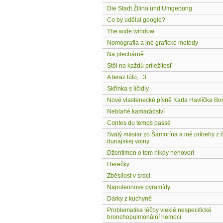
Die Stadt Žilina und Umgebung
Co by udělal google?
The wide window
Nomografia a iné grafické metódy
Na plechárně
Stôl na každú príležitosť
A teraz túto,...3
Skřínka s líčidly
Nové vlastenecké písně Karla Havlíčka B
Neblahé kamarádství
Contes du temps passé
Svätý mäsiar zo Šamorína a iné príbehy z 
dunajskej vojny
Džentlmen o tom nikdy nehovorí
Herečky
Zběsilost v srdci
Napoleonove pyramídy
Dárky z kuchyně
Problematika léčby vleklé nespecifické
bronchopulmonální nemoci