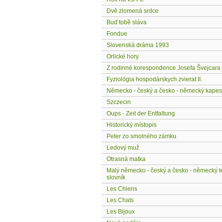
Dvě zlomená srdce
Buď tobě sláva
Fondue
Slovenská dráma 1993
Orlické hory
Z rodinné korespondence Josefa Švejcara
Fyziológia hospodárskych zvierat II.
Německo - český a česko - německý kapesn
Szczecin
Oups - Zeit der Entfaltung
Historický místopis
Peter zo smolného zámku
Ledový muž
Otrasná matka
Malý německo - český a česko - německý t
slovník
Les Chiens
Les Chats
Les Bijoux