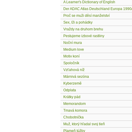
A Learner's Dictionary of English
Der ADAC Atlas Deutschland Europa 1990
Proč se muži děsí manželství
Sex, lži a pohádky
Vraždy na druhom brehu
Pestujeme izbové rastliny
Noční mura
Medium love
Motiv koní
Spoločník
Vzťahová níž
Márnivá sezóna
Kyberzemě
Odplata
Krátky pád
Memorandom
Tmavá komora
Chobotnička
Muž, ktorý hľadal svoj tieň
Plameň túžby