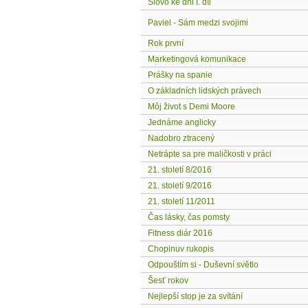
Slovo ke dni I. díl
Paviel - Sám medzi svojimi
Rok první
Marketingová komunikace
Prášky na spanie
O základních lidských právech
Môj život s Demi Moore
Jednáme anglicky
Nadobro ztracený
Netrápte sa pre maličkosti v práci
21. století 8/2016
21. století 9/2016
21. století 11/2011
Čas lásky, čas pomsty
Fitness diár 2016
Chopinuv rukopis
Odpouštím si - Duševní světlo
Šesť rokov
Nejlepší stop je za svítání