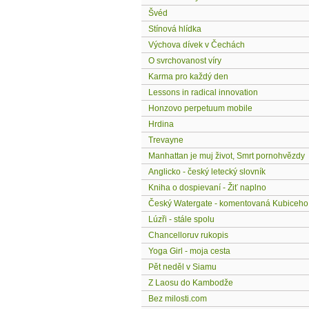
Švéd
Stínová hlídka
Výchova dívek v Čechách
O svrchovanost víry
Karma pro každý den
Lessons in radical innovation
Honzovo perpetuum mobile
Hrdina
Trevayne
Manhattan je muj život, Smrt pornohvězdy
Anglicko - český letecký slovník
Kniha o dospievaní - Žiť naplno
Český Watergate - komentovaná Kubiceho
Lúzři - stále spolu
Chancelloruv rukopis
Yoga Girl - moja cesta
Pět neděl v Siamu
Z Laosu do Kambodže
Bez milosti.com