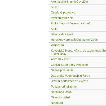
Ako na silný imunitný systém
S.O.S.
Osudové proroctvo
Myšlienky bez cla
Zrnká hlúposti /veselo i vážne/
Kolja
Samostatná žena
Horoskopy pre každého na rok 2006
Warschau
Kovbojské blues, Návrat do vzpomínek, Še
- Letní lásky
ABC 18. - 2015
Clinical Laboratory Medicine
Nežné pokušenie
Das große Vogelbuch in Farbe
Breviár perfektného dievčaťa
Poézia rodnej zeme
Nečekaná láska
Okamžik vášně
Nienburg