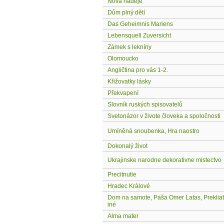
Nová naděje
Dům plný dětí
Das Geheimnis Mariens
Lebensquell Zuversicht
Zámek s lekníny
Olomoucko
Angličtina pro vás 1-2.
Křižovatky lásky
Překvapení
Slovník ruských spisovatelů
Svetonázor v živote človeka a spoločnosti
Umíněná snoubenka, Hra naostro
Dokonalý život
Ukrajinske narodne dekorativne mistectvo
Precitnutie
Hradec Králové
Dom na samote, Paša Omer Latas, Prekliat
iné
Alma mater