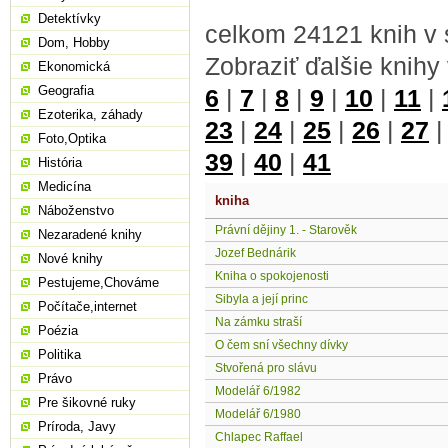
Detektívky
celkom 24121 knih v 
Dom, Hobby
Zobraziť ďalšie knihy
Ekonomická
Geografia
6
|
7
|
8
|
9
|
10
|
11
|
Ezoterika, záhady
23
|
24
|
25
|
26
|
27
Foto,Optika
39
|
40
|
41
História
Medicína
kniha
Náboženstvo
Právní dějiny 1. - Starověk
Nezaradené knihy
Jozef Bednárik
Nové knihy
Kniha o spokojenosti
Pestujeme,Chováme
Sibyla a její princ
Počítače,internet
Na zámku straší
Poézia
O čem sní všechny dívky
Politika
Stvořená pro slávu
Právo
Modelář 6/1982
Pre šikovné ruky
Modelář 6/1980
Príroda, Javy
Chlapec Raffael