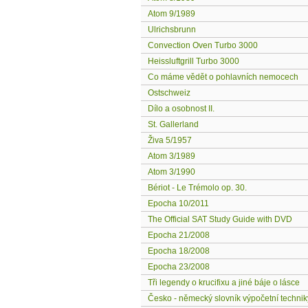
Atom 9/1989
Ulrichsbrunn
Convection Oven Turbo 3000
Heissluftgrill Turbo 3000
Co máme vědět o pohlavních nemocech
Ostschweiz
Dílo a osobnost II.
St. Gallerland
Živa 5/1957
Atom 3/1989
Atom 3/1990
Bériot - Le Trémolo op. 30.
Epocha 10/2011
The Official SAT Study Guide with DVD
Epocha 21/2008
Epocha 18/2008
Epocha 23/2008
Tři legendy o krucifixu a jiné báje o lásce
Česko - německý slovník výpočetní technik