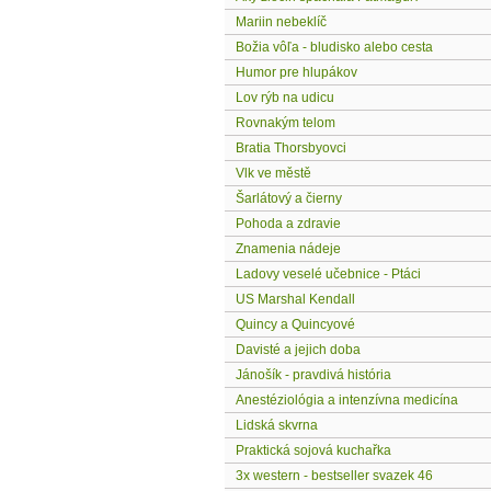
Mariin nebeklíč
Božia vôľa - bludisko alebo cesta
Humor pre hlupákov
Lov rýb na udicu
Rovnakým telom
Bratia Thorsbyovci
Vlk ve městě
Šarlátový a čierny
Pohoda a zdravie
Znamenia nádeje
Ladovy veselé učebnice - Ptáci
US Marshal Kendall
Quincy a Quincyové
Davisté a jejich doba
Jánošík - pravdivá história
Anestéziológia a intenzívna medicína
Lidská skvrna
Praktická sojová kuchařka
3x western - bestseller svazek 46