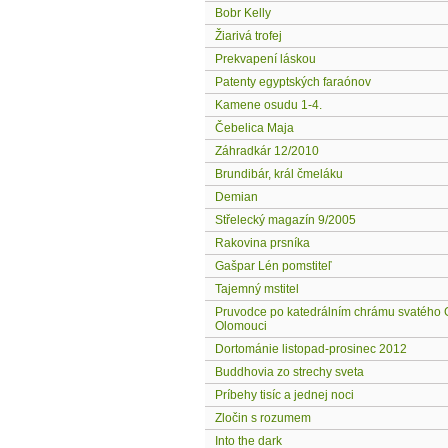
Bobr Kelly
Žiarivá trofej
Prekvapení láskou
Patenty egyptských faraónov
Kamene osudu 1-4.
Čebelica Maja
Záhradkár 12/2010
Brundibár, král čmeláku
Demian
Střelecký magazín 9/2005
Rakovina prsníka
Gašpar Lén pomstiteľ
Tajemný mstitel
Pruvodce po katedrálním chrámu svatého 
Olomouci
Dortománie listopad-prosinec 2012
Buddhovia zo strechy sveta
Príbehy tisíc a jednej noci
Zločin s rozumem
Into the dark