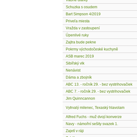
Vábne diaľky
Schuzka s osudem
Bart Simpson 4/2019
Priveľa miesta
Vražda v zastoupení
Úpenlivé ruky
Zajtra bude pekne
Pokrmy východočeské kuchyně
ASB marec 2019
Sibiřský vlk
Nenávist
Dáma a zbojník
ABC 13. - ročník 29. - bez vystrihovačiek
ABC 7. - ročník 29. - bez vystrihovačiek
Jim Quinncannon
Vytrvalý milenec, Texaský hlavolam
Alfred Fuchs - muž dvojí konverze
Navy - námořní sešity svazek 1.
Zajetí v ráji