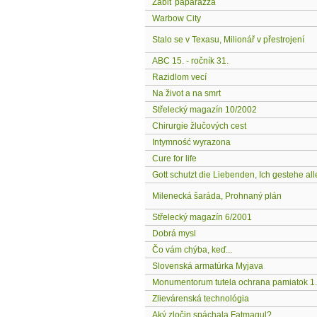
Zabiť paparazza
Warbow City
Stalo se v Texasu, Milionář v přestrojení
ABC 15. - ročník 31.
Razidlom vecí
Na život a na smrt
Střelecký magazín 10/2002
Chirurgie žlučových cest
Intymność wyrazona
Cure for life
Gott schutzt die Liebenden, Ich gestehe all
Milenecká šaráda, Prohnaný plán
Střelecký magazín 6/2001
Dobrá mysl
Čo vám chýba, keď...
Slovenská armatúrka Myjava
Monumentorum tutela ochrana pamiatok 1.
Zlievárenská technológia
Aký zločin spáchala Fatmagul?