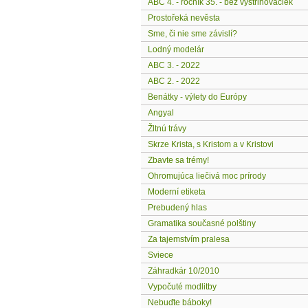
ABC 4. - ročník 35. - bez vystrihovačiek
Prostořeká nevěsta
Sme, či nie sme závislí?
Lodný modelár
ABC 3. - 2022
ABC 2. - 2022
Benátky - výlety do Európy
Angyal
Žltnú trávy
Skrze Krista, s Kristom a v Kristovi
Zbavte sa trémy!
Ohromujúca liečivá moc prírody
Moderní etiketa
Prebudený hlas
Gramatika současné polštiny
Za tajemstvím pralesa
Sviece
Záhradkár 10/2010
Vypočuté modlitby
Nebuďte báboky!