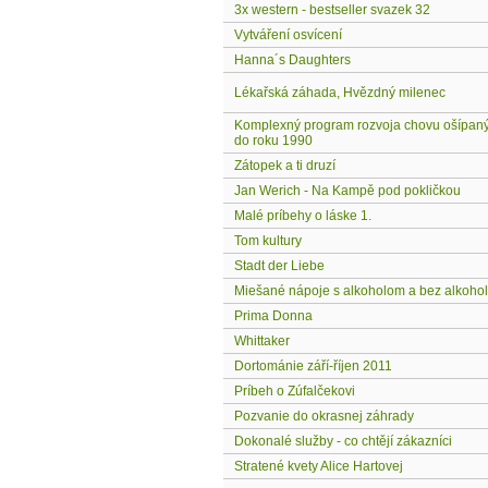
3x western - bestseller svazek 32
Vytváření osvícení
Hanna´s Daughters
Lékařská záhada, Hvězdný milenec
Komplexný program rozvoja chovu ošípan
do roku 1990
Zátopek a ti druzí
Jan Werich - Na Kampě pod pokličkou
Malé príbehy o láske 1.
Tom kultury
Stadt der Liebe
Miešané nápoje s alkoholom a bez alkoho
Prima Donna
Whittaker
Dortománie září-říjen 2011
Príbeh o Zúfalčekovi
Pozvanie do okrasnej záhrady
Dokonalé služby - co chtějí zákazníci
Stratené kvety Alice Hartovej