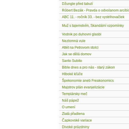
Džungle před tabulí
Róbert Bezák - Pravda o odvolanom arcibi
ABC 11. - ročník 33. - bez vystrihovačiek
Muž s tajemstvím, Skandální vzpomínky
Vodnik po duhovni glasbi
Nezlomná vule
Atlét na Petrovom stolci
Jak se dělá domov
Santo Subito
Bible dnes a pro nás - starý zákon
Hlboké kľúče
Špekonomie aneb Freakonomics
Majstrov plán evanjelizácie
Templársky meč
Náš pápež
O umení
Zlatá přadlena
Čapkovské variace
Divoké prázdniny