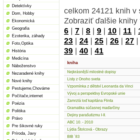
Detektívky
celkom 24121 knih v 
Dom, Hobby
Zobraziť ďalšie knihy
Ekonomická
Geografia
6
|
7
|
8
|
9
|
10
|
11
|
Ezoterika, záhady
23
|
24
|
25
|
26
|
27
Foto,Optika
39
|
40
|
41
História
Medicína
kniha
Náboženstvo
Nejkrásnější milostné dopisy
Nezaradené knihy
Listy z Onoho sveta
Nové knihy
Vzpomínka z dětství Leonarda da Vinci
Pestujeme,Chováme
Vývoj a perspektivy Evropské unie
Počítače,internet
Zamrzlá loď kapitána Flinta
Poézia
Gramatika súčasnej maďarčiny
Politika
Dejiny parašutizmu I-II.
Právo
ABC 10. - 2010
Pre šikovné ruky
Lýdia Štolcová - Obrazy
Príroda, Javy
BIB ´83