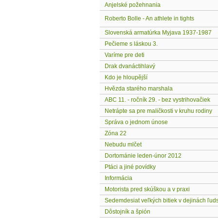
Anjelské požehnania
Roberto Bolle - An athlete in tights
Slovenská armatúrka Myjava 1937-1987
Pečieme s láskou 3.
Varíme pre deti
Drak dvanáctihlavý
Kdo je hloupější
Hvězda starého marshala
ABC 11. - ročník 29. - bez vystrihovačiek
Netrápte sa pre maličkosti v kruhu rodiny
Správa o jednom únose
Zóna 22
Nebudu mlčet
Dortománie leden-únor 2012
Ptáci a jiné povídky
Informácia
Motorista pred skúškou a v praxi
Sedemdesiat veľkých bitiek v dejinách ľud
Dôstojník a špión