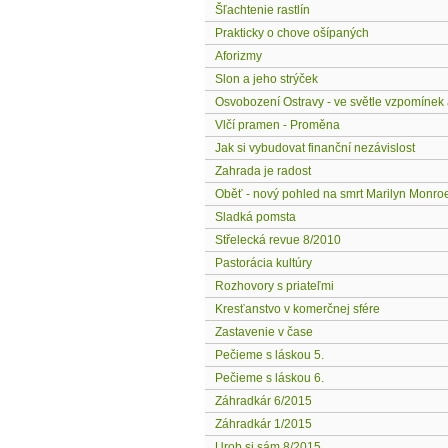
Šľachtenie rastlín
Prakticky o chove ošípaných
Aforizmy
Slon a jeho strýček
Osvobození Ostravy - ve světle vzpomínek 
Vlčí pramen - Proměna
Jak si vybudovat finanční nezávislost
Zahrada je radost
Oběť - nový pohled na smrt Marilyn Monro
Sladká pomsta
Střelecká revue 8/2010
Pastorácia kultúry
Rozhovory s priateľmi
Kresťanstvo v komerčnej sfére
Zastavenie v čase
Pečieme s láskou 5.
Pečieme s láskou 6.
Záhradkár 6/2015
Záhradkár 1/2015
Urob si sám 8/2015