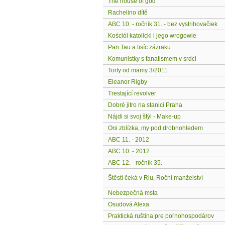
The house of god
Rachelino dítě
ABC 10. - ročník 31. - bez vystrihovačiek
Kościól katolicki i jego wrogowie
Pan Tau a tisíc zázraku
Komunistky s fanatismem v srdci
Torty od mamy 3/2011
Eleanor Rigby
Trestající revolver
Dobré jitro na stanici Praha
Nájdi si svoj štýl - Make-up
Oni zblízka, my pod drobnohledem
ABC 11. - 2012
ABC 10. - 2012
ABC 12. - ročník 35.
Štěstí čeká v Riu, Roční manželství
Nebezpečná msta
Osudová Alexa
Praktická ruština pre poľnohospodárov