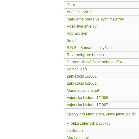
Otrok
ABC 20. - 2012
Maľujeme podľa veľkých majstrov
Posolstvá anjelov
Pobřeží Syrt
Smršť
S.O.S. - Kamaráti na lyžiach
Rozprávky pre hrocha
Dobrodružstvá červeného autíčka
Po noci deň
Záhradkár 1/2001
Záhradkár 5/2001
Musíš zabít, amigo!
Vojenská história 1/2006
Vojenská história 1/2007
Šperky pro Manhattan, Žhaví jakou poušť
Hrobka zelených pavúkov
Im Sudan
Mezi válkami