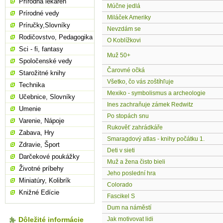
Prírodná lekáreň
Múčne jedlá
Prírodné vedy
Miláček Ameriky
Príručky,Slovníky
Nevzdám se
Rodičovstvo, Pedagogika
O Koblížkovi
Sci - fi, fantasy
Muž 50+
Spoločenské vedy
Čarovné očká
Starožitné knihy
Všetko, čo vás zoštíhľuje
Technika
Mexiko - symbolismus a archeologie
Učebnice, Slovníky
Ines zachraňuje zámek Redwitz
Umenie
Po stopách snu
Varenie, Nápoje
Rukověť zahrádkáře
Zabava, Hry
Smaragdový atlas - knihy počátku 1.
Zdravie, Šport
Deti v sieti
Darčekové poukážky
Muž a žena čisto bieli
Životné príbehy
Jeho poslední hra
Miniatúry, Kolibrík
Colorado
Knižné Edície
Fascikel S
Dum na náměstí
Dôležité informácie
Jak motivovat lidi