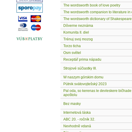
The wordsworth book of love poetry
The wordsworth companion to literature in 
The wordsworth dictionary of Shakespeare
Dôverne neznáma
Komunita II. diel
Trénuj svoj mozog
Torzo ticha
Osm světel
Receptář prima nápadu
Strojové súčiastky III.
W naszym górskim domu
Pútnik svätovojtešský 2023
Pal oda, so kerenas le devleskere bičhade 
apoštolu
Bez masky
Internetová láska
ABC 20. - ročník 32.
Nevhodně vdaná