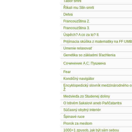
Tábor smrti
Říkali mu Stín smrti
Detva
Francouzština 2.
Francouzština 3.
Úspěch? A co za to? II.
Prijímacia skúška z matematiky na FF UMB
Umenie relaxovať
Genetika so základmi šľachtenia
Сочинение А.С. Пушкина
Fear
Kondičný navigátor
Encyklopedický slovník medzinárodného 
Ž
Medvieďa zo Studenej doliny
O lstivém šakalovi aneb Paňčatantra
Súčasný obytný interiér
Špinavé ruce
Prorok za mestom
1000+1 zpusob, jak být sám sebou