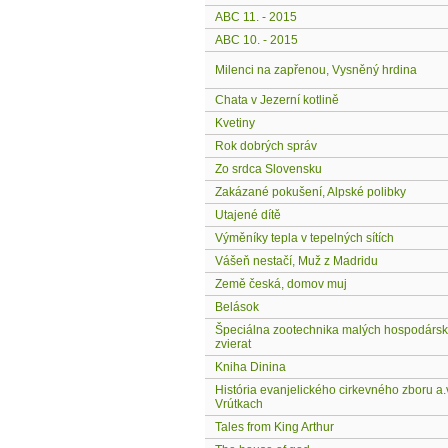
ABC 11. - 2015
ABC 10. - 2015
Milenci na zapřenou, Vysněný hrdina
Chata v Jezerní kotlině
Kvetiny
Rok dobrých správ
Zo srdca Slovensku
Zakázané pokušení, Alpské polibky
Utajené dítě
Výměníky tepla v tepelných sítích
Vášeň nestačí, Muž z Madridu
Země česká, domov muj
Belások
Špeciálna zootechnika malých hospodárs
zvierat
Kniha Dinina
História evanjelického cirkevného zboru a.
Vrútkach
Tales from King Arthur