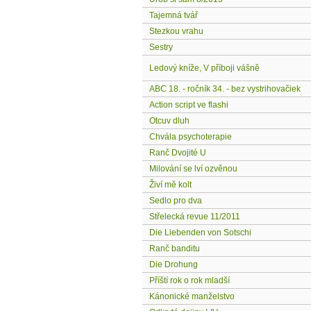
Tajemná tvář
Stezkou vrahu
Sestry
Ledový kníže, V příboji vášně
ABC 18. - ročník 34. - bez vystrihovačiek
Action script ve flashi
Otcuv dluh
Chvála psychoterapie
Ranč Dvojité U
Milování se lví ozvěnou
Živí mě kolt
Sedlo pro dva
Střelecká revue 11/2011
Die Liebenden von Sotschi
Ranč banditu
Die Drohung
Příští rok o rok mladší
Kánonické manželstvo