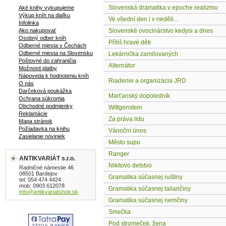
Slovenská dramatika v epoche realizmu
Aké knihy vykupujeme
Výkup kníh na diaľku
Ve všední den i v neděli...
Infolinka
Ako nakupovať
Slovenské ovocinárstvo kedysi a dnes
Osobný odber kníh
Příliš hravé děti
Odberné miesta v Čechách
Odberné miesta na Slovensku
Lekárnička zamilovaných
Poštovné do zahraničia
Alternátor
Možnosti platby
Nápoveda k hodnoteniu kníh
Riadenie a organizácia JRD
O nás
Darčeková poukážka
Marťanský dopoledník
Ochrana súkromia
Obchodné podmienky
Wittgenstein
Reklamácie
Za práva lidu
Mapa stránok
Požiadavka na knihu
Vánoční únos
Zasielanie noviniek
Město supu
Ranger
ANTIKVARIÁT s.r.o.
Nikitovo detstvo
Radničné námestie 46
08501 Bardejov
Gramatika súčasnej ruštiny
tel: 054 474 4424
mob: 0903 612078
Gramatika súčasnej taliančiny
info@antikvariatshop.sk
Gramatika súčasnej nemčiny
Smečka
Pod stromeček: žena