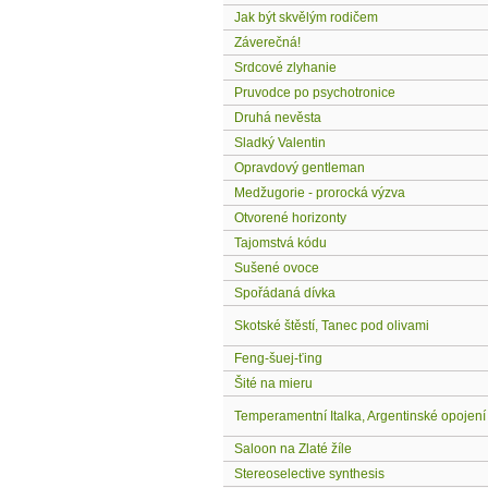
Jak být skvělým rodičem
Záverečná!
Srdcové zlyhanie
Pruvodce po psychotronice
Druhá nevěsta
Sladký Valentin
Opravdový gentleman
Medžugorie - prorocká výzva
Otvorené horizonty
Tajomstvá kódu
Sušené ovoce
Spořádaná dívka
Skotské štěstí, Tanec pod olivami
Feng-šuej-ťing
Šité na mieru
Temperamentní Italka, Argentinské opojení
Saloon na Zlaté žíle
Stereoselective synthesis