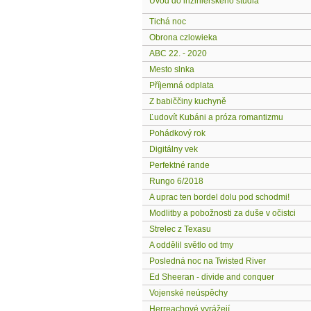
Úvod do inžinierskeho štúdia
Tichá noc
Obrona czlowieka
ABC 22. - 2020
Mesto slnka
Příjemná odplata
Z babiččiny kuchyně
Ľudovít Kubáni a próza romantizmu
Pohádkový rok
Digitálny vek
Perfektné rande
Rungo 6/2018
A uprac ten bordel dolu pod schodmi!
Modlitby a pobožnosti za duše v očistci
Strelec z Texasu
A oddělil světlo od tmy
Posledná noc na Twisted River
Ed Sheeran - divide and conquer
Vojenské neúspěchy
Herreachové vyrážejí