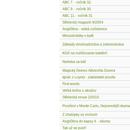
ABC 7. - ročník 32.
ABC 9. - ročník 30.
ABC 11. - ročník 31
Střelecký magazín 9/2004
Angličtina - velká cvičebnice
Minizahrádky v bytě
Základy vinohradníctva a zeleninárstva
Kľúč na rozlišovanie baktérií
Netreba sa báť
Magický čtverec Albrechta Durera
Ignác z Loyoly - zakladatel jezuitu
First words
Veľká kniha o akváriu
Střelecká revue 2/2010
Prozření v Monte Carlu, Nejcennější diama
Z chalúpky vo vrchoch
Angličtina do kapsy 4. - idiomy
Tak už se pusť!