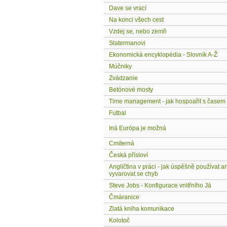
Dave se vrací
Na konci všech cest
Vzdej se, nebo zemři
Slatermanovi
Ekonomická encyklopédia - Slovník A-Ž
Múčniky
Zvádzanie
Betónové mosty
Time management - jak hospoařit s časem
Futbal
Iná Európa je možná
Cmiterná
Česká přísloví
Angličtina v práci - jak úspěšně používat an
vyvarovat se chyb
Steve Jobs - Konfigurace vnitřního Já
Čmáranice
Zlatá kniha komunikace
Kolotoč