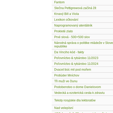
Fantom
Slečna Pettigrewová začíná žít
Krvavý Bill a Viola
Lexikon očkování
Naprogramovaný atentátník
Prokleté zlato
Prvé slová - 500+500 slov
Národná správa o politike mládeže v Slov
republike
Da Vinciho kód - fakty
Poľovníctvo & rybárstvo 11/2023
Poľovníctvo & rybárstvo 11/2024
Dvacet tisíc mil pod mořem
Protiúder Mníchov
Tři muži ve člunu
Podobenstvo o dome Danielovom
Vedecká a ezoterická cesta k zdraviu
Teksty rosyjskie dla lektoratów
Nad velepísní