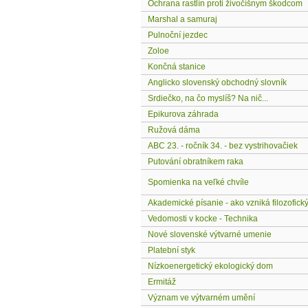
Ochrana rastlín proti živočíšnym škodcom
Marshal a samuraj
Pulnoční jezdec
Zoloe
Končná stanice
Anglicko slovenský obchodný slovník
Srdiečko, na čo myslíš? Na nič...
Epikurova záhrada
Ružová dáma
ABC 23. - ročník 34. - bez vystrihovačiek
Putování obratníkem raka
Spomienka na veľké chvíle
Akademické písanie - ako vzniká filozofický
Vedomosti v kocke - Technika
Nové slovenské výtvarné umenie
Platební styk
Nízkoenergetický ekologický dom
Ermitáž
Význam ve výtvarném umění