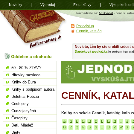
Novinky
Výpredaj
Extra zľavy
Výkup kníh onl
Antikvariát
Nachádzate sa:
Antikvariát
- cenník, katal
shop.sk
Rss výstup
Cenník, katalóg
Neviete, čím by ste urobili radosť
Darčeková poukážka
je potom ten naj
Oddelenia obchodu
50 - 80 % ZĽAVY
Hitovky mesiaca
Knihy do Eura
Knihy s podpisom autora
CENNÍK, KATA
Beletria, Poézia
Cestopisy
Cudzojazyčná
Knihy zo sekcie Cenník, katalóg knih z
Časopisy
A
B
C
Č
D
E
F
G
H
I
J
Deti, Mládež
O
P
Q
R
S
Š
T
U
V
W
X
Diéty