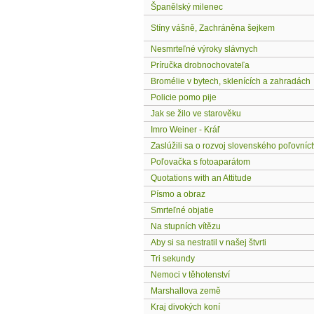
Španělský milenec
Stíny vášně, Zachráněna šejkem
Nesmrteľné výroky slávnych
Príručka drobnochovateľa
Bromélie v bytech, sklenících a zahradách
Policie pomo pije
Jak se žilo ve starověku
Imro Weiner - Kráľ
Zaslúžili sa o rozvoj slovenského poľovníctv
Poľovačka s fotoaparátom
Quotations with an Attitude
Písmo a obraz
Smrteľné objatie
Na stupních vítězu
Aby si sa nestratil v našej štvrti
Tri sekundy
Nemoci v těhotenství
Marshallova země
Kraj divokých koní