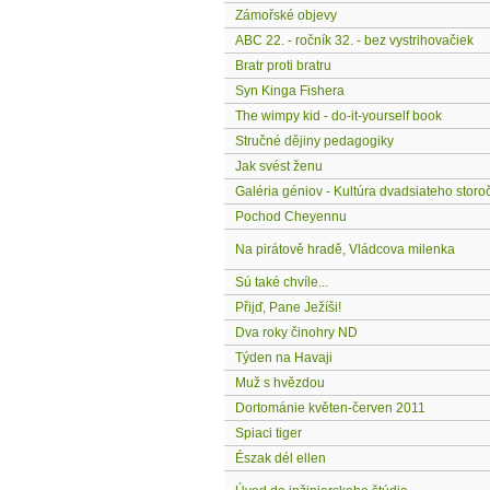
Zámořské objevy
ABC 22. - ročník 32. - bez vystrihovačiek
Bratr proti bratru
Syn Kinga Fishera
The wimpy kid - do-it-yourself book
Stručné dějiny pedagogiky
Jak svést ženu
Galéria géniov - Kultúra dvadsiateho storo
Pochod Cheyennu
Na pirátově hradě, Vládcova milenka
Sú také chvíle...
Přijď, Pane Ježíši!
Dva roky činohry ND
Týden na Havaji
Muž s hvězdou
Dortománie květen-červen 2011
Spiaci tiger
Észak dél ellen