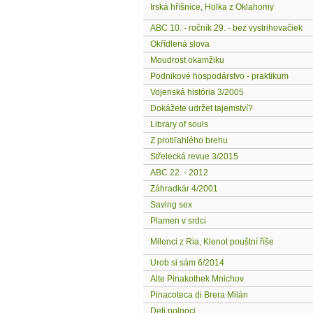
Irská hříšnice, Holka z Oklahomy
ABC 10. - ročník 29. - bez vystrihovačiek
Okřídlená slova
Moudrost okamžiku
Podnikové hospodárstvo - praktikum
Vojenská história 3/2005
Dokážete udržet tajemství?
Library of souls
Z protiľahlého brehu
Střelecká revue 3/2015
ABC 22. - 2012
Záhradkár 4/2001
Saving sex
Plamen v srdci
Milenci z Ria, Klenot pouštní říše
Urob si sám 6/2014
Alte Pinakothek Mnichov
Pinacoteca di Brera Milán
Deti polnoci