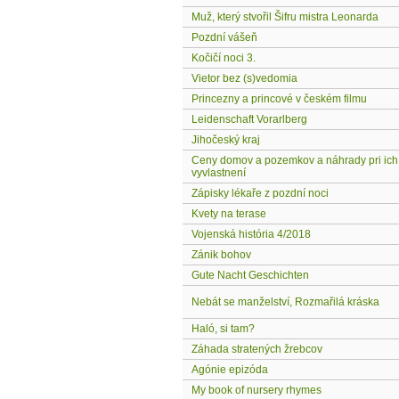
Muž, který stvořil Šifru mistra Leonarda
Pozdní vášeň
Kočičí noci 3.
Vietor bez (s)vedomia
Princezny a princové v českém filmu
Leidenschaft Vorarlberg
Jihočeský kraj
Ceny domov a pozemkov a náhrady pri ich
vyvlastnení
Zápisky lékaře z pozdní noci
Kvety na terase
Vojenská história 4/2018
Zánik bohov
Gute Nacht Geschichten
Nebát se manželství, Rozmařilá kráska
Haló, si tam?
Záhada stratených žrebcov
Agónie epizóda
My book of nursery rhymes