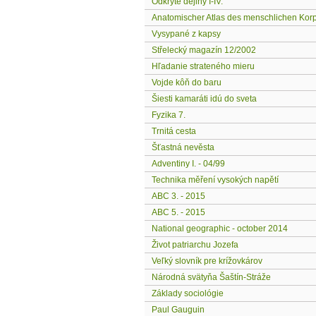
Odkryté dejiny I-IV.
Anatomischer Atlas des menschlichen Korper
Vysypané z kapsy
Střelecký magazín 12/2002
Hľadanie strateného mieru
Vojde kôň do baru
Šiesti kamaráti idú do sveta
Fyzika 7.
Trnitá cesta
Šťastná nevěsta
Adventiny I. - 04/99
Technika měření vysokých napětí
ABC 3. - 2015
ABC 5. - 2015
National geographic - october 2014
Život patriarchu Jozefa
Veľký slovník pre krížovkárov
Národná svätyňa Šaštín-Stráže
Základy sociológie
Paul Gauguin