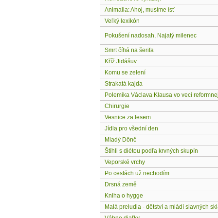
Animalia: Ahoj, musíme ísť
Veľký lexikón
Pokušení nadosah, Najatý milenec
Smrt číhá na šerifa
Kříž Jidášuv
Komu se zelení
Strakatá kajda
Polemika Václava Klausa vo veci reformnej
Chirurgie
Vesnice za lesem
Jídla pro všední den
Mladý Dônč
Štíhli s diétou podľa krvných skupín
Veporské vrchy
Po cestách už nechodím
Drsná země
Kniha o hygge
Malá preludia - dětství a mládí slavných sk