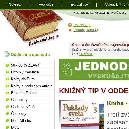
Novinky
Výpredaj
Extra zľavy
Výkup kníh onl
Antikvariát
Nachádzate sa:
Antikvariát
- Nové knihy
shop.sk
Rss výstup
Cenník, katalóg
Chcete dostávať info o najnovšie p
Stačí si vybrať oddelenie, z ktorého bud
Oddelenia obchodu
kníh
kliknite tu.
50 - 80 % ZĽAVY
Hitovky mesiaca
Knihy do Eura
Knihy s podpisom autora
KNIŽNÝ TIP V ODD
Beletria, Poézia
Cestopisy
Kniha -
Cudzojazyčná
Tretí z
Časopisy
Deti, Mládež
zapísan
Diéty