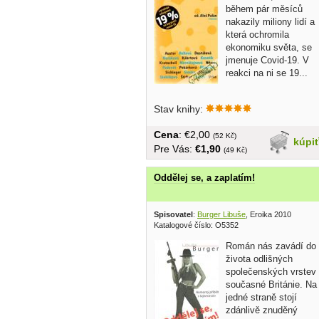
během pár měsíců
nakazily miliony lidí a
která ochromila
ekonomiku světa, se
jmenuje Covid-19. V
reakci na ni se 19...
Stav knihy:
Cena
: €2,00
(52 Kč)
kúpi
Pre Vás:
€1,90
(49 Kč)
Oddělej se, a zaplatím!
Spisovatel
:
Burger Libuše
, Eroika 2010
Katalogové číslo: O5352
Román nás zavádí do
života odlišných
společenských vrstev
současné Británie. Na
jedné straně stojí
zdánlivě znuděný