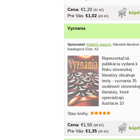
Cena
: €1,20
(31 Kč)
kúpi
Pre Vás:
€1,02
(26 Kč)
Vyznania
Spisovatel
:
Kolektív autorov
, Národné literárn
Katalogové číslo: X2
Reprezentačná
publikácia vydaná k
Roku slovenskej
literatúry obsahuje
texty - vyznania 35
osobností slovenske
literatúry, ktoré
sprevádzajú
ilustrácie 10
popredných...
Stav knihy:
Cena
: €1,50
(39 Kč)
kúpi
Pre Vás:
€1,35
(35 Kč)