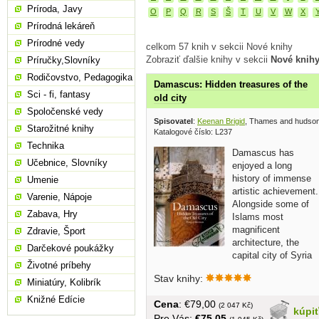
Príroda, Javy
O
P
Q
R
S
Š
T
U
V
W
X
Prírodná lekáreň
Prírodné vedy
celkom 57 knih v sekcii Nové knihy
Zobraziť ďalšie knihy v sekcii
Nové knih
Príručky,Slovníky
Rodičovstvo, Pedagogika
Damascus: Hidden treasures of the
Sci - fi, fantasy
old city
Spoločenské vedy
Spisovatel
:
Keenan Brigid
, Thames and hudso
Starožitné knihy
Katalogové číslo: L237
Technika
Damascus has
Učebnice, Slovníky
enjoyed a long
history of immense
Umenie
artistic achievement.
Varenie, Nápoje
Alongside some of
Zabava, Hry
Islams most
magnificent
Zdravie, Šport
architecture, the
Darčekové poukážky
capital city of Syria
Životné príbehy
can also boast a heritage of...
Stav knihy:
Miniatúry, Kolibrík
Knižné Edície
Cena
: €79,00
(2 047 Kč)
kúpi
Pre Vás:
€75,05