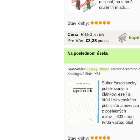
milionář, na straně
druhé tři mladí...
Stav knihy:
Cena
: €3,50
(91 Kč)
kúpi
Pre Vás:
€3,33
(86 Kč)
Na poslednom úseku
Spisovatel
:
Kaliský Roman
, Národné literárne
Katalogové číslo: X51
Súbor časopisecky
publikovaných
článkov, esejí a
štúdií slovenského
publicistu a novinára
z posledných
rokov... 303 strán,
tvrdá väzba, obal
Stav knihy: