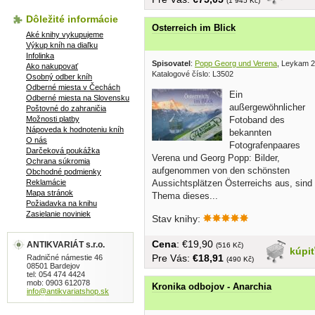
(1 945 Kč)
Dôležité informácie
Osterreich im Blick
Aké knihy vykupujeme
Výkup kníh na diaľku
Infolinka
Spisovatel
:
Popp Georg und Verena
, Leykam 
Ako nakupovať
Katalogové číslo: L3502
Osobný odber kníh
Odberné miesta v Čechách
Ein
Odberné miesta na Slovensku
außergewöhnlicher
Poštovné do zahraničia
Možnosti platby
Fotoband des
Nápoveda k hodnoteniu kníh
bekannten
O nás
Fotografenpaares
Darčeková poukážka
Verena und Georg Popp: Bilder,
Ochrana súkromia
aufgenommen von den schönsten
Obchodné podmienky
Reklamácie
Aussichtsplätzen Österreichs aus, sind
Mapa stránok
Thema dieses...
Požiadavka na knihu
Zasielanie noviniek
Stav knihy:
Cena
: €19,90
ANTIKVARIÁT s.r.o.
(516 Kč)
kúpi
Pre Vás:
€18,91
Radničné námestie 46
(490 Kč)
08501 Bardejov
tel: 054 474 4424
mob: 0903 612078
Kronika odbojov - Anarchia
info@antikvariatshop.sk