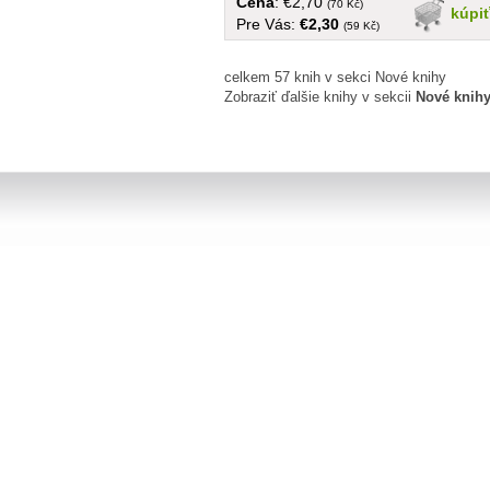
Cena
: €2,70
(70 Kč)
kúpi
Pre Vás:
€2,30
(59 Kč)
celkem 57 knih v sekci Nové knihy
Zobraziť ďalšie knihy v sekcii
Nové knih