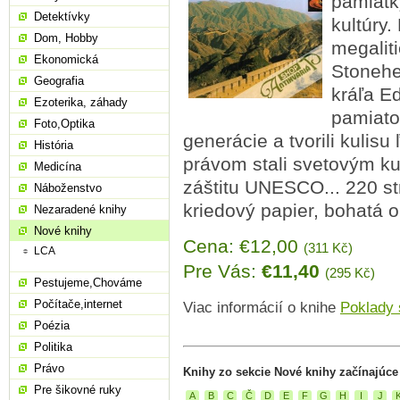
pamiatky
Detektívky
kultúry.
Dom, Hobby
megalit
Ekonomická
Stonehe
Geografia
kráľa Ed
Ezoterika, záhady
pamiatok
Foto,Optika
generácie a tvorili kulisu
História
právom stali svetovým ku
Medicína
záštitu UNESCO... 220 str
Náboženstvo
kriedový papier, bohatá 
Nezaradené knihy
Nové knihy
Cena: €12,00
(311 Kč)
LCA
Pre Vás:
€11,40
(295 Kč)
Pestujeme,Chováme
Počítače,internet
Viac informácií o knihe
Poklady 
Poézia
Politika
Právo
Knihy zo sekcie Nové knihy začínajúce
Pre šikovné ruky
A
B
C
Č
D
E
F
G
H
I
J