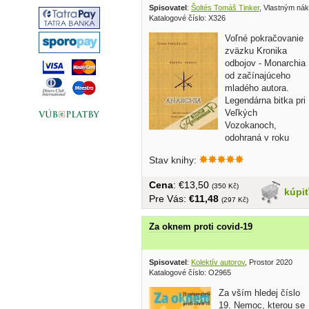
Spisovatel
:
Šoltés Tomáš Tinker
, Vlastným ná
Katalogové číslo: X326
Voľné pokračovanie
zväzku Kronika
odbojov - Monarchia
od začínajúceho
mladého autora.
Legendárna bitka pri
Veľkých
Vozokanoch,
odohraná v roku
1652 na území...
Stav knihy:
Cena
: €13,50
(350 Kč)
kúpi
Pre Vás:
€11,48
(297 Kč)
Za oknem proti covid-19
Spisovatel
:
Kolektív autorov
, Prostor 2020
Katalogové číslo: O2965
Za vším hledej číslo
19. Nemoc, kterou se