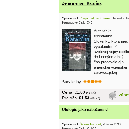
Žena menom Katarína
Spisovatel
:
Pospíchalová Katarína
, Národné li
Katalogové číslo: X43
Autentické
spomienky
Slovenky, ktorá pred
vypuknutím 2.
svetovej vojny odišla
do Londýna a istý
čas pracovala aj v
americkej vojenskej
spravodajskej
službe.... tvrdá...
Stav knihy:
Cena
: €1,80
(47 Kč)
kúpi
Pre Vás:
€1,53
(40 Kč)
Ufologie jako náboženství
Spisovatel
:
Škvařil Richard
, Votobia 1999
Katalogové číslo: C1983