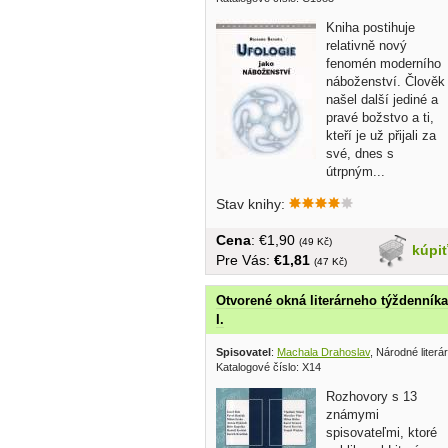
Kniha postihuje
relativně nový
fenomén moderního
náboženství. Člověk
našel další jediné a
pravé božstvo a ti,
kteří je už přijali za
své, dnes s
útrpným...
Stav knihy:
Cena
: €1,90
(49 Kč)
kúpi
Pre Vás:
€1,81
(47 Kč)
Otvorené okná literárneho týždenníka
I.
Spisovatel
:
Machala Drahoslav
, Národné liter
Katalogové číslo: X14
Rozhovory s 13
známymi
spisovateľmi, ktoré