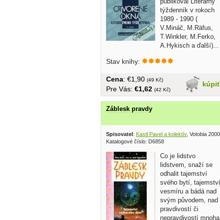
publikoval Literárny
týždenník v rokoch
1989 - 1990 (
V.Mináč, M.Räfus,
T.Winkler, M.Ferko,
A.Hykisch a ďalší)...
tvrdá...
Stav knihy:
Cena
: €1,90
(49 Kč)
kúpi
Pre Vás:
€1,62
(42 Kč)
Záblesk pravdy
Spisovatel
:
Kastl Pavel a kolektív
, Votobia 2000
Katalogové číslo: D6858
Co je lidstvo
lidstvem, snaží se
odhalit tajemství
svého bytí, tajemstv
vesmíru a bádá nad
svým původem, nad
pravdivostí či
nepravdivostí mnoha