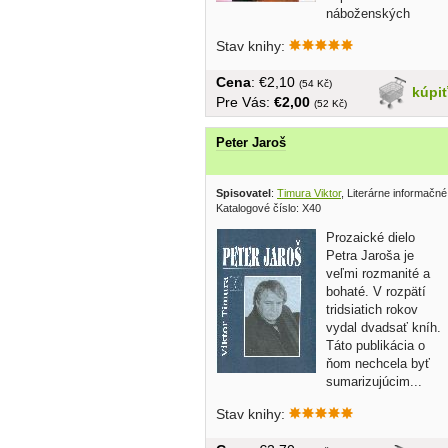
náboženských
nebo...
Stav knihy:
Cena
: €2,10
(54 Kč)
kúpi
Pre Vás:
€2,00
(52 Kč)
Peter Jaroš
Spisovatel
:
Timura Viktor
, Literárne informačn
Katalogové číslo: X40
Prozaické dielo
Petra Jaroša je
veľmi rozmanité a
bohaté. V rozpätí
tridsiatich rokov
vydal dvadsať kníh.
Táto publikácia o
ňom nechcela byť
sumarizujúcim...
Stav knihy: