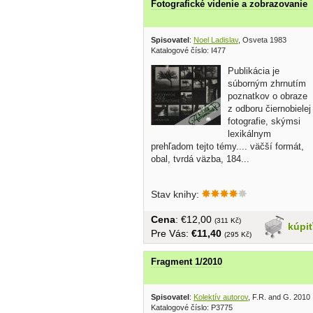
Fotografické videnie a zobrazovanie
Spisovatel
:
Noel Ladislav
, Osveta 1983
Katalogové číslo: I477
Publikácia je
súborným zhrnutím
poznatkov o obraze
z odboru čiernobielej
fotografie, skýmsi
lexikálnym
prehľadom tejto témy.... väčší formát,
obal, tvrdá väzba, 184...
Stav knihy:
Cena
: €12,00
(311 Kč)
kúpi
Pre Vás:
€11,40
(295 Kč)
Fragment 1/2010
Spisovatel
:
Kolektív autorov
, F.R. and G. 2010
Katalogové číslo: P3775