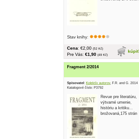
Stav knihy:
Cena
: €2,00
(52 Kč)
kúpi
Pre Vás:
€1,90
(49 Kč)
Fragment 2/2014
Spisovatel
:
Kolektív autorov
, F.R. and G. 2014
Katalogové číslo: P3792
Revue pre literatúru,
výtvarné umenie,
históriu a kritiku...
brožovaná,175 strán