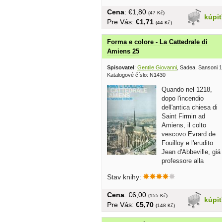
Cena
: €1,80
(47 Kč)
kúpi
Pre Vás:
€1,71
(44 Kč)
Forma e colore - La Cattedrale di
Amiens 25
Spisovatel
:
Gentile Giovanni
, Sadea, Sansoni 
Katalogové číslo: N1430
Quando nel 1218,
dopo l'incendio
dell'antica chiesa di
Saint Firmin ad
Amiens, il colto
vescovo Evrard de
Fouilloy e l'erudito
Jean d'Abbeville, giá
professore alla
universita di...
Stav knihy:
Cena
: €6,00
(155 Kč)
kúpi
Pre Vás:
€5,70
(148 Kč)