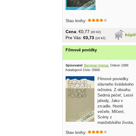
češtine,brožovaná,156 strán,nr 325-326
Stav knihy:
Cena
: €0,77
(20 Kč)
kúpi
Pre Vás:
€0,73
(19 Kč)
Filmové povídky
Spisovatel
:
Bergman Ingmar
, Odeon 1988
Katalogové číslo: I3906
Filmové poviedky
slávneho švédskeho
režiséra. Z obsahu:
Sedmá pečeť, Lesní
jahody, Jako v
zrcadle, Hosté
večeře, Mlčení,
Scény z
manželského života,
Hadí...
Stav knihy: