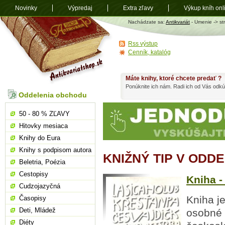
Novinky
Výpredaj
Extra zľavy
Výkup kníh onl
Antikvariát
Nachádzate sa:
Antikvariát
- Umenie -> st
shop.sk
Rss výstup
Cenník, katalóg
Máte knihy, ktoré chcete predať ?
Ponúknite ich nám. Radi ich od Vás odkú
Oddelenia obchodu
50 - 80 % ZĽAVY
Hitovky mesiaca
Knihy do Eura
Knihy s podpisom autora
KNIŽNÝ TIP V ODD
Beletria, Poézia
Cestopisy
Kniha -
Cudzojazyčná
Kniha je
Časopisy
Deti, Mládež
osobné 
Diéty