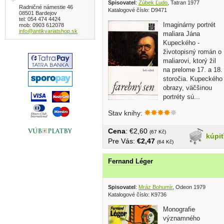
Spisovatel
:
Zúbek Ľudo
, Tatran 1977
Radničné námestie 46
Katalogové číslo: D9471
08501 Bardejov
tel: 054 474 4424
Imaginárny portrét
mob: 0903 612078
info@antikvariatshop.sk
maliara Jána
Kupeckého -
životopisný román o
maliarovi, ktorý žil
na prelome 17. a 18.
storočia. Kupeckého
obrazy, väčšinou
portréty sú...
Stav knihy:
Cena
: €2,60
(67 Kč)
kúpi
Pre Vás:
€2,47
(64 Kč)
Fernand Léger
Spisovatel
:
Mráz Bohumír
, Odeon 1979
Katalogové číslo: K9736
Monografie
významného