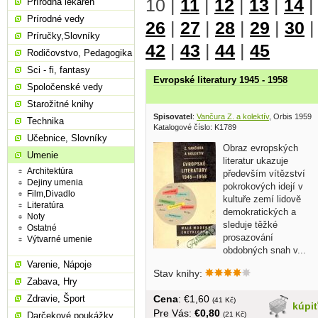
10
|
11
|
12
|
13
|
14
Prírodná lekáreň
Prírodné vedy
26
|
27
|
28
|
29
|
30
Príručky,Slovníky
42
|
43
|
44
|
45
Rodičovstvo, Pedagogika
Sci - fi, fantasy
Evropské literatury 1945 - 1958
Spoločenské vedy
Starožitné knihy
Spisovatel
:
Vančura Z. a kolektív
, Orbis 1959
Technika
Katalogové číslo: K1789
Učebnice, Slovníky
Obraz evropských
Umenie
literatur ukazuje
Architektúra
především vítězství
Dejiny umenia
pokrokových idejí v
Film,Divadlo
kultuře zemí lidově
Literatúra
demokratických a
Noty
sleduje těžké
Ostatné
prosazování
Výtvarné umenie
obdobných snah v...
Varenie, Nápoje
Stav knihy:
Zabava, Hry
Cena
: €1,60
Zdravie, Šport
(41 Kč)
kúpi
Pre Vás:
€0,80
(21 Kč)
Darčekové poukážky