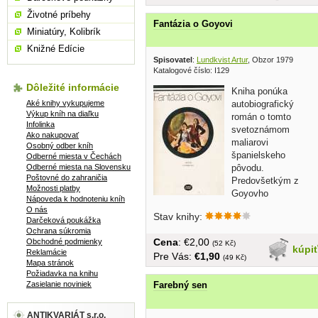
Životné príbehy
Fantázia o Goyovi
Miniatúry, Kolibrík
Knižné Edície
Spisovatel
:
Lundkvist Artur
, Obzor 1979
Katalogové číslo: I129
Dôležité informácie
Kniha ponúka
Aké knihy vykupujeme
autobiografický
Výkup kníh na diaľku
román o tomto
Infolinka
svetoznámom
Ako nakupovať
maliarovi
Osobný odber kníh
španielskeho
Odberné miesta v Čechách
Odberné miesta na Slovensku
pôvodu.
Poštovné do zahraničia
Predovšetkým z
Možnosti platby
Goyovho
Nápoveda k hodnoteniu kníh
umeleckého odkazu
O nás
Stav knihy:
vychádza autor, maliarove životné
Darčeková poukážka
Ochrana súkromia
osudy,...
Cena
: €2,00
Obchodné podmienky
(52 Kč)
kúpi
Reklamácie
Pre Vás:
€1,90
(49 Kč)
Mapa stránok
Požiadavka na knihu
Zasielanie noviniek
Farebný sen
ANTIKVARIÁT s.r.o.