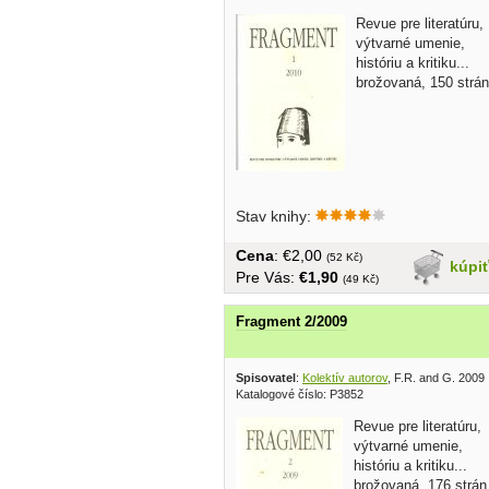
Revue pre literatúru,
výtvarné umenie,
históriu a kritiku...
brožovaná, 150 strán
Stav knihy:
Cena
: €2,00
(52 Kč)
kúpi
Pre Vás:
€1,90
(49 Kč)
Fragment 2/2009
Spisovatel
:
Kolektív autorov
, F.R. and G. 2009
Katalogové číslo: P3852
Revue pre literatúru,
výtvarné umenie,
históriu a kritiku...
brožovaná, 176 strán