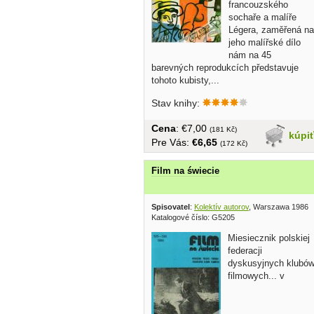
francouzského
sochaře a malíře
Légera, zaměřená na
jeho malířské dílo
nám na 45
barevných reprodukcích představuje
tohoto kubisty,...
Stav knihy:
Cena
: €7,00
(181 Kč)
kúpi
Pre Vás:
€6,65
(172 Kč)
Film na świecie
Spisovatel
:
Kolektív autorov
, Warszawa 1986
Katalogové číslo: G5205
Miesiecznik polskiej
federacji
dyskusyjnych klubó
filmowych... v