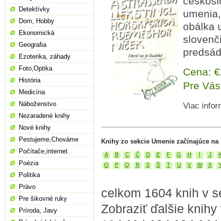
českosl
Detektívky
umenia,
Dom, Hobby
obálka u
Ekonomická
slovenč
Geografia
predsá
Ezoterika, záhady
Foto,Optika
Cena: 
História
Pre Vás
Medicína
Náboženstvo
Viac infor
Nezaradené knihy
Nové knihy
Pestujeme,Chováme
Knihy zo sekcie Umenie začínajúce na
Počítače,internet
A
B
C
Č
D
E
F
G
H
I
J
Poézia
O
P
Q
R
S
Š
T
U
V
W
X
Politika
Právo
celkom 1604 knih v s
Pre šikovné ruky
Zobraziť ďalšie knihy
Príroda, Javy