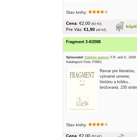
Stav knihy:
Cena
: €2,00
(52 Kč)
kúpi
Pre Vás:
€1,90
(49 Kč)
Fragment 3-4/2008
Spisovatel
:
Kolektív autorov
, F.R. and G. 2008
Katalogové číslo: P3801
Revue pre literatúru,
výtvarné umenie,
históriu a kritiku...
brožovaná, 230 strán
Stav knihy:
Cena
: €2,00
(52 Kč)