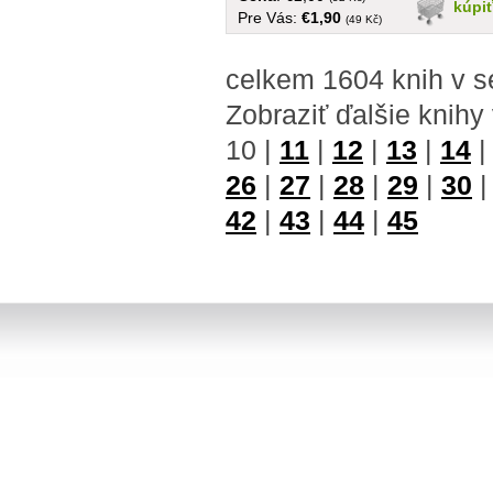
kúpi
Pre Vás:
€1,90
(49 Kč)
celkem 1604 knih v 
Zobraziť ďalšie knihy
10
|
11
|
12
|
13
|
14
26
|
27
|
28
|
29
|
30
42
|
43
|
44
|
45