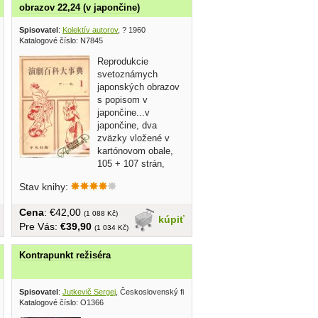
obrazov 22,24 (v japončine)
Spisovatel
:
Kolektív autorov
, ? 1960
Katalogové číslo: N7845
Reprodukcie
svetoznámych
japonských obrazov
s popisom v
japončine...v
japončine, dva
zväzky vložené v
kartónovom obale,
105 + 107 strán,
väčší formát
Stav knihy:
Cena
: €42,00
(1 088 Kč)
kúpiť
Pre Vás:
€39,90
(1 034 Kč)
Kontrapunkt režiséra
tel 1980
Spisovatel
:
Jutkevič Sergej
, Československý filmový ústav 1980
Katalogové číslo: O1366