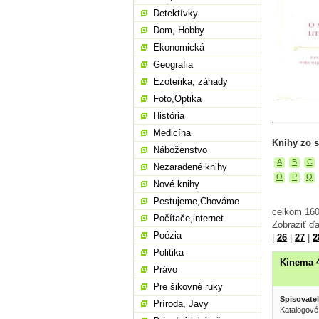
Detektívky
Dom, Hobby
Ekonomická
Geografia
Ezoterika, záhady
Foto,Optika
História
Medicína
Knihy zo 
Náboženstvo
A
B
C
Nezaradené knihy
O
P
Q
Nové knihy
Pestujeme,Chováme
celkom 160
Počítače,internet
Zobraziť ďa
Poézia
|
26
|
27
|
2
Politika
Kinema 
Právo
Pre šikovné ruky
Spisovatel
Príroda, Javy
Katalogové