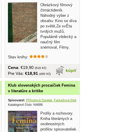
Obrázkový filmový
čtrnáctideník.
Náhodný výber z
obsahu: Kino se díva
po světě,Ze svĚta
tvrdých mužů,
Populárně vědecký a
naučný film
snémoval, Filmy,
které...
Stav knihy:
Cena
: €19,90
(516 Kč)
kúpiť
Pre Vás:
€18,91
(490 Kč)
Klub slovenských prozaičiek Femina
v literatúre a kritike
Spisovatel
:
Příhodová Daniela, Farkašová Etela
, Matica slovenská 2009
Katalogové číslo: N4686
Profily a rozhovory.
Kniha literárnych a
osobnostných
profilov spisovateliek