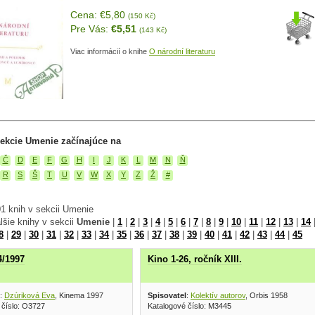
Cena: €5,80
(150 Kč)
Pre Vás:
€5,51
(143 Kč)
Viac informácií o knihe
O národní literaturu
sekcie Umenie začínajúce na
Č
D
E
F
G
H
I
J
K
L
M
N
Ň
R
S
Š
T
U
V
W
X
Y
Z
Ž
#
1 knih v sekcii Umenie
lšie knihy v sekcii
Umenie
|
1
|
2
|
3
|
4
|
5
|
6
|
7
|
8
|
9
|
10
|
11
|
12
|
13
|
14
8
|
29
|
30
|
31
|
32
|
33
|
34
|
35
|
36
|
37
|
38
|
39
|
40
|
41
|
42
|
43
|
44
|
45
4/1997
Kino 1-26, ročník XIII.
:
Dzúriková Eva
, Kinema 1997
Spisovatel
:
Kolektív autorov
, Orbis 1958
 číslo: O3727
Katalogové číslo: M3445