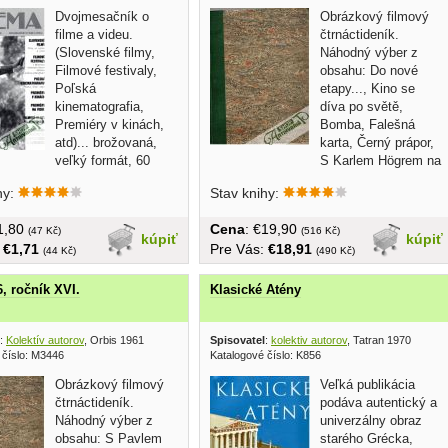
Dvojmesačník o
Obrázkový filmový
filme a videu.
čtrnáctideník.
(Slovenské filmy,
Náhodný výber z
Filmové festivaly,
obsahu: Do nové
Poľská
etapy..., Kino se
kinematografia,
díva po světě,
Premiéry v kinách,
Bomba, Falešná
atd)... brožovaná,
karta, Černý prápor,
veľký formát, 60
S Karlem Högrem na
šachtu...
hy:
Stav knihy:
€1,80
Cena
: €19,90
(47 Kč)
(516 Kč)
kúpiť
kúpiť
:
€1,71
Pre Vás:
€18,91
(44 Kč)
(490 Kč)
6, ročník XVI.
Klasické Atény
:
Kolektív autorov
, Orbis 1961
Spisovatel
:
kolektiv autorov
, Tatran 1970
 číslo: M3446
Katalogové číslo: K856
Obrázkový filmový
Veľká publikácia
čtrnáctideník.
podáva autentický a
Náhodný výber z
univerzálny obraz
obsahu: S Pavlem
starého Grécka,