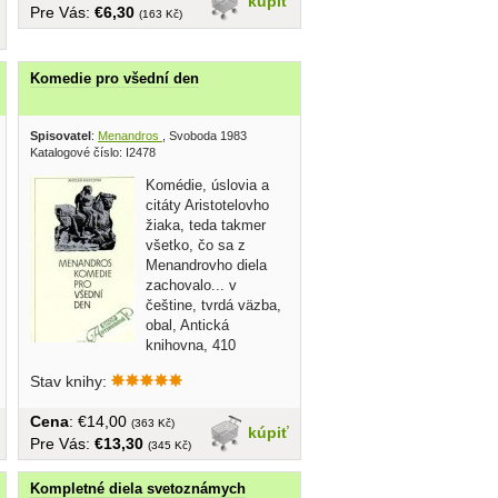
kúpiť
Pre Vás:
€6,30
(163 Kč)
Komedie pro všední den
Spisovatel
:
Menandros
, Svoboda 1983
Katalogové číslo: I2478
Komédie, úslovia a
citáty Aristotelovho
žiaka, teda takmer
všetko, čo sa z
Menandrovho diela
zachovalo... v
češtine, tvrdá väzba,
obal, Antická
knihovna, 410
strán,...
Stav knihy:
Cena
: €14,00
(363 Kč)
kúpiť
Pre Vás:
€13,30
(345 Kč)
Kompletné diela svetoznámych