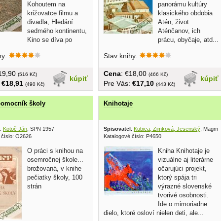
Kohoutem na
panorámu kultúry
križovatce filmu a
klasického obdobia
divadla, Hledání
Atén, život
sedmého kontinentu,
Aténčanov, ich
Kino se díva po
prácu, obyčaje, atd...
...
tvrdá...
hy:
Stav knihy:
€19,90
Cena
: €18,00
(516 Kč)
(466 Kč)
kúpiť
kúpiť
:
€18,91
Pre Vás:
€17,10
(490 Kč)
(443 Kč)
pomocník školy
Knihotaje
:
Kotoč Ján
, SPN 1957
Spisovatel
:
Kubica, Zimková, Jesenský
, Magma
 číslo: O2626
Katalogové číslo: P4650
O práci s knihou na
Kniha Knihotaje je
osemročnej škole...
vizuálne aj literárne
brožovaná, v knihe
očarujúci projekt,
pečiatky školy, 100
ktorý spája tri
strán
výrazné slovenské
tvorivé osobnosti.
Ide o mimoriadne
dielo, ktoré osloví nielen deti, ale...