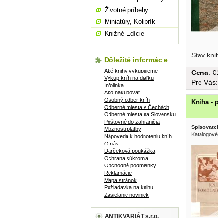
Životné príbehy
Miniatúry, Kolibrík
Knižné Edície
světě, Jiŕí
Stav kni
Dôležité informácie
Aké knihy vykupujeme
Cena
: 
Výkup kníh na diaľku
Pre Vás
Infolinka
Ako nakupovať
Osobný odber kníh
Kniha - 
Odberné miesta v Čechách
Odberné miesta na Slovensku
Poštovné do zahraničia
Spisovatel
Možnosti platby
Katalogové
Nápoveda k hodnoteniu kníh
O nás
Darčeková poukážka
Ochrana súkromia
Obchodné podmienky
Reklamácie
Mapa stránok
Požiadavka na knihu
Zasielanie noviniek
ANTIKVARIÁT s.r.o.