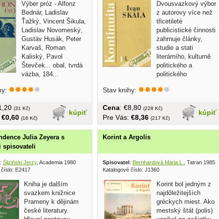
Výber próz - Alfonz
Dvousvazkový výbor
Bednár, Ladislav
z autorovy více než
Ťažký, Vincent Šikula,
třicetileté
Ladislav Novomeský,
publicistické činnosti
Gustáv Husák, Peter
zahrnuje články,
Karvaš, Roman
studie a stati
Kaliský, Pavol
literárního, kulturně
Števček... obal, tvrdá
politického a
väzba, 184...
politického
charakteru,...
hy:
Stav knihy:
€1,20
Cena
: €8,80
(31 Kč)
(228 Kč)
kúpiť
kúpiť
:
€0,60
Pre Vás:
€8,36
(16 Kč)
(217 Kč)
dence Julia Zeyera s
Korint a Argolis
 spisovateli
:
Śliziński Jerzy
, Academia 1980
Spisovatel
:
Bernhardová Maria L.
, Tatran 1985
 číslo: E2417
Katalogové číslo: J1360
Kniha je dalším
Korint bol jedným z
svazkem knižnice
najdôležitejších
Prameny k dějinám
gréckych miest. Ako
české literatury.
mestský štát (polis)