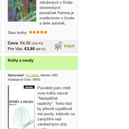
združených v Klube
slovenských
prozaičiek Femina je
svedectvom o živote
a diele autoriek,
ktoré...
Stav knihy:
Cena
: €4,00
(104 Kč)
kúpiť
Pre Vás:
€3,80
(98 Kč)
Knihy a osudy
 2010
Spisovatel
:
Firt Julius
, Atlantis 1991
Katalogové číslo: I8892
Púvodně jsem chtěl
svou knihu nazvat
"Neúspěšné
úspěchy". Tento titul
by přesně vyjadřoval
mé pocity, kdykoliv se
zamýšlím nad
závěrečnými účty