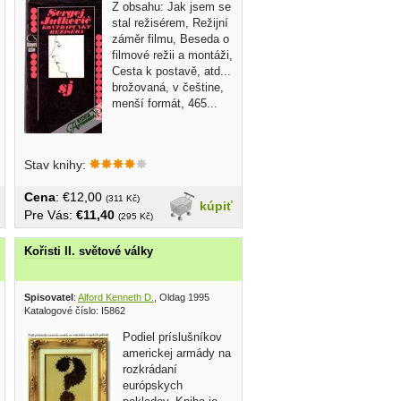
Z obsahu: Jak jsem se
stal režisérem, Režijní
záměr filmu, Beseda o
filmové režii a montáži,
Cesta k postavě, atd...
brožovaná, v češtine,
menší formát, 465...
Stav knihy:
Cena
: €12,00
(311 Kč)
kúpiť
Pre Vás:
€11,40
(295 Kč)
Kořisti II. světové války
Spisovatel
:
Alford Kenneth D.
, Oldag 1995
Katalogové číslo: I5862
Podiel príslušníkov
americkej armády na
rozkrádaní
európskych