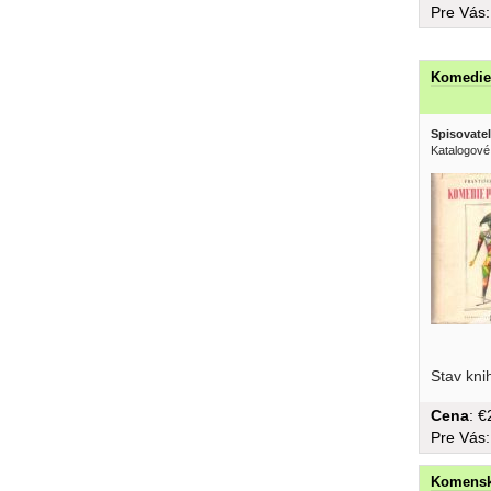
Pre Vás
Komedie 
Spisovatel
Katalogové
rádi...
Stav kni
Cena
: 
Pre Vás
Komensk