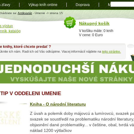
a zľavy
Výkup kníh online
Doprava
Mapa
t
chádzate sa:
Antikvariát
- Umenie -> strana 15
Nákupný košík
s výstup
V košíku máte: 0 knih
nník, katalóg
V cene: 0 Euro
e knihy, ktoré chcete predať ?
knite ich nám. Radi ich od Vás odkúpime. Viacej informácií nájdete na
tejto stránke.
 TIP V ODDELENI UMENIE
Kniha - O národní literaturu
Z úvah a polemik doby májovcú a lumírovcú, svazek pa
svazek se soustředil na problematiku národní literatury,
objasnění dané problematiky... v češtine, obal, tvrdá v
náklad 1200 výtlačkov