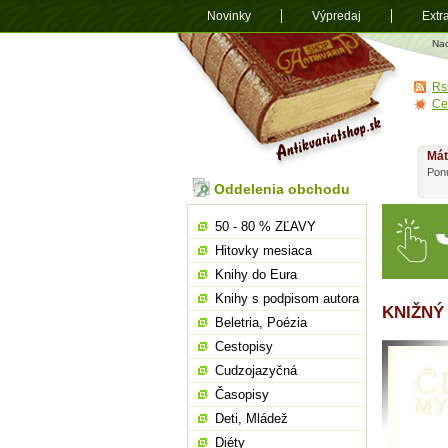
Novinky
Výpredaj
Extr
Antikvariá
Na
shop.sk
Rs
Ce
Mát
Ponú
Oddelenia obchodu
50 - 80 % ZĽAVY
Hitovky mesiaca
Knihy do Eura
Knihy s podpisom autora
KNIŽNÝ
Beletria, Poézia
Cestopisy
Cudzojazyčná
Časopisy
Deti, Mládež
Diéty