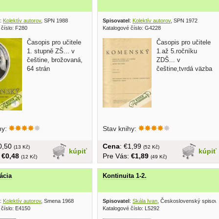
:
Kolektív autorov
, SPN 1988
Spisovatel
:
Kolektív autorov
, SPN 1972
 číslo: F280
Katalogové číslo: G4228
Časopis pro učitele
Časopis pro učitele
1. stupně ZŠ... v
1.až 5.ročníku
češtine, brožovaná,
ZDŠ... v
64 strán
češtine,tvrdá väzba
hy:
Stav knihy:
€0,50
Cena
: €1,99
(13 Kč)
(52 Kč)
kúpiť
kúpiť
:
€0,48
Pre Vás:
€1,89
(12 Kč)
(49 Kč)
ácia
Kontinuita 1-2.
:
Kolektív autorov
, Smena 1968
Spisovatel
:
Skála Ivan
, Československý spisova
 číslo: E4150
Katalogové číslo: L5292