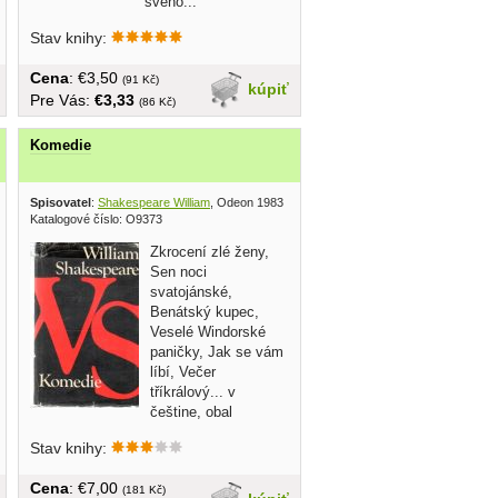
svého...
Stav knihy:
Cena
: €3,50
(91 Kč)
kúpiť
Pre Vás:
€3,33
(86 Kč)
Komedie
ta 1983
Spisovatel
:
Shakespeare William
, Odeon 1983
Katalogové číslo: O9373
Zkrocení zlé ženy,
Sen noci
svatojánské,
Benátský kupec,
Veselé Windorské
paničky, Jak se vám
líbí, Večer
tříkrálový... v
češtine, obal
poškodený, tvrdá...
Stav knihy:
Cena
: €7,00
(181 Kč)