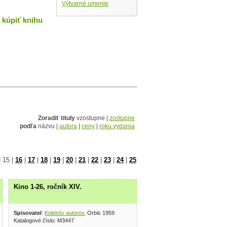
Výtvarné umenie
kúpiť knihu
Zoradiť tituly
vzostupne |
zostupne
podľa
názvu |
autora
|
ceny
|
roku vydania
|
15
|
16
|
17
|
18
|
19
|
20
|
21
|
22
|
23
|
24
|
25
Kino 1-26, ročník XIV.
Spisovatel
:
Kolektív autorov
, Orbis 1959
Katalogové číslo: M3447