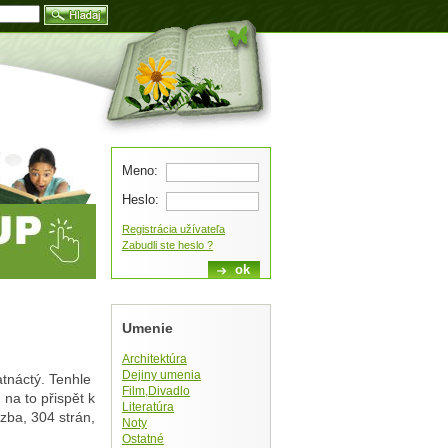
Blog
Meno:
Heslo:
Registrácia užívateľa
Zabudli ste heslo ?
Umenie
Architektúra
Dejiny umenia
tnáctý. Tenhle
Film,Divadlo
 na to přispět k
Literatúra
äzba, 304 strán,
Noty
Ostatné