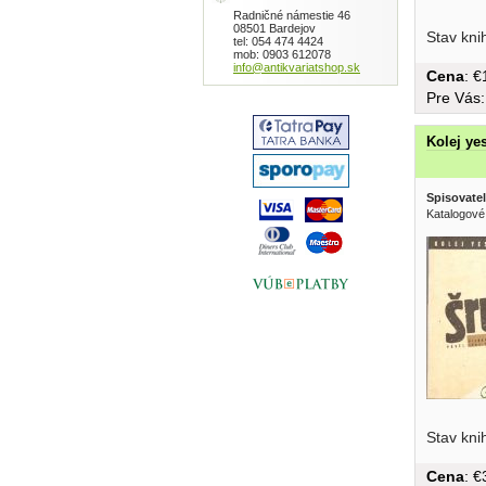
Radničné námestie 46
08501 Bardejov
Stav kni
tel: 054 474 4424
mob: 0903 612078
info@antikvariatshop.sk
Cena
: 
Pre Vás
Kolej ye
Spisovatel
Katalogové
Stav kni
Cena
: 