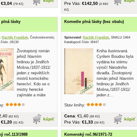
kúpiť
kúpiť
:
€3,04
Pre Vás:
€142,50
(79 Kč)
(3 692
Kč)
plná lásky
Komedie plná lásky (bez obalu)
:
Rachlík František
, Československý spisovatel 1954
Spisovatel
:
Rachlík František
, SNKLU 1964
 číslo: J8130
Katalogové číslo: I8447
Životopisný román
Kniha ilustrovaná
jehož hlavním
Cyrilem Boudou byla
hrdinou je Jindřich
vydána ke stému
Mošna,/1837-1911/
výročí Národního
jeden z největších
divadla. Životopisný
mistrů komického
román jehož hlavním
herectví. Kdo se o
hrdinou je Jindřich
mistry herecké
Mošna,/1837-1911/
zajímáte a máte
jeden z...
hy:
Stav knihy:
€2,40
Cena
: €1,40
(62 Kč)
(36 Kč)
kúpiť
kúpiť
:
€1,20
Pre Vás:
€1,33
(31 Kč)
(34 Kč)
ý roč.113/1988
Komenský roč.96/1971-72