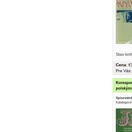
Stav kni
Cena
: 
Pre Vás
Korespon
polskými
Spisovatel
Katalogové