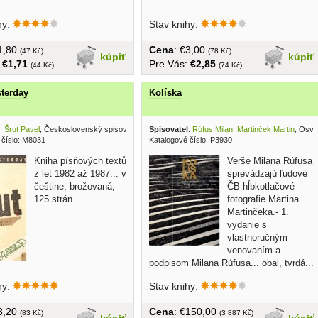
hy:
Stav knihy:
€1,80
Cena
: €3,00
(47 Kč)
(78 Kč)
kúpiť
kúpiť
:
€1,71
Pre Vás:
€2,85
(44 Kč)
(74 Kč)
sterday
Kolíska
:
Šrut Pavel
, Československý spisovatel 1990
Spisovatel
:
Rúfus Milan, Martinček Martin
, Osve
 číslo: M8031
Katalogové číslo: P3930
Kniha písňových textů
Verše Milana Rúfusa
z let 1982 až 1987... v
sprevádzajú ľudové
češtine, brožovaná,
ČB hĺbkotlačové
125 strán
fotografie Martina
Martinčeka.- 1.
vydanie s
vlastnoručným
venovaním a
podpisom Milana Rúfusa... obal, tvrdá...
hy:
Stav knihy:
€3,20
Cena
: €150,00
(83 Kč)
(3 887 Kč)