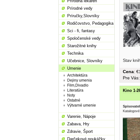
Prírodná lekáreň
Prírodné vedy
Príručky,Slovníky
Rodičovstvo, Pedagogika
Sci - fi, fantasy
Spoločenské vedy
Starožitné knihy
Technika
strán
Stav kni
Učebnice, Slovníky
Umenie
Cena
: 
Architektúra
Pre Vás
Dejiny umenia
Film,Divadlo
Kino 1-2
Literatúra
Noty
Ostatné
Výtvarné umenie
Spisovatel
Katalogové
Varenie, Nápoje
Zabava, Hry
Zdravie, Šport
Darčekové poukážky