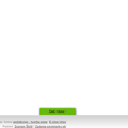
Tlač
|
Hore
↑
ia: Ivorius
webdesign - tvorba www
,
E-shop Unio
Partneri:
Zoznam Škôl
|
Zadania-seminarky.sk