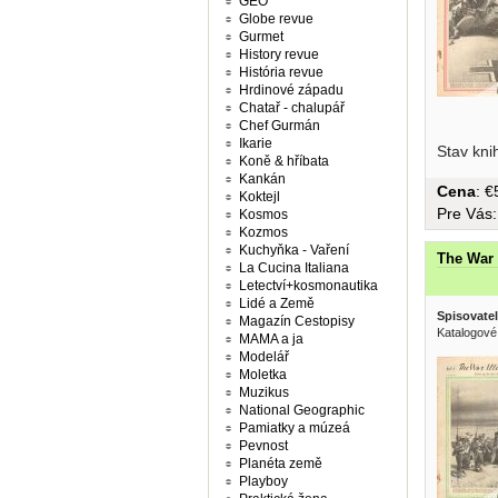
GEO
Globe revue
Gurmet
History revue
História revue
Hrdinové západu
Chatař - chalupář
Chef Gurmán
Ikarie
Stav kni
Koně & hříbata
Kankán
Cena
: 
Koktejl
Pre Vás
Kosmos
Kozmos
Kuchyňka - Vaření
The War 
La Cucina Italiana
Letectví+kosmonautika
Lidé a Země
Spisovatel
Magazín Cestopisy
Katalogové
MAMA a ja
Modelář
Moletka
Muzikus
National Geographic
Pamiatky a múzeá
Pevnost
Planéta země
Playboy