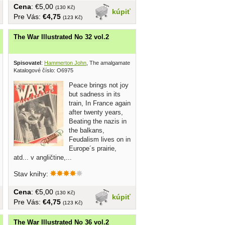
Cena
: €5,00
(130 Kč)
kúpiť
Pre Vás:
€4,75
(123 Kč)
The War Illustrated No 32 vol.2
 press 1940
Spisovatel
:
Hammerton John
, The amalgamated press 1940
Katalogové číslo: O6975
Peace brings not joy
but sadness in its
train, In France again
after twenty years,
Beating the nazis in
the balkans,
Feudalism lives on in
Europe´s prairie,
atd... v angličtine,...
Stav knihy:
Cena
: €5,00
(130 Kč)
kúpiť
Pre Vás:
€4,75
(123 Kč)
The War Illustrated No 36 vol.2