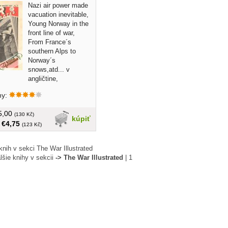
Nazi air power made
vacuation inevitable,
Young Norway in the
front line of war,
From France´s
southern Alps to
Norway´s
snows,atd... v
angličtine,
á, veľký formát
hy:
€5,00
(130 Kč)
kúpiť
:
€4,75
(123 Kč)
nih v sekci The War Illustrated
lšie knihy v sekcii
-> The War Illustrated
|
1