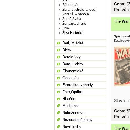
XB1
Cena
: 
Záhradkár
Pre Vás
Zbrane, strelci a lovci
Zbraně & náboje
Země Světa
The War 
Žena&kuchyně
Živa
Živá Historie
Spisovatel
Katalogové
Deti, Mládež
Diéty
Detektívky
Dom, Hobby
Ekonomická
Geografia
Ezoterika, záhady
Foto,Optika
storm, atd
História
Stav kni
Medicína
Cena
: 
Náboženstvo
Pre Vás
Nezaradené knihy
Nové knihy
The War 