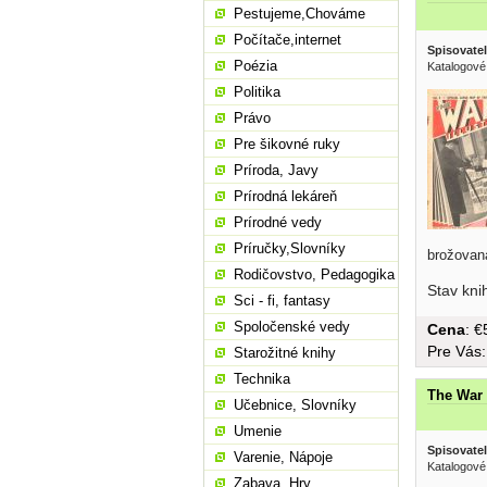
Pestujeme,Chováme
Počítače,internet
Spisovatel
Poézia
Katalogové
Politika
Právo
Pre šikovné ruky
Príroda, Javy
Prírodná lekáreň
Prírodné vedy
Príručky,Slovníky
brožovan
Rodičovstvo, Pedagogika
Stav kni
Sci - fi, fantasy
Spoločenské vedy
Cena
: 
Pre Vás
Starožitné knihy
Technika
The War 
Učebnice, Slovníky
Umenie
Spisovatel
Varenie, Nápoje
Katalogové
Zabava, Hry