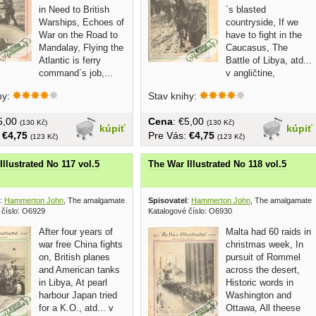
in Need to British
´s blasted
Warships, Echoes of
countryside, If we
War on the Road to
have to fight in the
Mandalay, Flying the
Caucasus, The
Atlantic is ferry
Battle of Libya, atd...
command´s job,...
v angličtine,
brožovaná,...
hy:
Stav knihy:
€5,00
Cena
: €5,00
(130 Kč)
(130 Kč)
kúpiť
kúpiť
:
€4,75
Pre Vás:
€4,75
(123 Kč)
(123 Kč)
Illustrated No 117 vol.5
The War Illustrated No 118 vol.5
:
Hammerton John
, The amalgamated press 1942
Spisovatel
:
Hammerton John
, The amalgamated
 číslo: O6929
Katalogové číslo: O6930
After four years of
Malta had 60 raids in
war free China fights
christmas week, In
on, British planes
pursuit of Rommel
and American tanks
across the desert,
in Libya, At pearl
Historic words in
harbour Japan tried
Washington and
for a K.O., atd... v
Ottawa, All theese