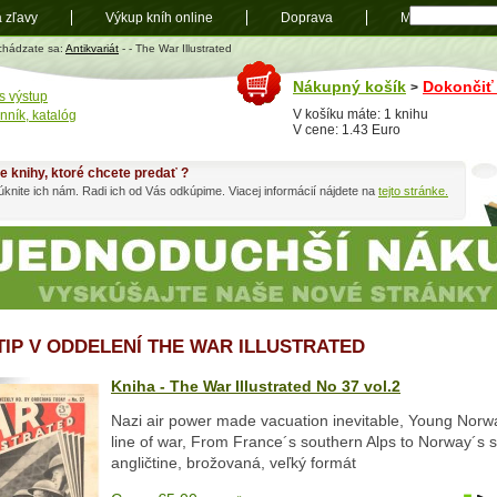
a zľavy
Výkup kníh online
Doprava
Mapa
t
chádzate sa:
Antikvariát
-
- The War Illustrated
Nákupný košík
Dokončiť
>
s výstup
V košíku máte: 1 knihu
nník, katalóg
V cene: 1.43 Euro
e knihy, ktoré chcete predať ?
knite ich nám. Radi ich od Vás odkúpime. Viacej informácií nájdete na
tejto stránke.
 TIP V ODDELENÍ THE WAR ILLUSTRATED
Kniha - The War Illustrated No 37 vol.2
Nazi air power made vacuation inevitable, Young Norwa
line of war, From France´s southern Alps to Norway´s s
angličtine, brožovaná, veľký formát