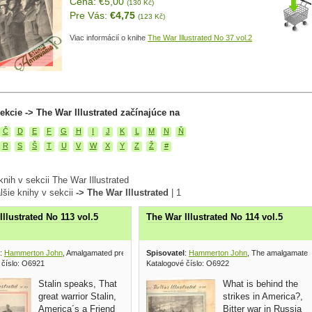
Cena: €5,00
(130 Kč)
Pre Vás:
€4,75
(123 Kč)
Viac informácií o knihe
The War Illustrated No 37 vol.2
ekcie -> The War Illustrated začínajúce na
Č
D
E
F
G
H
I
J
K
L
M
N
Ň
R
S
Š
T
U
V
W
X
Y
Z
Ž
#
nih v sekcii The War Illustrated
lšie knihy v sekcii
-> The War Illustrated
|
1
Illustrated No 113 vol.5
The War Illustrated No 114 vol.5
:
Hammerton John
, Amalgamated press 1941
Spisovatel
:
Hammerton John
, The amalgamated
 číslo: O6921
Katalogové číslo: O6922
Stalin speaks, That
What is behind the
great warrior Stalin,
strikes in America?,
America´s a Friend
Bitter war in Russia