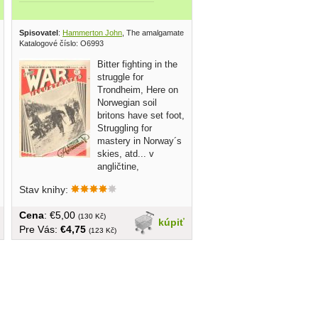
 press 1940
Spisovatel
:
Hammerton John
, The amalgamated press 1940
Katalogové číslo: O6993
Bitter fighting in the
struggle for
Trondheim, Here on
Norwegian soil
britons have set foot,
Struggling for
mastery in Norway´s
skies, atd... v
angličtine,
brožovaná, veľký...
Stav knihy:
Cena
: €5,00
(130 Kč)
kúpiť
Pre Vás:
€4,75
(123 Kč)