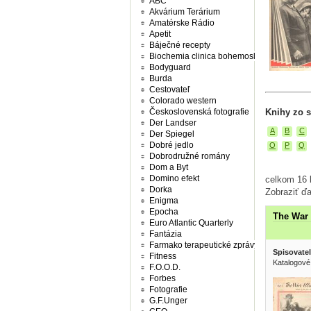
ABC
Akvárium Terárium
Amatérske Rádio
Apetit
Báječné recepty
Biochemia clinica bohemoslovaca
Bodyguard
Burda
Cestovateľ
Colorado western
Československá fotografie
Knihy zo s
Der Landser
A
B
C
Der Spiegel
Dobré jedlo
O
P
Q
Dobrodružné romány
Dom a Byt
Domino efekt
celkom 16 k
Dorka
Zobraziť ďa
Enigma
Epocha
The War 
Euro Atlantic Quarterly
Fantázia
Farmako terapeutické zprávy
Spisovatel
Fitness
Katalogové
F.O.O.D.
Forbes
Fotografie
G.F.Unger