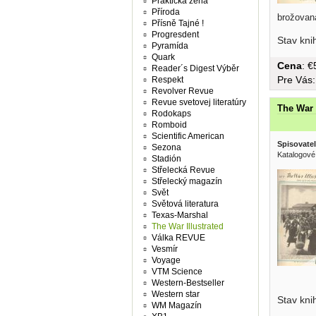
Praktická žena
Příroda
brožovaná
Přísně Tajné !
Progresdent
Stav kni
Pyramída
Quark
Cena
: 
Reader´s Digest Výběr
Pre Vás
Respekt
Revolver Revue
Revue svetovej literatúry
The War 
Rodokaps
Romboid
Scientific American
Spisovatel
Sezona
Katalogové
Stadión
Střelecká Revue
Střelecký magazín
Svět
Světová literatura
Texas-Marshal
The War Illustrated
Válka REVUE
Vesmír
Voyage
VTM Science
Western-Bestseller
Western star
Stav kni
WM Magazín