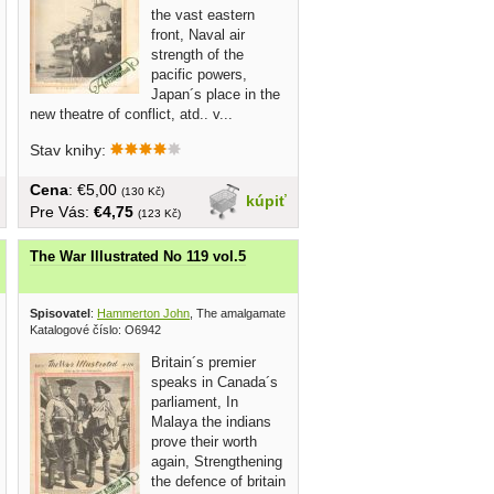
the vast eastern
front, Naval air
strength of the
pacific powers,
Japan´s place in the
new theatre of conflict, atd.. v...
Stav knihy:
Cena
: €5,00
(130 Kč)
kúpiť
Pre Vás:
€4,75
(123 Kč)
The War Illustrated No 119 vol.5
 press 1942
Spisovatel
:
Hammerton John
, The amalgamated press 1942
Katalogové číslo: O6942
Britain´s premier
speaks in Canada´s
parliament, In
Malaya the indians
prove their worth
again, Strengthening
the defence of britain