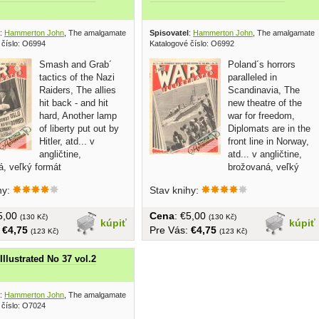
:
Hammerton John
, The amalgamated press 1940
Spisovatel
:
Hammerton John
, The amalgamated
 číslo: O6994
Katalogové číslo: O6992
Smash and Grab´
Poland´s horrors
tactics of the Nazi
paralleled in
Raiders, The allies
Scandinavia, The
hit back - and hit
new theatre of the
hard, Another lamp
war for freedom,
of liberty put out by
Diplomats are in the
Hitler, atd... v
front line in Norway,
angličtine,
atd... v angličtine,
á, veľký formát
brožovaná, veľký
formát
hy:
Stav knihy:
€5,00
Cena
: €5,00
(130 Kč)
(130 Kč)
kúpiť
kúpiť
:
€4,75
Pre Vás:
€4,75
(123 Kč)
(123 Kč)
Illustrated No 37 vol.2
:
Hammerton John
, The amalgamated press 1940
 číslo: O7024