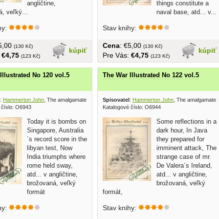
angličtine,
things constitute a
, veľký...
naval base, atd... v...
hy:
Stav knihy:
€5,00
Cena
: €5,00
(130 Kč)
(130 Kč)
kúpiť
kúpiť
:
€4,75
Pre Vás:
€4,75
(123 Kč)
(123 Kč)
Illustrated No 120 vol.5
The War Illustrated No 122 vol.5
:
Hammerton John
, The amalgamated press 1942
Spisovatel
:
Hammerton John
, The amalgamated
 číslo: O6943
Katalogové číslo: O6944
Today it is bombs on
Some reflections in a
Singapore, Australia
dark hour, In Java
´s record score in the
they prepared for
libyan test, Now
imminent attack, The
India triumphs where
strange case of mr.
rome held sway,
De Valera´s Ireland,
atd... v angličtine,
atd... v angličtine,
brožovaná, veľký
brožovaná, veľký
formát
formát,
hy:
Stav knihy: