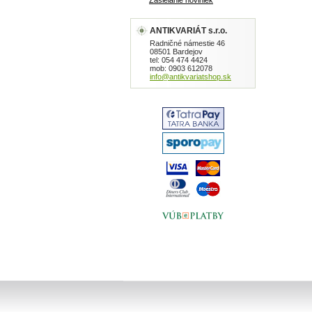
Zasielanie noviniek
ANTIKVARIÁT s.r.o.
Radničné námestie 46
08501 Bardejov
tel: 054 474 4424
mob: 0903 612078
info@antikvariatshop.sk