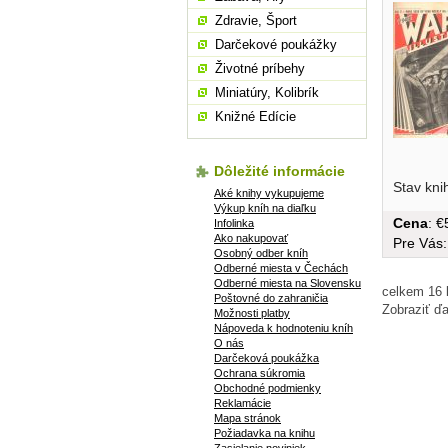
Zdravie, Šport
Darčekové poukážky
Životné príbehy
Miniatúry, Kolibrík
Knižné Edície
Dôležité informácie
brožovan
Stav kni
Aké knihy vykupujeme
Výkup kníh na diaľku
Cena
: 
Infolinka
Ako nakupovať
Pre Vás
Osobný odber kníh
Odberné miesta v Čechách
Odberné miesta na Slovensku
celkem 16 k
Poštovné do zahraničia
Zobraziť ďa
Možnosti platby
Nápoveda k hodnoteniu kníh
O nás
Darčeková poukážka
Ochrana súkromia
Obchodné podmienky
Reklamácie
Mapa stránok
Požiadavka na knihu