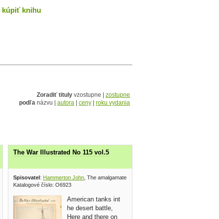
kúpiť knihu
Zoradiť tituly
vzostupne |
zostupne
podľa
názvu |
autora
|
ceny
|
roku vydania
The War Illustrated No 115 vol.5
 press 1941
Spisovatel
:
Hammerton John
, The amalgamated press 1941
Katalogové číslo: O6923
American tanks int
he desert battle,
Here and there on