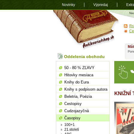
Novinky
Výpredaj
Extr
Antikvariá
Na
shop.sk
Rs
Ce
Mát
Ponú
Oddelenia obchodu
50 - 80 % ZĽAVY
Hitovky mesiaca
Knihy do Eura
Knihy s podpisom autora
KNIŽNÍ
Beletria, Poézia
Cestopisy
Cudzojazyčná
Časopisy
100+1
21.století