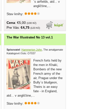
´s airfields, atd... v
angličtine,...
Stav knihy:
Cena
: €5,00
(130 Kč)
kúpiť
Pre Vás:
€4,75
(123 Kč)
The War Illustrated No 13 vol.1
 press 1942
Spisovatel
:
Hammerton John
, The amalgamated press 1939
Katalogové číslo: O7037
French forts held by
the men in Khaki,
Bombers of the new
French army of the
air, Prague under the
Bully´s bludgeon,
Theirs is an easy
fate - in England,
atd... v angličtine,...
Stav knihy: