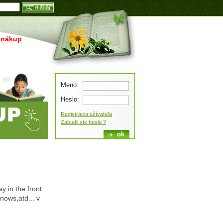
Blog
 nákup
Meno:
Heslo:
Registrácia užívateľa
Zabudli ste heslo ?
y in the front
nows,atd... v