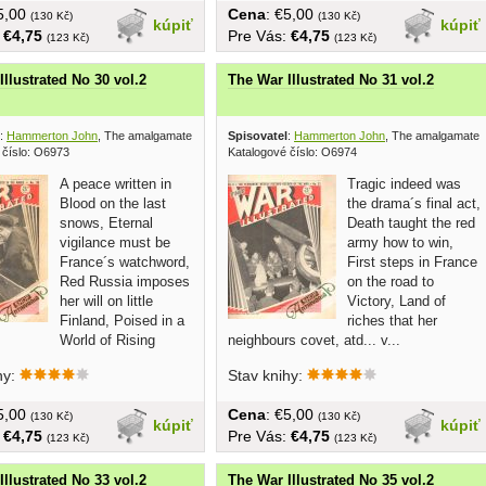
€5,00
Cena
: €5,00
(130 Kč)
(130 Kč)
kúpiť
kúpiť
:
€4,75
Pre Vás:
€4,75
(123 Kč)
(123 Kč)
Illustrated No 30 vol.2
The War Illustrated No 31 vol.2
:
Hammerton John
, The amalgamated press 1940
Spisovatel
:
Hammerton John
, The amalgamated
 číslo: O6973
Katalogové číslo: O6974
A peace written in
Tragic indeed was
Blood on the last
the drama´s final act,
snows, Eternal
Death taught the red
vigilance must be
army how to win,
France´s watchword,
First steps in France
Red Russia imposes
on the road to
her will on little
Victory, Land of
Finland, Poised in a
riches that her
World of Rising
neighbours covet, atd... v...
......
hy:
Stav knihy:
€5,00
Cena
: €5,00
(130 Kč)
(130 Kč)
kúpiť
kúpiť
:
€4,75
Pre Vás:
€4,75
(123 Kč)
(123 Kč)
Illustrated No 33 vol.2
The War Illustrated No 35 vol.2