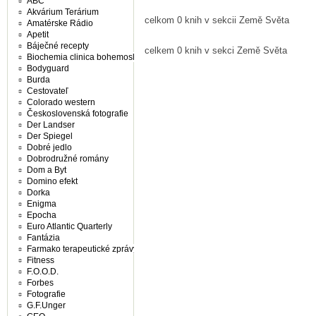
ABC
Akvárium Terárium
celkom 0 knih v sekcii Země Světa
Amatérske Rádio
Apetit
Báječné recepty
celkem 0 knih v sekci Země Světa
Biochemia clinica bohemoslovaca
Bodyguard
Burda
Cestovateľ
Colorado western
Československá fotografie
Der Landser
Der Spiegel
Dobré jedlo
Dobrodružné romány
Dom a Byt
Domino efekt
Dorka
Enigma
Epocha
Euro Atlantic Quarterly
Fantázia
Farmako terapeutické zprávy
Fitness
F.O.O.D.
Forbes
Fotografie
G.F.Unger