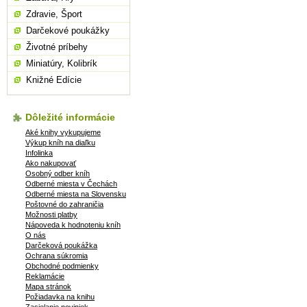
Zdravie, Šport
Darčekové poukážky
Životné príbehy
Miniatúry, Kolibrík
Knižné Edície
Dôležité informácie
Aké knihy vykupujeme
Výkup kníh na diaľku
Infolinka
Ako nakupovať
Osobný odber kníh
Odberné miesta v Čechách
Odberné miesta na Slovensku
Poštovné do zahraničia
Možnosti platby
Nápoveda k hodnoteniu kníh
O nás
Darčeková poukážka
Ochrana súkromia
Obchodné podmienky
Reklamácie
Mapa stránok
Požiadavka na knihu