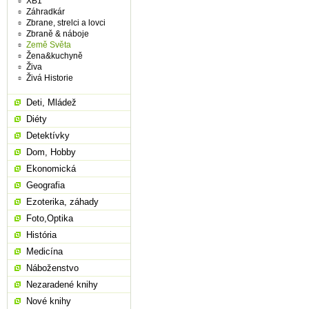
XB1
Záhradkár
Zbrane, strelci a lovci
Zbraně & náboje
Země Světa
Žena&kuchyně
Živa
Živá Historie
Deti, Mládež
Diéty
Detektívky
Dom, Hobby
Ekonomická
Geografia
Ezoterika, záhady
Foto,Optika
História
Medicína
Náboženstvo
Nezaradené knihy
Nové knihy