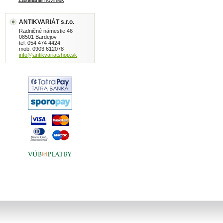
Zasielanie noviniek
ANTIKVARIÁT s.r.o.
Radničné námestie 46
08501 Bardejov
tel: 054 474 4424
mob: 0903 612078
info@antikvariatshop.sk