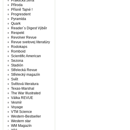
Praktická žena
Příroda
Přísně Tajné !
Progresdent
Pyramída
Quark
Reader´s Digest Výběr
Respekt
Revolver Revue
Revue svetovej literatúry
Rodokaps
Romboid
Scientific American
Sezona
Stadión
Střelecká Revue
Střelecký magazín
Svět
Světová literatura
Texas-Marshal
The War Illustrated
Válka REVUE
Vesmír
Voyage
VTM Science
Western-Bestseller
Western star
WM Magazín