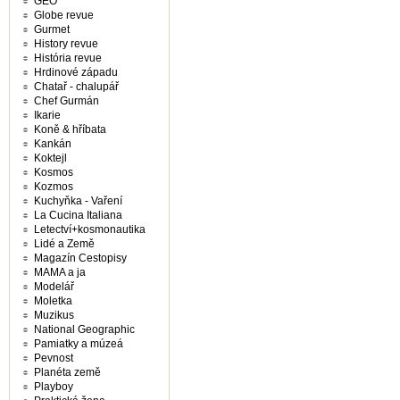
GEO
Globe revue
Gurmet
History revue
História revue
Hrdinové západu
Chatař - chalupář
Chef Gurmán
Ikarie
Koně & hříbata
Kankán
Koktejl
Kosmos
Kozmos
Kuchyňka - Vaření
La Cucina Italiana
Letectví+kosmonautika
Lidé a Země
Magazín Cestopisy
MAMA a ja
Modelář
Moletka
Muzikus
National Geographic
Pamiatky a múzeá
Pevnost
Planéta země
Playboy