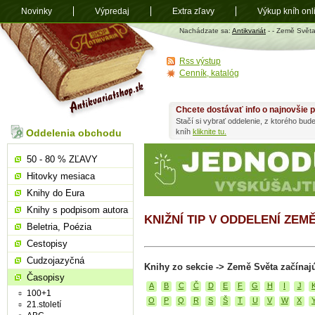
Novinky
Výpredaj
Extra zľavy
Výkup kníh onl
Antikvariát
Nachádzate sa:
Antikvariát
-
- Země Svět
shop.sk
Rss výstup
Cenník, katalóg
Chcete dostávať info o najnovšie p
Stačí si vybrať oddelenie, z ktorého bud
Oddelenia obchodu
kníh
kliknite tu.
50 - 80 % ZĽAVY
Hitovky mesiaca
Knihy do Eura
Knihy s podpisom autora
KNIŽNÍ TIP V ODDELENÍ ZEM
Beletria, Poézia
Cestopisy
Cudzojazyčná
Knihy zo sekcie -> Země Světa začínaj
Časopisy
A
B
C
Č
D
E
F
G
H
I
J
100+1
O
P
Q
R
S
Š
T
U
V
W
X
21.století