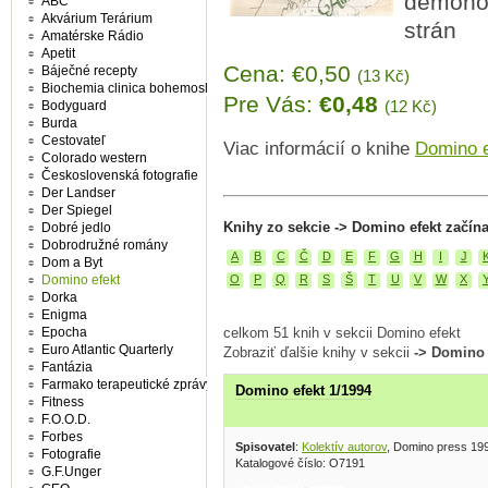
démonov
ABC
Akvárium Terárium
strán
Amatérske Rádio
Apetit
Cena: €0,50
Báječné recepty
(13 Kč)
Biochemia clinica bohemoslovaca
Pre Vás:
€0,48
(12 Kč)
Bodyguard
Burda
Cestovateľ
Viac informácií o knihe
Domino e
Colorado western
Československá fotografie
Der Landser
Der Spiegel
Knihy zo sekcie -> Domino efekt začín
Dobré jedlo
Dobrodružné romány
A
B
C
Č
D
E
F
G
H
I
J
Dom a Byt
Domino efekt
O
P
Q
R
S
Š
T
U
V
W
X
Dorka
Enigma
Epocha
celkom 51 knih v sekcii Domino efekt
Euro Atlantic Quarterly
Zobraziť ďalšie knihy v sekcii
-> Domino 
Fantázia
Farmako terapeutické zprávy
Domino efekt 1/1994
Fitness
F.O.O.D.
Forbes
Spisovatel
:
Kolektív autorov
, Domino press 19
Fotografie
Katalogové číslo: O7191
G.F.Unger