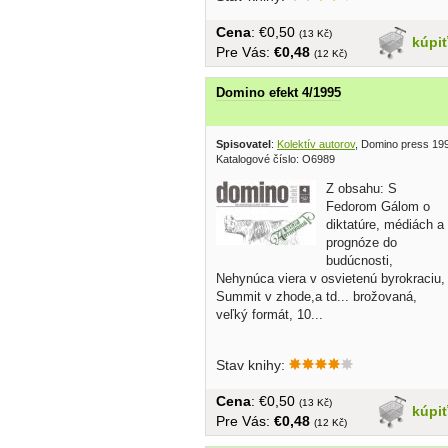
Cena
: €0,50
(13 Kč)
kúpi
Pre Vás:
€0,48
(12 Kč)
Domino efekt 4/1995
Spisovatel
:
Kolektív autorov
, Domino press 19
Katalogové číslo: O6989
Z obsahu: S
Fedorom Gálom o
diktatúre, médiách a
prognóze do
budúcnosti,
Nehynúca viera v osvietenú byrokraciu,
Summit v zhode,a td... brožovaná,
veľký formát, 10...
Stav knihy:
Cena
: €0,50
(13 Kč)
kúpi
Pre Vás:
€0,48
(12 Kč)