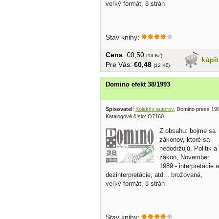
veľký formát, 8 strán
Stav knihy:
Cena
: €0,50
(13 Kč)
kúpi
Pre Vás:
€0,48
(12 Kč)
Domino efekt 38/1993
Spisovatel
:
Kolektív autorov
, Domino press 19
Katalogové číslo: O7160
Z obsahu: bojme sa
zákonov, ktoré sa
nedodržujú, Politik a
zákon, November
1989 - interpretácie a
dezinterpretácie, atd... brožovaná,
veľký formát, 8 strán
Stav knihy: