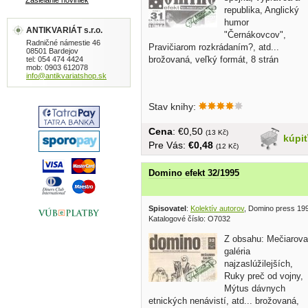
Zasielanie noviniek
republika, Anglický
humor
ANTIKVARIÁT s.r.o.
"Černákovcov",
Radničné námestie 46
Pravičiarom rozkrádaním?, atd...
08501 Bardejov
brožovaná, veľký formát, 8 strán
tel: 054 474 4424
mob: 0903 612078
info@antikvariatshop.sk
Stav knihy:
Cena
: €0,50
(13 Kč)
kúpi
Pre Vás:
€0,48
(12 Kč)
Domino efekt 32/1995
Spisovatel
:
Kolektív autorov
, Domino press 19
Katalogové číslo: O7032
Z obsahu: Mečiarova
galéria
najzaslúžilejších,
Ruky preč od vojny,
Mýtus dávnych
etnických nenávistí, atd... brožovaná,