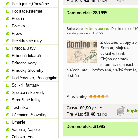
Pre Vás:
€0,48
(12 Kč)
Pestujeme,Chováme
Počítače,internet
Domino efekt 28/1995
Poézia
Politika
Spisovatel
:
Kolektív autorov
, Domino press 19
Právo
Katalogové číslo: O7022
Pre šikovné ruky
Z obsahu: Útrapy zo
Sorosa, Majorovi
Príroda, Javy
vyšiel vabank,
Prírodná lekáreň
Chýba dostatok
Prírodné vedy
informácií o našich
cieľoch, atd... brožovaná, veľký formát,
Príručky,Slovníky
8 strán
Rodičovstvo, Pedagogika
Sci - fi, fantasy
Spoločenské vedy
Stav knihy:
Starožitné knihy
Technika
Cena
: €0,50
(13 Kč)
kúpi
Pre Vás:
€0,48
Učebnice, Slovníky
(12 Kč)
Umenie
Domino efekt 3/1995
Varenie, Nápoje
Zabava, Hry