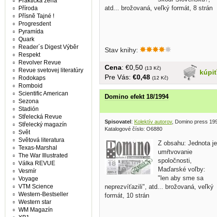
Praktická žena
atd... brožovaná, veľký formát, 8 strán
Příroda
Přísně Tajné !
Progresdent
Pyramída
Quark
Reader´s Digest Výběr
Stav knihy:
Respekt
Revolver Revue
Cena
: €0,50
(13 Kč)
Revue svetovej literatúry
kúpi
Pre Vás:
€0,48
Rodokaps
(12 Kč)
Romboid
Scientific American
Domino efekt 18/1994
Sezona
Stadión
Střelecká Revue
Spisovatel
:
Kolektív autorov
, Domino press 19
Střelecký magazín
Katalogové číslo: O6880
Svět
Světová literatura
Z obsahu: Jednota je
Texas-Marshal
umŕtvovanie
The War Illustrated
spoločnosti,
Válka REVUE
Maďarské voľby:
Vesmír
"len aby sme sa
Voyage
VTM Science
neprezvíťazili", atd... brožovaná, veľký
Western-Bestseller
formát, 10 strán
Western star
WM Magazín