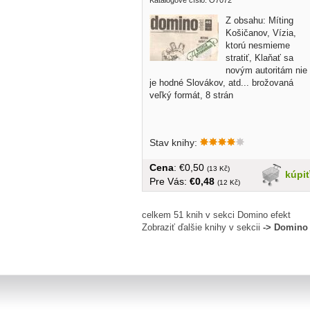
Katalogové číslo: O7072
Z obsahu: Míting
Košičanov, Vízia,
ktorú nesmieme
stratiť, Klaňať sa
novým autoritám nie
je hodné Slovákov, atd... brožovaná
veľký formát, 8 strán
Stav knihy:
Cena
: €0,50
(13 Kč)
kúpi
Pre Vás:
€0,48
(12 Kč)
celkem 51 knih v sekci Domino efekt
Zobraziť ďalšie knihy v sekcii
-> Domino 