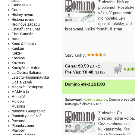
GEO
Z obsahu: Heš od
Globe revue
problému!, Poselství
Gurmet
věku, V parlamente
History revue
nič nového,Len
História revue
spustiť rušičky, atd..
Hrdinové západu
brožovaná, veľký formát, 8 strán
Chatař - chalupář
Chef Gurmán
Ikarie
Koně & hříbata
Kankán
Koktejl
Stav knihy:
Kosmos
Kozmos
Cena
: €0,50
(13 Kč)
Kuchyňka - Vaření
kúpi
Pre Vás:
€0,48
La Cucina Italiana
(12 Kč)
Letectví+kosmonautika
Lidé a Země
Domino efekt 13/1993
Magazín Cestopisy
MAMA a ja
Modelář
Spisovatel
:
Kolektív autorov
, Domino press 19
Moletka
Katalogové číslo: O7107
Muzikus
National Geographic
Z obsahu: Čo
Pamiatky a múzeá
prezradí jedna voľba,
Pevnost
Cez zvrchovanosť
Planéta země
ku katastrofe, Kto
Playboy
škodí Slovensku?,