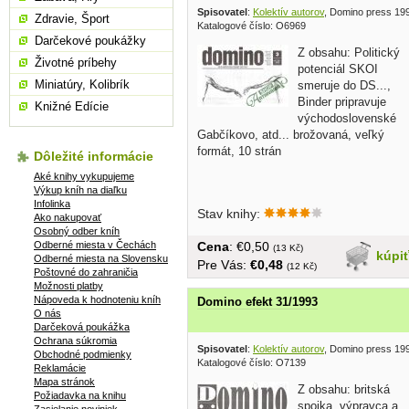
Spisovatel
:
Kolektív autorov
, Domino press 19
Zdravie, Šport
Katalogové číslo: O6969
Darčekové poukážky
Z obsahu: Politický
Životné príbehy
potenciál SKOI
Miniatúry, Kolibrík
smeruje do DS...,
Binder pripravuje
Knižné Edície
východoslovenské
Gabčíkovo, atd... brožovaná, veľký
formát, 10 strán
Dôležité informácie
Aké knihy vykupujeme
Výkup kníh na diaľku
Infolinka
Stav knihy:
Ako nakupovať
Osobný odber kníh
Odberné miesta v Čechách
Cena
: €0,50
(13 Kč)
kúpi
Odberné miesta na Slovensku
Pre Vás:
€0,48
(12 Kč)
Poštovné do zahraničia
Možnosti platby
Nápoveda k hodnoteniu kníh
Domino efekt 31/1993
O nás
Darčeková poukážka
Ochrana súkromia
Spisovatel
:
Kolektív autorov
, Domino press 19
Obchodné podmienky
Katalogové číslo: O7139
Reklamácie
Mapa stránok
Z obsahu: britská
Požiadavka na knihu
spojka, výpravca a