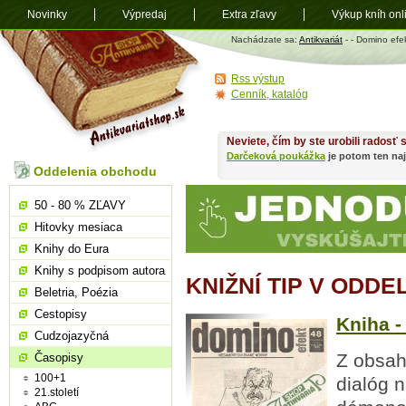
Novinky
Výpredaj
Extra zľavy
Výkup kníh onl
Antikvariát
Nachádzate sa:
Antikvariát
-
- Domino efe
shop.sk
Rss výstup
Cenník, katalóg
Neviete, čím by ste urobili radosť
Darčeková poukážka
je potom ten naj
Oddelenia obchodu
50 - 80 % ZĽAVY
Hitovky mesiaca
Knihy do Eura
Knihy s podpisom autora
KNIŽNÍ TIP V ODD
Beletria, Poézia
Cestopisy
Kniha -
Cudzojazyčná
Z obsah
Časopisy
100+1
dialóg 
21.století