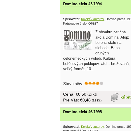
Domino efekt 43/1994
Spisovatel
:
Kolektív autorov
, Domino press 19
Katalogové číslo: O6927
Z obsahu: petičná
akcia Domina, Alojz
Lorenc stále na
slobode, Echo
druhých
celonemeckých volieb, Kultúra
betónových poklopov. atd... brožovaná,
veľký formát, 10...
Stav knihy:
Cena
: €0,50
(13 Kč)
kúpi
Pre Vás:
€0,48
(12 Kč)
Domino efekt 46/1995
Spisovatel
:
Kolektív autorov
, Domino press 19